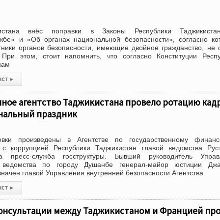
истана внёс поправки в Законы Республики Таджикист
ужбе» и «Об органах национальной безопасности», согласно к
ники органов безопасности, имеющие двойное гражданство, не 
 При этом, стоит напомнить, что согласно Конституции Респ
нам
кст
▸
ное агентство Таджикистана провело ротацию кадр
нальный праздник
овки произведены в Агентстве по государственному финанс
с коррупцией Республики Таджикистан главой ведомства Рус
 пресс-служба госструктуры. Бывший руководитель Управ
о ведомства по городу Душанбе генерал-майор юстиции Дж
начен главой Управления внутренней безопасности Агентства.
кст
▸
онсультации между Таджикистаном и Францией пр