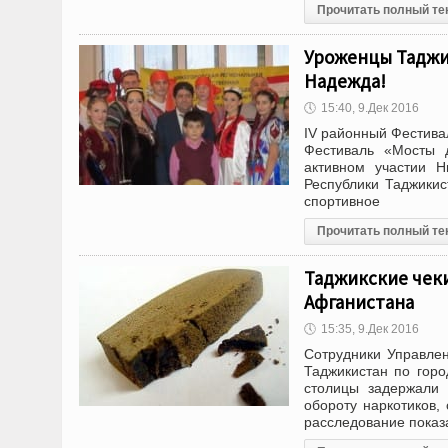
Прочитать полный те
Уроженцы Таджи
Надежда!
🕔
15:40, 9.Дек 2016
IV районный Фестива
Фестиваль «Мосты 
активном участии Н
Республики Таджикис
спортивное
Прочитать полный те
Таджикские чеки
Афганистана
🕔
15:35, 9.Дек 2016
Сотрудники Управлен
Таджикистан по гор
столицы задержали 
обороту наркотиков
расследование показ