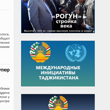
лога,
ообщил
ления
тникам
упюр
ублики
иддина
мони у
ентре