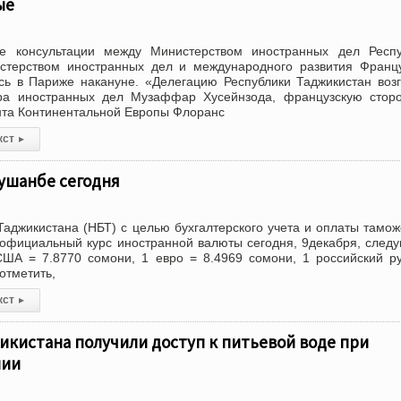
ые
е консультации между Министерством иностранных дел Респу
стерством иностранных дел и международного развития Франц
сь в Париже накануне. «Делегацию Республики Таджикистан воз
ра иностранных дел Музаффар Хусейнзода, французскую стор
нта Континентальной Европы Флоранс
кст
▸
ушанбе сегодня
аджикистана (НБТ) с целью бухгалтерского учета и оплаты тамо
официальный курс иностранной валюты сегодня, 9декабря, сле
США = 7.8770 сомони, 1 евро = 8.4969 сомони, 1 российский р
отметить,
кст
▸
икистана получили доступ к питьевой воде при
нии