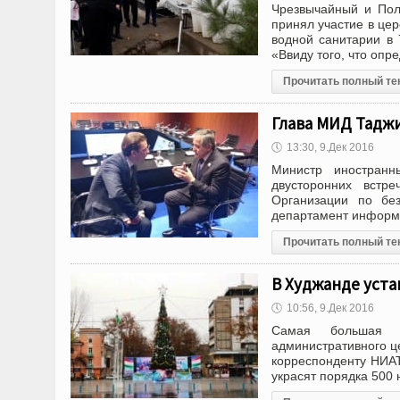
Чрезвычайный и Пол
принял участие в це
водной санитарии в 
«Ввиду того, что оп
Прочитать полный те
Глава МИД Таджи
🕔
13:30, 9.Дек 2016
Министр иностранн
двусторонних встр
Организации по без
департамент информа
Прочитать полный те
В Худжанде уст
🕔
10:56, 9.Дек 2016
Самая большая н
административного ц
корреспонденту НИАТ
украсят порядка 500 