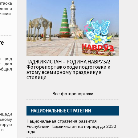
таока
ения и
иссии.
ге
л ряд
ТАДЖИКИСТАН – РОДИНА НАВРУЗА!
х дел
Фоторепортаж о ходе подготовки к
общил
этому всемирному празднику в
столице
Все фоторепортажи
НАЦИОНАЛЬНЫЕ СТРАТЕГИИ
ощади
льному
Национальная стратегия развития
оторую
Республики Таджикистан на период до 2030
 в
года