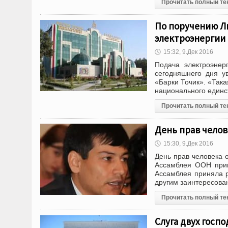
Прочитать полный те
По поручению Ли
электроэнергии 
🕔
15:32, 9.Дек 2016
Подача электроэнер
сегодняшнего дня у
«Барки Точик». «Так
национального единс
Прочитать полный те
День прав челове
🕔
15:30, 9.Дек 2016
День прав человека о
Ассамблея ООН прин
Ассамблея приняла р
другим заинтересов
Прочитать полный те
Слуга двух госп