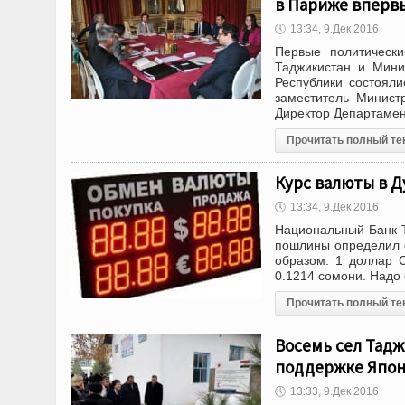
в Париже вперв
🕔
13:34, 9.Дек 2016
Первые политически
Таджикистан и Мини
Республики состояли
заместитель Минист
Директор Департаме
Прочитать полный те
Курс валюты в Д
🕔
13:34, 9.Дек 2016
Национальный Банк Т
пошлины определил 
образом: 1 доллар 
0.1214 сомони. Надо 
Прочитать полный те
Восемь сел Тадж
поддержке Япо
🕔
13:33, 9.Дек 2016