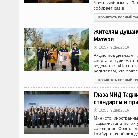
Чрезвычайным и Пол
собирает раз в
Прочитать полный те
Жителям Душанб
Матери
🕔
16:57, 9.Дек 2016
Акцию под девизом «
спорта и туризма п
ведомстве. «Цель ак
родителям, что явля
Прочитать полный те
Глава МИД Тадж
стандарты и пр
🕔
16:53, 9.Дек 2016
Министр иностранны
Таджикистана по ак
совещания Совета ми
Гамбурге, сообщил 