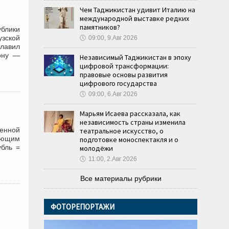
Чем Таджикистан удивит Италию на
международной выставке редких
памятников?
блики
узской
🕔
09:00, 9.Авг 2026
главил
ону —
Независимый Таджикистан в эпоху
цифровой трансформации:
правовые основы развития
цифрового государства
🕔
09:00, 6.Авг 2026
Марьям Исаева рассказала, как
независимость страны изменила
женной
театральное искусство, о
дующим
подготовке моноспектакля и о
убль =
молодёжи
🕔
11:00, 2.Авг 2026
Все материалы рубрики
ФОТОРЕПОРТАЖИ