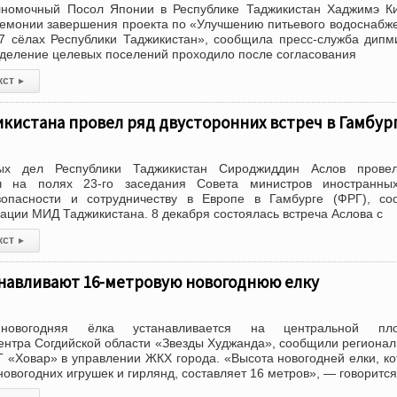
номочный Посол Японии в Республике Таджикистан Хаджимэ Ки
ремонии завершения проекта по «Улучшению питьевого водоснабж
7 сёлах Республики Таджикистан», сообщила пресс-служба дипм
ределение целевых поселений проходило после согласования
кст
▸
кистана провел ряд двусторонних встреч в Гамбур
ых дел Республики Таджикистан Сироджиддин Аслов прове
еч на полях 23-го заседания Совета министров иностранны
опасности и сотрудничеству в Европе в Гамбурге (ФРГ), со
ции МИД Таджикистана. 8 декабря состоялась встреча Аслова с
кст
▸
анавливают 16-метровую новогоднюю елку
овогодняя ёлка устанавливается на центральной пл
ентра Согдийской области «Звезды Худжанда», сообщили региона
 «Ховар» в управлении ЖКХ города. «Высота новогодней елки, к
новогодних игрушек и гирлянд, составляет 16 метров», — говорится