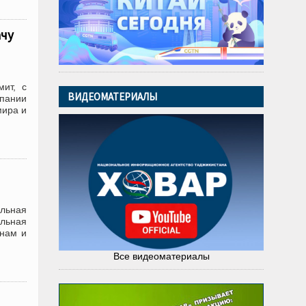
ачу
мит, с
ВИДЕОМАТЕРИАЛЫ
мпании
мира и
альная
льная
енам и
Все видеоматериалы