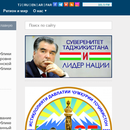
|
|
|
|
TJ
RU
EN
AR
FAR
101.5 FM
Регион и мир
О нас
главную
ублики
ровне
онской
ублики
вание
блике
анный