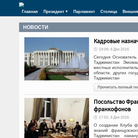
Главная
Президент
Парламент
Столица
Внешня
НОВОСТИ
Кадровые назна
🕔
19:09, 9.Дек 2016
Сегодня Основатель 
Таджикистан Эмома
местных исполнитель
области, других гос
Таджикистан
Прочитать полный те
Посольство Фра
франкофонов
🕔
17:02, 9.Дек 2016
О создании Клуба ф
знаний французско
Таджикистан накан