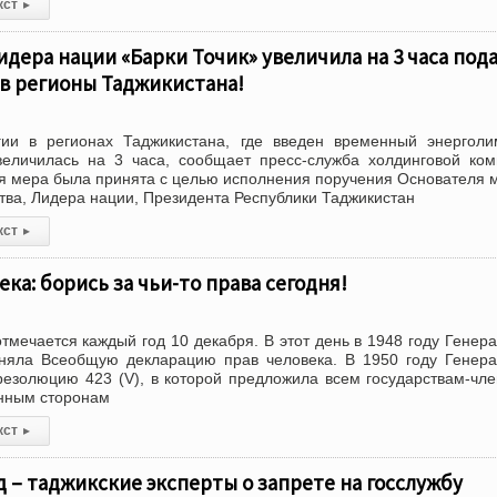
кст
▸
дера нации «Барки Точик» увеличила на 3 часа под
в регионы Таджикистана!
гии в регионах Таджикистана, где введен временный энерголи
величилась на 3 часа, сообщает пресс-служба холдинговой ко
ая мера была принята с целью исполнения поручения Основателя 
тва, Лидера нации, Президента Республики Таджикистан
кст
▸
ка: борись за чьи-то права сегодня!
тмечается каждый год 10 декабря. В этот день в 1948 году Генер
яла Всеобщую декларацию прав человека. В 1950 году Генера
езолюцию 423 (V), в которой предложила всем государствам-чл
анным сторонам
кст
▸
од – таджикские эксперты о запрете на госслужбу