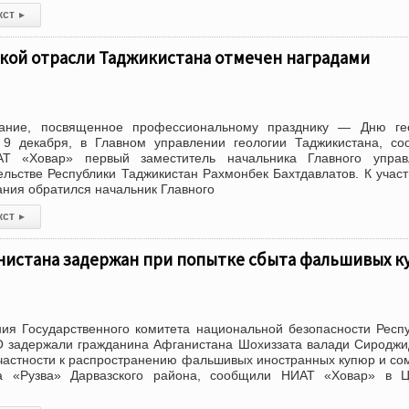
кст
▸
ской отрасли Таджикистана отмечен наградами
рание, посвященное профессиональному празднику — Дню гео
, 9 декабря, в Главном управлении геологии Таджикистана, с
АТ «Ховар» первый заместитель начальника Главного управ
ельстве Республики Таджикистан Рахмонбек Бахтдавлатов. К учас
ания обратился начальник Главного
кст
▸
нистана задержан при попытке сбыта фальшивых к
ия Государственного комитета национальной безопасности Респ
О задержали гражданина Афганистана Шохиззата валади Сиродж
частности к распространению фальшивых иностранных купюр и со
ка «Рузва» Дарвазского района, сообщили НИАТ «Ховар» в Ц
й