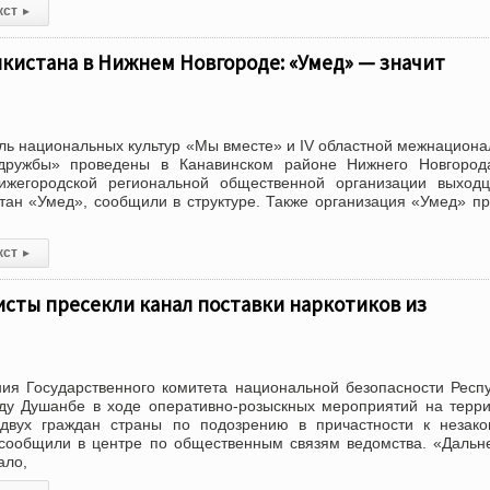
кст
▸
кистана в Нижнем Новгороде: «Умед» — значит
ль национальных культур «Мы вместе» и IV областной межнацион
дружбы» проведены в Канавинском районе Нижнего Новгород
ижегородской региональной общественной организации выходц
тан «Умед», сообщили в структуре. Также организация «Умед» п
кст
▸
сты пресекли канал поставки наркотиков из
ия Государственного комитета национальной безопасности Респ
оду Душанбе в ходе оперативно-розыскных мероприятий на терр
двух граждан страны по подозрению в причастности к незако
, сообщили в центре по общественным связям ведомства. «Даль
ало,