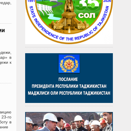
едар,
ии
одежи,
вар» в
дежи к
зицию
 23-го
боту в
ание