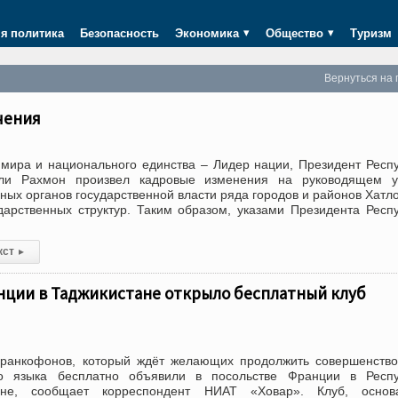
я политика
Безопасность
Экономика
Общество
Туризм
Вернуться на 
чения
мира и национального единства – Лидер нации, Президент Респ
ли Рахмон произвел кадровые изменения на руководящем у
ных органов государственной власти ряда городов и районов Хатл
ударственных структур. Таким образом, указами Президента Респ
кст
▸
нции в Таджикистане открыло бесплатный клуб
ранкофонов, который ждёт желающих продолжить совершенство
го языка бесплатно объявили в посольстве Франции в Респу
уне, сообщает корреспондент НИАТ «Ховар». Клуб, основ