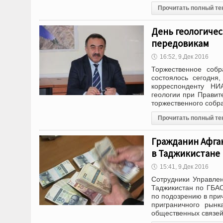
Прочитать полный те
День геологиче
передовикам
🕔
16:52, 9.Дек 2016
Торжественное соб
состоялось сегодня
корреспонденту НИ
геологии при Правит
торжественного собр
Прочитать полный те
Гражданин Афга
в Таджикистане
🕔
15:41, 9.Дек 2016
Сотрудники Управлен
Таджикистан по ГБА
по подозрению в при
приграничного рын
общественных связе