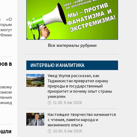
ан «О
оторым
смогут
ублики
Все материалы рубрики
ов в
ИНТЕРВЬЮ И АНАЛИТИКА
Умед Улугов рассказал, как
Таджикистан превратил охрану
природы в государственный
овому
приоритет и почему опыт страны
тамом
уникален
ления
амшед
🕔
11:30, 9.Авг 2026
Настоящее творчество начинается
с чтения, памяти народа и
жизненного опыта
ошли
🕔
10:30, 9.Авг 2026