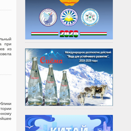
альный
а при
ев из
ровела
ублики
итории
нному
нейшее