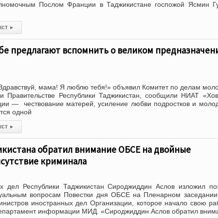
номочным Послом Франции в Таджикистане госпожой Ясмин Гу
кст
▸
е предлагают вспомнить о великом предназначен
Здравствуй, мама! Я люблю тебя!» объявил Комитет по делам мол
ри Правительстве Республики Таджикистан, сообщили НИАТ «Хо
ции — чествование матерей, усиление любви подростков и моло
ется одной
кст
▸
икистана обратил внимание ОБСЕ на двойные
исутствие криминала
х дел Республики Таджикистан Сироджиддин Аслов изложил по
туальным вопросам Повестки дня ОБСЕ на Пленарном заседании
нистров иностранных дел Организации, которое начало свою ра
департамент информации МИД. «Сироджиддин Аслов обратил вним