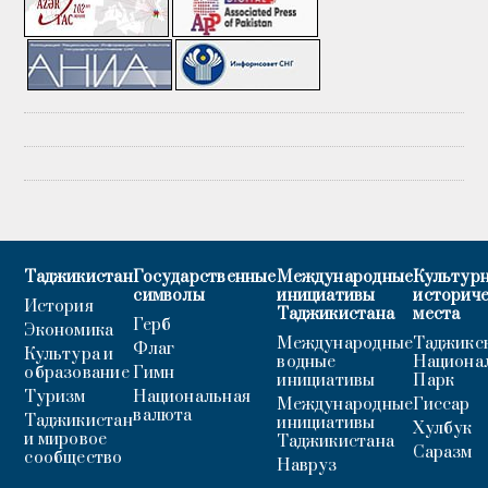
Таджикистан
Государственные
Международные
Культурн
символы
инициативы
историч
История
Таджикистана
места
Герб
Экономика
Международные
Таджикс
Флаг
Культура и
водные
Национа
образование
Гимн
инициативы
Парк
Туризм
Национальная
Международные
Гиссар
валюта
Таджикистан
инициативы
Хулбук
и мировое
Таджикистана
Саразм
сообщество
Навруз