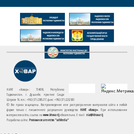
НИАТ «Ховар»: 734018, Республика
Таджикистан, г. Душанбе, проспект Саъди
Шерози 16. тел.: +992 (37) 2385217, факс: +992 (37) 2232383
© Все права защищены. Воспроизведение или распространение материалов сайта в любой
форме только с письменного разрешения руководства
НИАТ «Ховар»
. При использовании
материалов сайта, ссылка на
www.khovar.tj
обязательна. E-mail:
niat@khovar.tj
Разработка сайта:
Рекламное агентство "adMedia"