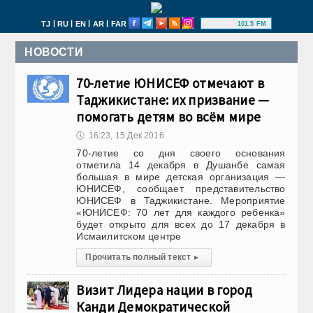
|
|
|
|
TJ
RU
EN
AR
FAR
101.5 FM
НОВОСТИ
70-летие ЮНИСЕФ отмечают в
Таджикистане: их призвание —
помогать детям во всём мире
🕔
16:23, 15.Дек 2016
70-летие со дня своего основания
отметила 14 декабря в Душанбе самая
большая в мире детская организация —
ЮНИСЕФ, сообщает представительство
ЮНИСЕФ в Таджикистане. Мероприятие
«ЮНИСЕФ: 70 лет для каждого ребенка»
будет открыто для всех до 17 декабря в
Исмаилитском центре
Прочитать полный текст
▸
Визит Лидера нации в город
Канди Демократической