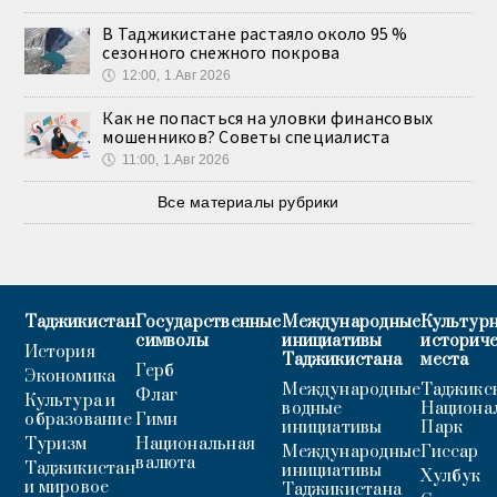
В Таджикистане растаяло около 95 %
сезонного снежного покрова
🕔
12:00, 1.Авг 2026
Как не попасться на уловки финансовых
мошенников? Советы специалиста
🕔
11:00, 1.Авг 2026
Все материалы рубрики
Таджикистан
Государственные
Международные
Культурн
символы
инициативы
историч
История
Таджикистана
места
Герб
Экономика
Международные
Таджикс
Флаг
Культура и
водные
Национа
образование
Гимн
инициативы
Парк
Туризм
Национальная
Международные
Гиссар
валюта
Таджикистан
инициативы
Хулбук
и мировое
Таджикистана