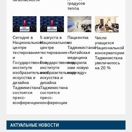
градусов
тепла
Сегодня в
5 августа в
Пациентка
Число
Национальном
Национальном
из
учащихся
центре
центре
Таджикистана:
Национальной
тестирования
тестирования
«Китайская
консерватории
и
и
медицина
Таджикистана
Государственном
Государственном
подарила
увеличилось
институте
институте
нам новую
на 20 %
изобразительного
изобразительного
надежду»
искусства и
искусства и
дизайна
дизайна
Таджикистана
Таджикистана
состоятся
состоятся
пресс-
пресс-
конференции
конференции
АКТУАЛЬНЫЕ НОВОСТИ