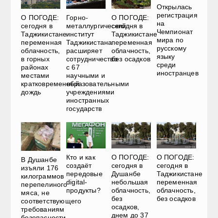
Открылась
регистрация
О ПОГОДЕ:
Горно-
О ПОГОДЕ:
на
сегодня в
металлургический
сегодня в
Чемпионат
Таджикистане
институт
Таджикистане
мира по
переменная
Таджикистана
переменная
русскому
облачность,
расширяет
облачность,
языку
в горных
сотрудничество
без осадков
среди
районах
с 67
иностранцев
местами
научными и
кратковременный
образовательными
дождь
учреждениями
иностранных
государств
О ПОГОДЕ:
О ПОГОДЕ:
Кто и как
В Душанбе
сегодня в
сегодня в
создаёт
изъяли 176
Душанбе
Таджикистане
передовые
килограммов
небольшая
переменная
digital-
перепелиного
облачность,
облачность,
продукты?
мяса, не
без
без осадков
соответствующего
осадков,
требованиям
днем до 37
безопасности