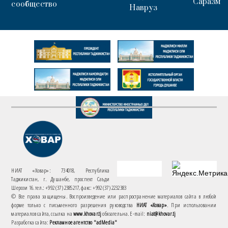
Саразм
сообщество
Навруз
НИАТ «Ховар»: 734018, Республика
Таджикистан, г. Душанбе, проспект Саъди
Шерози 16. тел.: +992 (37) 2385217, факс: +992 (37) 2232383
© Все права защищены. Воспроизведение или распространение материалов сайта в любой
форме только с письменного разрешения руководства
НИАТ «Ховар»
. При использовании
материалов сайта, ссылка на
www.khovar.tj
обязательна. E-mail:
niat@khovar.tj
Разработка сайта:
Рекламное агентство "adMedia"