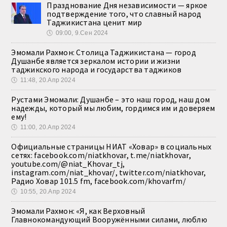
Празднование Дня независимости — яркое
подтверждение того, что славный народ
Таджикистана ценит мир
🕔
09:00, 9.Сен 2024
Эмомали Рахмон: Столица Таджикистана — город
Душанбе является зеркалом истории и жизни
таджикского народа и государства таджиков
🕔
11:48, 20.Апр 2024
Рустами Эмомали: Душанбе – это наш город, наш дом
надежды, который мы любим, гордимся им и доверяем
ему!
🕔
11:00, 20.Апр 2024
Официальные страницы НИАТ «Ховар» в социальных
сетях: facebook.com/niatkhovar, t.me/niatkhovar,
youtube.com/@niat_Khovar_tj,
instagram.com/niat_khovar/, twitter.com/niatkhovar,
Радио Ховар 101.5 fm, facebook.com/khovarfm/
🕔
10:55, 20.Апр 2024
Эмомали Рахмон: «Я, как Верховный
Главнокомандующий Вооружёнными силами, люблю