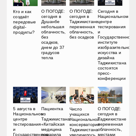
О ПОГОДЕ:
О ПОГОДЕ:
Сегодня в
Кто и как
сегодня в
сегодня в
Национальном
создаёт
Душанбе
Таджикистане
центре
передовые
небольшая
переменная
тестирования
digital-
облачность,
облачность,
и
продукты?
без
без осадков
Государственном
осадков,
институте
днем до 37
изобразительного
градусов
искусства и
тепла
дизайна
Таджикистана
состоятся
пресс-
конференции
5 августа в
Пациентка
О ПОГОДЕ:
Число
Национальном
из
сегодня в
учащихся
центре
Таджикистана:
Таджикистане
Национальной
тестирования
«Китайская
переменная
консерватории
и
медицина
облачность,
Таджикистана
Государственном
подарила
местами
увеличилось