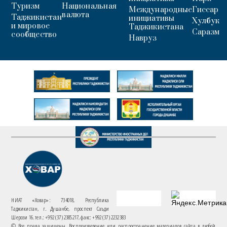
Туризм
Национальная
Международные
Гиссар
валюта
Таджикистан
инициативы
Хулбук
и мировое
Таджикистана
Саразм
сообщество
Навруз
НИАТ «Ховар»: 734018, Республика
Таджикистан, г. Душанбе, проспект Саъди
Шерози 16. тел.: +992 (37) 2385217, факс: +992 (37) 2232383
© Все права защищены. Воспроизведение или распространение материалов сайта в любой