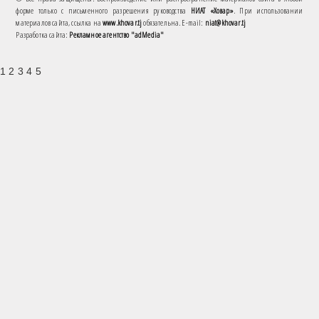
форме только с письменного разрешения руководства
НИАТ «Ховар»
. При использовании
материалов сайта, ссылка на
www.khovar.tj
обязательна. E-mail:
niat@khovar.tj
Разработка сайта:
Рекламное агентство "adMedia"
1 2 3 4 5