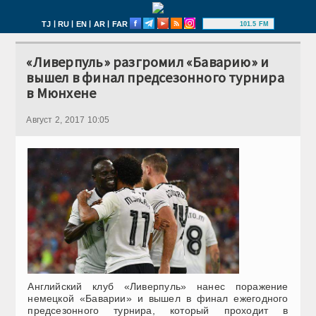
|
|
|
|
TJ
RU
EN
AR
FAR
101.5 FM
«Ливерпуль» разгромил «Баварию» и
вышел в финал предсезонного турнира
в Мюнхене
Август 2, 2017 10:05
Английский клуб «Ливерпуль» нанес поражение
немецкой «Баварии» и вышел в финал ежегодного
предсезонного турнира, который проходит в