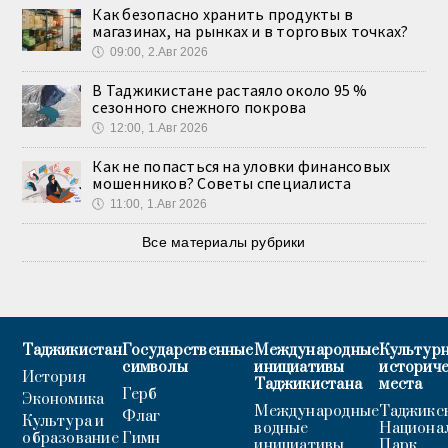
Как безопасно хранить продукты в
магазинах, на рынках и в торговых точках?
🕔
09:00, 2.Авг 2026
В Таджикистане растаяло около 95 %
сезонного снежного покрова
🕔
12:00, 1.Авг 2026
Как не попасться на уловки финансовых
мошенников? Советы специалиста
🕔
11:00, 1.Авг 2026
Все материалы рубрики
Таджикистан
Государственные
Международные
Культурн
символы
инициативы
историч
История
Таджикистана
места
Герб
Экономика
Международные
Таджикс
Флаг
Культура и
водные
Национа
образование
Гимн
инициативы
Парк