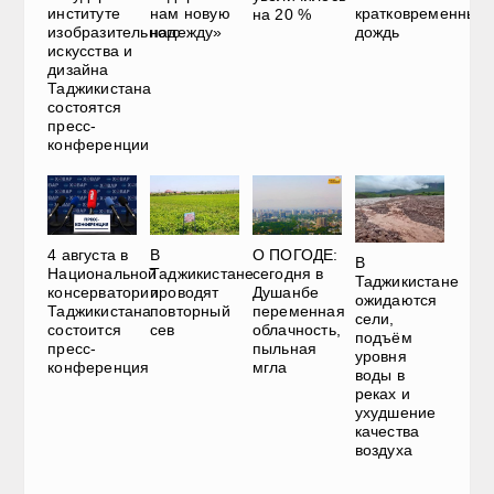
институте
нам новую
кратковременный
на 20 %
изобразительного
надежду»
дождь
искусства и
дизайна
Таджикистана
состоятся
пресс-
конференции
4 августа в
В
О ПОГОДЕ:
В
Национальной
Таджикистане
сегодня в
Таджикистане
консерватории
проводят
Душанбе
ожидаются
Таджикистана
повторный
переменная
сели,
состоится
сев
облачность,
подъём
пресс-
пыльная
уровня
конференция
мгла
воды в
реках и
ухудшение
качества
воздуха