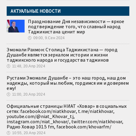
АКТУАЛЬНЫЕ НОВОСТИ
Празднование Дня независимости — яркое
подтверждение того, что славный народ
Таджикистана ценит мир
🕔
09:00, 9.Сен 2024
Эмомали Рахмон: Столица Таджикистана — город
Душанбе является зеркалом истории и жизни
таджикского народа и государства таджиков
🕔
11:48, 20.Апр 2024
Рустами Эмомали: Душанбе – это наш город, наш дом
надежды, который мы любим, гордимся им и доверяем
ему!
🕔
11:00, 20.Апр 2024
Официальные страницы НИАТ «Ховар» в социальных
сетях: facebook.com/niatkhovar, t.me/niatkhovar,
youtube.com/@niat_Khovar_tj,
instagram.com/niat_khovar/, twitter.com/niatkhovar,
Радио Ховар 101.5 fm, facebook.com/khovarfm/
🕔
10:55, 20.Апр 2024