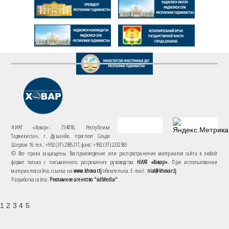
НИАТ «Ховар»: 734018, Республика
Таджикистан, г. Душанбе, проспект Саъди
Шерози 16. тел.: +992 (37) 2385217, факс: +992 (37) 2232383
© Все права защищены. Воспроизведение или распространение материалов сайта в любой
форме только с письменного разрешения руководства
НИАТ «Ховар»
. При использовании
материалов сайта, ссылка на
www.khovar.tj
обязательна. E-mail:
niat@khovar.tj
Разработка сайта:
Рекламное агентство "adMedia"
1 2 3 4 5