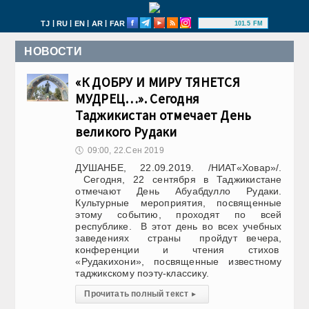
|
|
|
|
TJ
RU
EN
AR
FAR
101.5 FM
НОВОСТИ
«К ДОБРУ И МИРУ ТЯНЕТСЯ
МУДРЕЦ…». Сегодня
Таджикистан отмечает День
великого Рудаки
🕔
09:00, 22.Сен 2019
ДУШАНБЕ, 22.09.2019. /НИАТ«Ховар»/.
Сегодня, 22 сентября в Таджикистане
отмечают День Абуабдулло Рудаки.
Культурные мероприятия, посвященные
этому событию, проходят по всей
республике. В этот день во всех учебных
заведениях страны пройдут вечера,
конференции и чтения стихов
«Рудакихони», посвященные известному
таджикскому поэту-классику.
Прочитать полный текст
▸