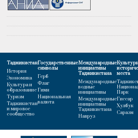
Таджикистан
Государственные
Международные
Культурн
символы
инициативы
историч
История
Таджикистана
места
Герб
Экономика
Международные
Таджикс
Флаг
Культура и
водные
Национа
образование
Гимн
инициативы
Парк
Туризм
Национальная
Международные
Гиссар
валюта
Таджикистан
инициативы
Хулбук
и мировое
Таджикистана
Саразм
сообщество
Навруз