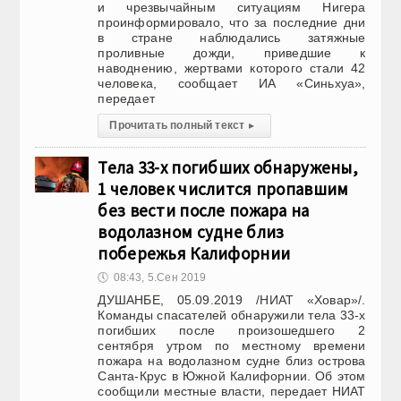
и чрезвычайным ситуациям Нигера
проинформировало, что за последние дни
в стране наблюдались затяжные
проливные дожди, приведшие к
наводнению, жертвами которого стали 42
человека, сообщает ИА «Синьхуа»,
передает
Прочитать полный текст
▸
Тела 33-х погибших обнаружены,
1 человек числится пропавшим
без вести после пожара на
водолазном судне близ
побережья Калифорнии
🕔
08:43, 5.Сен 2019
ДУШАНБЕ, 05.09.2019 /НИАТ «Ховар»/.
Команды спасателей обнаружили тела 33-х
погибших после произошедшего 2
сентября утром по местному времени
пожара на водолазном судне близ острова
Санта-Крус в Южной Калифорнии. Об этом
сообщили местные власти, передает НИАТ