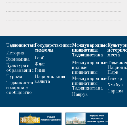
Таджикистан
Государственные
Международные
Культурн
символы
инициативы
историч
История
Таджикистана
места
Герб
Экономика
Международные
Таджикс
Флаг
Культура и
водные
Национа
образование
Гимн
инициативы
Парк
Туризм
Национальная
Международные
Гиссар
валюта
Таджикистан
инициативы
Хулбук
и мировое
Таджикистана
Саразм
сообщество
Навруз