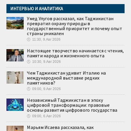
ИНТЕРВЬЮ И АНАЛИТИКА
Умед Улугов рассказал, как Таджикистан
превратил охрану природы в
государственный приоритет и почему опыт
страны уникален
🕔
11:30, 9.Авг 2026
Настоящее творчество начинается с чтения,
памяти народа и жизненного опыта
🕔
10:30, 9.Авг 2026
Чем Таджикистан удивит Италию на
международной выставке редких
памятников?
🕔
09:00, 9.Авг 2026
Независимый Таджикистан в эпоху
цифровой трансформации: правовые
основы развития цифрового государства
🕔
09:00, 6.Авг 2026
Марьям Исаева рассказала, как