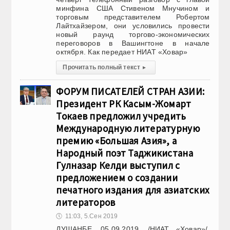
минфина США Стивеном Мнучином и
торговым представителем Робертом
Лайтхайзером, они условились провести
новый раунд торгово-экономических
переговоров в Вашингтоне в начале
октября. Как передает НИАТ «Ховар»
Прочитать полный текст
▸
ФОРУМ ПИСАТЕЛЕЙ СТРАН АЗИИ:
Президент РК Касым-Жомарт
Токаев предложил учредить
Международную литературную
премию «Большая Азия», а
Народный поэт Таджикистана
Гулназар Келди выступил с
предложением о создании
печатного издания для азиатских
литераторов
🕔
11:03, 5.Сен 2019
ДУШАНБЕ, 05.09.2019. /НИАТ «Ховар»/.