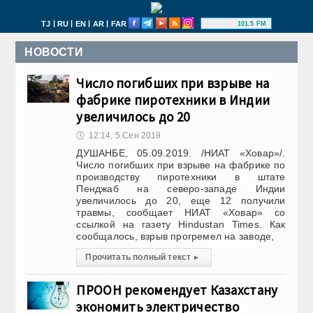
|
|
|
|
TJ
RU
EN
AR
FAR
101.5 FM
НОВОСТИ
Число погибших при взрыве на
фабрике пиротехники в Индии
увеличилось до 20
🕔
12:14, 5.Сен 2019
ДУШАНБЕ, 05.09.2019. /НИАТ «Ховар»/.
Число погибших при взрыве на фабрике по
производству пиротехники в штате
Пенджаб на северо-западе Индии
увеличилось до 20, еще 12 получили
травмы, сообщает НИАТ «Ховар» со
ссылкой на газету Hindustan Times. Как
сообщалось, взрыв прогремел на заводе,
Прочитать полный текст
▸
ПРООН рекомендует Казахстану
экономить электричество