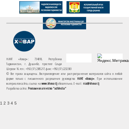
НИАТ «Ховар»: 734018, Республика
Таджикистан, г. Душанбе, проспект Саъди
Шерози 16. тел.: +992 (37) 2385217, факс: +992 (37) 2232383
© Все права защищены. Воспроизведение или распространение материалов сайта в любой
форме только с письменного разрешения руководства
НИАТ «Ховар»
. При использовании
материалов сайта, ссылка на
www.khovar.tj
обязательна. E-mail:
niat@khovar.tj
Разработка сайта:
Рекламное агентство "adMedia"
1 2 3 4 5