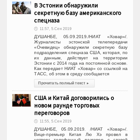
В Эстонии обнаружили
секретную базу американского
спецназа
🕔
11:57, 5.Сен 2019
ДУШАНБЕ, 05.09.2019./НИАТ «Ховар»/.
Журналисты эстонской телепередачи
«Очевидец» обнаружили секретную базу
подразделения спецназа США, которая, по
их данным, действует на территории
Эстонии с 2014 года на постоянной основе.
Как передает НИАТ «Ховар» со ссылкой на
ТАСС, об этом в среду сообщается
Прочитать полный текст
▸
США и Китай договорились о
новом раунде торговых
переговоров
🕔
11:55, 5.Сен 2019
ДУШАНБЕ, 05.09.2019. /НИАТ «Ховар»/.
Вице-премьер Китая Лю Хэ провел в
четверг телефонный разговор с главой