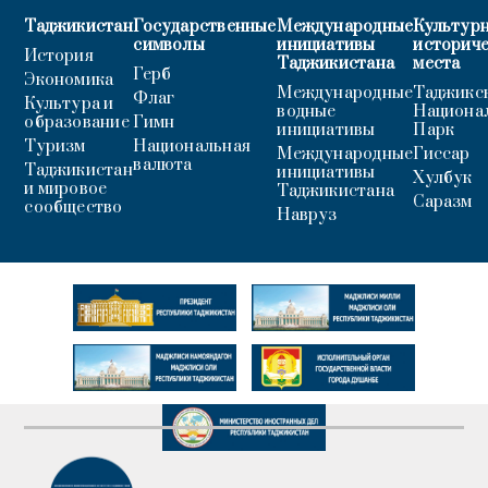
Таджикистан
Государственные
Международные
Культурн
символы
инициативы
историч
История
Таджикистана
места
Герб
Экономика
Международные
Таджикс
Флаг
Культура и
водные
Национа
образование
Гимн
инициативы
Парк
Туризм
Национальная
Международные
Гиссар
валюта
Таджикистан
инициативы
Хулбук
и мировое
Таджикистана
Саразм
сообщество
Навруз