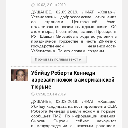
🕔
10:02, 2.Сен 2019
ДУШАНБЕ, 02.09.2019. /НИАТ «Ховар»/.
Установлены добрососедские отношения
со странами Центральной Азии,
налаживаются взаимовыгодные связи. Об
этом вчера, 1 сентября, заявил Президент
РУ Шавкат Мирзиёев в ходе вступления в
праздничной торжестве в честь 28-летию
государственной независимости
Узбекистана. По его словам, созданы
Прочитать полный текст
▸
Убийцу Роберта Кеннеди
изрезали ножом в американской
тюрьме
🕔
09:58, 2.Сен 2019
ДУШАНБЕ, 02.09.2019. /НИАТ «Ховар»/.
Убийцу кандидата на пост президента США
Роберта Кеннеди ранили ножом в тюрьме,
сообщает TMZ. По информации издания,
Сирхан Сирхан сейчас находится
в медучреждении с ножевым ранением.