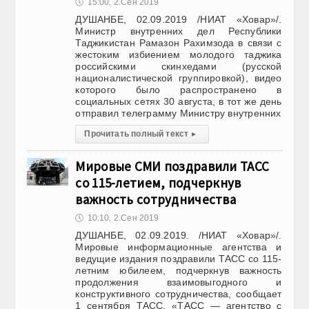
🕔
15:00, 2.Сен 2019
ДУШАНБЕ, 02.09.2019 /НИАТ «Ховар»/.
Министр внутренних дел Республики
Таджикистан Рамазон Рахимзода в связи с
жестоким избиением молодого таджика
российскими скинхедами (русской
националистической группировкой), видео
которого было распространено в
социальных сетях 30 августа, в тот же день
отправил телеграмму Министру внутренних
Прочитать полный текст
▸
Мировые СМИ поздравили ТАСС
со 115-летием, подчеркнув
важность сотрудничества
🕔
10:10, 2.Сен 2019
ДУШАНБЕ, 02.09.2019. /НИАТ «Ховар»/.
Мировые информационные агентства и
ведущие издания поздравили ТАСС со 115-
летним юбилеем, подчеркнув важность
продолжения взаимовыгодного и
конструктивного сотрудничества, сообщает
1 сентября ТАСС. «ТАСС — агентство с