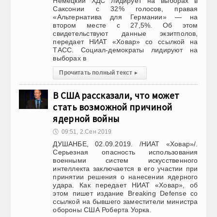
Немецкий ХДС лидирует на выборах в
Саксонии с 32% голосов, правая
«Альтернатива для Германии» — на
втором месте с 27,5%. Об этом
свидетельствуют данные экзитполов,
передает НИАТ «Ховар» со ссылкой на
ТАСС. Социал-демократы лидируют на
выборах в
Прочитать полный текст
▸
В США рассказали, что может
стать возможной причиной
ядерной войны
🕔
09:51, 2.Сен 2019
ДУШАНБЕ, 02.09.2019. /НИАТ «Ховар»/.
Серьезная опасность использования
военными систем искусственного
интеллекта заключается в его участии при
принятии решения о нанесении ядерного
удара. Как передает НИАТ «Ховар», об
этом пишет издание Breaking Defense со
ссылкой на бывшего заместители министра
обороны США Роберта Уорка.