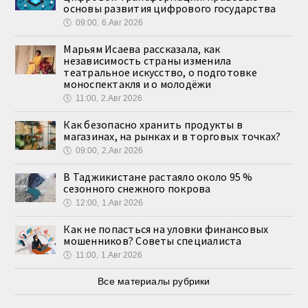
основы развития цифрового государства
🕔
09:00, 6.Авг 2026
Марьям Исаева рассказала, как
независимость страны изменила
театральное искусство, о подготовке
моноспектакля и о молодёжи
🕔
11:00, 2.Авг 2026
Как безопасно хранить продукты в
магазинах, на рынках и в торговых точках?
🕔
09:00, 2.Авг 2026
В Таджикистане растаяло около 95 %
сезонного снежного покрова
🕔
12:00, 1.Авг 2026
Как не попасться на уловки финансовых
мошенников? Советы специалиста
🕔
11:00, 1.Авг 2026
Все материалы рубрики