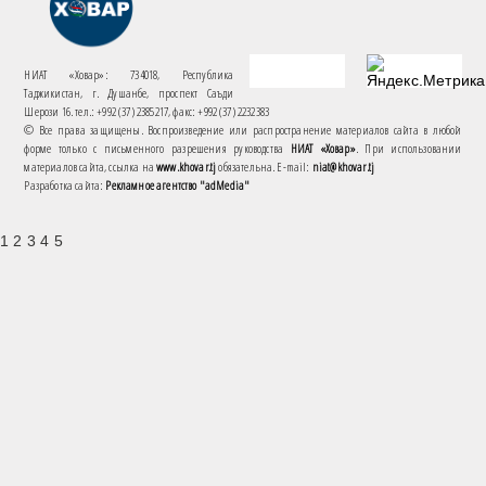
НИАТ «Ховар»: 734018, Республика
Таджикистан, г. Душанбе, проспект Саъди
Шерози 16. тел.: +992 (37) 2385217, факс: +992 (37) 2232383
© Все права защищены. Воспроизведение или распространение материалов сайта в любой
форме только с письменного разрешения руководства
НИАТ «Ховар»
. При использовании
материалов сайта, ссылка на
www.khovar.tj
обязательна. E-mail:
niat@khovar.tj
Разработка сайта:
Рекламное агентство "adMedia"
1 2 3 4 5