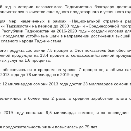
й год в истории независимого Таджикистана благодаря достиж
апечатлелся в качестве еще одного плодотворного и успешного год
ция мер, намеченных в рамках «Национальной стратегии раз
ики Таджикистан на период до 2030 года» и «Среднесрочной про
 Республики Таджикистан на 2016-2020 годы» создали условия для
ы проделали устойчивые шаги в направлении достижения высшей
 славного народа Таджикистана.
его продукта составили 7,5 процента. Этот показатель был обеспе
нной продукции на 13,4 процента, сельскохозяйственной продук
ных услуг на 1,6 процента.
о обеспечивался в среднем на уровне 7 процентов, а объем ва
2013 года до 78 миллиардов в 2019 году.
 12 миллиардов сомони 2013 года достиг 23 миллиардов сомони 
еличились в более чем 2 раза, а средняя заработная плата о
в 2019 году составил 9,5 миллиарда сомони, и за последние
яя продолжительность жизни повысилась до 75 лет.