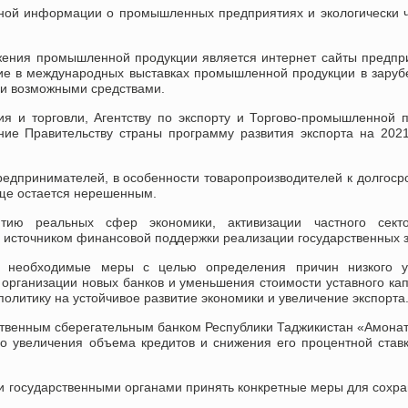
чной информации о промышленных предприятиях и экологически 
ения промышленной продукции является интернет сайты предпр
тие в международных выставках промышленной продукции в зару
ми возможными средствами.
ия и торговли, Агентству по экспорту и Торгово-промышленной 
ние Правительству страны программу развития экспорта на 202
 предпринимателей, в особенности товаропроизводителей к долгос
ще остается нерешенным.
итию реальных сфер экономики, активизации частного сект
 источником финансовой поддержки реализации государственных з
ь необходимые меры с целью определения причин низкого у
 организации новых банков и уменьшения стоимости уставного ка
олитику на устойчивое развитие экономики и увеличение экспорта
ственным сберегательным банком Республики Таджикистан «Амона
 увеличения объема кредитов и снижения его процентной став
и государственными органами принять конкретные меры для сохр