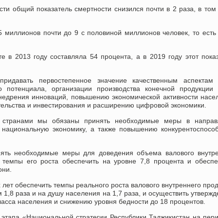
сти общий показатель смертности снизился почти в 2 раза, в том
5 миллионов почти до 9 с половиной миллионов человек, то есть
е в 2013 году составляла 54 процента, а в 2019 году этот пока
придавать первостепенное значение качественным аспектам 
о потенциала, организации производства конечной продукции
недрения инноваций, повышению экономической активности насе
ельства и инвестирования и расширению цифровой экономики.
у странами мы обязаны принять необходимые меры в направ
 национальную экономику, а также повышению конкурентоспосо
инять необходимые меры для доведения объема валового внутр
 темпы его роста обеспечить на уровне 7,8 процента и обесп
они.
 лет обеспечить темпы реального роста валового внутреннего прод
м 1,8 раза и на душу населения на 1,7 раза, и осуществить утверж
ласса населения и снижению уровня бедности до 18 процентов.
этапа «Национальной стратегии Республики Таджикистан на пер