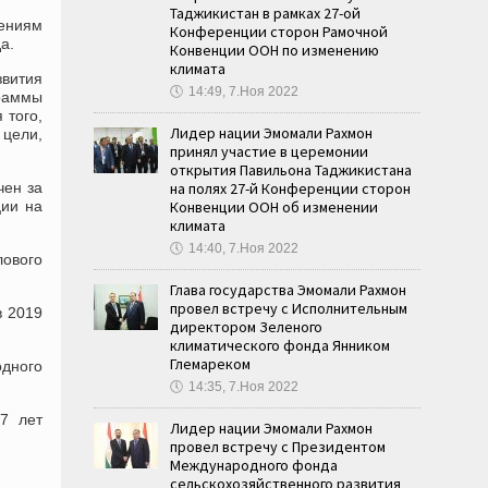
Таджикистан в рамках 27-ой
ениям
Конференции сторон Рамочной
а.
Конвенции ООН по изменению
климата
вития
🕔
14:49, 7.Ноя 2022
граммы
 того,
Лидер нации Эмомали Рахмон
 цели,
принял участие в церемонии
открытия Павильона Таджикистана
чен за
на полях 27-й Конференции сторон
ции на
Конвенции ООН об изменении
климата
🕔
14:40, 7.Ноя 2022
лового
Глава государства Эмомали Рахмон
провел встречу с Исполнительным
в 2019
директором Зеленого
климатического фонда Янником
Глемареком
дного
🕔
14:35, 7.Ноя 2022
 7 лет
Лидер нации Эмомали Рахмон
провел встречу с Президентом
Международного фонда
сельскохозяйственного развития