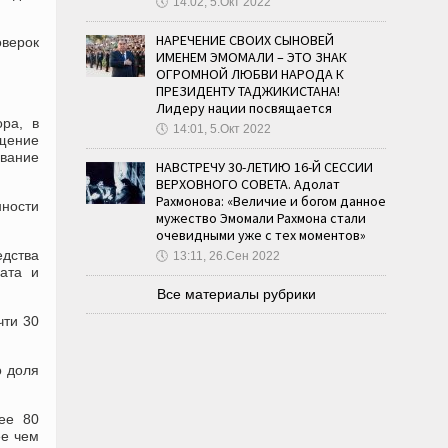
🕔
14:02, 5.Окт 2022
НАРЕЧЕНИЕ СВОИХ СЫНОВЕЙ
верок
ИМЕНЕМ ЭМОМАЛИ – ЭТО ЗНАК
ОГРОМНОЙ ЛЮБВИ НАРОДА К
ПРЕЗИДЕНТУ ТАДЖИКИСТАНА!
Лидеру нации посвящается
ора, в
🕔
14:01, 5.Окт 2022
ощение
ивание
НАВСТРЕЧУ 30-ЛЕТИЮ 16-Й СЕССИИ
ВЕРХОВНОГО СОВЕТА. Адолат
Рахмонова: «Величие и богом данное
нности
мужество Эмомали Рахмона стали
очевидными уже с тех моментов»
едства
🕔
13:11, 26.Сен 2022
ата и
Все материалы рубрики
чти 30
о доля
ее 80
ее чем