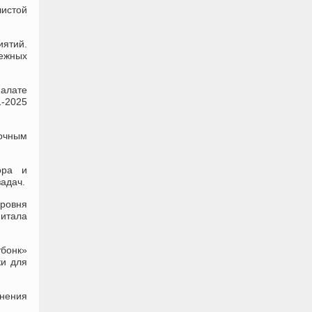
чистой
иятий.
бежных
палате
1-2025
рочным
ора и
адач.
ровня
питала
.
тбонк»
ки для
анения