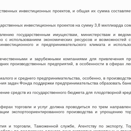
ственных инвестиционных проектов, и общая их сумма составляе
ударственных инвестиционных проектов на сумму 3,8 миллиарда со
авлению государственным имуществам, министерствам и ведомс
мо с использованием экономических ресурсов и возможностей 
 инвестиционного и предпринимательского климата и использо
отечественными и зарубежными компаниями для привлечения пр
дних производственных предприятий, в особенности в сферах ле
малого и среднего предпринимательства, особенно, в производст
ения задач Фонда поддержки предпринимательства образовать банк
ение средств из государственного бюджета для плодотворной кре
ферах торговли и услуг должна проводиться по трем направле
ации экспортоориентированного производства и упрощению то
тия и торговли, Таможенной службе, Агентству по экспорту, То