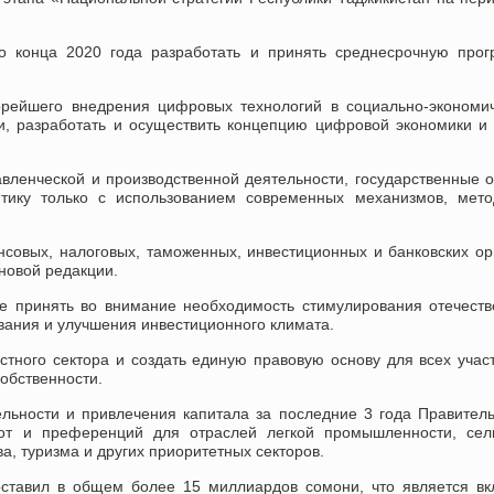
до конца 2020 года разработать и принять среднесрочную про
орейшего внедрения цифровых технологий в социально-экономи
и, разработать и осуществить концепцию цифровой экономики и
вленческой и производственной деятельности, государственные 
тику только с использованием современных механизмов, мето
совых, налоговых, таможенных, инвестиционных и банковских ор
новой редакции.
е принять во внимание необходимость стимулирования отечест
вания и улучшения инвестиционного климата.
тного сектора и создать единую правовую основу для всех учас
обственности.
льности и привлечения капитала за последние 3 года Правител
от и преференций для отраслей легкой промышленности, сель
а, туризма и других приоритетных секторов.
оставил в общем более 15 миллиардов сомони, что является в