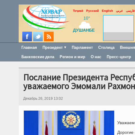
Тоҷикӣ
Русский
English
عربي
فارسی
10°
ДУШАНБЕ
Главная
Президент
Парламент
Столица
Внешня
Банковские дела
Регион и мир
О нас
Пресс-центр
Послание Президента Респу
уважаемого Эмомали Рахмо
Декабрь 26, 2019 13:02
Уважаем
Дорогие 