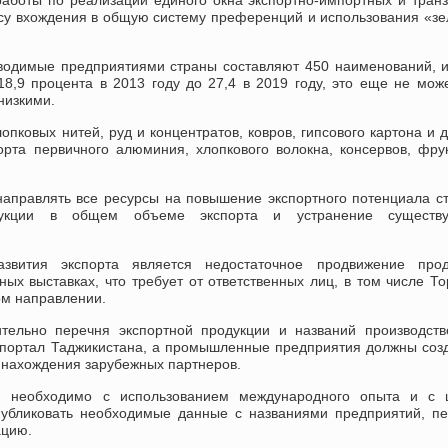
аботы по реализации единого окна экспортно-импортных и тран
осу вхождения в общую систему преференций и использования «з
изводимые предприятиями страны составляют 450 наименований, 
8,9 процента в 2013 году до 27,4 в 2019 году, это еще не мож
низкими.
пковых нитей, руд и концентратов, ковров, гипсового картона и д
та первичного алюминия, хлопкового волокна, консервов, фру
аправлять все ресурсы на повышение экспортного потенциала с
дукции в общем объеме экспорта и устранение существ
вития экспорта является недостаточное продвижение прод
ых выставках, что требует от ответственных лиц, в том числе То
ом направлении.
тельно перечня экспортной продукции и названий производств
 портал Таджикистана, а промышленные предприятия должны соз
 нахождения зарубежных партнеров.
й необходимо с использованием международного опыта и с 
публиковать необходимые данные с названиями предприятий, п
ацию.