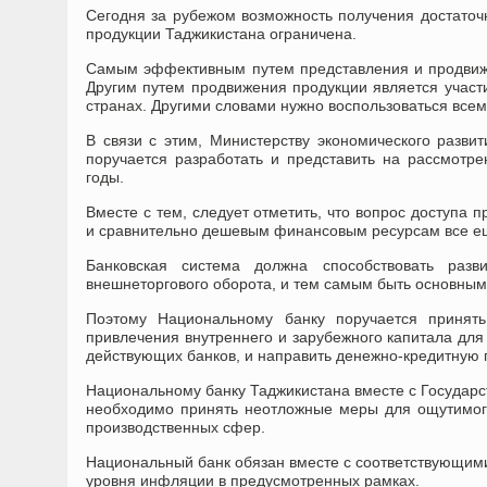
Сегодня за рубежом возможность получения достато
продукции Таджикистана ограничена.
Самым эффективным путем представления и продвиж
Другим путем продвижения продукции является учас
странах. Другими словами нужно воспользоваться все
В связи с этим, Министерству экономического развит
поручается разработать и представить на рассмотре
годы.
Вместе с тем, следует отметить, что вопрос доступа
и сравнительно дешевым финансовым ресурсам все е
Банковская система должна способствовать разв
внешнеторгового оборота, и тем самым быть основным
Поэтому Национальному банку поручается принят
привлечения внутреннего и зарубежного капитала для
действующих банков, и направить денежно-кредитную п
Национальному банку Таджикистана вместе с Государ
необходимо принять неотложные меры для ощутимого
производственных сфер.
Национальный банк обязан вместе с соответствующим
уровня инфляции в предусмотренных рамках.