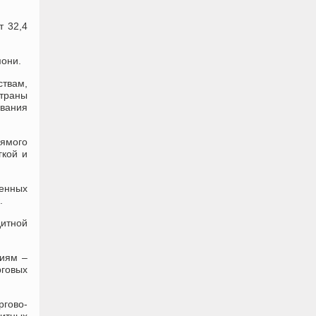
т 32,4
мони.
твам,
страны
вания
ямого
гкой и
венных
.
дитной
ниям –
рговых
ргово-