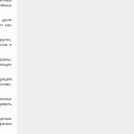
зитных
елёных
и доля
ет нас
ругих,
ктов и
траны,
ующих
укций
ргово-
енных
давать
целью
еречня