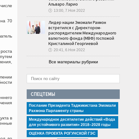
Альваро Ларио
 числе
🕔
13:00, 7.Ноя 2022
 на 70
Лидер нации Эмомали Рахмон
встретился с Директором-
распорядителем Международного
затель
валютного фонда (МВФ) госпожой
Кристалиной Георгиевой
🕔
20:41, 6.Ноя 2022
роста
 путем
ления,
Все материалы рубрики
лении
бности
СПЕЦТЕМЫ
еннего
ечения
Послание Президента Таджикистана Эмомали
Рахмона Парламенту страны
укта в
Международное десятилетие действий «Вода
денные
для устойчивого развития» 2018–2028 годы
ОЦЕНКА ПРОЕКТА РОГУНСКОЙ ГЭС
иод до