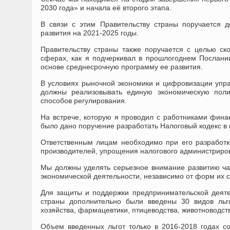
2030 года» и начала её второго этапа.
В связи с этим Правительству страны поручается 
развития на 2021-2025 годы.
Правительству страны также поручается с целью ск
сферах, как я подчеркивал в прошлогоднем Послани
основе среднесрочную программу ее развития.
В условиях рыночной экономики и цифровизации упра
должны реализовывать единую экономическую поли
способов регулирования.
На встрече, которую я проводил с работниками финан
было дано поручение разработать Налоговый кодекс в 
Ответственным лицам необходимо при его разработк
производителей, упрощения налогового администриро
Мы должны уделять серьезное внимание развитию час
экономической деятельности, независимо от форм их с
Для защиты и поддержки предпринимательской деяте
страны дополнительно были введены 30 видов льг
хозяйства, фармацевтики, птицеводства, животноводств
Объем введенных льгот только в 2016-2018 годах с