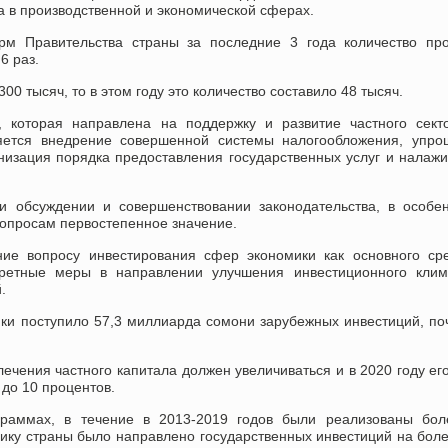
а в производственной и экономической сферах.
рм Правительства страны за последние 3 года количество про
6 раз.
00 тысяч, то в этом году это количество составило 48 тысяч.
, которая направлена на поддержку и развитие частного сект
ляется внедрение совершенной системы налогообложения, упр
низация порядка предоставления государственных услуг и налаж
и обсуждении и совершенствовании законодательства, в особе
вопросам первостепенное значение.
ние вопросу инвестирования сфер экономики как основного ср
нкретные меры в направлении улучшения инвестиционного клим
.
ки поступило 57,3 миллиарда сомони зарубежных инвестиций, по
ечения частного капитала должен увеличиваться и в 2020 году ег
до 10 процентов.
граммах, в течение в 2013-2019 годов были реализованы бол
мику страны было направлено государственных инвестиций на бол