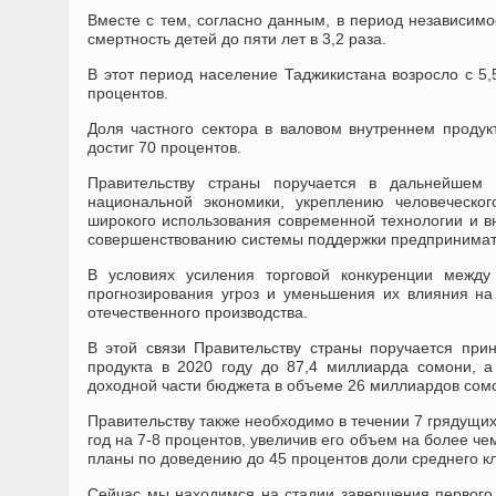
Вместе с тем, согласно данным, в период независимо
смертность детей до пяти лет в 3,2 раза.
В этот период население Таджикистана возросло с 5,
процентов.
Доля частного сектора в валовом внутреннем продукт
достиг 70 процентов.
Правительству страны поручается в дальнейшем 
национальной экономики, укреплению человеческог
широкого использования современной технологии и в
совершенствованию системы поддержки предпринимат
В условиях усиления торговой конкуренции межд
прогнозирования угроз и уменьшения их влияния на
отечественного производства.
В этой связи Правительству страны поручается пр
продукта в 2020 году до 87,4 миллиарда сомони, а
доходной части бюджета в объеме 26 миллиардов сом
Правительству также необходимо в течении 7 грядущих
год на 7-8 процентов, увеличив его объем на более че
планы по доведению до 45 процентов доли среднего к
Сейчас мы находимся на стадии завершения первого 