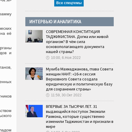
Все спецтемы
грамму
ИНТЕРВЬЮ И АНАЛИТИКА
ческих
СОВРЕМЕННАЯ КОНСТИТУЦИЯ
 на её
ТАДЖИКИСТАНА. Догма или живой
организм? В чём сила
основополагающего документа
органы
нашей страны?
дов и
🕔
10:00, 6.Ноя 2022
ганов,
Мухиба Махмаджанова, глава Совета
женщин НАНТ: «16-я сессия
Верховного Совета создала
венных
юридическую и политическую базу
для сохранения страны»
🕔
11:59, 30.Окт 2022
тников
ВПЕРВЫЕ ЗА ТЫСЯЧИ ЛЕТ. 31
ьством
выдающийся поступок Эмомали
ского
Рахмона, которые существенно
изменили Таджикистан и признали в
мире
кладом