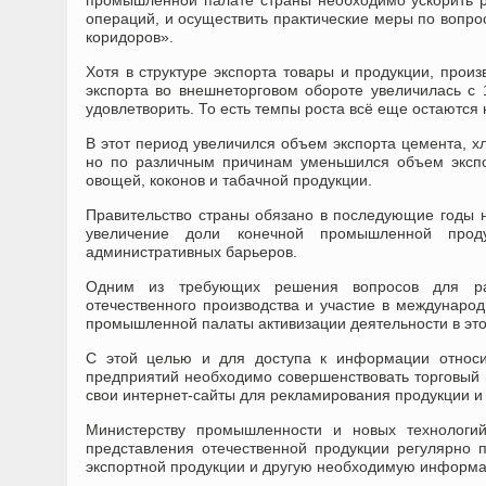
промышленной палате страны необходимо ускорить р
операций, и осуществить практические меры по вопр
коридоров».
Хотя в структуре экспорта товары и продукции, про
экспорта во внешнеторговом обороте увеличилась с 1
удовлетворить. То есть темпы роста всё еще остаются 
В этот период увеличился объем экспорта цемента, хло
но по различным причинам уменьшился объем экспор
овощей, коконов и табачной продукции.
Правительство страны обязано в последующие годы н
увеличение доли конечной промышленной про
административных барьеров.
Одним из требующих решения вопросов для раз
отечественного производства и участие в международн
промышленной палаты активизации деятельности в эт
С этой целью и для доступа к информации относи
предприятий необходимо совершенствовать торговый
свои интернет-сайты для рекламирования продукции и
Министерству промышленности и новых технологи
представления отечественной продукции регулярно 
экспортной продукции и другую необходимую информ