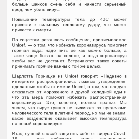
больше шансов сжечь себя и нанести серьезный
вред, чем убить вирус.
Повышение температуры тела до 40C может
привести к сильному тепловому удару, что может
привести к смерти.
По соцсетям разошлось сообщение, приписываемое
Unicef, — о том, что избежать коронавируса помогает
горячая вода: надо пить ее как можно больше, а
также чаще бывать на солнце, и тогда коронавирус
якобы вас не достанет. Встречаются также советы
принимать горячие ванны с той же целью.
Шарлотта Горницка из Unicef говорит: «Недавно в
интернете распространились ложные утверждения,
сделанные якобы от имени Unicef, о том, что следует
отказаться от мороженого и другой холодной еды и
что эта мера поможет избежать распространения
коронавируса. Это, конечно, полное вранье. Мы
знаем, что вирус гриппа не выживает за пределами
человеческого тела в летний период, но мы не знаем,
какое воздействие оказывает высокая температура
на новый коронавирус».
Итак, лучший способ защитить себя от вируса Covid-
19 — это соблюдать меры социального