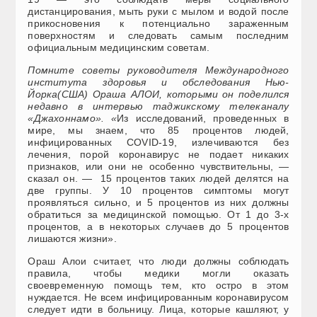
дистанцирования, мыть руки с мылом и водой после
прикосновения к потенциально зараженным
поверхностям и следовать самым последним
официальным медицинским советам.
Помните советы руководителя Международного
института здоровья и обследования Нью-
Йорка(США) Ораша АЛОИ, которыми он поделился
недавно в интервью таджикскому телеканалу
«Джахоннамо».
«
Из исследований, проведенных в
мире, мы знаем, что 85 процентов людей,
инфицированных COVID-19, излечиваются без
лечения, порой коронавирус не подает никаких
признаков, или они не особенно чувствительны, —
сказал он. — 15 процентов таких людей делятся на
две группы. У 10 процентов симптомы могут
проявляться сильно, и 5 процентов из них должны
обратиться за медицинской помощью. От 1 до 3-х
процентов, а в некоторых случаев до 5 процентов
лишаются жизни».
Ораш Алои считает, что люди должны соблюдать
правила, чтобы медики могли оказать
своевременную помощь тем, кто остро в этом
нуждается. Не всем инфицированным коронавирусом
следует идти в больницу. Лица, которые кашляют, у