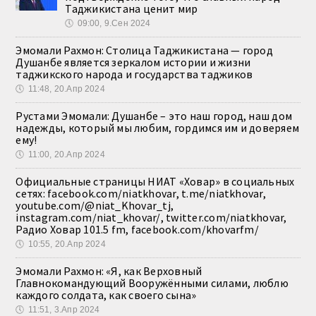
Таджикистана ценит мир
🕔
09:00, 9.Сен 2024
Эмомали Рахмон: Столица Таджикистана — город
Душанбе является зеркалом истории и жизни
таджикского народа и государства таджиков
🕔
11:48, 20.Апр 2024
Рустами Эмомали: Душанбе – это наш город, наш дом
надежды, который мы любим, гордимся им и доверяем
ему!
🕔
11:00, 20.Апр 2024
Официальные страницы НИАТ «Ховар» в социальных
сетях: facebook.com/niatkhovar, t.me/niatkhovar,
youtube.com/@niat_Khovar_tj,
instagram.com/niat_khovar/, twitter.com/niatkhovar,
Радио Ховар 101.5 fm, facebook.com/khovarfm/
🕔
10:55, 20.Апр 2024
Эмомали Рахмон: «Я, как Верховный
Главнокомандующий Вооружёнными силами, люблю
каждого солдата, как своего сына»
🕔
11:51, 3.Апр 2024