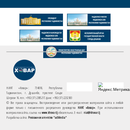
НИАТ «Ховар»: 734018, Республика
Таджикистан, г. Душанбе, проспект Саъди
Шерози 16. тел.: +992 (37) 2385217, факс: +992 (37) 2232383
© Все права защищены. Воспроизведение или распространение материалов сайта в любой
форме только с письменного разрешения руководства
НИАТ «Ховар»
. При использовании
материалов сайта, ссылка на
www.khovar.tj
обязательна. E-mail:
niat@khovar.tj
Разработка сайта:
Рекламное агентство "adMedia"