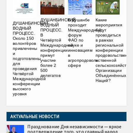
ДУШАНБИНСКИЙ
В Душанбе
Какие
ДУШАНБИНСКИЙ
ВОДНЫЙ
проходит
мероприятия
ВОДНЫЙ
ПРОЦЕСС.
Международный
будут
ПРОЦЕСС.
В
форум
проводиться
Около 150
Четвёртой
ФАО по
в рамках
волонтёров
Международной
науке и
региональной
привлечены
конференции
инновациям
конференции
и
примут
в
продовольственно
подготовлены
участие
агропродовольственной
и
для
более 2
сфере
сельскохозяйстве
проведения
500
Организации
Четвёртой
делегатов
Объединённых
Международной
Наций?
конференции
высокого
уровня
АКТУАЛЬНЫЕ НОВОСТИ
Празднование Дня независимости — яркое
подтверждение того, что славный народ