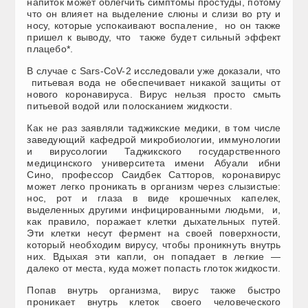
напиток может облегчить симптомы простуды, потому
что он влияет на выделение слюны и слизи во рту и
носу, которые успокаивают воспаление, но он также
пришел к выводу, что также будет сильный эффект
плацебо*.
В случае с Sars-CoV-2 исследовали уже доказали, что
питьевая вода не обеспечивает никакой защиты от
нового коронавируса. Вирус нельзя просто смыть
питьевой водой или полосканием жидкости.
Как не раз заявляли таджикские медики, в том числе
заведующий кафедрой микробиологии, иммунологии
и вирусологии Таджикского государственного
медицинского университета имени Абуали ибни
Сино, профессор Саидбек Сатторов, коронавирус
может легко проникать в организм через слызистые:
нос, рот и глаза в виде крошечных капелек,
выделенных другими инфицированными людьми, и,
как правило, поражает клетки дыхательных путей.
Эти клетки несут фермент на своей поверхности,
который необходим вирусу, чтобы проникнуть внутрь
них. Вдыхая эти капли, он попадает в легкие —
далеко от места, куда может попасть глоток жидкости.
Попав внутрь организма, вирус также быстро
проникает внутрь клеток своего человеческого