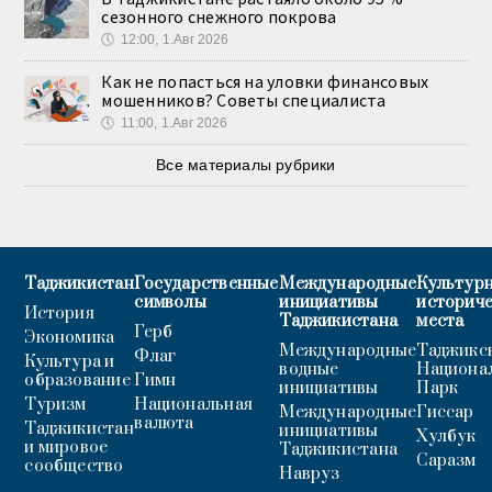
сезонного снежного покрова
🕔
12:00, 1.Авг 2026
Как не попасться на уловки финансовых
мошенников? Советы специалиста
🕔
11:00, 1.Авг 2026
Все материалы рубрики
Таджикистан
Государственные
Международные
Культурн
символы
инициативы
историч
История
Таджикистана
места
Герб
Экономика
Международные
Таджикс
Флаг
Культура и
водные
Национа
образование
Гимн
инициативы
Парк
Туризм
Национальная
Международные
Гиссар
валюта
Таджикистан
инициативы
Хулбук
и мировое
Таджикистана
Саразм
сообщество
Навруз