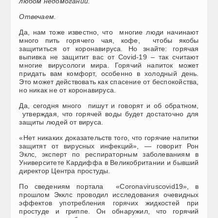
любом недомогании.
Отвечаем.
Да, нам тоже известно, что многие люди начинают
много пить горячего чая, кофе, чтобы якобы
защититься от коронавируса. Но знайте: горячая
выпивка не защитит вас от Covid-19 – так считают
многие вирусологи мира. Горячий напиток может
придать вам комфорт, особенно в холодный день.
Это может действовать как спасение от беспокойства,
но никак не от коронавируса.
Да, сегодня много пишут и говорят и об обратном,
утверждая, что горячей воды будет достаточно для
защиты людей от вируса.
«Нет никаких доказательств того, что горячие напитки
защитят от вирусных инфекций», — говорит Рон
Эклс, эксперт по респираторным заболеваниям в
Университете Кардиффа в Великобритании и бывший
директор Центра простуды.
По сведениям портала «Сoronaviruscovid19», в
прошлом Экклс проводил исследования очевидных
эффектов употребления горячих жидкостей при
простуде и гриппе. Он обнаружил, что горячий