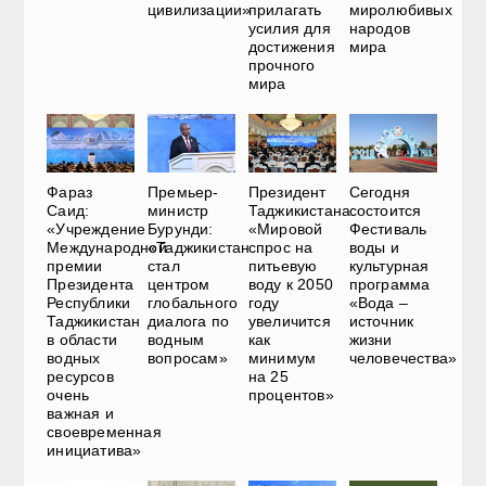
цивилизации»
прилагать
миролюбивых
усилия для
народов
достижения
мира
прочного
мира
Фараз
Премьер-
Президент
Сегодня
Саид:
министр
Таджикистана:
состоится
«Учреждение
Бурунди:
«Мировой
Фестиваль
Международной
«Таджикистан
спрос на
воды и
премии
стал
питьевую
культурная
Президента
центром
воду к 2050
программа
Республики
глобального
году
«Вода –
Таджикистан
диалога по
увеличится
источник
в области
водным
как
жизни
водных
вопросам»
минимум
человечества»
ресурсов
на 25
очень
процентов»
важная и
своевременная
инициатива»