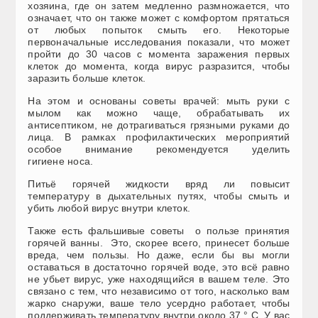
хозяина, где он затем медленно размножается, что
означает, что он также может с комфортом прятаться
от любых попыток смыть его. Некоторые
первоначальные исследования показали, что может
пройти до 30 часов с момента заражения первых
клеток до момента, когда вирус разразится, чтобы
заразить больше клеток.
На этом и основаны советы врачей: мыть руки с
мылом как можно чаще, обрабатывать их
антисептиком, не дотрагиваться грязными руками до
лица. В рамках профилактических мероприятий
особое внимание рекомендуется уделить
гигиене носа.
Питьё горячей жидкости вряд ли повысит
температуру в дыхательных путях, чтобы смыть и
убить любой вирус внутри клеток.
Также есть фальшивые советы о пользе принятия
горячей ванны. Это, скорее всего, принесет больше
вреда, чем пользы. Но даже, если бы вы могли
оставаться в достаточно горячей воде, это всё равно
не убьет вирус, уже находящийся в вашем теле. Это
связано с тем, что независимо от того, насколько вам
жарко снаружи, ваше тело усердно работает, чтобы
поддерживать температуру внутри около 37 ° C. У вас