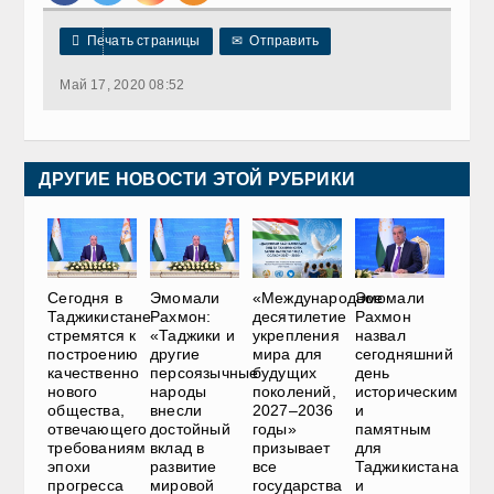

Печать страницы
✉
Отправить
Май 17, 2020 08:52
ДРУГИЕ НОВОСТИ ЭТОЙ РУБРИКИ
Сегодня в
Эмомали
«Международное
Эмомали
Таджикистане
Рахмон:
десятилетие
Рахмон
стремятся к
«Таджики и
укрепления
назвал
построению
другие
мира для
сегодняшний
качественно
персоязычные
будущих
день
нового
народы
поколений,
историческим
общества,
внесли
2027–2036
и
отвечающего
достойный
годы»
памятным
требованиям
вклад в
призывает
для
эпохи
развитие
все
Таджикистана
прогресса
мировой
государства
и