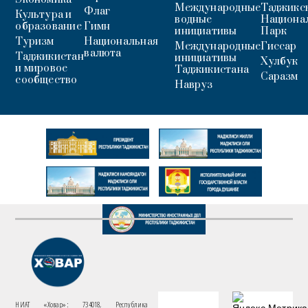
Международные
Таджикс
Флаг
Культура и
водные
Национа
образование
Гимн
инициативы
Парк
Туризм
Национальная
Международные
Гиссар
валюта
Таджикистан
инициативы
Хулбук
и мировое
Таджикистана
Саразм
сообщество
Навруз
НИАТ «Ховар»: 734018, Республика