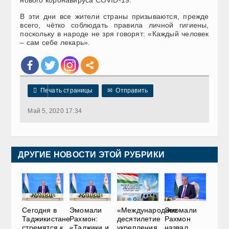
В эти дни все жители страны призываются, прежде
всего, чётко соблюдать правила личной гигиены,
поскольку в народе не зря говорят: «Каждый человек
– сам себе лекарь».

Печать страницы
✉
Отправить
Май 5, 2020 17:34
ДРУГИЕ НОВОСТИ ЭТОЙ РУБРИКИ
Сегодня в
Эмомали
«Международное
Эмомали
Таджикистане
Рахмон:
десятилетие
Рахмон
стремятся к
«Таджики и
укрепления
назвал