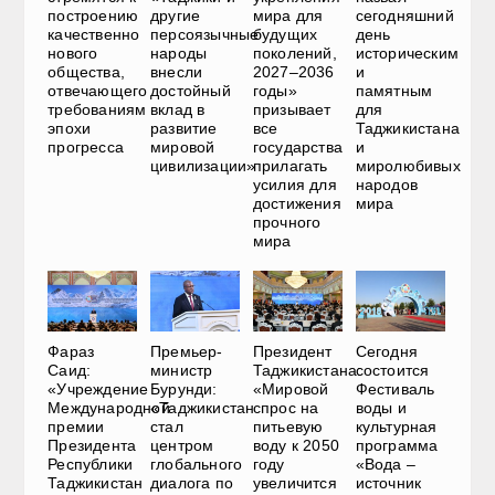
построению
другие
мира для
сегодняшний
качественно
персоязычные
будущих
день
нового
народы
поколений,
историческим
общества,
внесли
2027–2036
и
отвечающего
достойный
годы»
памятным
требованиям
вклад в
призывает
для
эпохи
развитие
все
Таджикистана
прогресса
мировой
государства
и
цивилизации»
прилагать
миролюбивых
усилия для
народов
достижения
мира
прочного
мира
Фараз
Премьер-
Президент
Сегодня
Саид:
министр
Таджикистана:
состоится
«Учреждение
Бурунди:
«Мировой
Фестиваль
Международной
«Таджикистан
спрос на
воды и
премии
стал
питьевую
культурная
Президента
центром
воду к 2050
программа
Республики
глобального
году
«Вода –
Таджикистан
диалога по
увеличится
источник