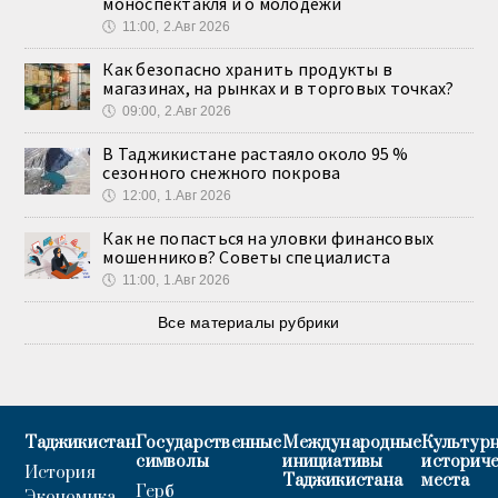
моноспектакля и о молодёжи
🕔
11:00, 2.Авг 2026
Как безопасно хранить продукты в
магазинах, на рынках и в торговых точках?
🕔
09:00, 2.Авг 2026
В Таджикистане растаяло около 95 %
сезонного снежного покрова
🕔
12:00, 1.Авг 2026
Как не попасться на уловки финансовых
мошенников? Советы специалиста
🕔
11:00, 1.Авг 2026
Все материалы рубрики
Таджикистан
Государственные
Международные
Культурн
символы
инициативы
историч
История
Таджикистана
места
Герб
Экономика