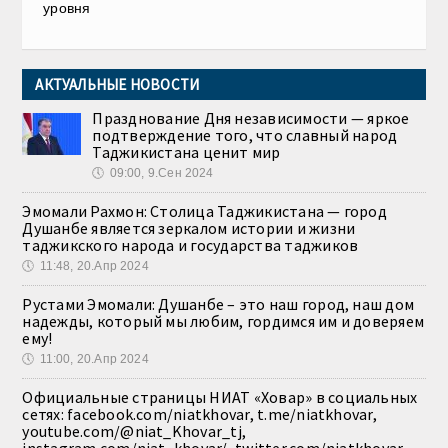
уровня
АКТУАЛЬНЫЕ НОВОСТИ
Празднование Дня независимости — яркое
подтверждение того, что славный народ
Таджикистана ценит мир
🕔
09:00, 9.Сен 2024
Эмомали Рахмон: Столица Таджикистана — город
Душанбе является зеркалом истории и жизни
таджикского народа и государства таджиков
🕔
11:48, 20.Апр 2024
Рустами Эмомали: Душанбе – это наш город, наш дом
надежды, который мы любим, гордимся им и доверяем
ему!
🕔
11:00, 20.Апр 2024
Официальные страницы НИАТ «Ховар» в социальных
сетях: facebook.com/niatkhovar, t.me/niatkhovar,
youtube.com/@niat_Khovar_tj,