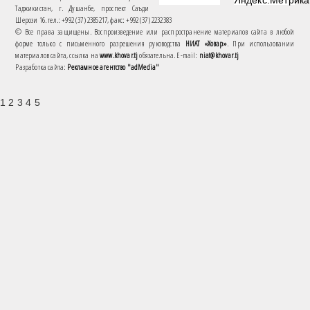
Таджикистан, г. Душанбе, проспект Саъди
Шерози 16. тел.: +992 (37) 2385217, факс: +992 (37) 2232383
© Все права защищены. Воспроизведение или распространение материалов сайта в любой
форме только с письменного разрешения руководства
НИАТ «Ховар»
. При использовании
материалов сайта, ссылка на
www.khovar.tj
обязательна. E-mail:
niat@khovar.tj
Разработка сайта:
Рекламное агентство "adMedia"
1 2 3 4 5