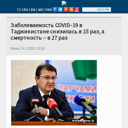
|
|
|
|
TJ
RU
EN
AR
FAR
101.5 FM
Заболеваемость COVID-19 в
Таджикистане снизилась в 15 раз, а
смертность – в 27 раз
Июль 24, 2020 13:55