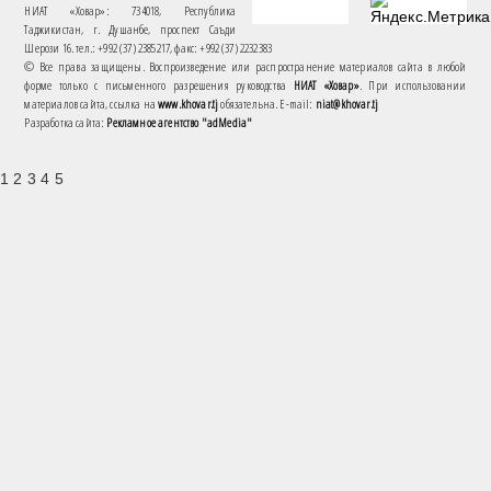
НИАТ «Ховар»: 734018, Республика
Таджикистан, г. Душанбе, проспект Саъди
Шерози 16. тел.: +992 (37) 2385217, факс: +992 (37) 2232383
© Все права защищены. Воспроизведение или распространение материалов сайта в любой
форме только с письменного разрешения руководства
НИАТ «Ховар»
. При использовании
материалов сайта, ссылка на
www.khovar.tj
обязательна. E-mail:
niat@khovar.tj
Разработка сайта:
Рекламное агентство "adMedia"
1 2 3 4 5