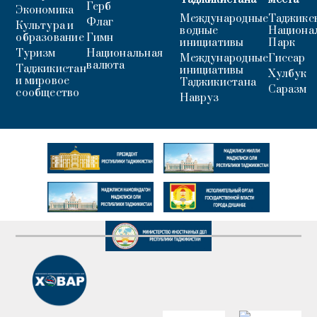
Герб
Экономика
Международные
Таджикс
Флаг
Культура и
водные
Национа
образование
Гимн
инициативы
Парк
Туризм
Национальная
Международные
Гиссар
валюта
Таджикистан
инициативы
Хулбук
и мировое
Таджикистана
Саразм
сообщество
Навруз