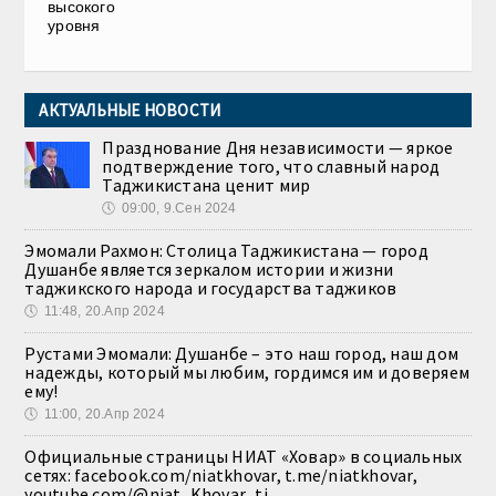
высокого
уровня
АКТУАЛЬНЫЕ НОВОСТИ
Празднование Дня независимости — яркое
подтверждение того, что славный народ
Таджикистана ценит мир
🕔
09:00, 9.Сен 2024
Эмомали Рахмон: Столица Таджикистана — город
Душанбе является зеркалом истории и жизни
таджикского народа и государства таджиков
🕔
11:48, 20.Апр 2024
Рустами Эмомали: Душанбе – это наш город, наш дом
надежды, который мы любим, гордимся им и доверяем
ему!
🕔
11:00, 20.Апр 2024
Официальные страницы НИАТ «Ховар» в социальных
сетях: facebook.com/niatkhovar, t.me/niatkhovar,
youtube.com/@niat_Khovar_tj,