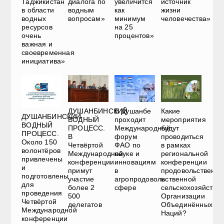
Таджикистан
диалога по
увеличится
источник
в области
водным
как
жизни
водных
вопросам»
минимум
человечества»
ресурсов
на 25
очень
процентов»
важная и
своевременная
инициатива»
ДУШАНБИНСКИЙ
В Душанбе
Какие
ДУШАНБИНСКИЙ
ВОДНЫЙ
проходит
мероприятия
ВОДНЫЙ
ПРОЦЕСС.
Международный
будут
ПРОЦЕСС.
В
форум
проводиться
Около 150
Четвёртой
ФАО по
в рамках
волонтёров
Международной
науке и
региональной
привлечены
конференции
инновациям
конференции
и
примут
в
продовольственно
подготовлены
участие
агропродовольственной
и
для
более 2
сфере
сельскохозяйстве
проведения
500
Организации
Четвёртой
делегатов
Объединённых
Международной
Наций?
конференции