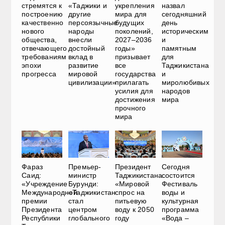
стремятся к
«Таджики и
укрепления
назвал
построению
другие
мира для
сегодняшний
качественно
персоязычные
будущих
день
нового
народы
поколений,
историческим
общества,
внесли
2027–2036
и
отвечающего
достойный
годы»
памятным
требованиям
вклад в
призывает
для
эпохи
развитие
все
Таджикистана
прогресса
мировой
государства
и
цивилизации»
прилагать
миролюбивых
усилия для
народов
достижения
мира
прочного
мира
Фараз
Премьер-
Президент
Сегодня
Саид:
министр
Таджикистана:
состоится
«Учреждение
Бурунди:
«Мировой
Фестиваль
Международной
«Таджикистан
спрос на
воды и
премии
стал
питьевую
культурная
Президента
центром
воду к 2050
программа
Республики
глобального
году
«Вода –