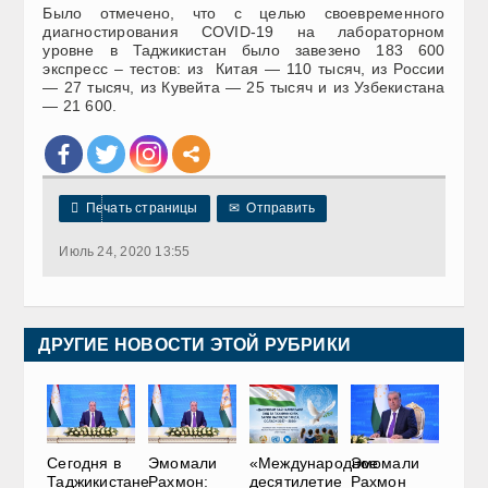
Было отмечено, что с целью своевременного
диагностирования COVID-19 на лабораторном
уровне в Таджикистан было завезено 183 600
экспресс – тестов: из Китая — 110 тысяч, из России
— 27 тысяч, из Кувейта — 25 тысяч и из Узбекистана
— 21 600.

Печать страницы
✉
Отправить
Июль 24, 2020 13:55
ДРУГИЕ НОВОСТИ ЭТОЙ РУБРИКИ
Сегодня в
Эмомали
«Международное
Эмомали
Таджикистане
Рахмон:
десятилетие
Рахмон