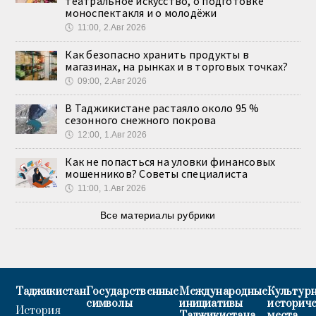
театральное искусство, о подготовке
моноспектакля и о молодёжи
🕔
11:00, 2.Авг 2026
Как безопасно хранить продукты в
магазинах, на рынках и в торговых точках?
🕔
09:00, 2.Авг 2026
В Таджикистане растаяло около 95 %
сезонного снежного покрова
🕔
12:00, 1.Авг 2026
Как не попасться на уловки финансовых
мошенников? Советы специалиста
🕔
11:00, 1.Авг 2026
Все материалы рубрики
Таджикистан
Государственные
Международные
Культурн
символы
инициативы
историч
История
Таджикистана
места