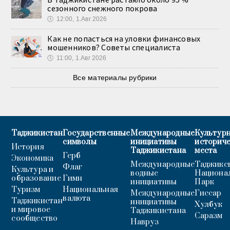
сезонного снежного покрова
🕔
12:00, 1.Авг 2026
Как не попасться на уловки финансовых
мошенников? Советы специалиста
🕔
11:00, 1.Авг 2026
Все материалы рубрики
Таджикистан
Государственные
Международные
Культурн
символы
инициативы
историч
История
Таджикистана
места
Герб
Экономика
Международные
Таджикс
Флаг
Культура и
водные
Национа
образование
Гимн
инициативы
Парк
Туризм
Национальная
Международные
Гиссар
валюта
Таджикистан
инициативы
Хулбук
и мировое
Таджикистана
Саразм
сообщество
Навруз