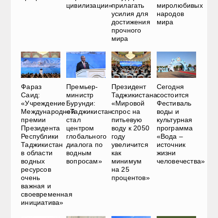
цивилизации»
прилагать
миролюбивых
усилия для
народов
достижения
мира
прочного
мира
Фараз
Премьер-
Президент
Сегодня
Саид:
министр
Таджикистана:
состоится
«Учреждение
Бурунди:
«Мировой
Фестиваль
Международной
«Таджикистан
спрос на
воды и
премии
стал
питьевую
культурная
Президента
центром
воду к 2050
программа
Республики
глобального
году
«Вода –
Таджикистан
диалога по
увеличится
источник
в области
водным
как
жизни
водных
вопросам»
минимум
человечества»
ресурсов
на 25
очень
процентов»
важная и
своевременная
инициатива»