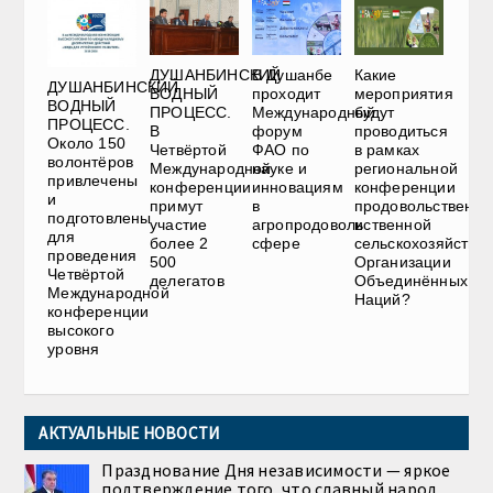
ДУШАНБИНСКИЙ
В Душанбе
Какие
ДУШАНБИНСКИЙ
ВОДНЫЙ
проходит
мероприятия
ВОДНЫЙ
ПРОЦЕСС.
Международный
будут
ПРОЦЕСС.
В
форум
проводиться
Около 150
Четвёртой
ФАО по
в рамках
волонтёров
Международной
науке и
региональной
привлечены
конференции
инновациям
конференции
и
примут
в
продовольственно
подготовлены
участие
агропродовольственной
и
для
более 2
сфере
сельскохозяйстве
проведения
500
Организации
Четвёртой
делегатов
Объединённых
Международной
Наций?
конференции
высокого
уровня
АКТУАЛЬНЫЕ НОВОСТИ
Празднование Дня независимости — яркое
подтверждение того, что славный народ