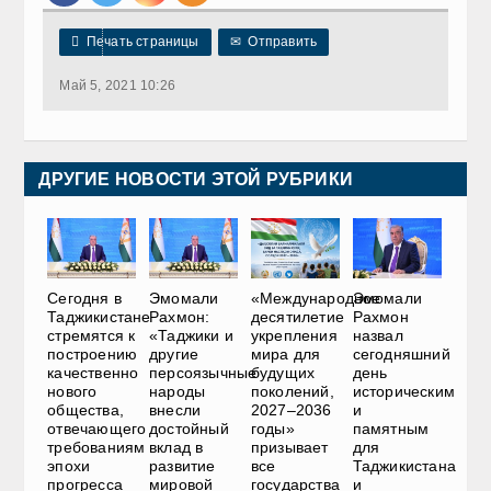

Печать страницы
✉
Отправить
Май 5, 2021 10:26
ДРУГИЕ НОВОСТИ ЭТОЙ РУБРИКИ
Сегодня в
Эмомали
«Международное
Эмомали
Таджикистане
Рахмон:
десятилетие
Рахмон
стремятся к
«Таджики и
укрепления
назвал
построению
другие
мира для
сегодняшний
качественно
персоязычные
будущих
день
нового
народы
поколений,
историческим
общества,
внесли
2027–2036
и
отвечающего
достойный
годы»
памятным
требованиям
вклад в
призывает
для
эпохи
развитие
все
Таджикистана
прогресса
мировой
государства
и