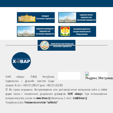
НИАТ «Ховар»: 734018, Республика
Таджикистан, г. Душанбе, проспект Саъди
Шерози 16. тел.: +992 (37) 2385217, факс: +992 (37) 2232383
© Все права защищены. Воспроизведение или распространение материалов сайта в любой
форме только с письменного разрешения руководства
НИАТ «Ховар»
. При использовании
материалов сайта, ссылка на
www.khovar.tj
обязательна. E-mail:
niat@khovar.tj
Разработка сайта:
Рекламное агентство "adMedia"