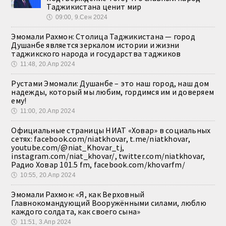
Таджикистана ценит мир
🕔
09:00, 9.Сен 2024
Эмомали Рахмон: Столица Таджикистана — город
Душанбе является зеркалом истории и жизни
таджикского народа и государства таджиков
🕔
11:48, 20.Апр 2024
Рустами Эмомали: Душанбе – это наш город, наш дом
надежды, который мы любим, гордимся им и доверяем
ему!
🕔
11:00, 20.Апр 2024
Официальные страницы НИАТ «Ховар» в социальных
сетях: facebook.com/niatkhovar, t.me/niatkhovar,
youtube.com/@niat_Khovar_tj,
instagram.com/niat_khovar/, twitter.com/niatkhovar,
Радио Ховар 101.5 fm, facebook.com/khovarfm/
🕔
10:55, 20.Апр 2024
Эмомали Рахмон: «Я, как Верховный
Главнокомандующий Вооружёнными силами, люблю
каждого солдата, как своего сына»
🕔
11:51, 3.Апр 2024