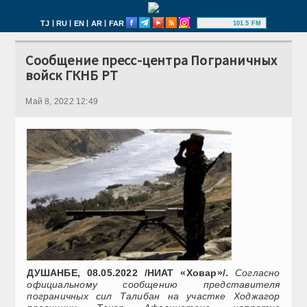
|
|
|
|
TJ
RU
EN
AR
FAR
101.5 FM
Сообщение пресс-центра Пограничных
войск ГКНБ РТ
Май 8, 2022 12:49
ДУШАНБЕ, 08.05.2022 /НИАТ «Ховар»/.
Согласно
официальному сообщению представителя
пограничных сил Талибан на участке Ходжагор