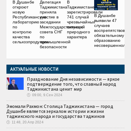
В Душанбе
Делегация
В
откроют
Таджикистана
Таджикистане
новую
приняла
зарегистрировали
В Душанбе
Республиканскую
участие в
741 случай
выявили 47
лабораторию
заседании
чрезвычайных
случаев
по
Межгосударственного
ситуаций
воспрепятствован
контролю
совета СНГ
природного
обязательному
качества
по
характера
образованию
сельхозпродукции
промышленной
несовершеннолет
безопасности
АКТУАЛЬНЫЕ НОВОСТИ
Празднование Дня независимости — яркое
подтверждение того, что славный народ
Таджикистана ценит мир
🕔
09:00, 9.Сен 2024
Эмомали Рахмон: Столица Таджикистана — город
Душанбе является зеркалом истории и жизни
таджикского народа и государства таджиков
🕔
11:48, 20.Апр 2024