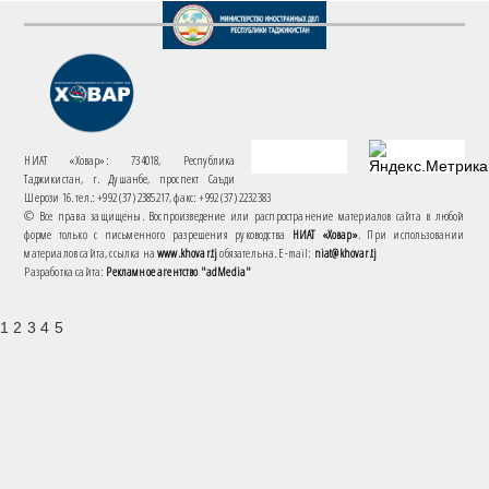
НИАТ «Ховар»: 734018, Республика
Таджикистан, г. Душанбе, проспект Саъди
Шерози 16. тел.: +992 (37) 2385217, факс: +992 (37) 2232383
© Все права защищены. Воспроизведение или распространение материалов сайта в любой
форме только с письменного разрешения руководства
НИАТ «Ховар»
. При использовании
материалов сайта, ссылка на
www.khovar.tj
обязательна. E-mail:
niat@khovar.tj
Разработка сайта:
Рекламное агентство "adMedia"
1 2 3 4 5