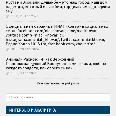
Рустами Эмомали: Душанбе – это наш город, наш дом
надежды, который мы любим, гордимся им и доверяем
ему!
🕔
11:00, 20.Апр 2024
Официальные страницы НИАТ «Ховар» в социальных
сетях: facebook.com/niatkhovar, t.me/niatkhovar,
youtube.com/@niat_Khovar_tj,
instagram.com/niat_khovar/, twitter.com/niatkhovar,
Радио Ховар 101.5 fm, facebook.com/khovarfm/
🕔
10:55, 20.Апр 2024
Эмомали Рахмон: «Я, как Верховный
Главнокомандующий Вооружёнными силами, люблю
каждого солдата, как своего сына»
🕔
11:51, 3.Апр 2024
Все материалы рубрики
ИНТЕРВЬЮ И АНАЛИТИКА