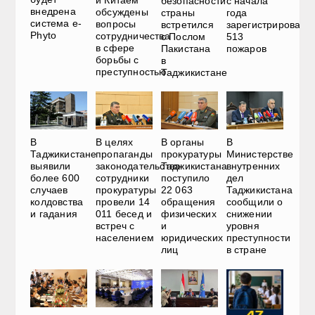
и Китаем
безопасности
с начала
внедрена
обсуждены
страны
года
система e-
вопросы
встретился
зарегистрировано
Phyto
сотрудничества
с Послом
513
в сфере
Пакистана
пожаров
борьбы с
в
преступностью
Таджикистане
В
В
В целях
В органы
Министерстве
Таджикистане
пропаганды
прокуратуры
внутренних
выявили
законодательства
Таджикистана
дел
более 600
сотрудники
поступило
Таджикистана
случаев
прокуратуры
22 063
сообщили о
колдовства
провели 14
обращения
снижении
и гадания
011 бесед и
физических
уровня
встреч с
и
преступности
населением
юридических
в стране
лиц