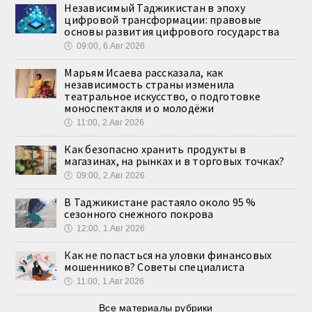
Независимый Таджикистан в эпоху
цифровой трансформации: правовые
основы развития цифрового государства
🕔
09:00, 6.Авг 2026
Марьям Исаева рассказала, как
независимость страны изменила
театральное искусство, о подготовке
моноспектакля и о молодёжи
🕔
11:00, 2.Авг 2026
Как безопасно хранить продукты в
магазинах, на рынках и в торговых точках?
🕔
09:00, 2.Авг 2026
В Таджикистане растаяло около 95 %
сезонного снежного покрова
🕔
12:00, 1.Авг 2026
Как не попасться на уловки финансовых
мошенников? Советы специалиста
🕔
11:00, 1.Авг 2026
Все материалы рубрики