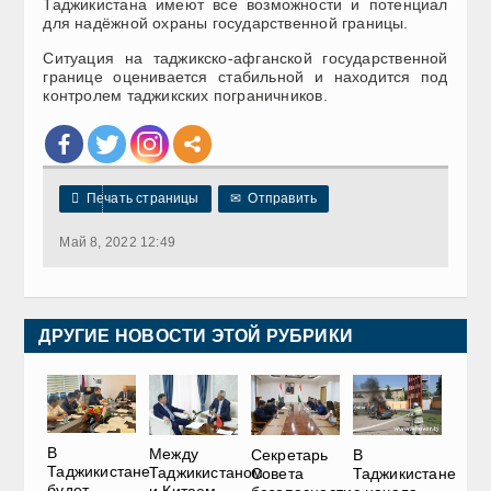
Таджикистана имеют все возможности и потенциал
для надёжной охраны государственной границы.
Ситуация на таджикско-афганской государственной
границе оценивается стабильной и находится под
контролем таджикских пограничников.

Печать страницы
✉
Отправить
Май 8, 2022 12:49
ДРУГИЕ НОВОСТИ ЭТОЙ РУБРИКИ
В
Между
Секретарь
В
Таджикистане
Таджикистаном
Совета
Таджикистане
будет