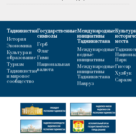
Таджикистан
Государственные
Международные
Культурн
символы
инициативы
историч
История
Таджикистана
места
Герб
Экономика
Международные
Таджикс
Флаг
Культура и
водные
Национа
образование
Гимн
инициативы
Парк
Туризм
Национальная
Международные
Гиссар
валюта
Таджикистан
инициативы
Хулбук
и мировое
Таджикистана
Саразм
сообщество
Навруз