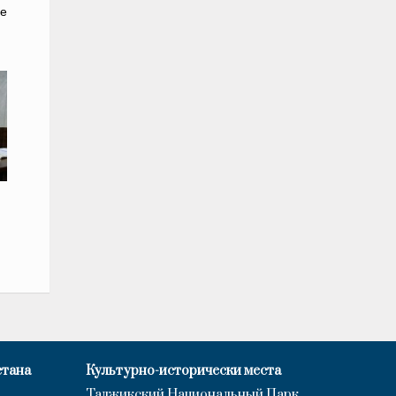
е
стана
Культурно-исторически места
Таджикский Национальный Парк