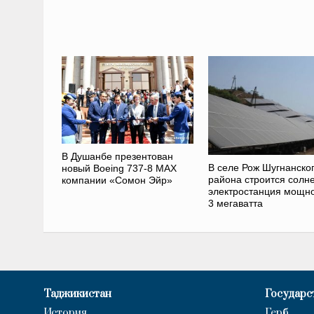
В Душанбе презентован
В селе Рож Шугнанско
новый Boeing 737-8 MAX
района строится солн
компании «Сомон Эйр»
электростанция мощн
3 мегаватта
Таджикистан
Государс
История
Герб