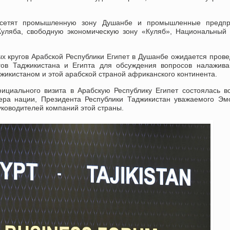
посетят промышленную зону Душанбе и промышленные предпр
Куляба, свободную экономическую зону «Куляб», Национальный
х кругов Арабской Республики Египет в Душанбе ожидается пров
гов Таджикистана и Египта для обсуждения вопросов налажива
жикистаном и этой арабской страной африканского континента.
ициального визита в Арабскую Республику Египет состоялась в
ера нации, Президента Республики Таджикистан уважаемого Эм
уководителей компаний этой страны.