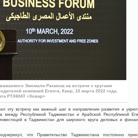
важаемого Эмомали Рахмона на встрече с кругами
дителей компаний Египта, Каир, 10 марта 2022 года.
нта РТ/НИАТ «Ховар»
л эту встречу как важный шаг в направлении развития и укре
тва между Республикой Таджикистан и Арабской Республикой Ег
инвестиций в Таджикистан для широкого круга деловых и фина
дчеркнул, что Правительство Таджикистана постоянно прин