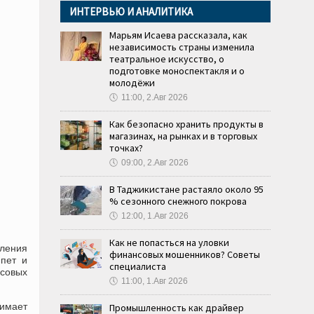
ИНТЕРВЬЮ И АНАЛИТИКА
Марьям Исаева рассказала, как
независимость страны изменила
театральное искусство, о
подготовке моноспектакля и о
молодёжи
🕔
11:00, 2.Авг 2026
Как безопасно хранить продукты в
магазинах, на рынках и в торговых
точках?
🕔
09:00, 2.Авг 2026
В Таджикистане растаяло около 95
% сезонного снежного покрова
🕔
12:00, 1.Авг 2026
Как не попасться на уловки
пления
финансовых мошенников? Советы
ипет и
специалиста
нсовых
🕔
11:00, 1.Авг 2026
имает
Промышленность как драйвер