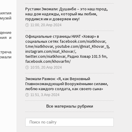
Рустами Эмомали: Душанбе – это наш город,
иятия
наш дом надежды, который мы любим,
 музей
гордимся им и доверяем ему!
🕔
11:00, 20.Апр 2024
едение
Официальные страницы НИАТ «Ховар» в
ния и
социальных сетях: facebook.com/niatkhovar,
t.me/niatkhovar, youtube.com/@niat_Khovar_tj,
instagram.com/niat_khovar/,
стреча
twitter.com/niatkhovar, Радио Ховар 101.5 fm,
омали
facebook.com/khovarfm/
🕔
10:55, 20.Апр 2024
Эмомали Рахмон: «Я, как Верховный
Главнокомандующий Вооружёнными силами,
люблю каждого солдата, как своего сына»
🕔
11:51, 3.Апр 2024
Все материалы рубрики