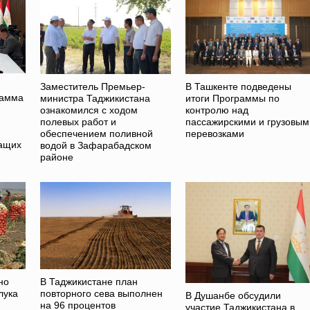
Заместитель Премьер-
В Ташкенте подведены
рамма
министра Таджикистана
итоги Программы по
ознакомился с ходом
контролю над
полевых работ и
пассажирскими и грузовым
обеспечением поливной
перевозками
жащих
водой в Зафарабадском
районе
но
В Таджикистане план
лука
повторного сева выполнен
В Душанбе обсудили
на 96 процентов
участие Таджикистана в