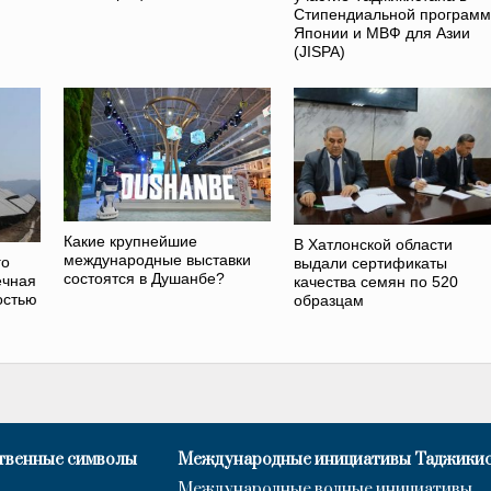
Стипендиальной программ
Японии и МВФ для Азии
(JISPA)
Какие крупнейшие
В Хатлонской области
международные выставки
го
выдали сертификаты
состоятся в Душанбе?
ечная
качества семян по 520
остью
образцам
твенные символы
Международные инициативы Таджики
Международные водные инициативы