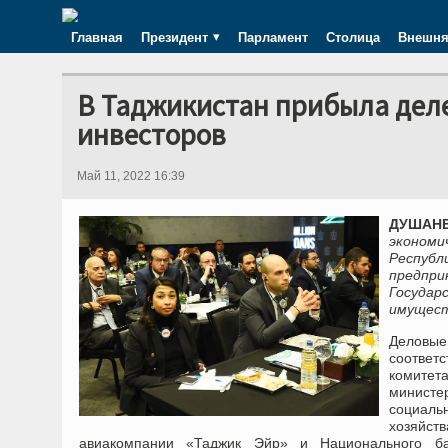
Главная
Президент
Парламент
Столица
Внешня
В Таджикистан прибыла дел
инвесторов
Май 11, 2022 16:39
ДУШАНБЕ
экономи
Респуб
предпр
Государ
имущест
Деловые
соответ
комите
министе
социаль
хозяйств
авиакомпании «Таджик Эйр» и Национального ба