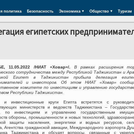
я политика
Безопасность
Экономика
Общество
Туризм
егация египетских предпринимател
, 11.05.2022 /НИАТ «Ховар»/.
В рамках расширения тор
ческого сотрудничества между Республикой Таджикистан и Ара
ликой Египет в Таджикистан прибыла делегация египе
инимателей и инвесторов. Об этом НИАТ «Ховар» сообщ
ственном комитете по инвестициям и управлению государств
вом Республики Таджикистан.
 и инвестиционные круги Египта встретятся с руководит
ствующих министерств и ведомств Таджикистана – Государстве
та по инвестициям и управлению государственным имущес
рств обороны, промышленности и новых технологий, здравоохран
ной защиты населения, энергетики и водных ресурсов, сель
а, Агентства гражданской авиации, Международного аэропорта Ду
нка Таджикистана и обсудят вопросы, связанные с укрепл