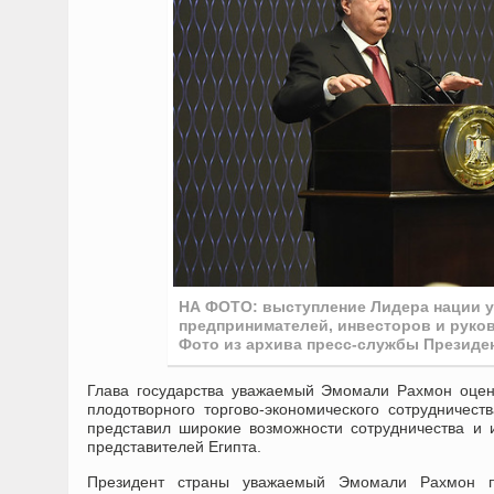
НА ФОТО: выступление Лидера нации у
предпринимателей, инвесторов и руково
Фото из архива пресс-службы Президе
Глава государства уважаемый Эмомали Рахмон оцени
плодотворного торгово-экономического сотрудничес
представил широкие возможности сотрудничества и 
представителей Египта.
Президент страны уважаемый Эмомали Рахмон по