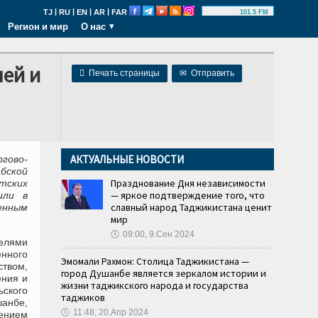
|
|
|
|
TJ
RU
EN
AR
FAR
101.5 FM
Регион и мир
О нас
ей и

Печать страницы
✉
Отправить
АКТУАЛЬНЫЕ НОВОСТИ
гово-
бской
Празднование Дня независимости
тских
— яркое подтверждение того, что
или в
славный народ Таджикистана ценит
енным
мир
🕔
09:00, 9.Сен 2024
елями
нного
Эмомали Рахмон: Столица Таджикистана —
твом,
город Душанбе является зеркалом истории и
ения и
жизни таджикского народа и государства
ского
таджиков
шанбе,
🕔
11:48, 20.Апр 2024
ением