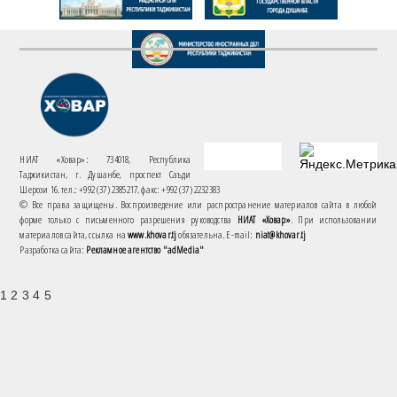
НИАТ «Ховар»: 734018, Республика
Таджикистан, г. Душанбе, проспект Саъди
Шерози 16. тел.: +992 (37) 2385217, факс: +992 (37) 2232383
© Все права защищены. Воспроизведение или распространение материалов сайта в любой
форме только с письменного разрешения руководства
НИАТ «Ховар»
. При использовании
материалов сайта, ссылка на
www.khovar.tj
обязательна. E-mail:
niat@khovar.tj
Разработка сайта:
Рекламное агентство "adMedia"
1 2 3 4 5