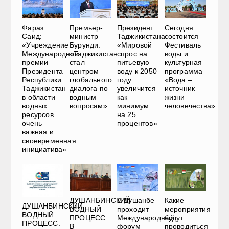
Фараз
Премьер-
Президент
Сегодня
Саид:
министр
Таджикистана:
состоится
«Учреждение
Бурунди:
«Мировой
Фестиваль
Международной
«Таджикистан
спрос на
воды и
премии
стал
питьевую
культурная
Президента
центром
воду к 2050
программа
Республики
глобального
году
«Вода –
Таджикистан
диалога по
увеличится
источник
в области
водным
как
жизни
водных
вопросам»
минимум
человечества»
ресурсов
на 25
очень
процентов»
важная и
своевременная
инициатива»
ДУШАНБИНСКИЙ
В Душанбе
Какие
ДУШАНБИНСКИЙ
ВОДНЫЙ
проходит
мероприятия
ВОДНЫЙ
ПРОЦЕСС.
Международный
будут
ПРОЦЕСС.
В
форум
проводиться