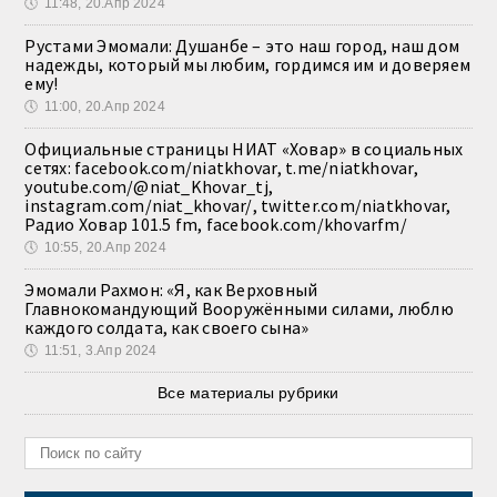
🕔
11:48, 20.Апр 2024
Рустами Эмомали: Душанбе – это наш город, наш дом
надежды, который мы любим, гордимся им и доверяем
ему!
🕔
11:00, 20.Апр 2024
Официальные страницы НИАТ «Ховар» в социальных
сетях: facebook.com/niatkhovar, t.me/niatkhovar,
youtube.com/@niat_Khovar_tj,
instagram.com/niat_khovar/, twitter.com/niatkhovar,
Радио Ховар 101.5 fm, facebook.com/khovarfm/
🕔
10:55, 20.Апр 2024
Эмомали Рахмон: «Я, как Верховный
Главнокомандующий Вооружёнными силами, люблю
каждого солдата, как своего сына»
🕔
11:51, 3.Апр 2024
Все материалы рубрики