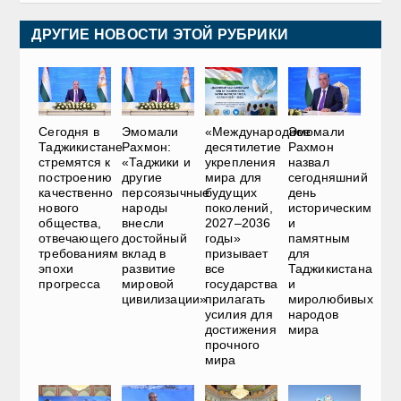
ДРУГИЕ НОВОСТИ ЭТОЙ РУБРИКИ
Сегодня в
Эмомали
«Международное
Эмомали
Таджикистане
Рахмон:
десятилетие
Рахмон
стремятся к
«Таджики и
укрепления
назвал
построению
другие
мира для
сегодняшний
качественно
персоязычные
будущих
день
нового
народы
поколений,
историческим
общества,
внесли
2027–2036
и
отвечающего
достойный
годы»
памятным
требованиям
вклад в
призывает
для
эпохи
развитие
все
Таджикистана
прогресса
мировой
государства
и
цивилизации»
прилагать
миролюбивых
усилия для
народов
достижения
мира
прочного
мира