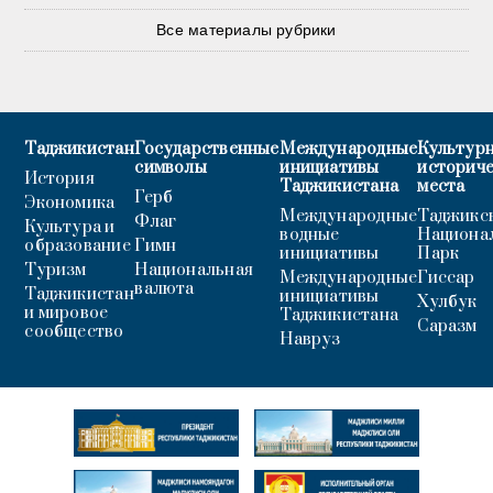
Все материалы рубрики
Таджикистан
Государственные
Международные
Культурн
символы
инициативы
историч
История
Таджикистана
места
Герб
Экономика
Международные
Таджикс
Флаг
Культура и
водные
Национа
образование
Гимн
инициативы
Парк
Туризм
Национальная
Международные
Гиссар
валюта
Таджикистан
инициативы
Хулбук
и мировое
Таджикистана
Саразм
сообщество
Навруз