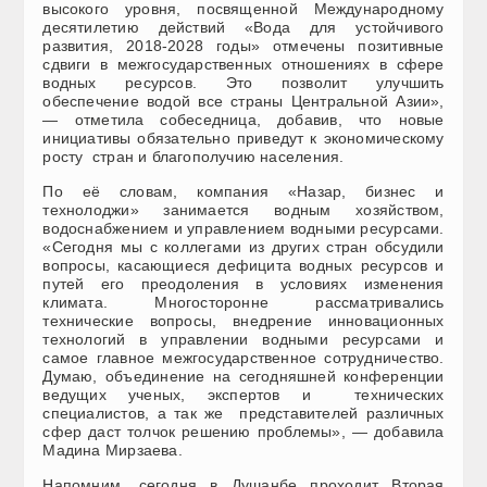
высокого уровня, посвященной Международному
десятилетию действий «Вода для устойчивого
развития, 2018-2028 годы» отмечены позитивные
сдвиги в межгосударственных отношениях в сфере
водных ресурсов. Это позволит улучшить
обеспечение водой все страны Центральной Азии»,
— отметила собеседница, добавив, что новые
инициативы обязательно приведут к экономическому
росту стран и благополучию населения.
По её словам, компания «Назар, бизнес и
технолоджи» занимается водным хозяйством,
водоснабжением и управлением водными ресурсами.
«Сегодня мы с коллегами из других стран обсудили
вопросы, касающиеся дефицита водных ресурсов и
путей его преодоления в условиях изменения
климата. Многосторонне рассматривались
технические вопросы, внедрение инновационных
технологий в управлении водными ресурсами и
самое главное межгосударственное сотрудничество.
Думаю, объединение на сегодняшней конференции
ведущих ученых, экспертов и технических
специалистов, а так же представителей различных
сфер даст толчок решению проблемы», — добавила
Мадина Мирзаева.
Напомним, сегодня в Душанбе проходит Вторая