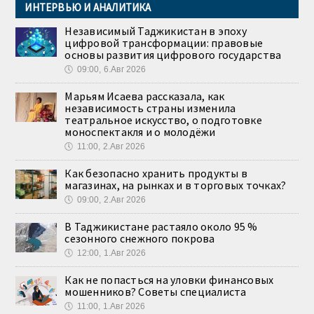
ИНТЕРВЬЮ И АНАЛИТИКА
Независимый Таджикистан в эпоху
цифровой трансформации: правовые
основы развития цифрового государства
🕔
09:00, 6.Авг 2026
Марьям Исаева рассказала, как
независимость страны изменила
театральное искусство, о подготовке
моноспектакля и о молодёжи
🕔
11:00, 2.Авг 2026
Как безопасно хранить продукты в
магазинах, на рынках и в торговых точках?
🕔
09:00, 2.Авг 2026
В Таджикистане растаяло около 95 %
сезонного снежного покрова
🕔
12:00, 1.Авг 2026
Как не попасться на уловки финансовых
мошенников? Советы специалиста
🕔
11:00, 1.Авг 2026