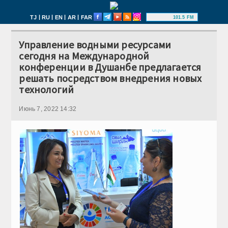
|
|
|
|
TJ
RU
EN
AR
FAR
101.5 FM
Управление водными ресурсами
сегодня на Международной
конференции в Душанбе предлагается
решать посредством внедрения новых
технологий
Июнь 7, 2022 14:32