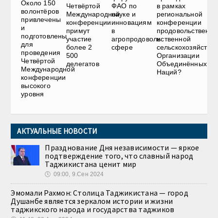
Около 150
Четвёртой
ФАО по
в рамках
волонтёров
Международной
науке и
региональной
привлечены
конференции
инновациям
конференции
и
примут
в
продовольственно
подготовлены
участие
агропродовольственной
и
для
более 2
сфере
сельскохозяйстве
проведения
500
Организации
Четвёртой
делегатов
Объединённых
Международной
Наций?
конференции
высокого
уровня
АКТУАЛЬНЫЕ НОВОСТИ
Празднование Дня независимости — яркое
подтверждение того, что славный народ
Таджикистана ценит мир
🕔
09:00, 9.Сен 2024
Эмомали Рахмон: Столица Таджикистана — город
Душанбе является зеркалом истории и жизни
таджикского народа и государства таджиков