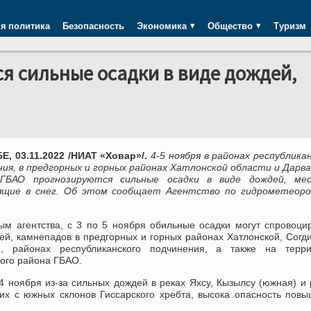
я политика
Безопасность
Экономика
Общество
Туризм
я сильные осадки в виде дождей,
, 03.11.2022 /НИАТ «Ховар»/.
4-5 ноября в районах республика
ния, в предгорных и горных районах Хатлонской области и Дарв
 ГБАО прогнозируются сильные осадки в виде дождей, ме
ящие в снег. Об этом сообщает Агентство по гидрометеоро
.
ым агентства, с 3 по 5 ноября обильные осадки могут спровоци
ей, камнепадов в предгорных и горных районах Хатлонской, Согд
й, районах республиканского подчинения, а также на терри
ого района ГБАО.
4 ноября из-за сильных дождей в реках Яхсу, Кызылсу (южная) и 
их с южных склонов Гиссарского хребта, высока опасность пов