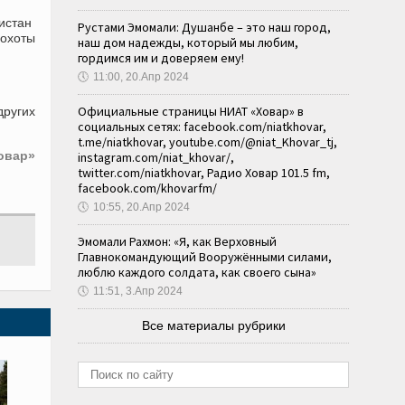
истан
Рустами Эмомали: Душанбе – это наш город,
 охоты
наш дом надежды, который мы любим,
гордимся им и доверяем ему!
🕔
11:00, 20.Апр 2024
Официальные страницы НИАТ «Ховар» в
других
социальных сетях: facebook.com/niatkhovar,
t.me/niatkhovar, youtube.com/@niat_Khovar_tj,
овар»
instagram.com/niat_khovar/,
twitter.com/niatkhovar, Радио Ховар 101.5 fm,
facebook.com/khovarfm/
🕔
10:55, 20.Апр 2024
Эмомали Рахмон: «Я, как Верховный
Главнокомандующий Вооружёнными силами,
люблю каждого солдата, как своего сына»
🕔
11:51, 3.Апр 2024
Все материалы рубрики