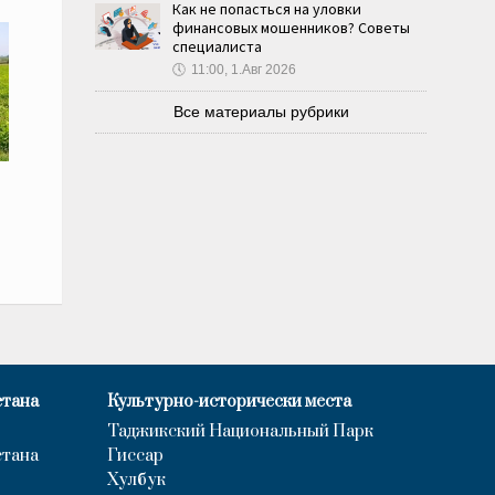
Как не попасться на уловки
финансовых мошенников? Советы
специалиста
🕔
11:00, 1.Авг 2026
Все материалы рубрики
стана
Культурно-исторически места
Таджикский Национальный Парк
стана
Гиссар
Хулбук