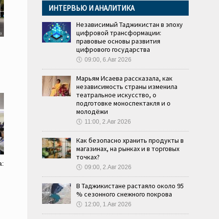
ИНТЕРВЬЮ И АНАЛИТИКА
Независимый Таджикистан в эпоху
цифровой трансформации:
правовые основы развития
цифрового государства
🕔
09:00, 6.Авг 2026
Марьям Исаева рассказала, как
независимость страны изменила
театральное искусство, о
подготовке моноспектакля и о
молодёжи
🕔
11:00, 2.Авг 2026
Как безопасно хранить продукты в
магазинах, на рынках и в торговых
точках?
а:
🕔
09:00, 2.Авг 2026
В Таджикистане растаяло около 95
% сезонного снежного покрова
🕔
12:00, 1.Авг 2026