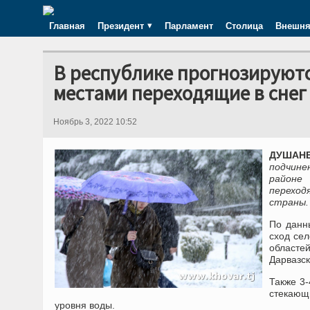
Главная
Президент
Парламент
Столица
Внешня
В республике прогнозируютс
местами переходящие в снег
Ноябрь 3, 2022 10:52
ДУШАНБЕ
подчине
районе
переход
страны
По данн
сход сел
областе
Дарвазск
Также 3-
стекающ
уровня воды.