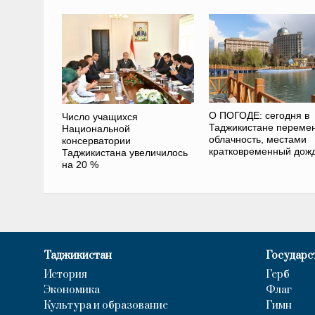
О ПОГОДЕ: сегодня в
Число учащихся
Таджикистане переме
Национальной
облачность, местами
консерватории
кратковременный дож
Таджикистана увеличилось
на 20 %
Таджикистан
Государс
История
Герб
Экономика
Флаг
Культура и образование
Гимн