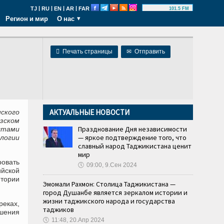
|
|
|
|
TJ
RU
EN
AR
FAR
101.5 FM
Регион и мир
О нас

Печать страницы
✉
Отправить
АКТУАЛЬНЫЕ НОВОСТИ
нского
азском
Празднование Дня независимости
стами
— яркое подтверждение того, что
логии
славный народ Таджикистана ценит
мир
ровать
🕔
09:00, 9.Сен 2024
ийской
тории
Эмомали Рахмон: Столица Таджикистана —
город Душанбе является зеркалом истории и
жизни таджикского народа и государства
реках,
таджиков
ышения
🕔
11:48, 20.Апр 2024