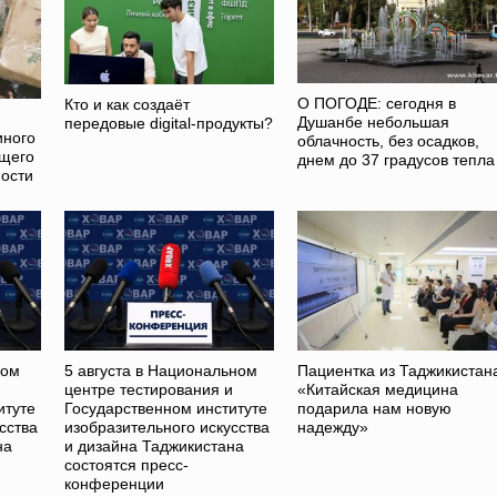
О ПОГОДЕ: сегодня в
Кто и как создаёт
Душанбе небольшая
передовые digital-продукты?
иного
облачность, без осадков,
ющего
днем до 37 градусов тепла
ости
ном
5 августа в Национальном
Пациентка из Таджикистан
и
центре тестирования и
«Китайская медицина
итуте
Государственном институте
подарила нам новую
сства
изобразительного искусства
надежду»
на
и дизайна Таджикистана
состоятся пресс-
конференции