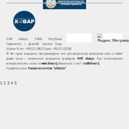
НИАТ «Ховар»: 734018, Республика
Таджикистан, г. Душанбе, проспект Саъди
Шерози 16. тел.: +992 (37) 2385217, факс: +992 (37) 2232383
© Все права защищены. Воспроизведение или распространение материалов сайта в любой
форме только с письменного разрешения руководства
НИАТ «Ховар»
. При использовании
материалов сайта, ссылка на
www.khovar.tj
обязательна. E-mail:
niat@khovar.tj
Разработка сайта:
Рекламное агентство "adMedia"
1 2 3 4 5