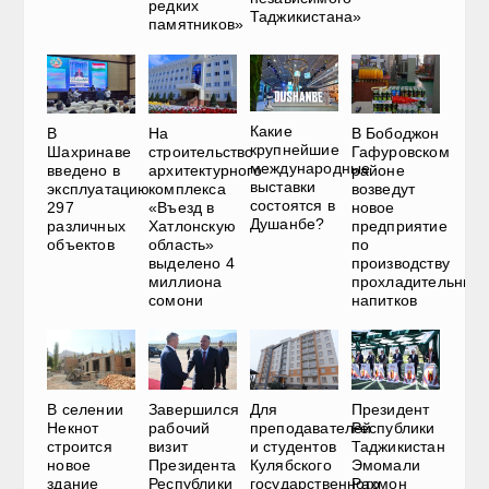
редких
Таджикистана»
памятников»
Какие
В
На
В Бободжон
крупнейшие
Шахринаве
строительство
Гафуровском
международные
введено в
архитектурного
районе
выставки
эксплуатацию
комплекса
возведут
состоятся в
297
«Въезд в
новое
Душанбе?
различных
Хатлонскую
предприятие
объектов
область»
по
выделено 4
производству
миллиона
прохладительных
сомони
напитков
В селении
Завершился
Для
Президент
Некнот
рабочий
преподавателей
Республики
строится
визит
и студентов
Таджикистан
новое
Президента
Кулябского
Эмомали
здание
Республики
государственного
Рахмон