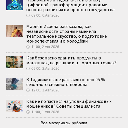
цифровой трансформации: правовые
основы развития цифрового государства
🕔
09:00, 6.Авг 2026
Марьям Исаева рассказала, как
независимость страны изменила
театральное искусство, о подготовке
моноспектакля и о молодёжи
🕔
11:00, 2.Авг 2026
Как безопасно хранить продукты в
магазинах, на рынках и в торговых точках?
🕔
09:00, 2.Авг 2026
В Таджикистане растаяло около 95 %
сезонного снежного покрова
🕔
12:00, 1.Авг 2026
Как не попасться на уловки финансовых
мошенников? Советы специалиста
🕔
11:00, 1.Авг 2026
Все материалы рубрики