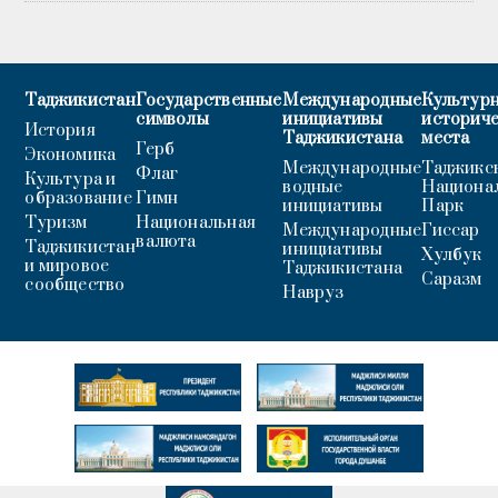
Таджикистан
Государственные
Международные
Культурн
символы
инициативы
историч
История
Таджикистана
места
Герб
Экономика
Международные
Таджикс
Флаг
Культура и
водные
Национа
образование
Гимн
инициативы
Парк
Туризм
Национальная
Международные
Гиссар
валюта
Таджикистан
инициативы
Хулбук
и мировое
Таджикистана
Саразм
сообщество
Навруз