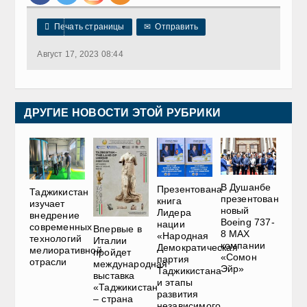

Печать страницы
✉
Отправить
Август 17, 2023 08:44
ДРУГИЕ НОВОСТИ ЭТОЙ РУБРИКИ
В Душанбе
Презентована
Таджикистан
презентован
книга
изучает
новый
Лидера
внедрение
Boeing 737-
нации
современных
Впервые в
8 MAX
«Народная
технологий
Италии
компании
Демократическая
мелиоративной
пройдет
«Сомон
партия
отрасли
международная
Эйр»
Таджикистана
выставка
и этапы
«Таджикистан
развития
– страна
независимого