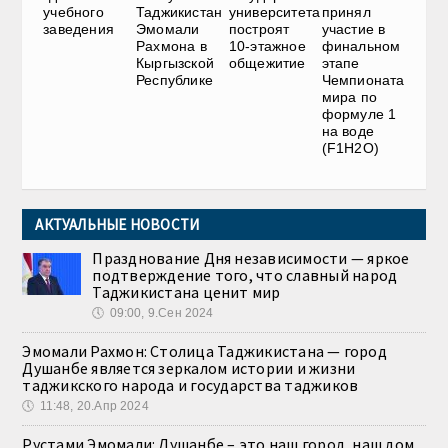
учебного
Таджикистан
университета
принял
заведения
Эмомали
построят
участие в
Рахмона в
10-этажное
финальном
Кыргызской
общежитие
этапе
Республике
Чемпионата
мира по
формуле 1
на воде
(F1H2O)
АКТУАЛЬНЫЕ НОВОСТИ
Празднование Дня независимости — яркое
подтверждение того, что славный народ
Таджикистана ценит мир
🕔
09:00, 9.Сен 2024
Эмомали Рахмон: Столица Таджикистана — город
Душанбе является зеркалом истории и жизни
таджикского народа и государства таджиков
🕔
11:48, 20.Апр 2024
Рустами Эмомали: Душанбе – это наш город, наш дом