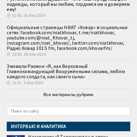
надежды, который мы любим, гордимся им и доверяем
ему!
🕔
11:00, 20.Апр 2024
Официальные страницы НИАТ «Ховар» в социальных
сетях: facebook.com/niatkhovar, t.me/niatkhovar,
youtube.com/@niat_Khovar_tj,
instagram.com/niat_khovar/, twitter.com/niatkhovar,
Радио Ховар 101.5 fm, facebook.com/khovarfm/
🕔
10:55, 20.Апр 2024
Эмомали Рахмон: «Я, как Верховный
Главнокомандующий Вооружёнными силами, люблю
каждого солдата, как своего сына»
🕔
11:51, 3.Апр 2024
Все материалы рубрики
ИНТЕРВЬЮ И АНАЛИТИКА
Независимый Таджикистан в эпоху