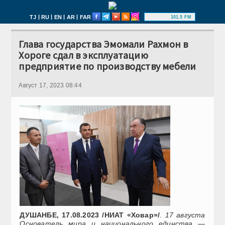
|
|
|
|
TJ
RU
EN
AR
FAR
101.5 FM
Глава государства Эмомали Рахмон в
Хороге сдал в эксплуатацию
предприятие по производству мебели
Август 17, 2023 08:44
ДУШАНБЕ, 17.08.2023 /НИАТ «Ховар»/
.
17 августа
Основатель мира и национального единства —