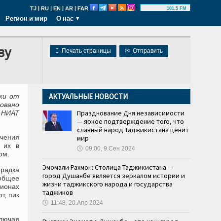
|
|
|
|
TJ
RU
EN
AR
FAR
101.5 FM
Регион и мир
О нас
зу

Печать страницы
✉
Отправить
АКТУАЛЬНЫЕ НОВОСТИ
ки от
ровано
Празднование Дня независимости
 НИАТ
— яркое подтверждение того, что
славный народ Таджикистана ценит
ечения
мир
 их в
🕔
09:00, 9.Сен 2024
ом.
Эмомали Рахмон: Столица Таджикистана —
орадка
город Душанбе является зеркалом истории и
общее
жизни таджикского народа и государства
гионах
таджиков
т, пик
🕔
11:48, 20.Апр 2024
лючая