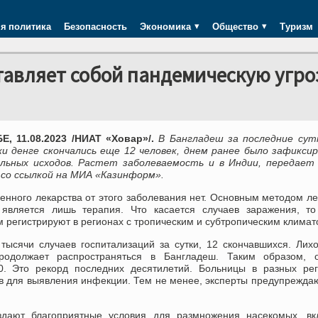
я политика
Безопасность
Экономика
Общество
Туризм
тавляет собой пандемическую угро
, 11.08.2023 /НИАТ «Ховар»/.
В Бангладеш за последние сут
ки денге скончались еще 12 человек, днем ранее было зафикси
льных исходов. Растет заболеваемость и в Индии, передает
 со ссылкой на МИА «Казинформ».
енного лекарства от этого заболевания нет. Основным методом л
 является лишь терапия. Что касается случаев заражения, то
 регистрируют в регионах с тропическим и субтропическим климат
 тысячи случаев госпитализаций за сутки, 12 скончавшихся. Лих
родолжает распространяться в Бангладеш. Таким образом, 
0. Это рекорд последних десятилетий. Больницы в разных ре
в для выявления инфекции. Тем не менее, эксперты предупреждаю
оздают благоприятные условия для размножения насекомых, вк