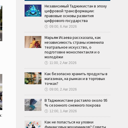
Независимый Таджикистан в эпоху
цифровой трансформации:
правовые основы развития
цифрового государства
🕔
09:00, 6.Авг 2026
Марьям Исаева рассказала, как
независимость страны изменила
театральное искусство, о
подготовке моноспектакля и о
молодёжи
🕔
11:00, 2.Авг 2026
Как безопасно хранить продукты в
магазинах, на рынках и в торговых
точках?
🕔
09:00, 2.Авг 2026
В Таджикистане растаяло около 95
% сезонного снежного покрова
🕔
12:00, 1.Авг 2026
а:
Как не попасться на уловки
финансовых мошенников? Советы