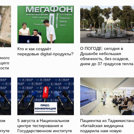
О ПОГОДЕ: сегодня в
Кто и как создаёт
Душанбе небольшая
передовые digital-продукты?
иного
облачность, без осадков,
ющего
днем до 37 градусов тепла
ости
ном
5 августа в Национальном
Пациентка из Таджикистан
и
центре тестирования и
«Китайская медицина
итуте
Государственном институте
подарила нам новую