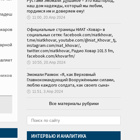
Рустами Эмомали: Душанбе – это наш город,
наш дом надежды, который мы любим,
гордимся им и доверяем ему!
ладеш
🕔
11:00, 20.Апр 2024
Официальные страницы НИАТ «Ховар» в
омаров
социальных сетях: facebook.com/niatkhovar,
t.me/niatkhovar, youtube.com/@niat_Khovar_tj,
тарной
instagram.com/niat_khovar/,
twitter.com/niatkhovar, Радио Ховар 101.5 fm,
facebook.com/khovarfm/
авляет
🕔
10:55, 20.Апр 2024
Эмомали Рахмон: «Я, как Верховный
ников
Главнокомандующий Вооружёнными силами,
люблю каждого солдата, как своего сына»
🕔
11:51, 3.Апр 2024
Все материалы рубрики
ИНТЕРВЬЮ И АНАЛИТИКА