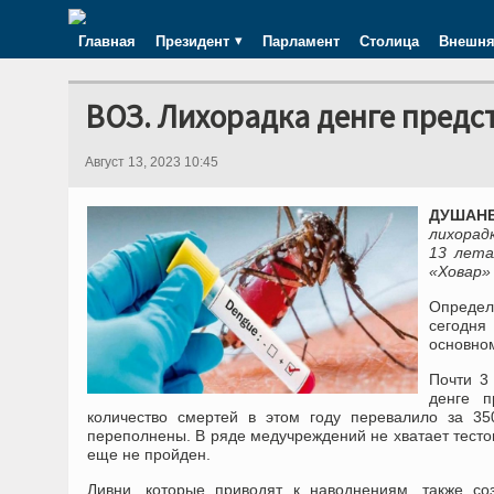
Главная
Президент
Парламент
Столица
Внешня
ВОЗ. Лихорадка денге предс
Август 13, 2023 10:45
ДУШАНБЕ
лихорад
13 лета
«Ховар»
Определ
сегодня
основном
Почти 3
денге п
количество смертей в этом году перевалило за 35
переполнены. В ряде медучреждений не хватает тесто
еще не пройден.
Ливни, которые приводят к наводнениям, также с