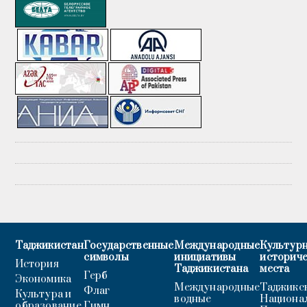
Таджикистан
Государственные
Международные
Культурн
символы
инициативы
историч
История
Таджикистана
места
Герб
Экономика
Международные
Таджикс
Флаг
Культура и
водные
Национа
образование
Гимн