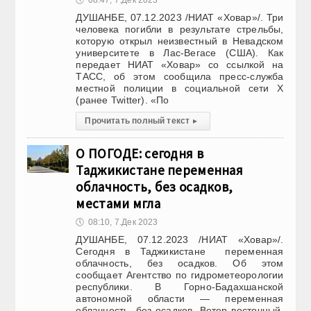
🕔
08:47, 7.Дек 2023
ДУШАНБЕ, 07.12.2023 /НИАТ «Ховар»/. Три
человека погибли в результате стрельбы,
которую открыл неизвестный в Невадском
университете в Лас-Вегасе (США). Как
передает НИАТ «Ховар» со ссылкой на
ТАСС, об этом сообщила пресс-служба
местной полиции в социальной сети X
(ранее Twitter). «По
Прочитать полный текст
▸
О ПОГОДЕ: сегодня в
Таджикистане переменная
облачность, без осадков,
местами мгла
🕔
08:10, 7.Дек 2023
ДУШАНБЕ, 07.12.2023 /НИАТ «Ховар»/.
Сегодня в Таджикистане переменная
облачность, без осадков. Об этом
сообщает Агентство по гидрометеорологии
республики. В Горно-Бадахшанской
автономной области — переменная
облачность, без осадков. Ветер восточный,