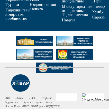
инициативы
Парк
Туризм
Национальная
Международные
Гиссар
валюта
Таджикистан
инициативы
Хулбук
и мировое
Таджикистана
Саразм
сообщество
Навруз
НИАТ «Ховар»: 734018, Республика
Таджикистан, г. Душанбе, проспект Саъди
Шерози 16. тел.: +992 (37) 2385217, факс: +992 (37) 2232383