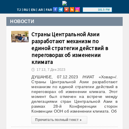
|
|
|
|
TJ
RU
EN
AR
FAR
101.5 FM
НОВОСТИ
Страны Центральной Азии
разработают механизм по
единой стратегии действий в
переговорах об изменении
климата
🕔
17:13, 7.Дек 2023
ДУШАНБЕ, 07.12.2023 /НИАТ «Ховар»/.
Страны Центральной Азии разработают
механизм по единой стратегии действий в
переговорах об изменении климата. Этот
момент был отмечен на встрече между
делегациями стран Центральной Азии в
рамках 28-й Конференции сторон
Конвенции ООН об изменении климата. Об
Прочитать полный текст
▸