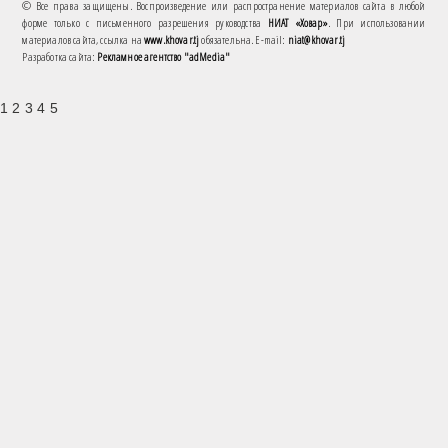
© Все права защищены. Воспроизведение или распространение материалов сайта в любой
форме только с письменного разрешения руководства
НИАТ «Ховар»
. При использовании
материалов сайта, ссылка на
www.khovar.tj
обязательна. E-mail:
niat@khovar.tj
Разработка сайта:
Рекламное агентство "adMedia"
1 2 3 4 5