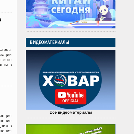
р
ВИДЕОМАТЕРИАЛЫ
тров,
зации
еского
раны в
Все видеоматериалы
ренция
анение
дников
лнения