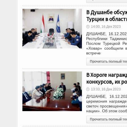
В Душанбе обсу
Турции в област
🕔
14:00, 16.Дек 2023
ДУШАНБЕ, 16.12.202
Республики Таджики
Послом Турецкой Ре
«Ховар» сообщили в
встрече
Прочитать полный те
В Хороге награж
конкурсов, их р
🕔
13:33, 16.Дек 2023
ДУШАНБЕ, 16.12.202
церемония награжден
светоч просвещения»
нации». Об этом соо
Прочитать полный те