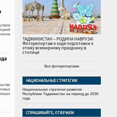
и
дством
упцией
членов
ТАДЖИКИСТАН – РОДИНА НАВРУЗА!
Фоторепортаж о ходе подготовки к
этому всемирному празднику в
столице
ода
Все фоторепортажи
НАЦИОНАЛЬНЫЕ СТРАТЕГИИ
льстве
говых
Национальная стратегия развития
ающих
Республики Таджикистан на период до 2030
года
СПРАШИВАЙТЕ, ОТВЕЧАЕМ