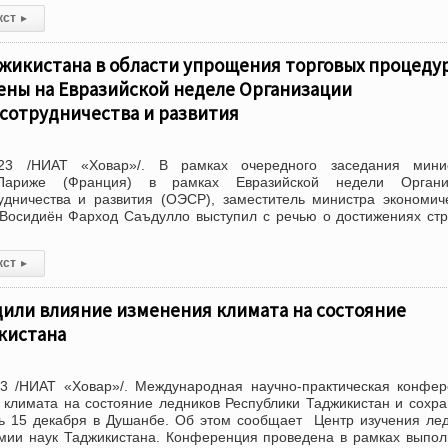
кст
▸
жикистана в области упрощения торговых процеду
ены на Евразийской неделе Организации
сотрудничества и развития
23 /НИАТ «Ховар»/. В рамках очередного заседания минис
Париже (Франция) в рамках Евразийской недели Органи
удничества и развития (ОЭСР), заместитель министра экономич
 Восидиён Фарход Саъдулло выступил с речью о достижениях ст
кст
▸
дили влияние изменения климата на состояние
кистана
3 /НИАТ «Ховар»/. Международная научно-практическая конфе
климата на состояние ледников Республики Таджикистан и сохр
сь 15 декабря в Душанбе. Об этом сообщает Центр изучения ле
мии наук Таджикистана. Конференция проведена в рамках выпо