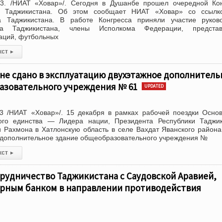
3. /НИАТ «Ховар»/. Сегодня в Душанбе прошел очередной Кон
 Таджикистана. Об этом сообщает НИАТ «Ховар» со ссылк
 Таджикистана. В работе Конгресса приняли участие руково
а Таджикистана, члены Исполкома Федерации, представ
аций, футбольных
кст
▸
не сдано в эксплуатацию двухэтажное дополнитель
азовательного учреждения № 61
UPDATED
3 /НИАТ «Ховар»/. 15 декабря в рамках рабочей поездки Осно
го единства — Лидера нации, Президента Республики Таджик
 Рахмона в Хатлонскую область в селе Вахдат Яванского район
 дополнительное здание общеобразовательного учреждения №
кст
▸
рудничество Таджикистана с Саудовской Аравией,
ирным банком в направлении противодействия