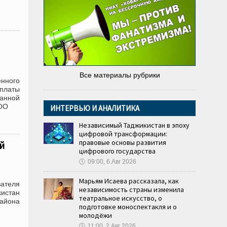
Все материалы рубрики
нного
оплаты
ванной
ООО
ИНТЕРВЬЮ И АНАЛИТИКА
Независимый Таджикистан в эпоху
цифровой трансформации:
правовые основы развития
й
цифрового государства
🕔
09:00, 6.Авг 2026
Марьям Исаева рассказала, как
вателя
независимость страны изменила
истан
театральное искусство, о
района
подготовке моноспектакля и о
молодёжи
🕔
11:00, 2.Авг 2026