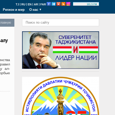
|
|
|
|
TJ
RU
EN
AR
FAR
101.5 FM
Регион и мир
О нас
главную
ьалу
инства
правил
у ал-
орбью