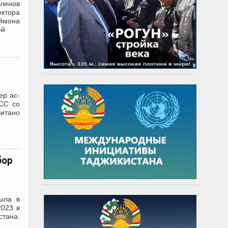
членов
ктора
аймона
ей
ер ас-
АСС со
читано
бор
ыла в
2023 в
стана.