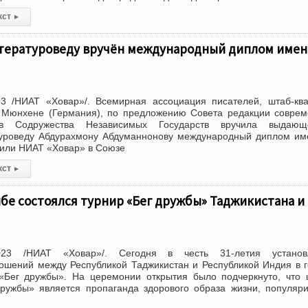
кст
▸
тературоведу вручён международный диплом имени
3 /НИАТ «Ховар»/. Всемирная ассоциация писателей, штаб-кв
в Мюнхене (Германия), по предложению Совета редакции совре
ов Содружества Независимых Государств вручила выдающ
туроведу Абдурахмону Абдуманнонову международный диплом им
щили НИАТ «Ховар» в Союзе
кст
▸
бе состоялся турнир «Бег дружбы» Таджикистана и
023 /НИАТ «Ховар»/. Сегодня в честь 31-летия установ
ошений между Республикой Таджикистан и Республикой Индия в 
«Бег дружбы». На церемонии открытия было подчеркнуто, что
дружбы» является пропаганда здорового образа жизни, популяр