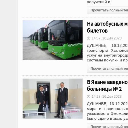
поручений и
Прочитать полный те
На автобусных м
билетов
🕔
14:57, 16.Дек 2023
ДУШАНБЕ, 16.12.20
транспорта Хатлонс
услуг на внутригород
системы покупки и п
Прочитать полный те
В Яване введено
больницы № 2
🕔
14:28, 16.Дек 2023
ДУШАНБЕ, 16.12.202
мира и национально
уважаемого Эмомали 
было сдано в эксплу
Прочитать полный те