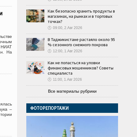
Как безопасно хранить продукты в
и
магазинах, на рынках и в торговых
точках?
🕔
09:00, 2.Авг 2026
льстве
В Таджикистане растаяло около 95
очным
% сезонного снежного покрова
 НИАТ
🕔
12:00, 1.Авг 2026
ан. На
Как не попасться на уловки
финансовых мошенников? Советы
специалиста
🕔
11:00, 1.Авг 2026
Все материалы рубрики
ялась
ФОТОРЕПОРТАЖИ
аука –
стории