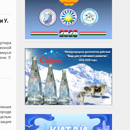
 У.
артира
менной
емуся
ени У.
ления
городе
 целью
изация