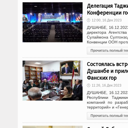
Делегация Таджи
Конференции го
🕔
12:00, 16.Дек 2023
ДУШАНБЕ, 16.12.2023
директора Агентств
Сулаймона Султонзо
Конвенции ООН проти
Прочитать полный те
Состоялась встр
Душанбе и прил
Фанских гор
🕔
11:26, 16.Дек 2023
ДУШАНБЕ, 16.12.2023
Республики Таджик
компаний по разраб
территорий» и «Гене
Прочитать полный те