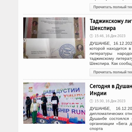
Прочитать полный те
Таджикскому ли
Шекспира
🕔
15:46, 16.Дек 2023
ДУШАНБЕ, 16.12.202
которой находится 
литературы народ
таджикскому литера
Шекспира. Как сооб
Прочитать полный те
Сегодня в Душан
Индии
🕔
15:30, 16.Дек 2023
ДУШАНБЕ, 16.12.2
дипломатических отн
Душанбе состоялся 
организации «Бега 
спорта