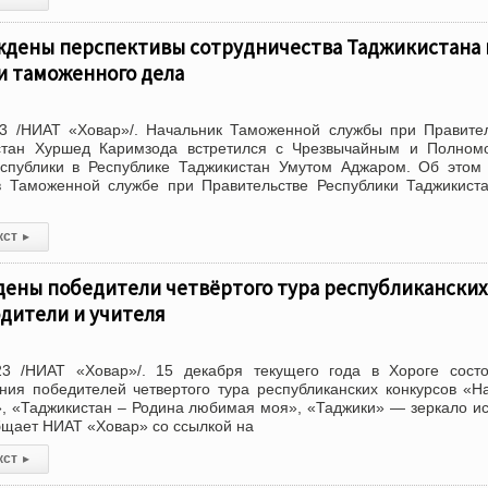
ждены перспективы сотрудничества Таджикистана 
и таможенного дела
3 /НИАТ «Ховар»/. Начальник Таможенной службы при Правите
стан Хуршед Каримзода встретился с Чрезвычайным и Полном
спублики в Республике Таджикистан Умутом Аджаром. Об этом
 Таможенной службе при Правительстве Республики Таджикист
кст
▸
дены победители четвёртого тура республиканских
одители и учителя
3 /НИАТ «Ховар»/. 15 декабря текущего года в Хороге состо
ия победителей четвертого тура республиканских конкурсов «Н
, «Таджикистан – Родина любимая моя», «Таджики» — зеркало и
бщает НИАТ «Ховар» со ссылкой на
кст
▸