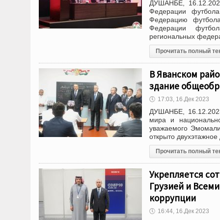
ДУШАНБЕ, 16.12.202
Федерации футбола
Федерацию футбола
Федерации футбол
региональных федер
Прочитать полный те
В Яванском райо
здание общеобр
🕔
17:03, 16.Дек 2023
ДУШАНБЕ, 16.12.202
мира и национально
уважаемого Эмомали
открыто двухэтажное
Прочитать полный те
Укрепляется сот
Грузией и Всем
коррупции
🕔
16:44, 16.Дек 2023