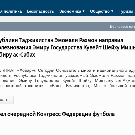
я политика
Безопасность
Экономика
Общество
Туризм
Вернуться на 
ублики Таджикистан Эмомали Рахмон направил
олезнования Эмиру Государства Кувейт Шейху Миш
биру ас-Сабах
 /НИАТ «Ховар»/. Сегодня Основатель мира и национального ед
зидент Республики Таджикистан уважаемый Эмомали Рахмон на
знования Эмиру Государства Кувейт Шейху Мишьалу ал-Аҳмад
 в которой говорится: «Ваше Величество, Мы с большой ск
кст
▸
ел очередной Конгресс Федерации футбола