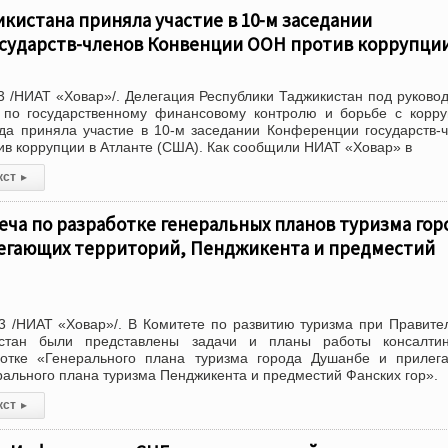
кистана приняла участие в 10-м заседании
сударств-членов Конвенции ООН против коррупци
 /НИАТ «Ховар»/. Делегация Республики Таджикистан под руково
а по государственному финансовому контролю и борьбе с корр
да приняла участие в 10-м заседании Конференции государств-
в коррупции в Атланте (США). Как сообщили НИАТ «Ховар» в
кст
▸
еча по разработке генеральных планов туризма гор
егающих территорий, Пенджикента и предместий
 /НИАТ «Ховар»/. В Комитете по развитию туризма при Правите
истан были представлены задачи и планы работы консалтин
отке «Генерального плана туризма города Душанбе и прилег
рального плана туризма Пенджикента и предместий Фанских гор».
кст
▸