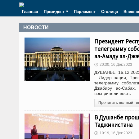
Главная
Президент
Парламент
Столица
Внешня
НОВОСТИ
Президент Респ
телеграмму соб
ал-Аҳмаду ал-Джа
🕔
20:30, 16.Дек 2023
ДУШАНБЕ, 16.12.2023
– Лидер нации, Пре
телеграмму соболе
Джабиру ас-Сабах,
восприняли весть
Прочитать полный те
В Душанбе прош
Таджикистана
🕔
19:19, 16.Дек 2023