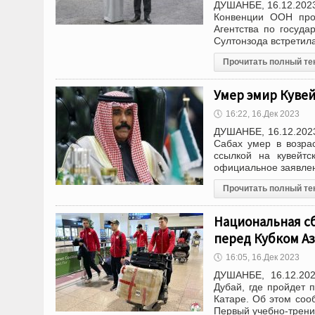
ДУШАНБЕ, 16.12.2023
Конвенции ООН прот
Агентства по госуд
Султонзода встретила
Прочитать полный те
Умер эмир Кувей
🕔
16:22, 16.Дек 2023
ДУШАНБЕ, 16.12.2023
Сабах умер в возра
ссылкой на кувейтс
официальное заявле
Прочитать полный те
Национальная с
перед Кубком Аз
🕔
16:05, 16.Дек 2023
ДУШАНБЕ, 16.12.202
Дубай, где пройдет 
Катаре. Об этом со
Первый учебно-трени