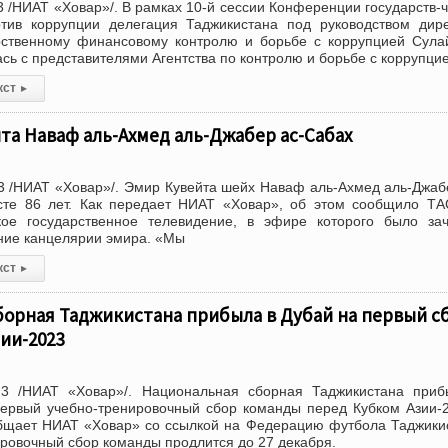
 /НИАТ «Ховар»/. В рамках 10-й сессии Конференции государств-
ив коррупции делегация Таджикистана под руководством дире
арственному финансовому контролю и борьбе с коррупцией Сул
сь с представителями Агентства по контролю и борьбе с коррупци
кст
▸
та Наваф аль-Ахмед аль-Джабер ас-Сабах
 /НИАТ «Ховар»/. Эмир Кувейта шейх Наваф аль-Ахмед аль-Джаб
сте 86 лет. Как передает НИАТ «Ховар», об этом сообщило Т
кое государственное телевидение, в эфире которого было за
ние канцелярии эмира. «Мы
кст
▸
борная Таджикистана прибыла в Дубай на первый с
ии-2023
3 /НИАТ «Ховар»/. Национальная сборная Таджикистана приб
первый учебно-тренировочный сбор команды перед Кубком Азии-
общает НИАТ «Ховар» со ссылкой на Федерацию футбола Таджики
ровочный сбор команды продлится до 27 декабря.