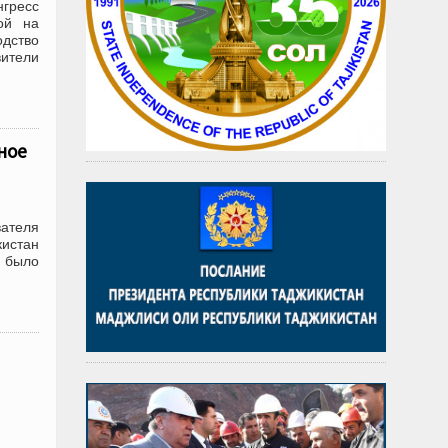
гресс
ой на
дство
ители
ное
вателя
истан
а было