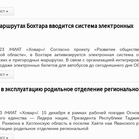
кст
▸
аршрутах Бохтара вводится система электронных
23 /НИАТ «Ховар»/. Согласно проекту «Развитие обществе
кой области», в Бохтаре активизируется электронная система 
ских и пригородных маршрутах. В связи с организацией интегриро
родажи электронных билетов для автобусов до сегодняшнего дня 
кст
▸
 в эксплуатацию родильное отделение регионально
3 /НИАТ «Ховар»/. 15 декабря в рамках рабочей поездки Осно
го единства — Лидера нации, Президента Республики Таджик
Рахмона в Хатлонскую область в поселке Хаёти нав Яванского 
атацию родильное отделение региональной
кст
▸