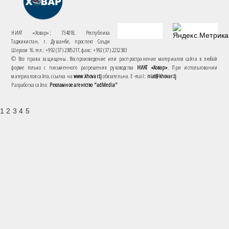
НИАТ «Ховар»: 734018, Республика
Таджикистан, г. Душанбе, проспект Саъди
Шерози 16. тел.: +992 (37) 2385217, факс: +992 (37) 2232383
© Все права защищены. Воспроизведение или распространение материалов сайта в любой
форме только с письменного разрешения руководства
НИАТ «Ховар»
. При использовании
материалов сайта, ссылка на
www.khovar.tj
обязательна. E-mail:
niat@khovar.tj
Разработка сайта:
Рекламное агентство "adMedia"
1 2 3 4 5