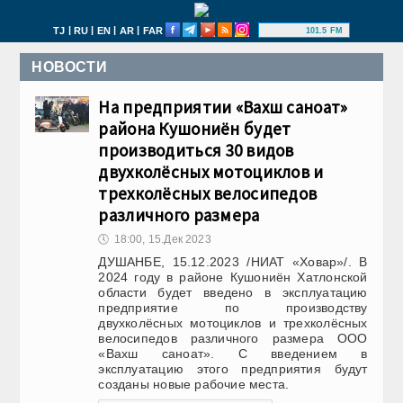
|
|
|
|
TJ
RU
EN
AR
FAR
101.5 FM
НОВОСТИ
На предприятии «Вахш саноат»
района Кушониён будет
производиться 30 видов
двухколёсных мотоциклов и
трехколёсных велосипедов
различного размера
🕔
18:00, 15.Дек 2023
ДУШАНБЕ, 15.12.2023 /НИАТ «Ховар»/. В
2024 году в районе Кушониён Хатлонской
области будет введено в эксплуатацию
предприятие по производству
двухколёсных мотоциклов и трехколёсных
велосипедов различного размера ООО
«Вахш саноат». С введением в
эксплуатацию этого предприятия будут
созданы новые рабочие места.