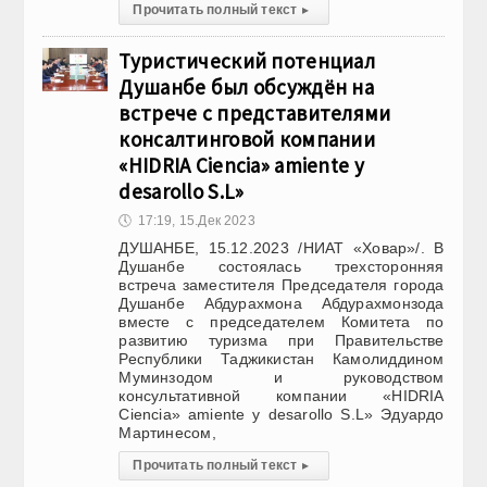
Прочитать полный текст
▸
Туристический потенциал
Душанбе был обсуждён на
встрече с представителями
консалтинговой компании
«HIDRIA Ciencia» amiente y
desarollo S.L»
🕔
17:19, 15.Дек 2023
ДУШАНБЕ, 15.12.2023 /НИАТ «Ховар»/. В
Душанбе состоялась трехсторонняя
встреча заместителя Председателя города
Душанбе Абдурахмона Абдурахмонзода
вместе с председателем Комитета по
развитию туризма при Правительстве
Республики Таджикистан Камолиддином
Муминзодом и руководством
консультативной компании «HIDRIA
Ciencia» amiente y desarollo S.L» Эдуардо
Мартинесом,
Прочитать полный текст
▸