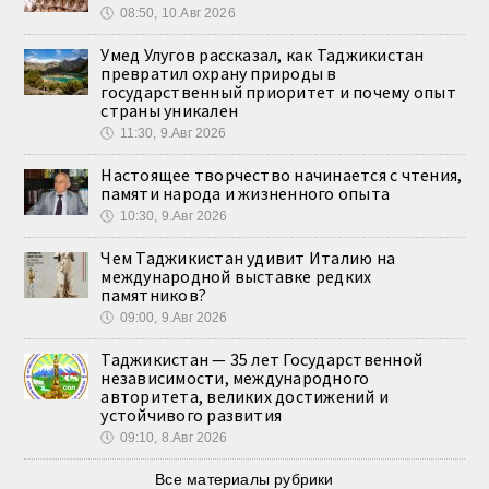
🕔
08:50, 10.Авг 2026
Умед Улугов рассказал, как Таджикистан
превратил охрану природы в
государственный приоритет и почему опыт
страны уникален
🕔
11:30, 9.Авг 2026
Настоящее творчество начинается с чтения,
памяти народа и жизненного опыта
🕔
10:30, 9.Авг 2026
Чем Таджикистан удивит Италию на
международной выставке редких
памятников?
🕔
09:00, 9.Авг 2026
Таджикистан — 35 лет Государственной
независимости, международного
авторитета, великих достижений и
устойчивого развития
🕔
09:10, 8.Авг 2026
Все материалы рубрики