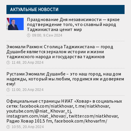
АКТУАЛЬНЫЕ НОВОСТИ
Празднование Дня независимости — яркое
подтверждение того, что славный народ
Таджикистана ценит мир
🕔
09:00, 9.Сен 2024
Эмомали Рахмон: Столица Таджикистана — город
Душанбе является зеркалом истории и жизни
таджикского народа и государства таджиков
🕔
11:48, 20.Апр 2024
Рустами Эмомали: Душанбе – это наш город, наш дом
надежды, который мы любим, гордимся им и доверяем
ему!
🕔
11:00, 20.Апр 2024
Официальные страницы НИАТ «Ховар» в социальных
сетях: facebook.com/niatkhovar, t.me/niatkhovar,
youtube.com/@niat_Khovar_tj,
instagram.com/niat_khovar/, twitter.com/niatkhovar,
Радио Ховар 101.5 fm, facebook.com/khovarfm/
🕔
10:55, 20.Апр 2024