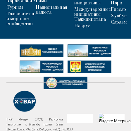
образование
Гимн
инициативы
Парк
Туризм
Национальная
Международные
Гиссар
валюта
Таджикистан
инициативы
Хулбук
и мировое
Таджикистана
Саразм
сообщество
Навруз
НИАТ «Ховар»: 734018, Республика
Таджикистан, г. Душанбе, проспект Саъди
Шерози 16. тел.: +992 (37) 2385217, факс: +992 (37) 2232383