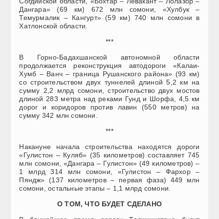
Согдийской области, «Бохтар – Левакант – Лолазор –
Дангара» (69 км) 672 млн сомони, «Хулбук –
Темурмалик – Кангурт» (59 км) 740 млн сомони в
Хатлонской области.
***
В Горно-Бадахшанской автономной области
продолжается реконструкция автодороги «Калаи-
Хумб – Ванч – граница Рушанского района» (93 км)
со строительством двух туннелей длиной 5,2 км на
сумму 2,2 млрд сомони, строительство двух мостов
длиной 283 метра над реками Гунд и Шорфа, 4,5 км
дорог и коридоров против лавин (550 метров) на
сумму 342 млн сомони.
***
Накануне начала строительства находятся дороги
«Гулистон – Куляб» (35 километров) составляет 745
млн сомони, «Дангара – Гулистон» (49 километров) –
1 млрд 314 млн сомони, «Гулистон – Фархор –
Пяндж» (137 километров – первая фаза) 449 млн
сомони, остальные этапы – 1,1 млрд сомони.
О ТОМ, ЧТО БУДЕТ СДЕЛАНО