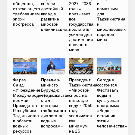
общества,
внесли
2027–2036
и
отвечающего
достойный
годы»
памятным
требованиям
вклад в
призывает
для
эпохи
развитие
все
Таджикистана
прогресса
мировой
государства
и
цивилизации»
прилагать
миролюбивых
усилия для
народов
достижения
мира
прочного
мира
Фараз
Премьер-
Президент
Сегодня
Саид:
министр
Таджикистана:
состоится
«Учреждение
Бурунди:
«Мировой
Фестиваль
Международной
«Таджикистан
спрос на
воды и
премии
стал
питьевую
культурная
Президента
центром
воду к 2050
программа
Республики
глобального
году
«Вода –
Таджикистан
диалога по
увеличится
источник
в области
водным
как
жизни
водных
вопросам»
минимум
человечества»
ресурсов
на 25