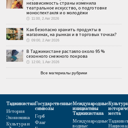
независимость страны изменила
театральное искусство, о подготовке
моноспектакля и о молодёжи
🕔
11:00, 2.Авг 2026
Как безопасно хранить продукты в
магазинах, на рынках и в торговых точках?
🕔
09:00, 2.Авг 2026
В Таджикистане растаяло около 95 %
сезонного снежного покрова
🕔
12:00, 1.Авг 2026
Все материалы рубрики
Таджикистан
Государственные
Международные
Культурн
символы
инициативы
историч
История
Таджикистана
места
Герб
Экономика
Международные
Таджикс
Флаг
Культура и
водные
Национа