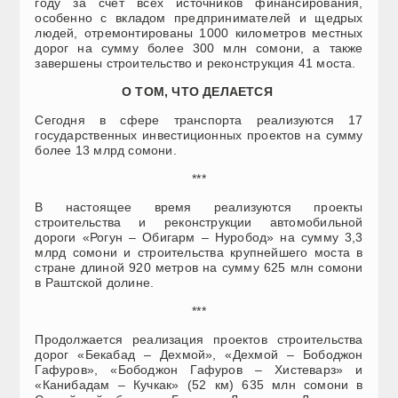
году за счёт всех источников финансирования,
особенно с вкладом предпринимателей и щедрых
людей, отремонтированы 1000 километров местных
дорог на сумму более 300 млн сомони, а также
завершены строительство и реконструкция 41 моста.
О ТОМ, ЧТО ДЕЛАЕТСЯ
Сегодня в сфере транспорта реализуются 17
государственных инвестиционных проектов на сумму
более 13 млрд сомони.
***
В настоящее время реализуются проекты
строительства и реконструкции автомобильной
дороги «Рогун – Обигарм – Нуробод» на сумму 3,3
млрд сомони и строительства крупнейшего моста в
стране длиной 920 метров на сумму 625 млн сомони
в Раштской долине.
***
Продолжается реализация проектов строительства
дорог «Бекабад – Дехмой», «Дехмой – Бободжон
Гафуров», «Бободжон Гафуров – Хистеварз» и
«Канибадам – Кучкак» (52 км) 635 млн сомони в