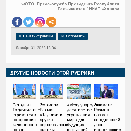
ФОТО: Пресс-служба Президента Республики
Таджикистан / НИАТ «Ховар»

Печать страницы
✉
Отправить
Декабрь 31, 2023 13:04
ДРУГИЕ НОВОСТИ ЭТОЙ РУБРИКИ
Сегодня в
Эмомали
«Международное
Эмомали
Таджикистане
Рахмон:
десятилетие
Рахмон
стремятся к
«Таджики и
укрепления
назвал
построению
другие
мира для
сегодняшний
качественно
персоязычные
будущих
день
нового
народы
поколений,
историческим