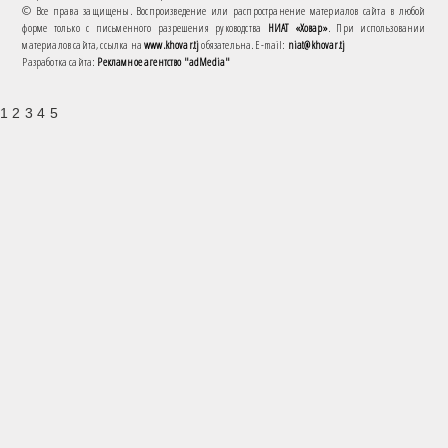
© Все права защищены. Воспроизведение или распространение материалов сайта в любой
форме только с письменного разрешения руководства
НИАТ «Ховар»
. При использовании
материалов сайта, ссылка на
www.khovar.tj
обязательна. E-mail:
niat@khovar.tj
Разработка сайта:
Рекламное агентство "adMedia"
1 2 3 4 5