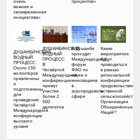
очень
процентов»
важная и
своевременная
инициатива»
ДУШАНБИНСКИЙ
В Душанбе
Какие
ДУШАНБИНСКИЙ
ВОДНЫЙ
проходит
мероприятия
ВОДНЫЙ
ПРОЦЕСС.
Международный
будут
ПРОЦЕСС.
В
форум
проводиться
Около 150
Четвёртой
ФАО по
в рамках
волонтёров
Международной
науке и
региональной
привлечены
конференции
инновациям
конференции
и
примут
в
продовольственно
подготовлены
участие
агропродовольственной
и
для
более 2
сфере
сельскохозяйстве
проведения
500
Организации
Четвёртой
делегатов
Объединённых
Международной
Наций?
конференции
высокого
уровня