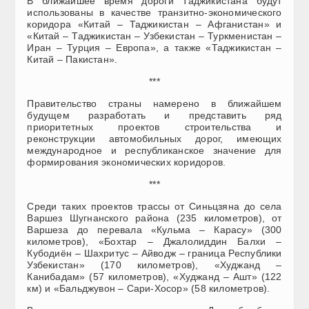
В ближайшее время дороги Таджикистана будут
использованы в качестве транзитно-экономического
коридора «Китай – Таджикистан – Афганистан» и
«Китай – Таджикистан – Узбекистан – Туркменистан –
Иран – Турция – Европа», а также «Таджикистан –
Китай – Пакистан».
***
Правительство страны намерено в ближайшем
будущем разработать и представить ряд
приоритетных проектов строительства и
реконструкции автомобильных дорог, имеющих
международное и республиканское значение для
формирования экономических коридоров.
***
Среди таких проектов трассы от Синьцзяна до села
Варшез Шугнанского района (235 километров), от
Варшеза до перевала «Кульма – Карасу» (300
километров), «Бохтар – Джалолиддин Балхи –
Кубодиён – Шахритус – Айводж – граница Республики
Узбекистан» (170 километров), «Худжанд –
Канибадам» (57 километров), «Худжанд – Ашт» (122
км) и «Бальджувон – Сари-Хосор» (58 километров).