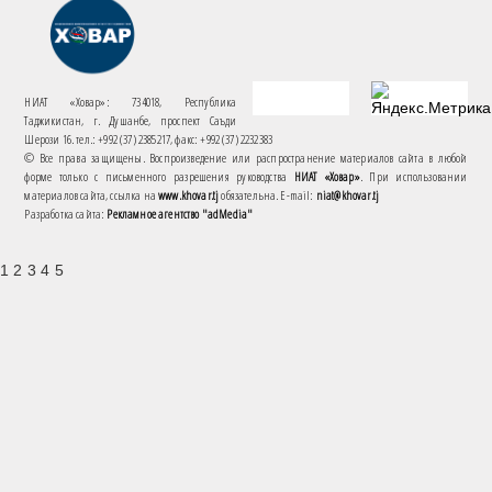
НИАТ «Ховар»: 734018, Республика
Таджикистан, г. Душанбе, проспект Саъди
Шерози 16. тел.: +992 (37) 2385217, факс: +992 (37) 2232383
© Все права защищены. Воспроизведение или распространение материалов сайта в любой
форме только с письменного разрешения руководства
НИАТ «Ховар»
. При использовании
материалов сайта, ссылка на
www.khovar.tj
обязательна. E-mail:
niat@khovar.tj
Разработка сайта:
Рекламное агентство "adMedia"
1 2 3 4 5