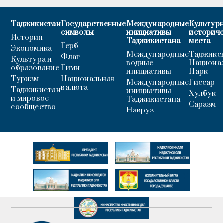
Таджикистан
Государственные
Международные
Культурн
символы
инициативы
историч
История
Таджикистана
места
Герб
Экономика
Международные
Таджикс
Флаг
Культура и
водные
Национа
образование
Гимн
инициативы
Парк
Туризм
Национальная
Международные
Гиссар
валюта
Таджикистан
инициативы
Хулбук
и мировое
Таджикистана
Саразм
сообщество
Навруз