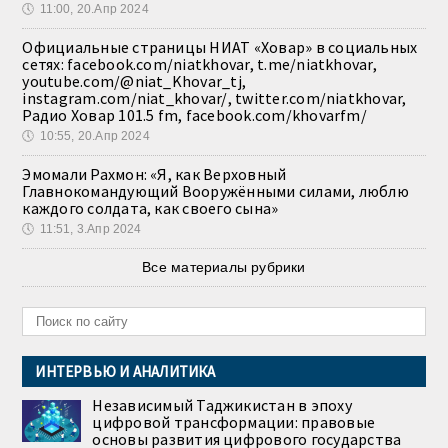
🕔
11:00, 20.Апр 2024
Официальные страницы НИАТ «Ховар» в социальных
сетях: facebook.com/niatkhovar, t.me/niatkhovar,
youtube.com/@niat_Khovar_tj,
instagram.com/niat_khovar/, twitter.com/niatkhovar,
Радио Ховар 101.5 fm, facebook.com/khovarfm/
🕔
10:55, 20.Апр 2024
Эмомали Рахмон: «Я, как Верховный
Главнокомандующий Вооружёнными силами, люблю
каждого солдата, как своего сына»
🕔
11:51, 3.Апр 2024
Все материалы рубрики
ИНТЕРВЬЮ И АНАЛИТИКА
Независимый Таджикистан в эпоху
цифровой трансформации: правовые
основы развития цифрового государства