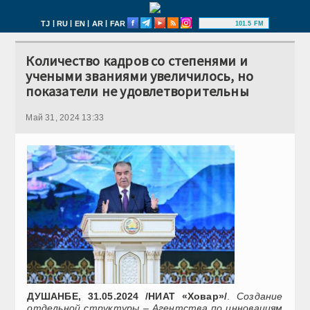
|
|
|
|
TJ
RU
EN
AR
FAR
101.5 FM
Количество кадров со степенями и
учеными званиями увеличилось, но
показатели не удовлетворительны
Май 31, 2024 13:33
ДУШАНБЕ, 31.05.2024 /НИАТ «Ховар»/
.
Создание
отдельной структуры – Агентства по инновациям