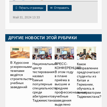

Печать страницы
✉
Отправить
Май 31, 2024 13:33
ДРУГИЕ НОВОСТИ ЭТОЙ РУБРИКИ
В Хуросоне
Национальный
ПРЕСС-
Какое
ускоренными
центр
КОНФЕРЕНЦИЯ.
направление
темпами
тестирования
В этом году
предпочитают
ведётся
назвал
в плане
студенты из
строительство
самые
приёма в
Китая и
учебных
популярные
высшие и
Германии,
заведений
специальности
средние
обучаясь в
среди
профессиональные
консерватории
абитуриентов
учебные
Таджикистана?
Таджикистана
заведения
выделено