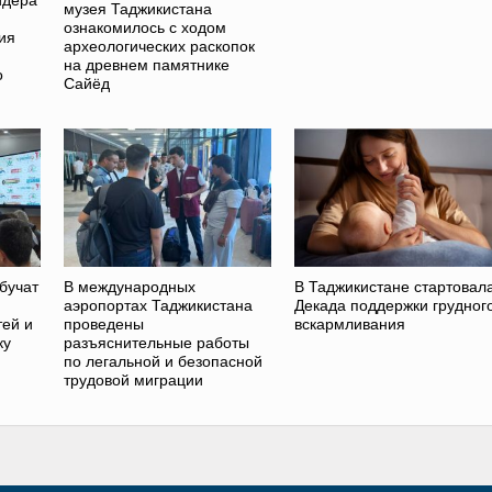
музея Таджикистана
ознакомилось с ходом
ия
археологических раскопок
на древнем памятнике
о
Сайёд
бучат
В международных
В Таджикистане стартовал
аэропортах Таджикистана
Декада поддержки грудног
ей и
проведены
вскармливания
ку
разъяснительные работы
по легальной и безопасной
трудовой миграции