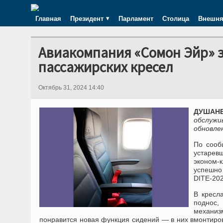
Главная
Президент
Парламент
Столица
Внешня
Авиакомпания «Сомон Эйр» 
пассажирских кресел
Октябрь 31, 2024 14:40
ДУШАНБЕ
обслужи
обновле
По сооб
устарев
эконом-
успешно
DITE-202
В кресл
поднос,
механиз
понравится новая функция сидений — в них вмонтиро