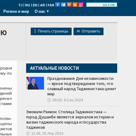
|
|
|
|
TJ
RU
EN
AR
FAR
101.5 FM
Регион и мир
О нас
ию

Печать страницы
✉
Отправить
АКТУАЛЬНЫЕ НОВОСТИ
уровня
мму по
Празднование Дня независимости
— яркое подтверждение того, что
енены
славный народ Таджикистана ценит
идений
мир
кресел
🕔
09:00, 9.Сен 2024
тавке
Эмомали Рахмон: Столица Таджикистана —
город Душанбе является зеркалом истории и
олик-
жизни таджикского народа и государства
ащены
таджиков
жетов
альных
🕔
11:48, 20.Апр 2024