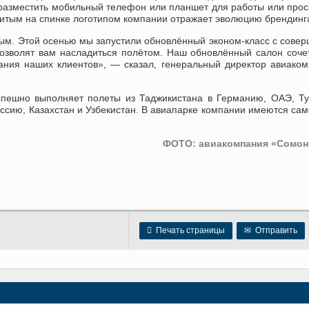
 разместить мобильный телефон или планшет для работы или про
вбитым на спинке логотипом компании отражает эволюцию брендинг
ым. Этой осенью мы запустили обновлённый эконом-класс с сове
зволят вам насладиться полётом. Наш обновлённый салон соче
дания наших клиентов», — сказал, генеральный директор авиако
пешно выполняет полеты из Таджикистана в Германию, ОАЭ, Т
оссию, Казахстан и Узбекистан. В авиапарке компании имеются са
ФОТО: авиакомпания «Сомон

Печать страницы
✉
Отправить