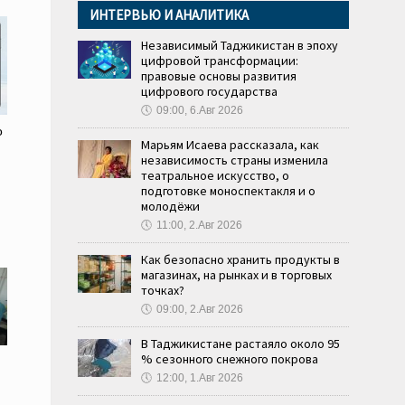
ИНТЕРВЬЮ И АНАЛИТИКА
Независимый Таджикистан в эпоху
цифровой трансформации:
правовые основы развития
цифрового государства
🕔
09:00, 6.Авг 2026
о
Марьям Исаева рассказала, как
независимость страны изменила
театральное искусство, о
подготовке моноспектакля и о
молодёжи
🕔
11:00, 2.Авг 2026
Как безопасно хранить продукты в
магазинах, на рынках и в торговых
точках?
🕔
09:00, 2.Авг 2026
В Таджикистане растаяло около 95
% сезонного снежного покрова
🕔
12:00, 1.Авг 2026