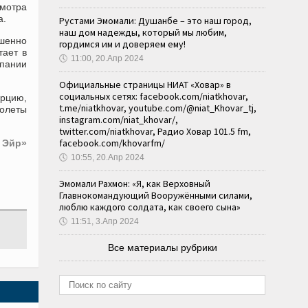
смотра
а.
Рустами Эмомали: Душанбе – это наш город,
наш дом надежды, который мы любим,
ршенно
гордимся им и доверяем ему!
тает в
🕔
11:00, 20.Апр 2024
мпании
Официальные страницы НИАТ «Ховар» в
социальных сетях: facebook.com/niatkhovar,
урцию,
t.me/niatkhovar, youtube.com/@niat_Khovar_tj,
молеты
instagram.com/niat_khovar/,
twitter.com/niatkhovar, Радио Ховар 101.5 fm,
facebook.com/khovarfm/
 Эйр»
🕔
10:55, 20.Апр 2024
Эмомали Рахмон: «Я, как Верховный
Главнокомандующий Вооружёнными силами,
люблю каждого солдата, как своего сына»
🕔
11:51, 3.Апр 2024
Все материалы рубрики