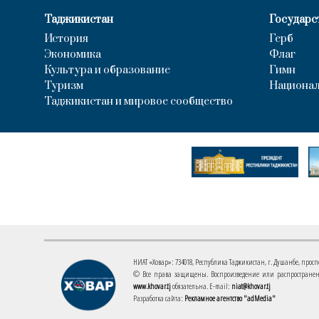
Таджикистан
Государс
История
Герб
Экономика
Флаг
Культура и образование
Гимн
Туризм
Национал
Таджикистан и мировое сообщество
НИАТ «Ховар»: 734018, Республика Таджикистан, г. Душанбе, проспект
© Все права защищены. Воспроизведение или распространени
www.khovar.tj
обязательна. E-mail:
niat@khovar.tj
Разработка сайта:
Рекламное агентство "adMedia"