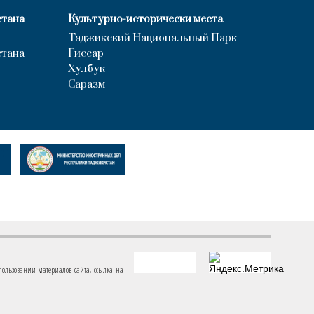
стана
Культурно-исторически места
Таджикский Национальный Парк
стана
Гиссар
Хулбук
Саразм
пользовании материалов сайта, ссылка на