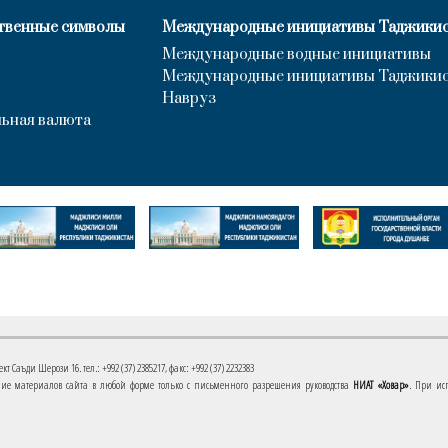
твенные символы
Международные инициативы Таджики
Международные водные инициативы
Международные инициативы Таджики
Навруз
ьная валюта
 Саъди Шерози 16. тел.: +992 (37) 2385217, факс: +992 (37) 2232383
е материалов сайта в любой форме только с письменного разрешения руководства
НИАТ «Ховар»
. При ис