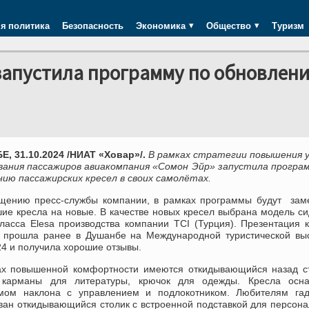
я политика
Безопасность
Экономика
Общество
Туризм
запустила программу по обновлен
, 31.10.2024 /НИАТ «Ховар»/.
В рамках стратегии повышения 
вания пассажиров авиакомпания «Сомон Эйр» запустила програ
нию пассажирских кресел в своих самолётах.
щению пресс-службы компании, в рамках программы будут зам
шие кресла на новые. В качестве новых кресел выбрана модель с
класса Elesa производства компании TCI (Турция). Презентация 
 прошла ранее в Душанбе на Международной туристической выс
4 и получила хорошие отзывы.
ах повышенной комфортности имеются откидывающийся назад ст
 карманы для литературы, крючок для одежды. Кресла осн
мом наклона с управлением и подлокотником. Любителям гад
ван откидывающийся столик с встроенной подставкой для персон