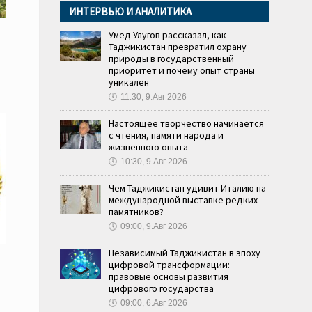
ИНТЕРВЬЮ И АНАЛИТИКА
Умед Улугов рассказал, как
Таджикистан превратил охрану
природы в государственный
приоритет и почему опыт страны
уникален
🕔
11:30, 9.Авг 2026
Настоящее творчество начинается
с чтения, памяти народа и
жизненного опыта
🕔
10:30, 9.Авг 2026
Чем Таджикистан удивит Италию на
международной выставке редких
памятников?
🕔
09:00, 9.Авг 2026
Независимый Таджикистан в эпоху
цифровой трансформации:
правовые основы развития
цифрового государства
🕔
09:00, 6.Авг 2026