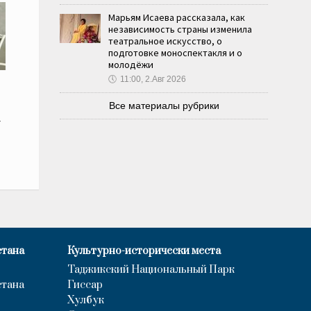
Марьям Исаева рассказала, как
независимость страны изменила
театральное искусство, о
подготовке моноспектакля и о
молодёжи
🕔
11:00, 2.Авг 2026
Все материалы рубрики
а
стана
Культурно-исторически места
Таджикский Национальный Парк
стана
Гиссар
Хулбук