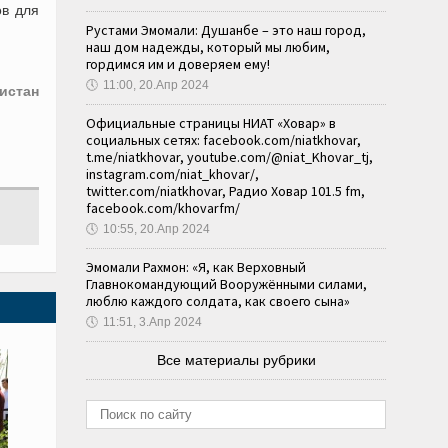
ов для
Рустами Эмомали: Душанбе – это наш город,
наш дом надежды, который мы любим,
гордимся им и доверяем ему!
🕔
11:00, 20.Апр 2024
истан
Официальные страницы НИАТ «Ховар» в
социальных сетях: facebook.com/niatkhovar,
t.me/niatkhovar, youtube.com/@niat_Khovar_tj,
instagram.com/niat_khovar/,
twitter.com/niatkhovar, Радио Ховар 101.5 fm,
facebook.com/khovarfm/
🕔
10:55, 20.Апр 2024
Эмомали Рахмон: «Я, как Верховный
Главнокомандующий Вооружёнными силами,
люблю каждого солдата, как своего сына»
🕔
11:51, 3.Апр 2024
Все материалы рубрики