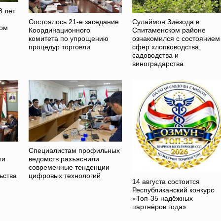
8 лет
Состоялось 21-е заседание
Сулаймон Зиёзода в
ном
Координационного
Спитаменском районе
комитета по упрощению
ознакомился с состоянием
процедур торговли
сфер хлопководства,
садоводства и
виноградарства
Специалистам профильных
ти
ведомств разъяснили
современные тенденции
ьства
цифровых технологий
14 августа состоится
Республиканский конкурс
«Топ-35 надёжных
партнёров года»