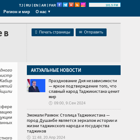
|
|
|
|
TJ
RU
EN
AR
FAR
101.5 FM
Регион и мир
О нас
 в

Печать страницы
✉
Отправить
АКТУАЛЬНЫЕ НОВОСТИ
дного
нистр
Празднование Дня независимости
Кабир
— яркое подтверждение того, что
иятий
славный народ Таджикистана ценит
общили
мир
🕔
09:00, 9.Сен 2024
 сфере
зацию
Эмомали Рахмон: Столица Таджикистана —
укции
город Душанбе является зеркалом истории и
анных
жизни таджикского народа и государства
таджиков
стного
🕔
11:48, 20.Апр 2024