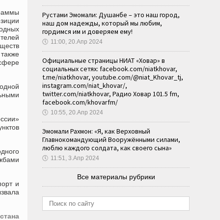
граммы
Рустами Эмомали: Душанбе – это наш город,
зиции
наш дом надежды, который мы любим,
одных
гордимся им и доверяем ему!
телей
🕔
11:00, 20.Апр 2024
бществ
также
Официальные страницы НИАТ «Ховар» в
сфере
социальных сетях: facebook.com/niatkhovar,
t.me/niatkhovar, youtube.com/@niat_Khovar_tj,
instagram.com/niat_khovar/,
одной
twitter.com/niatkhovar, Радио Ховар 101.5 fm,
льными
facebook.com/khovarfm/
🕔
10:55, 20.Апр 2024
оссии»
унктов
Эмомали Рахмон: «Я, как Верховный
Главнокомандующий Вооружёнными силами,
люблю каждого солдата, как своего сына»
одного
🕔
11:51, 3.Апр 2024
жбами
Все материалы рубрики
порт и
ызвала
стана