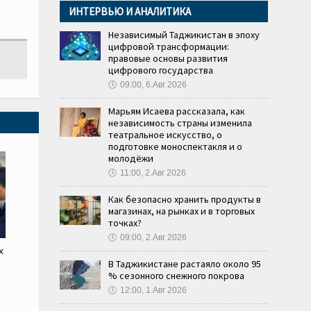
ИНТЕРВЬЮ И АНАЛИТИКА
Независимый Таджикистан в эпоху
цифровой трансформации:
правовые основы развития
цифрового государства
🕔
09:00, 6.Авг 2026
Марьям Исаева рассказала, как
независимость страны изменила
театральное искусство, о
подготовке моноспектакля и о
молодёжи
🕔
11:00, 2.Авг 2026
Как безопасно хранить продукты в
магазинах, на рынках и в торговых
точках?
🕔
09:00, 2.Авг 2026
х
В Таджикистане растаяло около 95
% сезонного снежного покрова
🕔
12:00, 1.Авг 2026