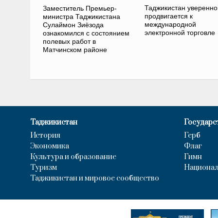
Таджикистан уверенно
Заместитель Премьер-
продвигается к
министра Таджикистана
международной
Сулаймон Зиёзода
электронной торговле
ознакомился с состоянием
полевых работ в
Матчинском районе
Таджикистан
Государс
История
Герб
Экономика
Флаг
Культура и образование
Гимн
Туризм
Национал
Таджикистан и мировое сообщество