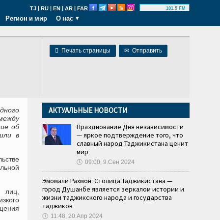
|
|
|
|
TJ
RU
EN
AR
FAR
101.5 FM
Регион и мир
О нас

Печать страницы
✉
Отправить
АКТУАЛЬНЫЕ НОВОСТИ
дного
между
Празднование Дня независимости
ие об
— яркое подтверждение того, что
или в
славный народ Таджикистана ценит
мир
ьстве
🕔
09:00, 9.Сен 2024
льной
Эмомали Рахмон: Столица Таджикистана —
город Душанбе является зеркалом истории и
 лиц,
жизни таджикского народа и государства
изкого
таджиков
ещения
🕔
11:48, 20.Апр 2024