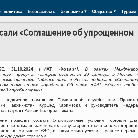
я политика
Безопасность
Экономика
Общество
Туризм
исали «Соглашение об упрощенном
Е, 31.10.2024 /НИАТ «Ховар»/.
В рамках Междунаро
нного форума, который состоялся 29 октября в Москве, 
ными органами Таджикистана и России подписано «Соглашен
нном таможенном коридоре». Об этом НИАТ «Ховар» сообщ
ной службе страны.
нт подписали начальник Таможенной службы при Правител
ики Таджикистан Хуршед Каримзода и руководитель Федера
ной службы России Валерий Пикалёв.
ние позволит создать благоприятные условия торговли для
ость которых по законодательству сторон относится к категории н
риска, в том числе УЭО, и значительно ускорит процесс перем
между двумя странами.