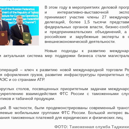
В этом году в мероприятиях деловой про
и интерактивно-выставочной экспо
принимают участие члены 27 междунар
делегаций, более 1,5 тысячи представи
федеральных органов власти, бизнес-соо
и предпринимательских объединений, а 
российские и зарубежные эксперты в 
внешнеэкономической деятельности.
Новые подходы к развитию междунар
 и актуальная система мер поддержки бизнеса стали магистра
 операций – ключ к развитию новой международной торговли Р
я оформления грузов, развитие инфраструктуры приоритетных п
АЭС и со странами АТР.
круглых столов, посвященных приоритетным задачам междунар
е укреплению взаимодействия ФТС России с таможенными слу
отиков и табачной продукции.
ций. В частности, были продемонстрированы современный транс
еняемые мобильными группами ФТС России. Большой интерес в
вания таможенных платежей для юридических и физических лиц.
ФОТО: Таможенная служба Таджики