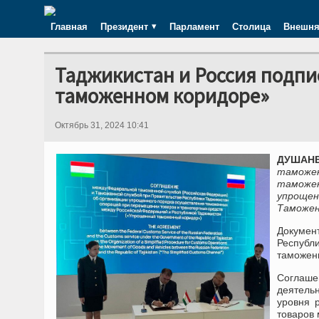
Главная
Президент
Парламент
Столица
Внешня
Таджикистан и Россия подп
таможенном коридоре»
Октябрь 31, 2024 10:41
ДУШАНБ
таможе
таможен
упроще
Таможен
Докуме
Республ
таможен
Соглаше
деятельн
уровня 
товаров 