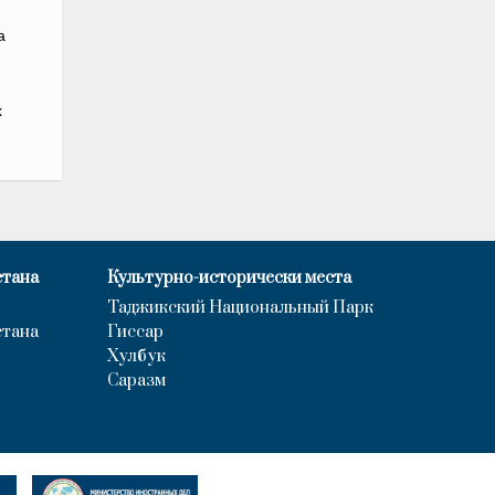
а
х
стана
Культурно-исторически места
Таджикский Национальный Парк
стана
Гиссар
Хулбук
Саразм