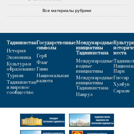
Все материалы рубрики
Таджикистан
Государственные
Международные
Культурн
символы
инициативы
историч
История
Таджикистана
места
Герб
Экономика
Международные
Таджикс
Флаг
Культура и
водные
Национа
образование
Гимн
инициативы
Парк
Туризм
Национальная
Международные
Гиссар
валюта
Таджикистан
инициативы
Хулбук
и мировое
Таджикистана
Саразм
сообщество
Навруз