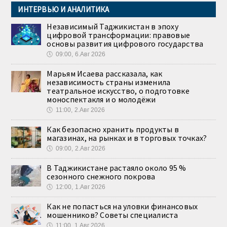
ИНТЕРВЬЮ И АНАЛИТИКА
Независимый Таджикистан в эпоху
цифровой трансформации: правовые
основы развития цифрового государства
🕔
09:00, 6.Авг 2026
Марьям Исаева рассказала, как
независимость страны изменила
театральное искусство, о подготовке
моноспектакля и о молодёжи
🕔
11:00, 2.Авг 2026
Как безопасно хранить продукты в
магазинах, на рынках и в торговых точках?
🕔
09:00, 2.Авг 2026
В Таджикистане растаяло около 95 %
сезонного снежного покрова
🕔
12:00, 1.Авг 2026
Как не попасться на уловки финансовых
мошенников? Советы специалиста
🕔
11:00, 1.Авг 2026