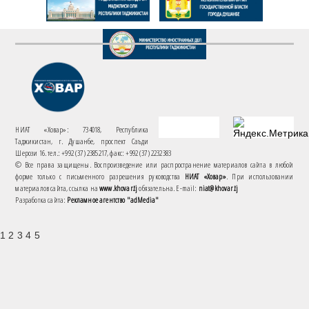
НИАТ «Ховар»: 734018, Республика
Таджикистан, г. Душанбе, проспект Саъди
Шерози 16. тел.: +992 (37) 2385217, факс: +992 (37) 2232383
© Все права защищены. Воспроизведение или распространение материалов сайта в любой
форме только с письменного разрешения руководства
НИАТ «Ховар»
. При использовании
материалов сайта, ссылка на
www.khovar.tj
обязательна. E-mail:
niat@khovar.tj
Разработка сайта:
Рекламное агентство "adMedia"
1 2 3 4 5