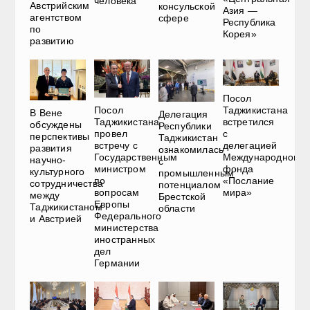
человека
Австрийским
консульской
Азия —
агентством
сфере
Республика
по
Корея»
развитию
Посол
Посол
Таджикистана
В Вене
Делегация
Таджикистана
встретился
обсуждены
Республики
провел
с
перспективы
Таджикистан
встречу с
делегацией
развития
ознакомилась
Государственным
Международного
научно-
с
министром
фонда
культурного
промышленным
по
«Послание
сотрудничества
потенциалом
вопросам
мира»
между
Брестской
Европы
Таджикистаном
области
Федерального
и Австрией
министерства
иностранных
дел
Германии