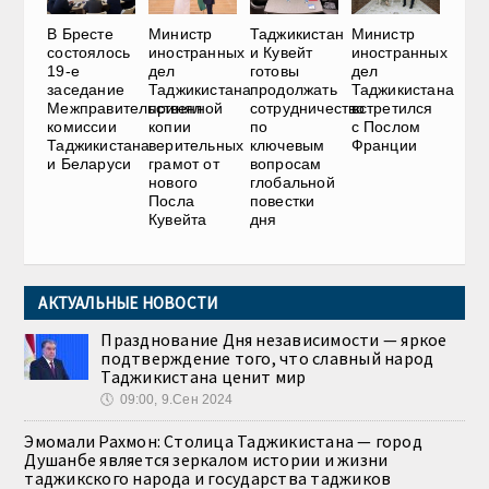
В Бресте
Министр
Таджикистан
Министр
состоялось
иностранных
и Кувейт
иностранных
19-е
дел
готовы
дел
заседание
Таджикистана
продолжать
Таджикистана
Межправительственной
принял
сотрудничество
встретился
комиссии
копии
по
с Послом
Таджикистана
верительных
ключевым
Франции
и Беларуси
грамот от
вопросам
нового
глобальной
Посла
повестки
Кувейта
дня
АКТУАЛЬНЫЕ НОВОСТИ
Празднование Дня независимости — яркое
подтверждение того, что славный народ
Таджикистана ценит мир
🕔
09:00, 9.Сен 2024
Эмомали Рахмон: Столица Таджикистана — город
Душанбе является зеркалом истории и жизни
таджикского народа и государства таджиков