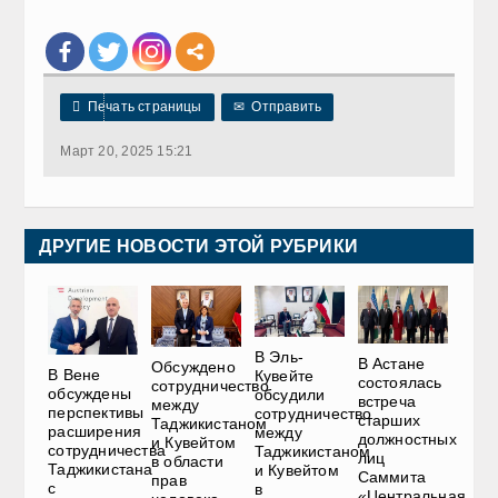

Печать страницы
✉
Отправить
Март 20, 2025 15:21
ДРУГИЕ НОВОСТИ ЭТОЙ РУБРИКИ
В Эль-
В Астане
Обсуждено
В Вене
Кувейте
состоялась
сотрудничество
обсуждены
обсудили
встреча
между
перспективы
сотрудничество
старших
Таджикистаном
расширения
между
должностных
и Кувейтом
сотрудничества
Таджикистаном
лиц
в области
Таджикистана
и Кувейтом
Саммита
прав
с
в
«Центральная