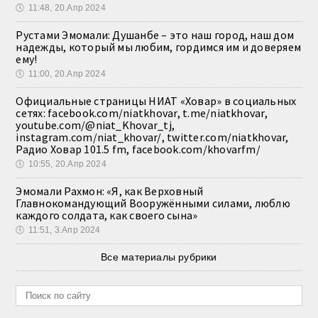
🕔
11:48, 20.Апр 2024
Рустами Эмомали: Душанбе – это наш город, наш дом
надежды, который мы любим, гордимся им и доверяем
ему!
🕔
11:00, 20.Апр 2024
Официальные страницы НИАТ «Ховар» в социальных
сетях: facebook.com/niatkhovar, t.me/niatkhovar,
youtube.com/@niat_Khovar_tj,
instagram.com/niat_khovar/, twitter.com/niatkhovar,
Радио Ховар 101.5 fm, facebook.com/khovarfm/
🕔
10:55, 20.Апр 2024
Эмомали Рахмон: «Я, как Верховный
Главнокомандующий Вооружёнными силами, люблю
каждого солдата, как своего сына»
🕔
11:51, 3.Апр 2024
Все материалы рубрики