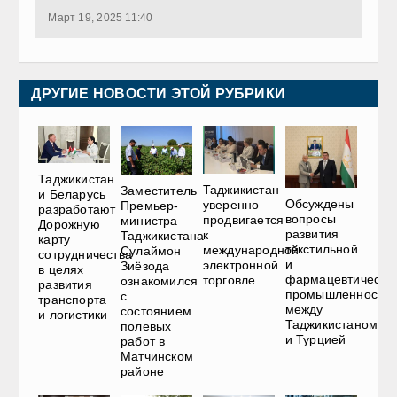
Март 19, 2025 11:40
ДРУГИЕ НОВОСТИ ЭТОЙ РУБРИКИ
Таджикистан
Таджикистан
Заместитель
и Беларусь
Обсуждены
уверенно
Премьер-
разработают
вопросы
продвигается
министра
Дорожную
развития
к
Таджикистана
карту
текстильной
международной
Сулаймон
сотрудничества
и
электронной
Зиёзода
в целях
фармацевтическо
торговле
ознакомился
развития
промышленности
с
транспорта
между
состоянием
и логистики
Таджикистаном
полевых
и Турцией
работ в
Матчинском
районе