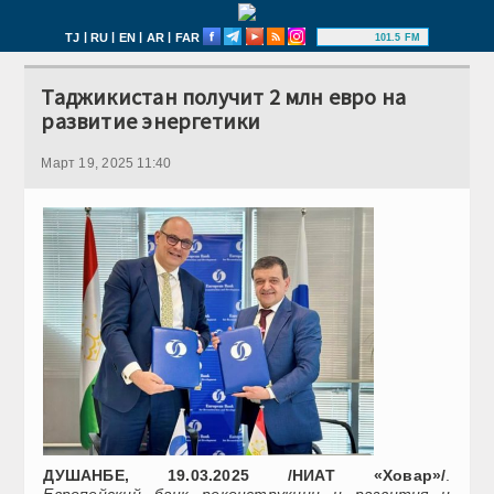
|
|
|
|
TJ
RU
EN
AR
FAR
101.5 FM
Таджикистан получит 2 млн евро на
развитие энергетики
Март 19, 2025 11:40
ДУШАНБЕ, 19.03.2025 /НИАТ «Ховар»/
.