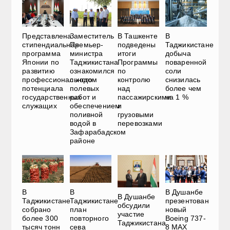
Представлена
Заместитель
В Ташкенте
В
стипендиальная
Премьер-
подведены
Таджикистане
программа
министра
итоги
добыча
Японии по
Таджикистана
Программы
поваренной
развитию
ознакомился
по
соли
профессионального
с ходом
контролю
снизилась
потенциала
полевых
над
более чем
государственных
работ и
пассажирскими
на 1 %
служащих
обеспечением
и
поливной
грузовыми
водой в
перевозками
Зафарабадском
районе
В
В
В Душанбе
В Душанбе
Таджикистане
Таджикистане
презентован
обсудили
собрано
план
новый
участие
более 300
повторного
Boeing 737-
Таджикистана
тысяч тонн
сева
8 MAX