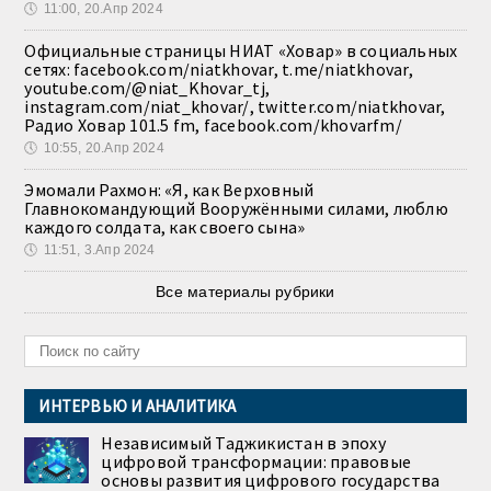
🕔
11:00, 20.Апр 2024
Официальные страницы НИАТ «Ховар» в социальных
сетях: facebook.com/niatkhovar, t.me/niatkhovar,
youtube.com/@niat_Khovar_tj,
instagram.com/niat_khovar/, twitter.com/niatkhovar,
Радио Ховар 101.5 fm, facebook.com/khovarfm/
🕔
10:55, 20.Апр 2024
Эмомали Рахмон: «Я, как Верховный
Главнокомандующий Вооружёнными силами, люблю
каждого солдата, как своего сына»
🕔
11:51, 3.Апр 2024
Все материалы рубрики
ИНТЕРВЬЮ И АНАЛИТИКА
Независимый Таджикистан в эпоху
цифровой трансформации: правовые
основы развития цифрового государства