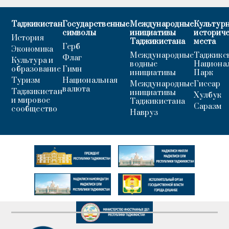
Таджикистан
Государственные
Международные
Культурн
символы
инициативы
историч
История
Таджикистана
места
Герб
Экономика
Международные
Таджикс
Флаг
Культура и
водные
Национа
образование
Гимн
инициативы
Парк
Туризм
Национальная
Международные
Гиссар
валюта
Таджикистан
инициативы
Хулбук
и мировое
Таджикистана
Саразм
сообщество
Навруз