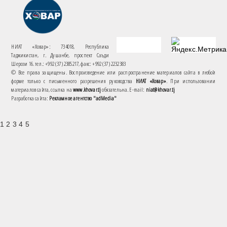
НИАТ «Ховар»: 734018, Республика
Таджикистан, г. Душанбе, проспект Саъди
Шерози 16. тел.: +992 (37) 2385217, факс: +992 (37) 2232383
© Все права защищены. Воспроизведение или распространение материалов сайта в любой
форме только с письменного разрешения руководства
НИАТ «Ховар»
. При использовании
материалов сайта, ссылка на
www.khovar.tj
обязательна. E-mail:
niat@khovar.tj
Разработка сайта:
Рекламное агентство "adMedia"
1 2 3 4 5