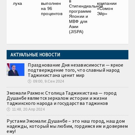
в
лука
выполнен
компании
Стипендиальной
на 96
«Сомон
программе
процентов
Эйр»
Японии и
МВФ для
Азии
(JISPA)
АКТУАЛЬНЫЕ НОВОСТИ
Празднование Дня независимости — яркое
подтверждение того, что славный народ
Таджикистана ценит мир
🕔
09:00, 9.Сен 2024
Эмомали Рахмон: Столица Таджикистана — город
Душанбе является зеркалом истории и жизни
таджикского народа и государства таджиков
🕔
11:48, 20.Апр 2024
Рустами Эмомали: Душанбе – это наш город, наш дом
надежды, который мы любим, гордимся им и доверяем
ему!