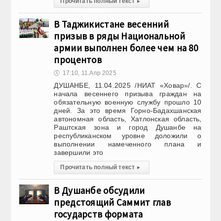
Прочитать полный текст
▸
В Таджикистане весенний
призыв в ряды Национальной
армии выполнен более чем на 80
процентов
🕔
17:10, 11.Апр 2025
ДУШАНБЕ, 11.04.2025 /НИАТ «Ховар»/. С
начала весеннего призыва граждан на
обязательную военную службу прошло 10
дней. За это время Горно-Бадахшанская
автономная область, Хатлонская область,
Раштская зона и город Душанбе на
республиканском уровне доложили о
выполнении намеченного плана и
завершили это
Прочитать полный текст
▸
В Душанбе обсудили
предстоящий Саммит глав
государств формата