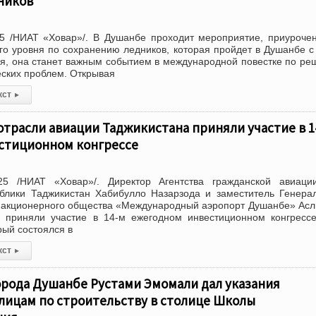
ников
5 /НИАТ «Ховар»/. В Душанбе проходит мероприятие, приуроче
о уровня по сохранению ледников, которая пройдет в Душанбе с
ся, она станет важным событием в международной повестке по р
еских проблем. Открывая
кст
▸
трасли авиации Таджикистана приняли участие в 1
стиционном конгрессе
25 /НИАТ «Ховар»/. Директор Агентства гражданской авиаци
ублики Таджикистан Хабибулло Назарзода и заместитель Генера
о акционерного общества «Международный аэропорт Душанбе» Ас
 приняли участие в 14-м ежегодном инвестиционном конгресс
рый состоялся в
кст
▸
орода Душанбе Рустами Эмомали дал указания
лицам по строительству в столице Школы