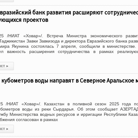
Евразийский банк развития расширяют сотрудниче
зующихся проектов
25 /НИАТ «Ховар»/. Встреча Министра экономического разви
Таджикистан Завки Завкизода и директора Евразийского банка разв
мира Якунина состоялась 7 апреля, сообщили в министерстве.
нул важность расширения сотрудничества в рамках реализую
кст
▸
 кубометров воды направят в Северное Аральское 
5 /НИАТ «Ховар»/. Казахстан в поливной сезон 2025 года по
убометров воды из реки Сырдарья. Об этом сообщает АЗЕРТА
ужбу Министерства водных ресурсов и ирригации Республики Каза
бжения согласован в рамках
кст
▸