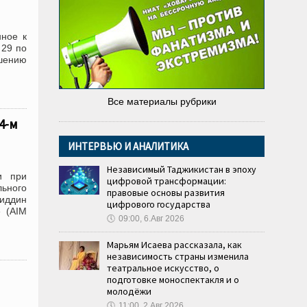
нное к
 29 по
ешению
Все материалы рубрики
4-м
ИНТЕРВЬЮ И АНАЛИТИКА
Независимый Таджикистан в эпоху
и при
цифровой трансформации:
льного
правовые основы развития
лиддин
цифрового государства
е (AIM
🕔
09:00, 6.Авг 2026
Марьям Исаева рассказала, как
независимость страны изменила
театральное искусство, о
подготовке моноспектакля и о
молодёжи
🕔
11:00, 2.Авг 2026