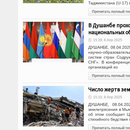
Таджикистана (U-17) 
Прочитать полный те
В Душанбе прох
национальных о
🕔
15:39, 8.Апр 2025
ДУШАНБЕ, 08.04.2025
научно-образовател
систем стран Содру
СНГ». В конференции
организаций из
Прочитать полный те
Число жертв зем
🕔
15:10, 8.Апр 2025
ДУШАНБЕ, 08.04.202
землетрясения в Мья
об этом сообщает Це
стихийного бедствия
Прочитать полный те