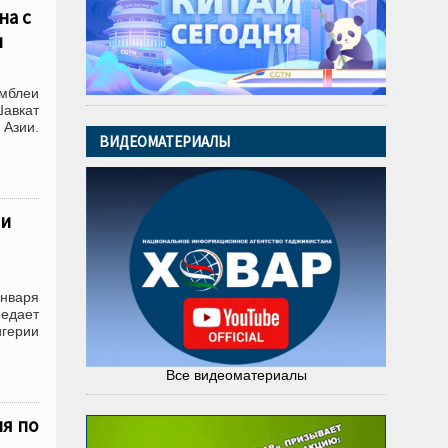
на с
и
мблеи
авкат
 Азии.
ВИДЕОМАТЕРИАЛЫ
ли
января
редает
герии
Все видеоматериалы
я по