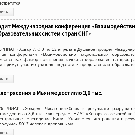
встретится
кст
▸
одит Международная конференция «Взаимодействи
бразовательных систем стран СНГ»
 /НИАТ «Ховар»/. С 8 по 12 апреля в Душанбе пройдет Междуна
ьная конференция «Взаимодействие национальных образовате
жества, как фактор повышения качества образования на простр
 примут участие учителя, педагоги и представители образоват
кст
▸
летрясения в Мьянме достигло 3,6 тыс.
5 /НИАТ «Ховар»/. Число погибших в результате разрушител
нме достигло 3,6 тыс. Как передает НИАТ «Ховар» со ссылкой на
нтральное телевидение Китая. Уточняется, что ранения в резу
 получили 5017 человек, пропавшими
кст
▸