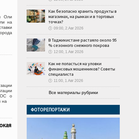
Как безопасно хранить продукты в
магазинах, на рынках и в торговых
и Оли
точках?
ли на
ставки
🕔
09:00, 2.Авг 2026
орода
В Таджикистане растаяло около 95
% сезонного снежного покрова
🕔
12:00, 1.Авг 2026
Как не попасться на уловки
финансовых мошенников? Советы
специалиста
🕔
11:00, 1.Авг 2026
изации
ьтации
Все материалы рубрики
ШОС о
 на
ФОТОРЕПОРТАЖИ
сокая