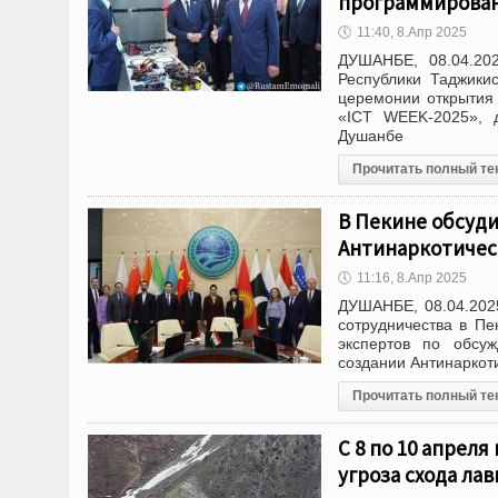
программирова
🕔
11:40, 8.Апр 2025
ДУШАНБЕ, 08.04.20
Республики Таджики
церемонии открытия 
«ICT WEEK-2025», д
Душанбе
Прочитать полный те
В Пекине обсуди
Антинаркотичес
🕔
11:16, 8.Апр 2025
ДУШАНБЕ, 08.04.2025
сотрудничества в Пе
экспертов по обсу
создании Антинаркот
Прочитать полный те
С 8 по 10 апрел
угроза схода лав