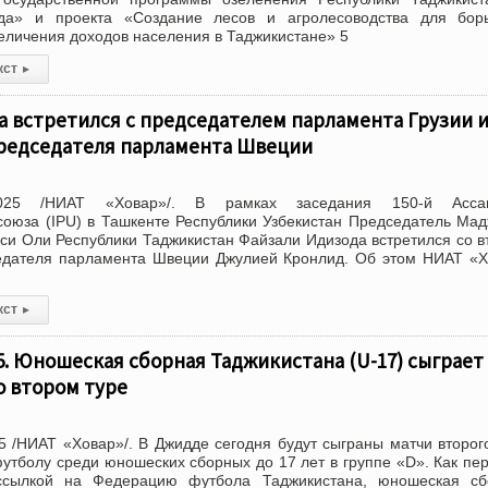
да» и проекта «Создание лесов и агролесоводства для бор
еличения доходов населения в Таджикистане» 5
кст
▸
 встретился с председателем парламента Грузии 
редседателя парламента Швеции
2025 /НИАТ «Ховар»/. В рамках заседания 150-й Асса
оюза (IPU) в Ташкенте Республики Узбекистан Председатель Ма
и Оли Республики Таджикистан Файзали Идизода встретился со 
едателя парламента Швеции Джулией Кронлид. Об этом НИАТ «
кст
▸
. Юношеская сборная Таджикистана (U-17) сыграет
о втором туре
 /НИАТ «Ховар»/. В Джидде сегодня будут сыграны матчи второг
футболу среди юношеских сборных до 17 лет в группе «D». Как пе
сылкой на Федерацию футбола Таджикистана, юношеская сб