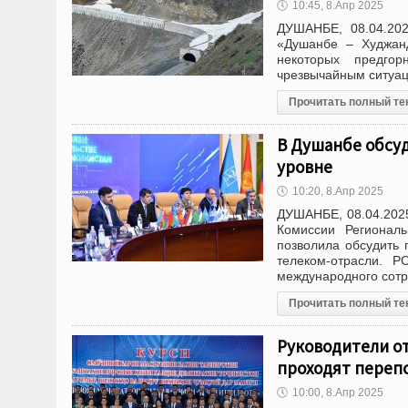
🕔
10:45, 8.Апр 2025
ДУШАНБЕ, 08.04.202
«Душанбе – Худжанд
некоторых предго
чрезвычайным ситуац
Прочитать полный те
В Душанбе обсу
уровне
🕔
10:20, 8.Апр 2025
ДУШАНБЕ, 08.04.2025
Комиссии Региональ
позволила обсудить 
телеком-отрасли. Р
международного сотр
Прочитать полный те
Руководители о
проходят переп
🕔
10:00, 8.Апр 2025