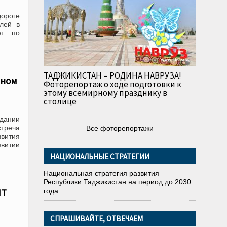
ороге
лей в
ет по
ТАДЖИКИСТАН – РОДИНА НАВРУЗА!
дном
Фоторепортаж о ходе подготовки к
этому всемирному празднику в
столице
едании
треча
Все фоторепортажи
звития
витии
НАЦИОНАЛЬНЫЕ СТРАТЕГИИ
Национальная стратегия развития
Республики Таджикистан на период до 2030
ПТ
года
СПРАШИВАЙТЕ, ОТВЕЧАЕМ