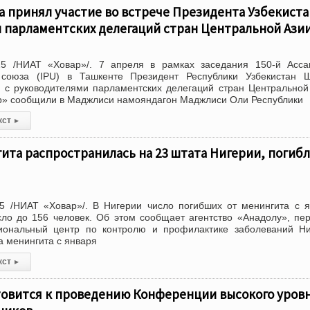
 принял участие во встрече Президента Узбекиста
 парламентских делегаций стран Центральной Ази
5 /НИАТ «Ховар»/. 7 апреля в рамках заседания 150-й Асса
союза (IPU) в Ташкенте Президент Республики Узбекистан Ш
 с руководителями парламентских делегаций стран Центральной
р» сообщили в Маджлиси намояндагон Маджлиси Оли Республики
кст
▸
та распространилась на 23 штата Нигерии, погиб
5 /НИАТ «Ховар»/. В Нигерии число погибших от менингита с 
сло до 156 человек. Об этом сообщает агентство «Анадолу», пе
ональный центр по контролю и профилактике заболеваний Ни
а менингита с января
кст
▸
товится к проведению Конференции высокого уровн