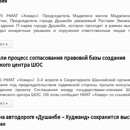
ния
25 /НИАТ «Ховар»/. Председатель Маджлиси милли Маджлис
стан, Председатель города Душанбе уважаемый Рустами Эмома
здания IT-парка города Душанбе, которое проходит в рамках вы
ал конкретные указания и поручения ответственным лицам г
кст
▸
ли процесс согласования правовой базы создания
кого центра ШОС
 /НИАТ «Ховар»/. 3-4 апреля в Секретариате Шанхайской орган
кине под председательством таджикской стороны прошли консул
ждению проекта Соглашения между государствами-членами 
ического центра ШОС. Об этом сообщает НИАТ «Ховар» со ссылкой
кст
▸
я на автодороге «Душанбе – Худжанд» сохранится вы
ин