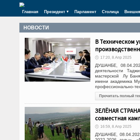
Главная
Президент
Парламент
Столица
Внешня
НОВОСТИ
В Техническом у
производственн
🕔
17:20, 8.Апр 2025
ДУШАНБЕ, 08.04.20
деятельности Тадж
мастерской Лу Баня 
имени академика Му
профессионально-тех
Прочитать полный те
ЗЕЛЁНАЯ СТРАНА.
совместная кам
🕔
16:59, 8.Апр 2025
ДУШАНБЕ, 08.04.202
2022-2026 годы», «