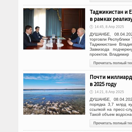
Таджикистан и 
в рамках реали
🕔
14:45, 8.Апр 2025
ДУШАНБЕ, 08.04.20
торговли Республики 
Таджикистане Влади
Завкизода подчерк
проектов. Владимир
Прочитать полный те
Почти миллиард
в 2025 году
🕔
14:21, 8.Апр 2025
ДУШАНБЕ, 08.04.202
порядка 3,7 млрд к
ссылкой на пресс-сл
Такой объем водосна
Прочитать полный те