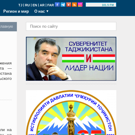
|
|
|
|
TJ
RU
EN
AR
FAR
101.5 FM
Регион и мир
О нас
главную
жения
ыта —
истана
ьского
сли на
ан на