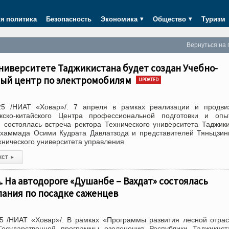
я политика
Безопасность
Экономика
Общество
Туризм
Вернуться на 
ниверситете Таджикистана будет создан Учебно-
ый центр по электромобилям
UPDATED
25 /НИАТ «Ховар»/. 7 апреля в рамках реализации и продви
икско-китайского Центра профессиональной подготовки и оп
состоялась встреча ректора Технического университета Таджик
хаммада Осими Кудрата Давлатзода и представителей Тяньцзин
нического университета управления
кст
▸
 На автодороге «Душанбе – Вахдат» состоялась
пания по посадке саженцев
5 /НИАТ «Ховар»/. В рамках «Программы развития лесной отра
Государственной программы озеленения Республики Таджикист