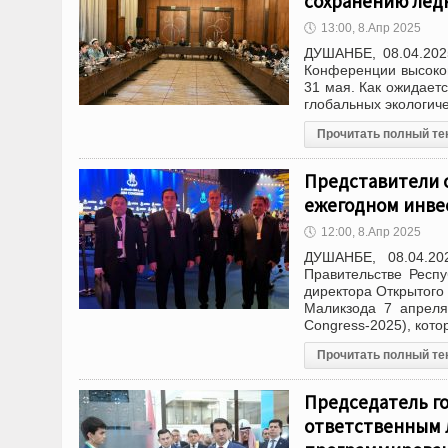
сохранению лед
🕔
13:00, 8.Апр 2025
ДУШАНБЕ, 08.04.202
Конференции высоког
31 мая. Как ожидает
глобальных экологич
Прочитать полный те
Представители о
ежегодном инве
🕔
12:00, 8.Апр 2025
ДУШАНБЕ, 08.04.20
Правительстве Респ
директора Открытог
Маликзода 7 апреля
Congress-2025), кото
Прочитать полный те
Председатель г
ответственным 