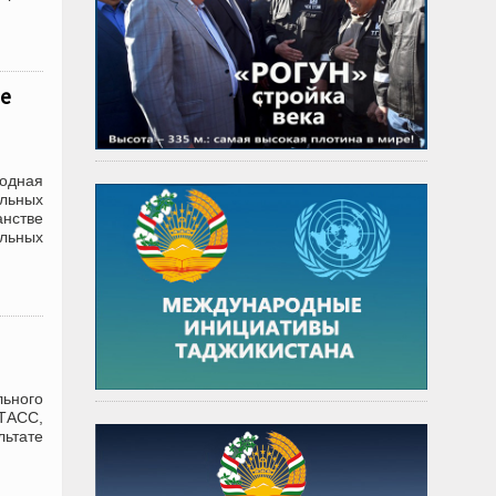
е
родная
льных
анстве
ельных
ьного
 ТАСС,
льтате