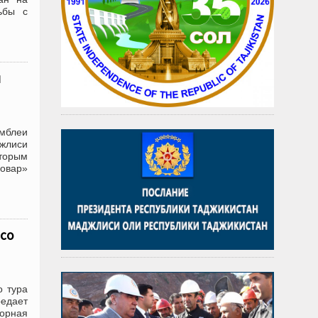
ьбы с
и
мблеи
джлиси
вторым
Ховар»
 со
о тура
редает
орная