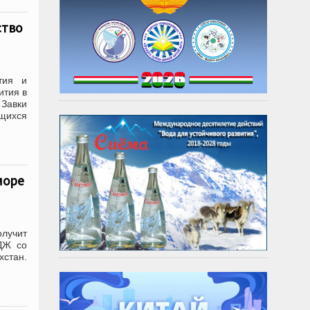
ство
тия и
ития в
 Завки
щихся
море
лучит
ДЖ со
хстан.