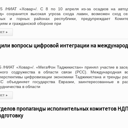
5 /НИАТ «Ховар»/. С 8 по 10 апреля из-за осадков на автод
» сохранится высокая угроза схода лавин, возможен сход се
рных и горных районах республики, предупреждает Комит
иям и гражданской обороне при
кст
▸
дили вопросы цифровой интеграции на междунаро
 /НИАТ «Ховар»/. «МегаФон Таджикистан» принял участие в зас
ного содружества в области связи (РСС). Международная вс
перспективы цифровизации экономики Таджикистана и тренды ра
СС объединяет государства Евразии, заинтересованные в раз
удничества в области
кст
▸
тделов пропаганды исполнительных комитетов НД
одготовку