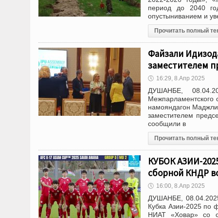
период до 2040 го
опустыниванием и ув
Прочитать полный те
Файзали Идизода
заместителем п
🕔
16:29, 8.Апр 2025
ДУШАНБЕ, 08.04.
Межпарламентского с
намояндагон Маджлис
заместителем предс
сообщили в
Прочитать полный те
КУБОК АЗИИ-2025
сборной КНДР в
🕔
16:00, 8.Апр 2025
ДУШАНБЕ, 08.04.2025
Кубка Азии-2025 по 
НИАТ «Ховар» со с