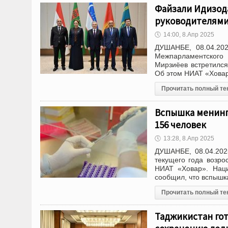
Файзали Идизода
руководителями
🕔
14:00, 8.Апр 2025
ДУШАНБЕ, 08.04.202
Межпарламентского 
Мирзиёев встретился
Об этом НИАТ «Хова
Прочитать полный те
Вспышка менинги
156 человек
🕔
13:28, 8.Апр 2025
ДУШАНБЕ, 08.04.202
текущего года возро
НИАТ «Ховар». Наци
сообщил, что вспышк
Прочитать полный те
Таджикистан го