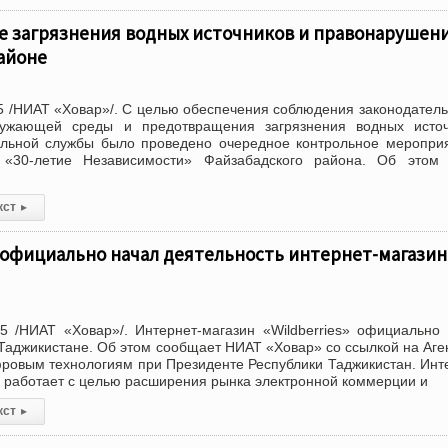
 загрязнения водных источников и правонарушени
айоне
 /НИАТ «Ховар»/. С целью обеспечения соблюдения законодатель
ружающей среды и предотвращения загрязнения водных источ
льной службы было проведено очередное контрольное меропри
 «30-летие Независимости» Файзабадского района. Об этом
кст
▸
 официально начал деятельность интернет-магазин
5 /НИАТ «Ховар»/. Интернет-магазин «Wildberries» официально
 Таджикистане. Об этом сообщает НИАТ «Ховар» со ссылкой на Аге
ровым технологиям при Президенте Республики Таджикистан. Инт
s» работает с целью расширения рынка электронной коммерции и
кст
▸