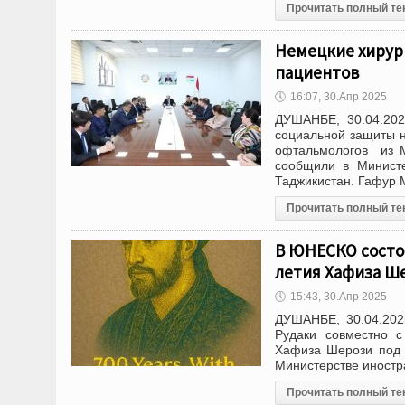
Прочитать полный те
Немецкие хирур
пациентов
🕔
16:07, 30.Апр 2025
ДУШАНБЕ, 30.04.202
социальной защиты н
офтальмологов из М
сообщили в Министе
Таджикистан. Гафур 
Прочитать полный те
В ЮНЕСКО состо
летия Хафиза Ш
🕔
15:43, 30.Апр 2025
ДУШАНБЕ, 30.04.202
Рудаки совместно 
Хафиза Шерози под 
Министерстве иностр
Прочитать полный те