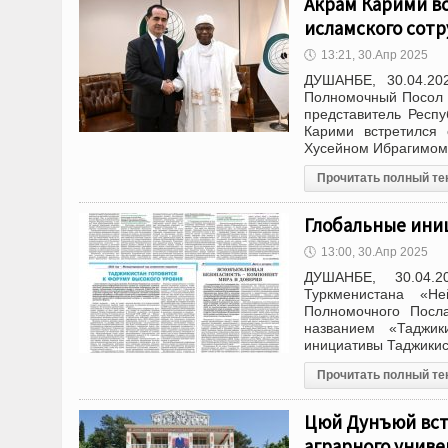
Акрам Карими в
исламского сот
🕔
13:21, 30.Апр 2025
ДУШАНБЕ, 30.04.20
Полномочный Посол Р
представитель Респу
Карими встретился 
Хусейном Ибрагимом 
Прочитать полный те
Глобальные ини
🕔
13:00, 30.Апр 2025
ДУШАНБЕ, 30.04.2
Туркменистана «Не
Полномочного Посл
названием «Таджик
инициативы Таджикис
Прочитать полный те
Цюй Дунъюй вст
аграрного униве