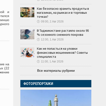
Как безопасно хранить продукты в
ной и
магазинах, на рынках и в торговых
етился
точках?
риншо
🕔
09:00, 2.Авг 2026
рного
В Таджикистане растаяло около 95
% сезонного снежного покрова
🕔
12:00, 1.Авг 2026
Как не попасться на уловки
финансовых мошенников? Советы
специалиста
🕔
11:00, 1.Авг 2026
ние на
ых (22
Все материалы рубрики
жение
ФОТОРЕПОРТАЖИ