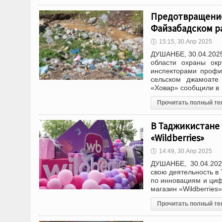
Предотвращение
Файзабадском р
🕔
15:15, 30.Апр 2025
ДУШАНБЕ, 30.04.2025
области охраны ок
инспекторами профи
сельском джамоате
«Ховар» сообщили в
Прочитать полный те
В Таджикистане
«Wildberries»
🕔
14:49, 30.Апр 2025
ДУШАНБЕ, 30.04.202
свою деятельность в
по инновациям и циф
магазин «Wildberrie
Прочитать полный те