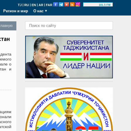
|
|
|
|
TJ
RU
EN
AR
FAR
101.5 FM
Регион и мир
О нас
главную
стан
дента
аемого
чале о
тан и
уациям
монали
асного
тской