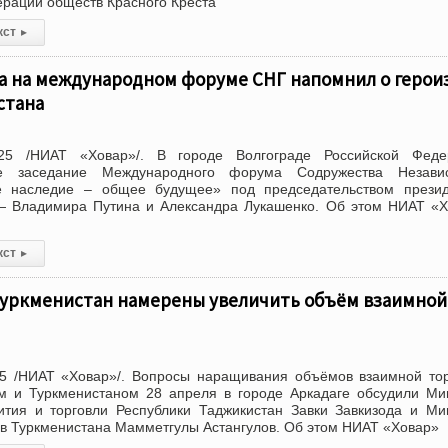
рации обществ Красного Креста
кст
▸
а на международном форуме СНГ напомнил о герои
стана
25 /НИАТ «Ховар»/. В городе Волгограде Российской Феде
ое заседание Международного форума Содружества Незави
е наследие – общее будущее» под председательством презид
— Владимира Путина и Александра Лукашенко. Об этом НИАТ «
кст
▸
Туркменистан намерены увеличить объём взаимной
5 /НИАТ «Ховар»/. Вопросы наращивания объёмов взаимной то
м и Туркменистаном 28 апреля в городе Аркадаге обсудили М
вития и торговли Республики Таджикистан Завки Завкизода и М
в Туркменистана Мамметгулы Астангулов. Об этом НИАТ «Ховар»