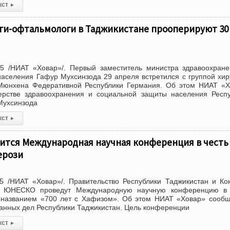
кст
▸
ги-офтальмологи в Таджикистане прооперируют 30
5 /НИАТ «Ховар»/. Первый заместитель министра здравоохран
аселения Гафур Мухсинзода 29 апреля встретился с группой хир
юнхена Федеративной Республики Германия. Об этом НИАТ «Х
рстве здравоохранения и социальной защиты населения Респу
Мухсинзода
кст
▸
ится Международная научная конференция в честь 
ерози
5 /НИАТ «Ховар»/. Правительство Республики Таджикистан и Ко
с ЮНЕСКО проведут Международную научную конференцию в 
названием «700 лет с Хафизом». Об этом НИАТ «Ховар» сообщ
анных дел Республики Таджикистан. Цель конференции
кст
▸