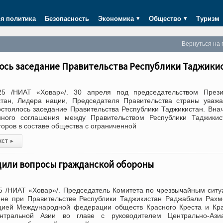
я политика
Безопасность
Экономика
Общество
Туризм
Вернуться на 
лось заседание Правительства Республики Таджики
25 /НИАТ «Ховар»/. 30 апреля под председательством Прези
стан, Лидера нации, Председателя Правительства страны уваж
тоялось заседание Правительства Республики Таджикистан. Вна
нного соглашения между Правительством Республики Таджикис
оров в составе общества с ограниченной
кст
▸
дили вопросы гражданской обороны
5 /НИАТ «Ховар»/. Председатель Комитета по чрезвычайным сит
оне при Правительстве Республики Таджикистан Раджабали Рах
ацией Международной федерации обществ Красного Креста и Кр
тральной Азии во главе с руководителем Центрально-Азиа