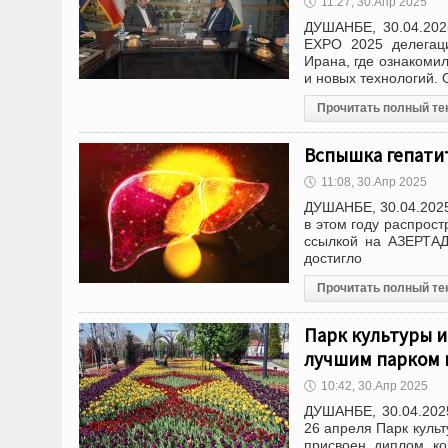
🕔
11:27, 30.Апр 2025
ДУШАНБЕ, 30.04.202
EXPO 2025 делегаци
Ирана, где ознакоми
и новых технологий.
Прочитать полный те
Вспышка гепатит
🕔
11:08, 30.Апр 2025
ДУШАНБЕ, 30.04.2025 
в этом году распрос
ссылкой на АЗЕРТАД
достигло
Прочитать полный те
Парк культуры 
лучшим парком в
🕔
10:42, 30.Апр 2025
ДУШАНБЕ, 30.04.2025
26 апреля Парк куль
присвоен диплом ко