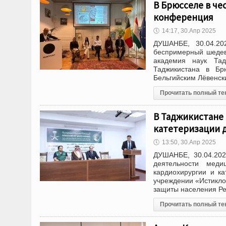
В Брюсселе в че
конференция
🕔
14:17, 30.Апр 2025
ДУШАНБЕ, 30.04.20
беспримерный шедев
академия наук Тад
Таджикистана в Бр
Бельгийским Лёвенск
Прочитать полный те
В Таджикистане
катетеризации д
🕔
13:50, 30.Апр 2025
ДУШАНБЕ, 30.04.202
деятельности мед
кардиохирургии и к
учреждении «Истикло
защиты населения Ре
Прочитать полный те