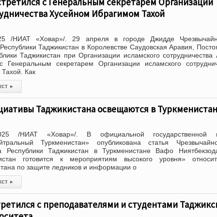
стретился с Генеральным секретарем Организации
рудничества Хусейном Ибрагимом Тахой
25 /НИАТ «Ховар»/. 29 апреля в городе Джидде Чрезвычай
еспублики Таджикистан в Королевстве Саудовская Аравия, Пост
блики Таджикистан при Организации исламского сотрудничества
с Генеральным секретарем Организации исламского сотруднич
Тахой. Как
кст
▸
циативы Таджикистана освещаются в Туркмениста
025 /НИАТ «Ховар»/. В официальной государственной г
йтральный Туркменистан» опубликована статья Чрезвычайн
а Республики Таджикистан в Туркменистане Вафо Ниятбекзод
истан готовится к мероприятиям высокого уровня» относит
тана по защите ледников и информации о
кст
▸
ретился с преподавателями и студентами Таджикс
рситета