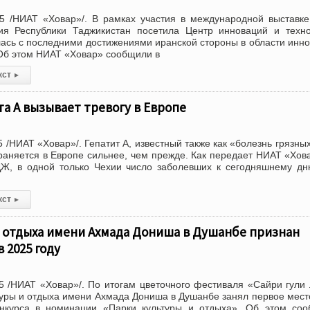
5 /НИАТ «Ховар»/. В рамках участия в международной выставк
я Республики Таджикистан посетила Центр инноваций и техно
лась с последними достижениями иранской стороны в области инн
 Об этом НИАТ «Ховар» сообщили в
кст
▸
а А вызывает тревогу в Европе
/НИАТ «Ховар»/. Гепатит А, известный также как «болезнь грязных
траняется в Европе сильнее, чем прежде. Как передает НИАТ «Хов
Ж, в одной только Чехии число заболевших к сегодняшнему д
кст
▸
и отдыха имени Ахмада Дониша в Душанбе признан
 2025 году
 /НИАТ «Ховар»/. По итогам цветочного фестиваля «Сайри гули
туры и отдыха имени Ахмада Дониша в Душанбе занял первое мест
нкурса в номинации «Парки культуры и отдыха». Об этом соо