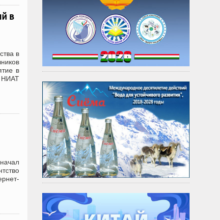
й в
ства в
ников
ятие в
 НИАТ
 начал
нтство
ернет-