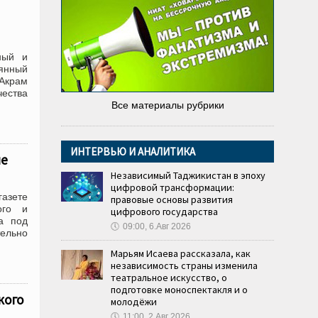
ный и
оянный
 Акрам
ества
Все материалы рубрики
ИНТЕРВЬЮ И АНАЛИТИКА
не
Независимый Таджикистан в эпоху
цифровой трансформации:
азете
правовые основы развития
ого и
цифрового государства
а под
🕔
09:00, 6.Авг 2026
ельно
Марьям Исаева рассказала, как
независимость страны изменила
театральное искусство, о
подготовке моноспектакля и о
кого
молодёжи
🕔
11:00, 2.Авг 2026