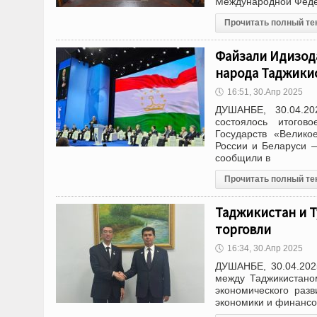
Международной Феде
Прочитать полный те
Файзали Идизод
народа Таджики
🕔
16:51, 30.Апр 2025
ДУШАНБЕ, 30.04.20
состоялось итогов
Государств «Велико
России и Беларуси 
сообщили в
Прочитать полный те
Таджикистан и 
торговли
🕔
16:34, 30.Апр 2025
ДУШАНБЕ, 30.04.202
между Таджикистано
экономического раз
экономики и финансо