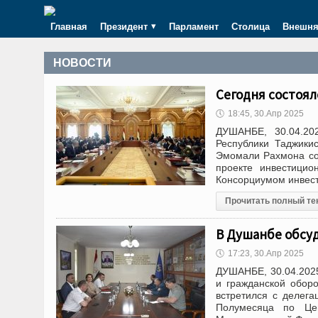
Главная
Президент
Парламент
Столица
Внешня
НОВОСТИ
Сегодня состоя
🕔
18:45, 30.Апр 2025
ДУШАНБЕ, 30.04.20
Республики Таджики
Эмомали Рахмона сос
проекте инвестицио
Консорциумом инвест
Прочитать полный те
В Душанбе обсу
🕔
17:23, 30.Апр 2025
ДУШАНБЕ, 30.04.202
и гражданской обор
встретился с делег
Полумесяца по Цен