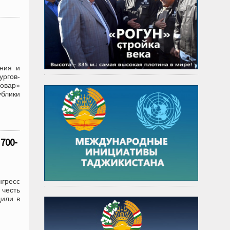
ения и
ургов-
овар»
блики
700-
нгресс
честь
или в