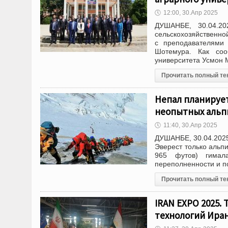
🕔
12:00, 30.Апр 2025
ДУШАНБЕ, 30.04.20
сельскохозяйственн
с преподавателями 
Шотемура. Как соо
университета Усмон 
Прочитать полный те
Непал планирует
неопытных альп
🕔
11:40, 30.Апр 2025
ДУШАНБЕ, 30.04.2025
Эверест только альп
965 футов) гимал
переполненности и п
Прочитать полный те
IRAN EXPO 2025.
технологий Ира