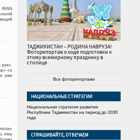
е IRAN
логий
оваций
ТАДЖИКИСТАН – РОДИНА НАВРУЗА!
Фоторепортаж о ходе подготовки к
этому всемирному празднику в
столице
 рук»,
ар» со
ню уже
Все фоторепортажи
НАЦИОНАЛЬНЫЕ СТРАТЕГИИ
Национальная стратегия развития
Республики Таджикистан на период до 2030
года
 лола»
о, ему
СПРАШИВАЙТЕ, ОТВЕЧАЕМ
бщает