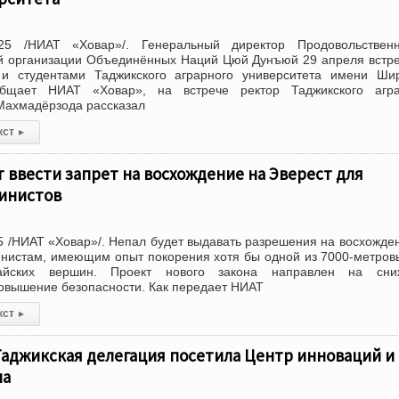
25 /НИАТ «Ховар»/. Генеральный директор Продовольствен
ой организации Объединённых Наций Цюй Дунъюй 29 апреля встр
и студентами Таджикского аграрного университета имени Ши
бщает НИАТ «Ховар», на встрече ректор Таджикского агра
Махмадёрзода рассказал
кст
▸
 ввести запрет на восхождение на Эверест для
инистов
 /НИАТ «Ховар»/. Непал будет выдавать разрешения на восхожде
инистам, имеющим опыт покорения хотя бы одной из 7000-метров
айских вершин. Проект нового закона направлен на сни
овышение безопасности. Как передает НИАТ
кст
▸
 Таджикская делегация посетила Центр инноваций и
на