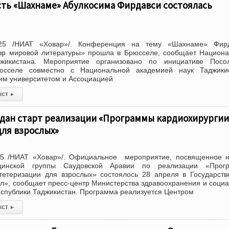
сть «Шахнаме» Абулкосима Фирдавси состоялась
25 /НИАТ «Ховар»/. Конференция на тему «Шахнаме» Фирд
р мировой литературы» прошла в Брюсселе, сообщает Национа
жикистана. Мероприятие организовано по инициативе Посол
юсселе совместно с Национальной академией наук Таджикис
им университетом и Ассоциацией
кст
▸
 дан старт реализации «Программы кардиохирургии
ля взрослых»
5 /НИАТ «Ховар»/. Официальное мероприятие, посвященное н
ицинской группы Саудовской Аравии по реализации «Прог
атетеризации для взрослых» состоялось 28 апреля в Государст
л», сообщает пресс-центр Министерства здравоохранения и соци
спублики Таджикистан. Программа реализуется Центром
кст
▸