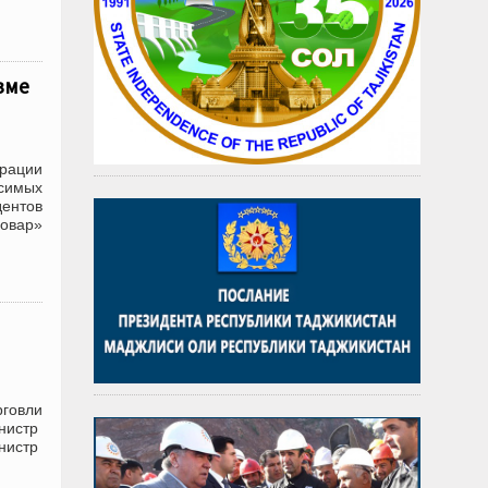
зме
рации
симых
ентов
Ховар»
рговли
инистр
инистр