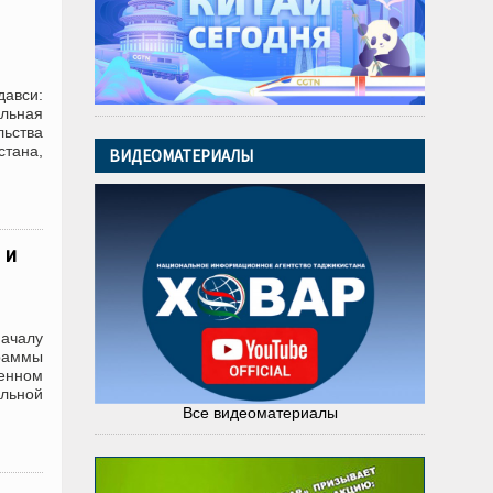
авси:
льная
ьства
тана,
ВИДЕОМАТЕРИАЛЫ
 и
ачалу
раммы
венном
альной
Все видеоматериалы