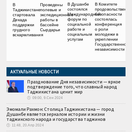
В Душанбе
В Комитете
В
Проведены
состоялся
продовольственно
Таджикистане
полевые и
Международный
безопасности
стартовала
экспедиционные
форум по
состоялась
Декада
работы в
социальной
конференция
поддержки
бассейне
работе и
о роли
грудного
Сырдарьи
социальным
молодежи в
вскармливания
услугам
укреплении
Государственной
независимости
АКТУАЛЬНЫЕ НОВОСТИ
Празднование Дня независимости — яркое
подтверждение того, что славный народ
Таджикистана ценит мир
🕔
09:00, 9.Сен 2024
Эмомали Рахмон: Столица Таджикистана — город
Душанбе является зеркалом истории и жизни
таджикского народа и государства таджиков
🕔
11:48, 20.Апр 2024