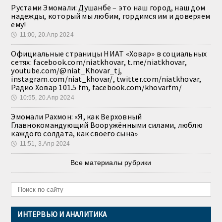
Рустами Эмомали: Душанбе – это наш город, наш дом
надежды, который мы любим, гордимся им и доверяем
ему!
🕔
11:00, 20.Апр 2024
Официальные страницы НИАТ «Ховар» в социальных
сетях: facebook.com/niatkhovar, t.me/niatkhovar,
youtube.com/@niat_Khovar_tj,
instagram.com/niat_khovar/, twitter.com/niatkhovar,
Радио Ховар 101.5 fm, facebook.com/khovarfm/
🕔
10:55, 20.Апр 2024
Эмомали Рахмон: «Я, как Верховный
Главнокомандующий Вооружёнными силами, люблю
каждого солдата, как своего сына»
🕔
11:51, 3.Апр 2024
Все материалы рубрики
ИНТЕРВЬЮ И АНАЛИТИКА