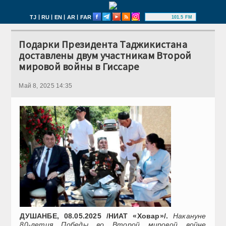
|
|
|
|
TJ
RU
EN
AR
FAR
101.5 FM
Подарки Президента Таджикистана
доставлены двум участникам Второй
мировой войны в Гиссаре
Май 8, 2025 14:35
ДУШАНБЕ, 08.05.2025 /НИАТ «Ховар»/.
Накануне
80-летия Победы во Второй мировой войне