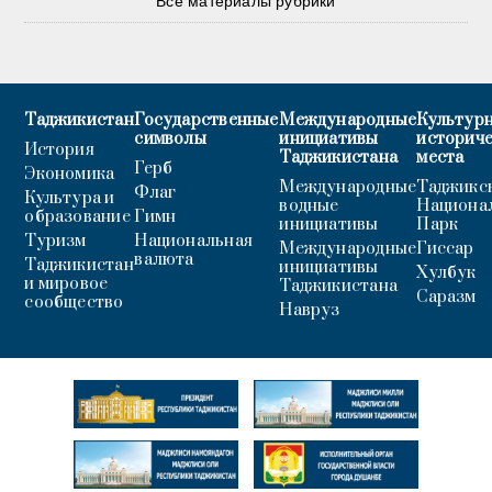
Все материалы рубрики
Таджикистан
Государственные
Международные
Культурн
символы
инициативы
историч
История
Таджикистана
места
Герб
Экономика
Международные
Таджикс
Флаг
Культура и
водные
Национа
образование
Гимн
инициативы
Парк
Туризм
Национальная
Международные
Гиссар
валюта
Таджикистан
инициативы
Хулбук
и мировое
Таджикистана
Саразм
сообщество
Навруз