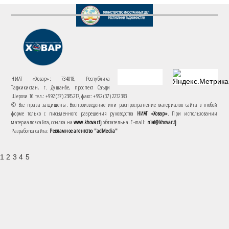
НИАТ «Ховар»: 734018, Республика
Таджикистан, г. Душанбе, проспект Саъди
Шерози 16. тел.: +992 (37) 2385217, факс: +992 (37) 2232383
© Все права защищены. Воспроизведение или распространение материалов сайта в любой
форме только с письменного разрешения руководства
НИАТ «Ховар»
. При использовании
материалов сайта, ссылка на
www.khovar.tj
обязательна. E-mail:
niat@khovar.tj
Разработка сайта:
Рекламное агентство "adMedia"
1 2 3 4 5