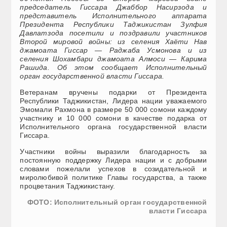
председатель Гиссара Джаббор Насирзода и
представитель Исполнительного аппарата
Президента Республики Таджикистан Зулфия
Давлатзода посетили и поздравили участников
Второй мировой войны: из селения Хаёти Нав
джамоата Гиссар — Раджаба Усмонова и из
селения Шохамбари джамоата Алмоси — Карима
Рашида. Об этом сообщает Исполнительный
орган государственной власти Гиссара.
Ветеранам вручены подарки от Президента
Республики Таджикистан, Лидера нации уважаемого
Эмомали Рахмона в размере 50 000 сомони каждому
участнику и 10 000 сомони в качестве подарка от
Исполнительного органа государственной власти
Гиссара.
Участники войны выразили благодарность за
постоянную поддержку Лидера нации и с добрыми
словами пожелали успехов в созидательной и
миролюбивой политике Главы государства, а также
процветания Таджикистану.
ФОТО: Исполнительный орган государственной
власти Гиссара