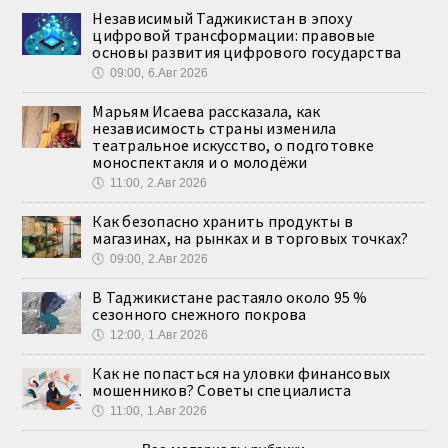
Независимый Таджикистан в эпоху
цифровой трансформации: правовые
основы развития цифрового государства
🕔
09:00, 6.Авг 2026
Марьям Исаева рассказала, как
независимость страны изменила
театральное искусство, о подготовке
моноспектакля и о молодёжи
🕔
11:00, 2.Авг 2026
Как безопасно хранить продукты в
магазинах, на рынках и в торговых точках?
🕔
09:00, 2.Авг 2026
В Таджикистане растаяло около 95 %
сезонного снежного покрова
🕔
12:00, 1.Авг 2026
Как не попасться на уловки финансовых
мошенников? Советы специалиста
🕔
11:00, 1.Авг 2026