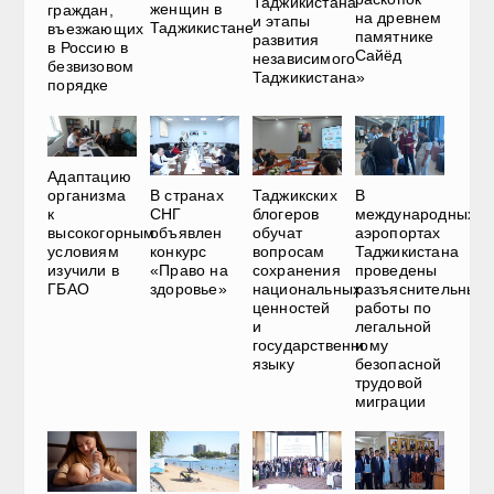
Таджикистана
женщин в
граждан,
на древнем
и этапы
Таджикистане
въезжающих
памятнике
развития
в Россию в
Сайёд
независимого
безвизовом
Таджикистана»
порядке
Адаптацию
В странах
Таджикских
В
организма
СНГ
блогеров
международных
к
объявлен
обучат
аэропортах
высокогорным
конкурс
вопросам
Таджикистана
условиям
«Право на
сохранения
проведены
изучили в
здоровье»
национальных
разъяснительные
ГБАО
ценностей
работы по
и
легальной
государственному
и
языку
безопасной
трудовой
миграции