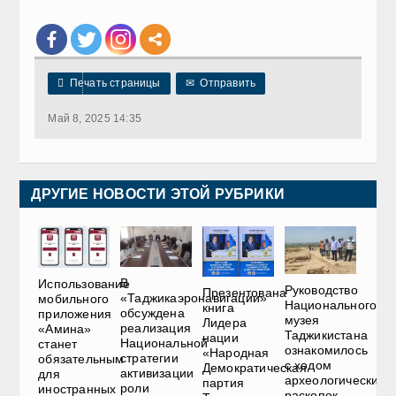

Печать страницы
✉
Отправить
Май 8, 2025 14:35
ДРУГИЕ НОВОСТИ ЭТОЙ РУБРИКИ
В
Использование
Руководство
Презентована
«Таджикаэронавигации»
мобильного
Национального
книга
обсуждена
приложения
музея
Лидера
реализация
«Амина»
Таджикистана
нации
Национальной
станет
ознакомилось
«Народная
стратегии
обязательным
с ходом
Демократическая
активизации
для
археологических
партия
роли
иностранных
раскопок