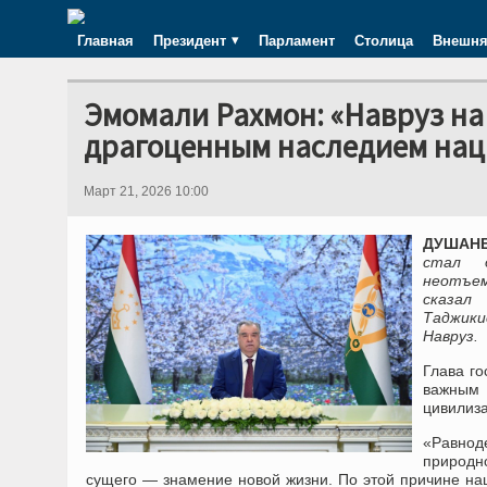
Главная
Президент
Парламент
Столица
Внешня
Эмомали Рахмон: «Навруз на
драгоценным наследием нац
Март 21, 2026 10:00
ДУШАНБЕ
стал д
неотъем
сказал
Таджики
Навруз.
Глава го
важным 
цивилиза
«Равнод
природн
сущего — знамение новой жизни. По этой причине наш