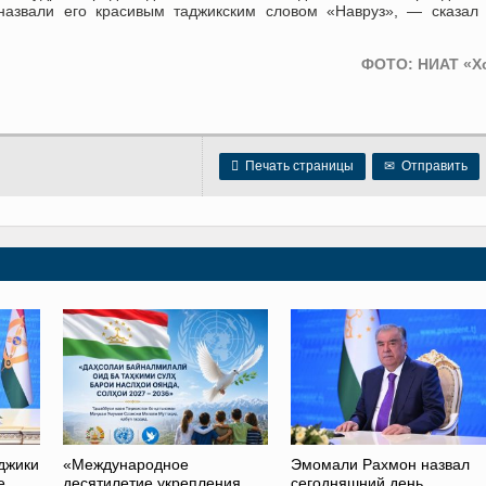
 назвали его красивым таджикским словом «Навруз», — сказал
ФОТО: НИАТ «Х

Печать страницы
✉
Отправить
джики
«Международное
Эмомали Рахмон назвал
е
десятилетие укрепления
сегодняшний день