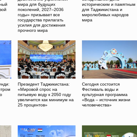
йный
мира для будущих
историческим и памятным
вой
поколений, 2027–2036
для Таджикистана и
годы» призывает все
миролюбивых народов
государства прилагать
мира
усилия для достижения
прочного мира
унди:
Президент Таджикистана:
Сегодня состоится
нтром
«Мировой спрос на
Фестиваль воды и
о
питьевую воду к 2050 году
культурная программа
увеличится как минимум на
«Вода – источник жизни
25 процентов»
человечества»