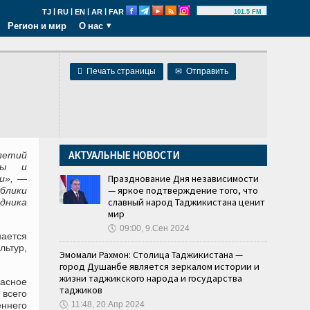
|
|
|
|
TJ
RU
EN
AR
FAR
101.5 FM
Регион и мир
О нас

Печать страницы
✉
Отправить
АКТУАЛЬНЫЕ НОВОСТИ
летий
уры и
Празднование Дня независимости
и», —
— яркое подтверждение того, что
блики
славный народ Таджикистана ценит
дника
мир
🕔
09:00, 9.Сен 2024
нается
ьтур,
Эмомали Рахмон: Столица Таджикистана —
город Душанбе является зеркалом истории и
жизни таджикского народа и государства
асное
таджиков
 всего
еннего
🕔
11:48, 20.Апр 2024