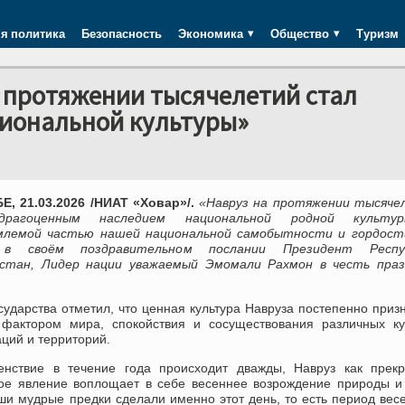
я политика
Безопасность
Экономика
Общество
Туризм
 протяжении тысячелетий стал
иональной культуры»
, 21.03.2026 /НИАТ «Ховар»/.
«Навруз на протяжении тысяче
рагоценным наследием национальной родной культ
лемой частью нашей национальной самобытности и гордост
 в своём поздравительном послании Президент Респу
стан, Лидер нации уважаемый Эмомали Рахмон в честь праз
сударства отметил, что ценная культура Навруза постепенно приз
фактором мира, спокойствия и сосуществования различных кул
ций и территорий.
енствие в течение года происходит дважды, Навруз как прекр
ое явление воплощает в себе весеннее возрождение природы и
и мудрые предки сделали именно этот день, то есть период вес