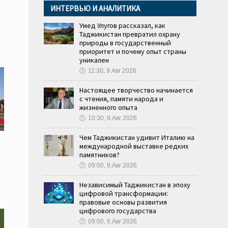
ИНТЕРВЬЮ И АНАЛИТИКА
Умед Улугов рассказал, как
Таджикистан превратил охрану
природы в государственный
приоритет и почему опыт страны
уникален
🕔
11:30, 9.Авг 2026
Настоящее творчество начинается
с чтения, памяти народа и
жизненного опыта
🕔
10:30, 9.Авг 2026
Чем Таджикистан удивит Италию на
международной выставке редких
памятников?
🕔
09:00, 9.Авг 2026
Независимый Таджикистан в эпоху
цифровой трансформации:
правовые основы развития
цифрового государства
🕔
09:00, 6.Авг 2026