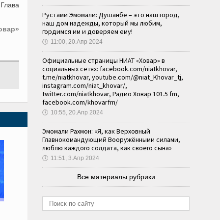
 Глава
Рустами Эмомали: Душанбе – это наш город,
наш дом надежды, который мы любим,
овар»
гордимся им и доверяем ему!
🕔
11:00, 20.Апр 2024
Официальные страницы НИАТ «Ховар» в
социальных сетях: facebook.com/niatkhovar,
t.me/niatkhovar, youtube.com/@niat_Khovar_tj,
instagram.com/niat_khovar/,
twitter.com/niatkhovar, Радио Ховар 101.5 fm,
facebook.com/khovarfm/
🕔
10:55, 20.Апр 2024
Эмомали Рахмон: «Я, как Верховный
Главнокомандующий Вооружёнными силами,
люблю каждого солдата, как своего сына»
🕔
11:51, 3.Апр 2024
Все материалы рубрики