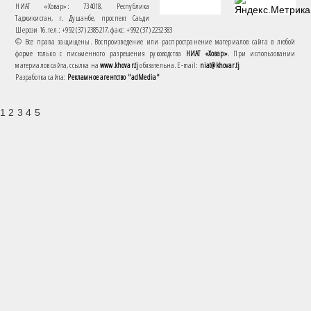
НИАТ «Ховар»: 734018, Республика
Таджикистан, г. Душанбе, проспект Саъди
Шерози 16. тел.: +992 (37) 2385217, факс: +992 (37) 2232383
© Все права защищены. Воспроизведение или распространение материалов сайта в любой
форме только с письменного разрешения руководства
НИАТ «Ховар»
. При использовании
материалов сайта, ссылка на
www.khovar.tj
обязательна. E-mail:
niat@khovar.tj
Разработка сайта:
Рекламное агентство "adMedia"
1 2 3 4 5