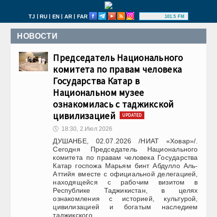
|
|
|
|
TJ
RU
EN
AR
FAR
101.5 FM
НОВОСТИ
Председатель Национального
комитета по правам человека
Государства Катар в
Национальном музее
ознакомилась с таджикской
цивилизацией
UPDATED
🕔
18:30, 2.Июл 2026
ДУШАНБЕ, 02.07.2026 /НИАТ «Ховар»/.
Сегодня Председатель Национального
комитета по правам человека Государства
Катар госпожа Марьям бинт Абдулло Аль-
Аттийя вместе с официальной делегацией,
находящейся с рабочим визитом в
Республике Таджикистан, в целях
ознакомления с историей, культурой,
цивилизацией и богатым наследием
таджикского