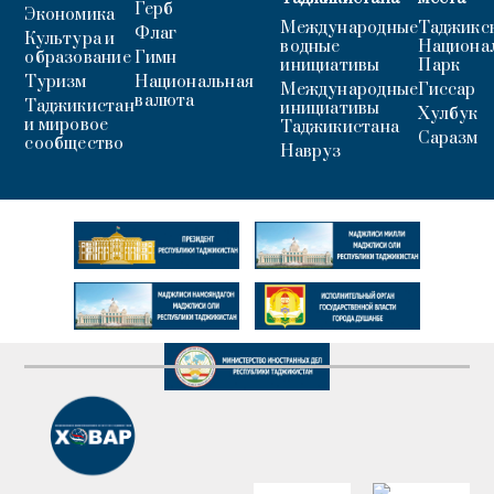
Герб
Экономика
Международные
Таджикс
Флаг
Культура и
водные
Национа
образование
Гимн
инициативы
Парк
Туризм
Национальная
Международные
Гиссар
валюта
Таджикистан
инициативы
Хулбук
и мировое
Таджикистана
Саразм
сообщество
Навруз