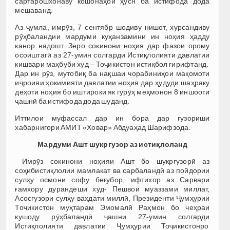
сартарошхонаву кошонаҳои ҳусн ба истифода дода
мешаванд.
Аз ҷумла, имрӯз, 7 сентябр шодиву нишот, хурсандиву
рӯҳбаландии мардуми куҳанзамини ин ноҳия ҳадду
канор надошт. Зеро сокинони ноҳия дар фазои орому
осоиштагӣ аз 27-умин солгарди Истиқлолияти давлатии
кишвари маҳбуби худ – Тоҷикистон истиқбол гирифтанд.
Дар ин рӯз, мутобиқ ба нақшаи чорабиниҳои мақомоти
иҷроияи ҳокимияти давлатии ноҳия дар ҳудуди шаҳраку
деҳоти ноҳия бо иштироки як гурӯҳ меҳмонон 8 иншооти
ҷашнӣ ба истифода дода шуданд.
Иттилои муфассал дар ин бора дар гузориши
хабарнигори АМИТ «Ховар» Абдуаҳад Шарифзода.
Мардуми Ашт шукргузор аз истиқлоланд
Имрӯз сокинони ноҳияи Ашт бо шукргузорӣ аз
соҳибистиқлолии мамлакат ва сарбаландӣ аз пойдории
сулҳу осмони софу беғубор, ифтихор аз Сарвари
ғамхору дурандеши худ- Пешвои муаззами миллат,
Асосгузори сулҳу ваҳдати миллӣ, Президенти Ҷумҳурии
Тоҷикистон муҳтарам Эмомалӣ Раҳмон бо чеҳраи
кушоду рӯҳбаландӣ ҷашни 27-умин солгарди
Истиқлолияти давлатии Ҷумҳурии Тоҷикистонро