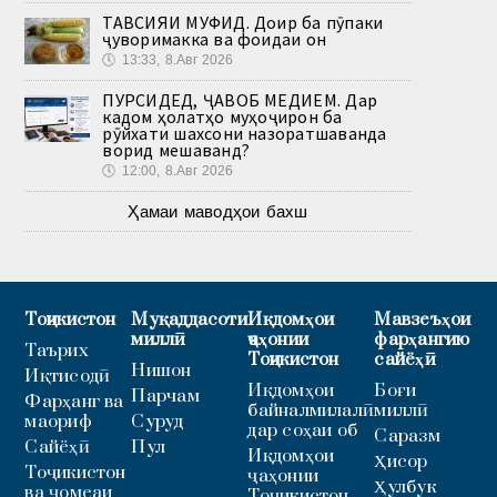
ТАВСИЯИ МУФИД. Доир ба пӯпаки
ҷуворимакка ва фоидаи он
🕔
13:33, 8.Авг 2026
ПУРСИДЕД, ҶАВОБ МЕДИҲЕМ. Дар
кадом ҳолатҳо муҳоҷирон ба
рӯйхати шахсони назоратшаванда
ворид мешаванд?
🕔
12:00, 8.Авг 2026
Ҳамаи маводҳои бахш
Тоҷикистон
Муқаддасоти
Иқдомҳои
Мавзеъҳои
миллӣ
ҷаҳонии
фарҳангию
Таърих
Тоҷикистон
сайёҳӣ
Нишон
Иқтисодӣ
Иқдомҳои
Боғи
Парчам
Фарҳанг ва
байналмилалӣ
миллӣ
маориф
Суруд
дар соҳаи об
Саразм
Сайёҳӣ
Пул
Иқдомҳои
Ҳисор
Тоҷикистон
ҷаҳонии
Ҳулбук
ва ҷомеаи
Тоҷикистон