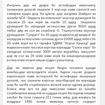
Инчунин дар ин давра бо истифодаи имконияту
захираҳои дохилӣ ташкили 3 коргоҳи нави саноатӣ низ
самараи худро дод. Аз ҷумла, дар шаҳраки Шайдон аз
ҷониби ҶСК “Зардолу ва компания” коргоҳи дӯзандагӣ бо
таъсиси 20 ҷои корӣ ва насби 10 адад таҷҳизоти
дӯзандагӣ бо иқтидори истеҳсолии дӯхти 8000 адад
либос дар як сол ва соҳибкор О. Тошпулотова коргоҳи
дӯзандагии “Гулдаст” бо 20 адад таҷҳизоти дӯзандагӣ бо
иқтидори истеҳсолии солонаи дӯхти 10000 адад либос бо
30 ҷойи корӣ ва аз тарафи ҶДММ “Хорои Хуҷанд” дар
маркази ноҳия таъсиси коргоҳи коркарди “Санги хоро” бо
иқтидори истеҳсолии 3000 метри мураббаъ маҳсулот
дар як сол ва 20 ҷойи нави корӣ ба нишондиҳандаҳои
истеҳсолии ноҳия нақши худро гузоштаанд.
Дар ин замина дар ноҳия баҳри таъмини рушди
минбаъдаи иқтисодиёти ноҳия, барои таъсис додани
корхонаҳои нави истеҳсолӣ бо истифодаи захираҳои
дохилӣ, чун ташкили коргоҳи хиштбарорӣ ва коркарди
шир бо ҷалби соҳибкорони ватанӣ корҳо идома доранд.
Боиси зикр аст, ки дар нимсолаи аввал аз ҷониби
соҳибкорони маҳаллӣ аз ҳудуди ноҳия ба хориҷи кишвар
нисбат ба соли гузашта 221 тонна зиёд, дар маҷмуъ ба
миқдори 1995 тонна меваҳои гуногун содирот