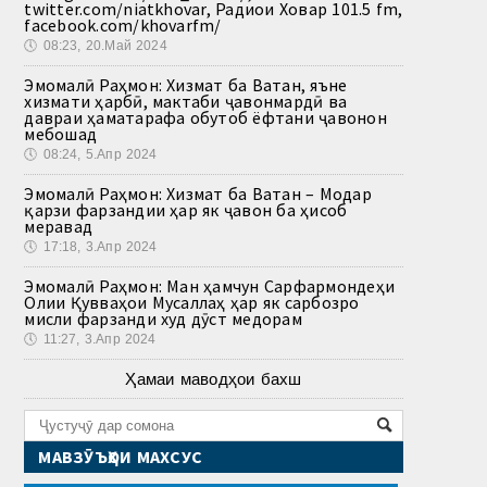
twitter.com/niatkhovar, Радиои Ховар 101.5 fm,
facebook.com/khovarfm/
🕔
08:23, 20.Май 2024
Эмомалӣ Раҳмон: Хизмат ба Ватан, яъне
хизмати ҳарбӣ, мактаби ҷавонмардӣ ва
давраи ҳаматарафа обутоб ёфтани ҷавонон
мебошад
🕔
08:24, 5.Апр 2024
Эмомалӣ Раҳмон: Хизмат ба Ватан – Модар
қарзи фарзандии ҳар як ҷавон ба ҳисоб
меравад
🕔
17:18, 3.Апр 2024
Эмомалӣ Раҳмон: Ман ҳамчун Сарфармондеҳи
Олии Қувваҳои Мусаллаҳ ҳар як сарбозро
мисли фарзанди худ дӯст медорам
🕔
11:27, 3.Апр 2024
Ҳамаи маводҳои бахш
МАВЗӮЪҲОИ МАХСУС