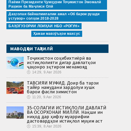
Паёми Президенти Ҷумҳурии Тоҷикистон Эмомалӣ
Раҳмон ба Маҷлиси Олӣ
Даҳсолаи байналмилалии амал «Об барои рушди
устувор» солҳои 2018-2028
БАҲОГУЗОРИИ ЛОИҲАИ НБО «РОҒУН»
Ҳамаи мавзӯъҳои махсус
МАВОДҲОИ ТАҲЛИЛӢ
Тоҷикистон соҳибихтиёрӣ ва
истиқлолияти дигар давлатҳои
ҷаҳонро эҳтиром менамояд
🕔
14:29, 9.Авг 2026
ТАВСИЯИ МУФИД. Доир ба тарзи
тайёр намудани зардолуи хушк
барои фасли зимистон
🕔
11:20, 9.Авг 2026
35-СОЛАГИИ ИСТИҚЛОЛИ ДАВЛАТӢ
ВА ОСОРХОНАИ МИЛЛӢ. Нақши ин
ниҳод дар ҳифзу муаррифии
дастовардҳои истиқлол муҳим аст
🕔
15:39, 8.Авг 2026