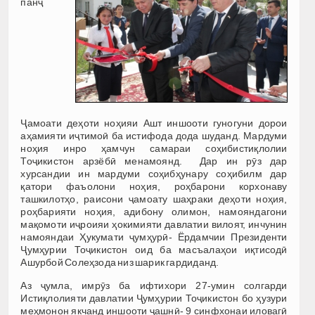
панҷ
Ҷамоати деҳоти ноҳияи Ашт иншооти гуногуни дорои
аҳамияти иҷтимоӣ ба истифода дода шуданд. Мардуми
ноҳия инро ҳамчун самараи соҳибистиқлолии
Тоҷикистон арзёбӣ менамоянд. Дар ин рӯз дар
хурсандии ин мардуми соҳибҳунару соҳибилм дар
қатори фаъолони ноҳия, роҳбарони корхонаву
ташкилотҳо, раисони ҷамоату шаҳраки деҳоти ноҳия,
роҳбарияти ноҳия, адибону олимон, намояндагони
мақомоти иҷроияи ҳокимияти давлатии вилоят, инчунин
намояндаи Ҳукумати ҷумҳурӣ- Ёрдамчии Президенти
Ҷумҳурии Тоҷикистон оид ба масъалаҳои иқтисодӣ
Ашурбой Солеҳзода низ шарик гардиданд.
Аз ҷумла, имрӯз ба ифтихори 27-умин солгарди
Истиқлолияти давлатии Ҷумҳурии Тоҷикистон бо ҳузури
меҳмонон якчанд иншооти ҷашнӣ- 9 синфхонаи иловагӣ