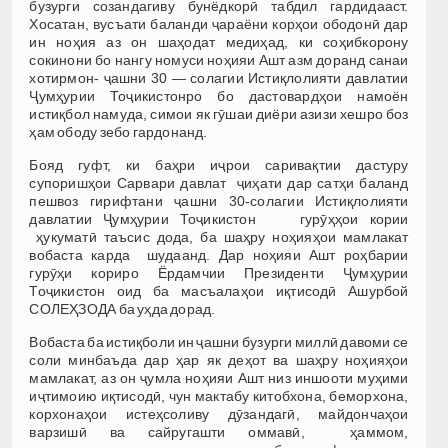
бузурги созандагиву бунёдкорӣ табдил гардидааст.
Хосатан, вусъати баланди ҷараёни корҳои ободонӣ дар
ин ноҳия аз он шаҳодат медиҳад, ки соҳибкорону
сокинони бо нангу номуси ноҳияи Ашт азм доранд санаи
хотирмон- ҷашни 30 — солагии Истиқлолияти давлатии
Ҷумҳурии Тоҷикистонро бо дастовардҳои намоён
истиқбол намуда, симои як гӯшаи диёри азизи хешро боз
ҳам ободу зебо гардонанд.
Бояд гуфт, ки баҳри иҷрои саривақтии дастуру
супоришҳои Сарвари давлат ҷиҳати дар сатҳи баланд
пешвоз гирифтани ҷашни 30-солагии Истиқлолияти
давлатии Ҷумҳурии Тоҷикистон гурӯҳҳои кории
ҳукуматӣ таъсис дода, ба шаҳру ноҳияҳои мамлакат
вобаста карда шудаанд. Дар ноҳияи Ашт роҳбарии
гурӯҳи кориро Ёрдамчии Президенти Ҷумҳурии
Тоҷикистон оид ба масъалаҳои иқтисодӣ Ашурбой
СОЛЕҲЗОДА ба уҳда дорад.
Вобаста ба истиқболи ин ҷашни бузурги миллӣ давоми се
соли минбаъда дар ҳар як деҳот ва шаҳру ноҳияҳои
мамлакат, аз он ҷумла ноҳияи Ашт низ иншооти муҳими
иҷтимоию иқтисодӣ, чун мактабу китобхона, беморхона,
корхонаҳои истеҳсоливу дӯзандагӣ, майдончаҳои
варзишӣ ва сайругашти оммавӣ, ҳаммом,