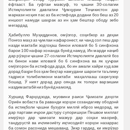
ёфтааст. Ба гуфтаи мавсуф, то ҷашни 30-солагии
Истиқлолияти давлатии Ҷумҳурии Тоҷикистон дар
маркази ноҳия пас аз ба истифода додани боз беш аз 20
иншоот намуди шаҳрак аз ин ҳам бештар ободу зебо
мегардад
.
Ҳабибулло Муҳиддинов, омӯзгор, соҳибкор аз деҳаи
Понғоз маҳз аз ҷумлаи нафаронест, ки чанд сол пеш дар
назди мактаби зодгоҳаш бинои иловагӣ бо 5 синфхона
барои 100 нафар хонанда бунёд намуд. Ин марди наҷиб
дар рӯзҳои ҷашни 27-солагии Истиқлолияти давлатӣ боз
як бинои нави иловагӣ бо 6 синфхона ва як ҳуҷраи
омӯзгорон ба истифода дода, бо ин амали хайри худ азм
дорад баҳри боз ҳам беҳтар намудани шароити таълиму
тадриси толибилмони мактаби маҳаллааш саҳмгузор
бошад. Ӯ ният дорад дар оянда як толори варзишии
наздимактабӣ низ бунёд намояд.
Хуршед Фарҳодзода, муовини раиси Ҷамоати деҳоти
Ориён вобаста ба раванди корҳои созандагиву ободонӣ
ба истиқболи ҷашни бузурги миллӣ иброз медорад, ки
дар партави иҷрои дастуру супоришҳои Пешвои миллат
имрӯзҳо дар ҷамоати мазкур дар соҳаи маориф,
тандурустӣ ва иҷтимоиёту иқтисодиёт корҳои назаррас
ба сомон расонида мешаванд. Зикр гардид, ки имрӯзҳо