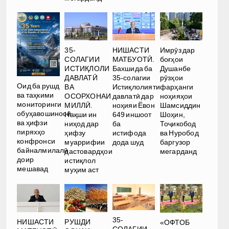
35-
НИШАСТИ
Имрӯз дар
СОЛАГИИ
МАТБУОТӢ.
боғҳои
ИСТИҚЛОЛИ
Бахшида ба
Душанбе
ДАВЛАТӢ
35-солагии
рӯзҳои
Оид ба рушд
ВА
Истиқлолияти
фарҳанги
ва таҳкими
ОСОРХОНАИ
давлатӣ дар
ноҳияҳои
мониторинги
МИЛЛӢ.
ноҳияи Ёвон
Шамсиддин
обуҳавошиносӣ
Нақши ин
649 иншоот
Шоҳин,
ва ҳифзи
ниҳод дар
ба
Тоҷикобод
пиряхҳо
ҳифзу
истифода
ва Нуробод
конфронси
муаррифии
дода шуд
баргузор
байналмилалӣ
дастовардҳои
мегарданд
доир
истиқлол
мешавад
муҳим аст
35-
РУШДИ
НИШАСТИ
«ОФТОБ
СОЛАГИИ