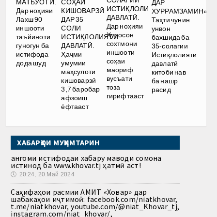
СОҲАИ
МАТБУОТӢ.
ДАР
ИСТИҚЛОЛИ
КИШОВАРЗӢ
Дар ноҳияи
ХУРРАМЗАМИН».
ДАВЛАТӢ.
ДАР 35
Лахш 90
Таҳти чунин
Дар ноҳияи
СОЛИ
иншооти
унвон
Хуросон
ИСТИҚЛОЛИЯТИ
таъйиноти
бахшида ба
сохтмони
ДАВЛАТӢ.
гуногун ба
35-солагии
иншооти
Ҳаҷми
истифода
Истиқлолияти
соҳаи
умумии
дода шуд
давлатӣ
маориф
маҳсулоти
китоби нав
вусъати
кишоварзӣ
ба нашр
тоза
3,7 баробар
расид
гирифтааст
афзоиш
ёфтааст
ХАБАРҲОИ МУҲИМТАРИН
Ҳангоми истифодаи хабару маводи сомона
истинод ба www.khovar.tj ҳатмӣ аст!
🕔
20:24, 20.Май 2024
Саҳифаҳои расмии АМИТ «Ховар» дар
шабакаҳои иҷтимоӣ: facebook.com/niatkhovar,
t.me/niatkhovar, youtube.com/@niat_Khovar_tj,
instagram.com/niat_khovar/,