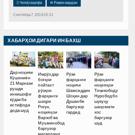

Чопи саҳифа
✉
Равон кардан
Сентябрь 7, 2018 15:21
ХАБАРҲОИ ДИГАРИ ИН БАХШ
Дар ноҳияи
Имрӯз дар
Рӯзи
Рӯзи
Кӯшониён
боғҳои
фарҳанги
фарҳанги
21 Маркази
пойтахт
ноҳияи
ноҳияҳои
рушди
рӯзҳои
Шамсиддин
Тоҷикободу
инкишофи
фарҳанги
Шоҳин дар
Нуробод бо
кӯдак ба
шаҳри
Душанбе
шукуҳу
истифода
Роғун,
баргузор
шаҳомати
дода шуд
ноҳияҳои
гардид
хос
Варзоб ва
баргузор
Муъминобод
шуд
баргузор
мегарданд