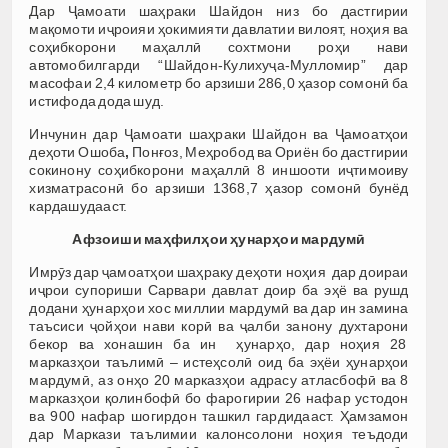
Дар Ҷамоати шаҳраки Шайдон низ бо дастгирии
мақомоти иҷроияи ҳокимияти давлатии вилоят, ноҳия ва
соҳибкорони маҳаллӣ сохтмони роҳи нави
автомобилгарди “Шайдон-Кулихуҷа-Мулломир” дар
масофаи 2,4 километр бо арзиши 286,0 ҳазор сомонӣ ба
истифода дода шуд.
Инчунин дар Ҷамоати шаҳраки Шайдон ва Ҷамоатҳои
деҳоти Ошоба
,
Понғоз, Меҳробод ва Ориён бо дастгирии
сокинону соҳибкорони маҳаллӣ 8 иншооти иҷтимоиву
хизматрасонӣ бо арзиши 1368,7 ҳазор сомонӣ бунёд
кардашудааст.
Афзоиши маҳфилҳои
ҳ
унар
ҳ
ои мардум
ӣ
Имрӯз дар ҷамоатҳои шаҳраку деҳоти ноҳия дар доираи
иҷрои супориши Сарвари давлат доир ба эҳё ва рушд
додани ҳунарҳои хос миллии мардумӣ ва дар ин замина
таъсиси ҷойҳои нави корӣ ва ҷалби занону духтарони
бекор ва хонашин ба ин ҳунарҳо, дар ноҳия 28
марказҳои таълимӣ – истеҳсолӣ оид ба эҳёи ҳунарҳои
мардумӣ, аз онҳо 20 марказҳои адрасу атласбофӣ ва 8
марказҳои қолинбофӣ бо фарогирии 26 нафар устодон
ва 900 нафар шогирдон ташкил гардидааст. Ҳамзамон
дар Маркази таълимии калонсолони ноҳия теъдоди