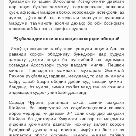
Ҳамзамон то ҷашни 30-солагии Истиқлолияти давлатӣ
дар ноҳия бунёди ҳаммому сартарошхона, кошонаи
ҳусн, афзоиши майдони боғҳо, корхонаҳои истеҳсолӣ, аз
ҷумла, дӯзандагӣ ва истеҳсоли маснуоти ҳунарҳои
мардумӣ, таъминоти аҳолии деҳаҳо бо оби босифати
ошомиданӣ ба нақша гирифта шудааст.
Рӯҳбаландии сокинони ноҳия аз корҳои ободонӣ
Имрӯзҳо сокинони касбу кори гуногуни ноҳияи Ашт аз
раванди корҳои ободониву бунёдкорӣ дар ҳудуди
ҷамоату деҳоти ноҳия бо пуштибонӣ аз иқдомҳои
созандаи Асосгузори сулҳу ваҳдати миллӣ, Пешвои
миллат, Президенти мамлакат муҳтарам Эмомалӣ
Раҳмон рӯҳбаланд гардида, мекӯшанд то дар ин амали
хайру савоб баҳри ободии диёри худ камари ҳиммат
банданд. Аз ҷумла, зимни суҳбат чанд тан аз сокинон
андешаҳои худро чунин баён доштанд.
Сарҳад Ҷӯраев
,
ронандаи таксӣ, сокини шаҳраки
Шайдон, бо шукргузорӣ аз соҳибистиқлолии кишвар
иброз медорад, ки давоми 3-4 соли охир дар шаҳраки
Шайдон бо дастгирии Ҳукумати кишвар ва мақомоти
иҷроияи ҳокимияти давлатии ноҳияву вилоят корҳои
бунёдкорӣ дучанд авҷ гирифта, имрӯз он ба яке аз
шаҳракҳои ободу хуррами шимоли кишвар табдил