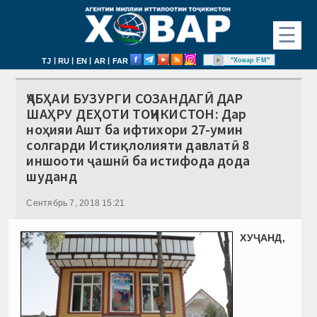
☰
|
|
|
|
"Ховар FM"
TJ
RU
EN
AR
FAR
ҶАБҲАИ БУЗУРГИ СОЗАНДАГӢ ДАР
ШАҲРУ ДЕҲОТИ ТОҶИКИСТОН: Дар
ноҳияи Ашт ба ифтихори 27-умин
солгарди Истиқлолияти давлатӣ 8
иншооти ҷашнӣ ба истифода дода
шуданд
Сентябрь 7, 2018 15:21
ХУҶАНД,