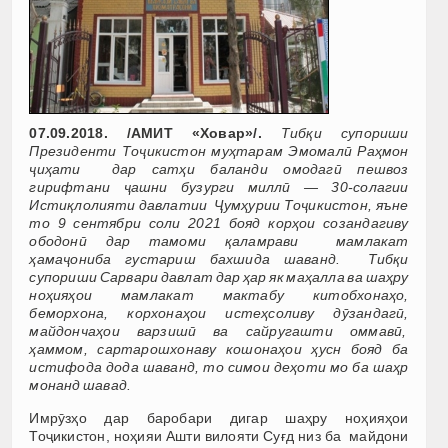
07.09.2018. /АМИТ «Ховар»/.
Тибқи супориши
Президенти Тоҷикистон муҳтарам Эмомалӣ Раҳмон
ҷиҳати дар сатҳи баланди омодагӣ пешвоз
гирифтани ҷашни бузурги миллӣ —
30-солагии
Истиқлолияти давлатии Ҷумҳурии Тоҷикистон, яъне
то 9 сентябри соли 2021 бояд корҳои созандагиву
ободонӣ дар тамоми қаламрави мамлакат
ҳамаҷониба густариш бахшида шаванд
.
Тибқи
супориши Сарвари давлат дар ҳар як маҳалла ва шаҳру
ноҳияҳои мамлакат мактабу китобхонаҳо,
беморхона, корхонаҳои истеҳсоливу дӯзандагӣ,
майдончаҳои варзишӣ ва сайругашти оммавӣ,
ҳаммом, сартарошхонаву кошонаҳои ҳусн бояд ба
истифода дода шаванд, то симои деҳоти мо ба шаҳр
монанд шавад.
Имрӯзҳо дар баробари дигар шаҳру ноҳияҳои
Тоҷикистон, ноҳияи Ашти вилояти Суғд низ ба майдони