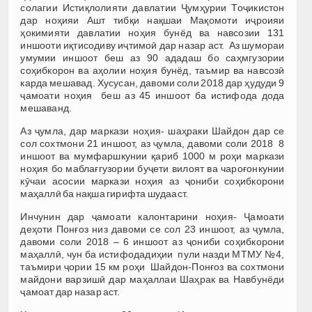
солагии Истиқлолияти давлатии Ҷумҳурии Тоҷикистон
дар ноҳияи Ашт тибқи нақшаи Мақомоти иҷроияи
ҳокимияти давлатии ноҳия бунёд ва навсозии 131
иншооти иқтисодиву иҷтимоӣ дар назар аст. Аз шумораи
умумии иншоот беш аз 90 ададаш бо саҳмгузории
соҳибкорон ва аҳолии ноҳия бунёд, таъмир ва навсозӣ
карда мешавад. Хусусан, давоми соли 2018 дар ҳудуди 9
ҷамоати ноҳия беш аз 45 иншоот ба истифода дода
мешаванд.
Аз ҷумла, дар маркази ноҳия- шаҳраки Шайдон дар се
сол сохтмони 21 иншоот, аз ҷумла, давоми соли 2018 8
иншоот ва мумфаршкунии қариб 1000 м роҳи маркази
ноҳия бо маблағгузории буҷети вилоят ва чароғонкунии
кӯчаи асосии маркази ноҳия аз ҷониби соҳибкорони
маҳаллӣ ба нақша гирифта шудааст.
Инчунин дар ҷамоати калонтарини ноҳия- Ҷамоати
деҳоти Понғоз низ давоми се сол 23 иншоот, аз ҷумла,
давоми соли 2018 – 6 иншоот аз ҷониби соҳибкорони
маҳаллӣ, чун ба истифодадиҳии пули назди МТМУ №4,
таъмири ҷории 15 км роҳи Шайдон-Понғоз ва сохтмони
майдони варзишӣ дар маҳаллаи Шаҳрак ва Навбунёди
ҷамоат дар назар аст.