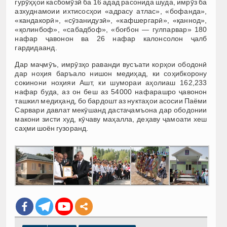
гурӯҳҳои касбомӯзӣ ба 16 адад расонида шуда, имрӯз ба
азхуднамоии ихтисосҳои «адрасу атлас», «бофанда»,
«кандакорӣ», «сӯзанидузӣ», «кафшергарӣ», «қаннод»,
«қолинбоф», «сабадбоф», «боғбон — гулпарвар» 180
нафар ҷавонон ва 26 нафар калонсолон ҷалб
гардидаанд.
Дар маҷмӯъ, имрӯзҳо раванди вусъати корҳои ободонӣ
дар ноҳия баръало нишон медиҳад, ки соҳибкорону
сокинони ноҳияи Ашт, ки шумораи аҳолиаш 162,233
нафар буда, аз он беш аз 54000 нафарашро ҷавонон
ташкил медиҳанд, бо бардошт аз нуктаҳои асосии Паёми
Сарвари давлат мекӯшанд дастаҷамъона дар ободонии
макони зисти худ, кӯчаву маҳалла, деҳаву ҷамоати хеш
саҳми шоён гузоранд.