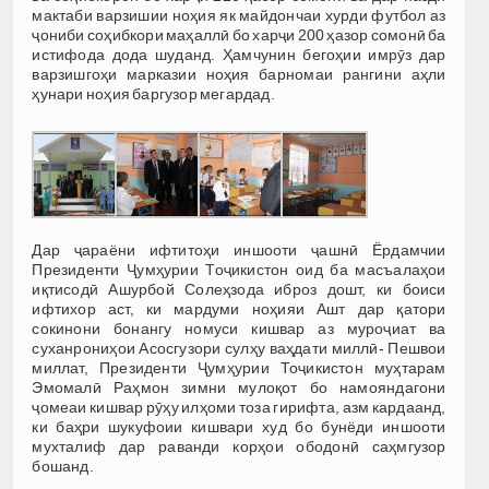
мактаби варзишии ноҳия як майдончаи хурди футбол аз
ҷониби соҳибкори маҳаллӣ бо харҷи 200 ҳазор сомонӣ ба
истифода дода шуданд. Ҳамчунин бегоҳии имрӯз дар
варзишгоҳи марказии ноҳия барномаи рангини аҳли
ҳунари ноҳия баргузор мегардад.
Дар ҷараёни ифтитоҳи иншооти ҷашнӣ Ёрдамчии
Президенти Ҷумҳурии Тоҷикистон оид ба масъалаҳои
иқтисодӣ Ашурбой Солеҳзода иброз дошт, ки боиси
ифтихор аст, ки мардуми ноҳияи Ашт дар қатори
сокинони бонангу номуси кишвар аз муроҷиат ва
суханрониҳои Асосгузори сулҳу ваҳдати миллӣ- Пешвои
миллат, Президенти Ҷумҳурии Тоҷикистон муҳтарам
Эмомалӣ Раҳмон зимни мулоқот бо намояндагони
ҷомеаи кишвар рӯҳу илҳоми тоза гирифта, азм кардаанд,
ки баҳри шукуфоии кишвари худ бо бунёди иншооти
мухталиф дар раванди корҳои ободонӣ саҳмгузор
бошанд.