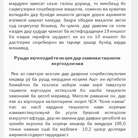
мардуми ҷамоат саъю талош доранд, то минбаъд бо
саҳмгузории соҳибкорони маҳалла, сокинон ва кумитаи
волидайн дар бунёди иншооти дигари дорои аҳамияти
иҷтимоӣ ширкат намуда, баҳри ободии маҳалли зисти
худ саҳмгузор бошанд. Аз ҷумла, дар давоми се соли
наздик дар ҳудуди ҷамоат ба истифодадиҳии 19 иншоот
ба нақша гирифта шудааст, ки аз он 10 иншоот бо
дастгирии соҳибкорон ва тариқи ҳашар бунёд карда
мешавад.
Рушди и
қ
тисодиёти но
ҳ
ия дар заминаи ташкили
корго
ҳҳ
ои нав
Яке аз самтҳои асосии дар даврони соҳибистиқлолии
кишвар рӯ ба рушд ниҳодани ноҳияи Ашт- ин иртиботи
бемайлон ба таъсиси ҷойҳои нави корӣ тавассути
ташкили коргоҳҳои истеҳсолӣ бо насби таҷҳизоти
замонавӣ ба ҳисоб меравад. Мисоли равшани он, дар
яке аз коргоҳҳои калонтарини ноҳия ҶСК “Кони намак”
пас аз насб кардани таҷҳизоти нави хориҷии
намакистеҳсолкунӣ бо усули буғронӣ истеҳсоли
маҳсулот афзуда, дар ин замина дар давраи ҳисоботӣ аз
ҷониби корхона ба хориҷи кишвар ба миқдори 195,0
тонна намаки ошӣ ба маблағи 10,2 ҳазор доллари
амрикоӣ содирот гардидааст.