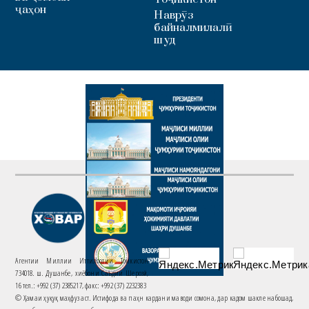
ҷаҳон
Наврӯз
байналмилалӣ
шуд
Агентии Миллии Иттилоотии Тоҷикистон
734018. ш. Душанбе, хиёбони Саъдии Шерозӣ,
16 тел.: +992 (37) 2385217, факс: +992 (37) 2232383
© Ҳамаи ҳуқуқ маҳфуз аст. Истифода ва паҳн кардани маводи сомона, дар кадом шакле набошад,