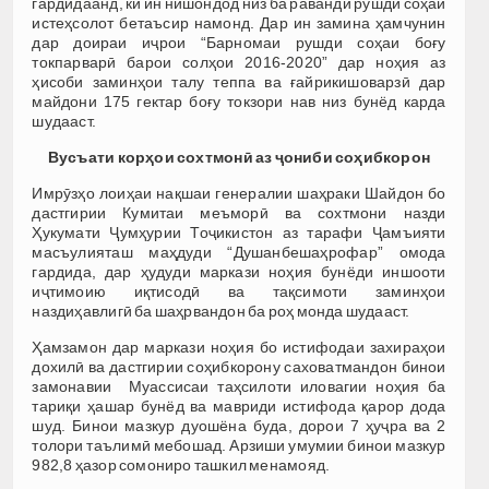
гардидаанд, ки ин нишондод низ ба раванди рушди соҳаи
истеҳсолот бетаъсир намонд. Дар ин замина ҳамчунин
дар доираи иҷрои “Барномаи рушди соҳаи боғу
токпарварӣ барои солҳои 2016-2020” дар ноҳия аз
ҳисоби заминҳои талу теппа ва ғайрикишоварзӣ дар
майдони 175 гектар боғу токзори нав низ бунёд карда
шудааст.
Вусъати кор
ҳ
ои сохтмон
ӣ аз ҷониби соҳибкорон
Имрӯзҳо лоиҳаи нақшаи генералии шаҳраки Шайдон бо
дастгирии Кумитаи меъморӣ ва сохтмони назди
Ҳукумати Ҷумҳурии Тоҷикистон аз тарафи Ҷамъияти
масъулияташ маҳдуди “Душанбешаҳрофар” омода
гардида, дар ҳудуди маркази ноҳия бунёди иншооти
иҷтимоию иқтисодӣ ва тақсимоти заминҳои
наздиҳавлигӣ ба шаҳрвандон ба роҳ монда шудааст.
Ҳамзамон дар маркази ноҳия бо истифодаи захираҳои
дохилӣ ва дастгирии соҳибкорону саховатмандон бинои
замонавии Муассисаи таҳсилоти иловагии ноҳия ба
тариқи ҳашар бунёд ва мавриди истифода қарор дода
шуд. Бинои мазкур дуошёна буда, дорои 7 ҳуҷра ва 2
толори таълимӣ мебошад. Арзиши умумии бинои мазкур
982,8 ҳазор сомониро ташкил менамояд.