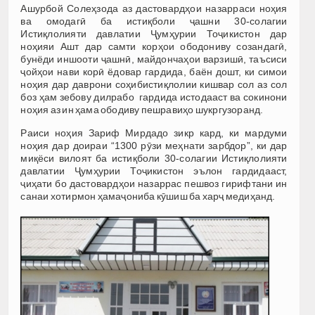
Ашурбой Солеҳзода аз дастовардҳои назарраси ноҳия
ва омодагӣ ба истиқболи ҷашни 30-солагии
Истиқлолияти давлатии Ҷумҳурии Тоҷикистон дар
ноҳияи Ашт дар самти корҳои ободониву созандагӣ,
бунёди иншооти ҷашнӣ, майдончаҳои варзишӣ, таъсиси
ҷойҳои нави корӣ ёдовар гардида, баён дошт, ки симои
ноҳия дар даврони соҳибистиқлолии кишвар сол аз сол
боз ҳам зебову дилрабо гардида истодааст ва сокинони
ноҳия аз ин ҳама ободиву пешравиҳо шукргузоранд.
Раиси ноҳия Зариф Мирдадо зикр кард, ки мардуми
ноҳия дар доираи “1300 рӯзи меҳнати зарбдор”, ки дар
миқёси вилоят ба истиқболи 30-солагии Истиқлолияти
давлатии Ҷумҳурии Тоҷикистон эълон гардидааст,
ҷиҳати бо дастовардҳои назаррас пешвоз гирифтани ин
санаи хотирмон ҳамаҷониба кӯшиш ба харҷ медиҳанд.