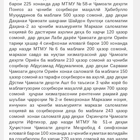
барои 225 хонанда дар МТМУ №58-и Ҷамоати деҳоти
Понғоз аз ҷониби соҳибкори маҳаллӣ Ҳабибулло
Муҳиддинов ба маблағи 500 ҳазор сомонӣ, дар деҳаи
Даҳанаи Ҷамоати шаҳраки Шайдон бунгоҳи саломатии
Даҳана-2 аз ҷониби маъмурияти Маркази саломатии
ноҳиявӣ бо дастгирии аҳолии деҳа бо харҷи 120 ҳазор
сомонӣ, дар деҳаи Лаби дарёи Ҷамоати деҳоти Ориён
тариқи ҳашар 4 синфхонаи иловагӣ барои 100 хонанда
дар назди МТМУ №6 ба маблағи 200 ҳазор сомонӣ,
маркази савдо ва нуқтаи хизматрасонӣ дар Ҷамоати
деҳоти Ориён ба маблағи 210 ҳазор сомонӣ аз ҷониби
соҳибкор Абдусамад Абдумаликов, дар деҳаи Сарваки
Ҷамоати деҳоти Ориён хонаи саломатӣ ба маблағи 150
ҳазор сомонӣ аз тарафи соҳибкорон ва аҳолӣ, дар деҳаи
Дӯстии Ҷамоати деҳоти Ашт бо таъсиси 3 ҷойи корӣ бо
маблағгузории соҳибкори маҳаллӣ дар ҳаҷми 700 ҳазор
сомонӣ ҳуҷраи хизматрасонии рентгении рақамӣ дар
шуъбаи ҷарроҳии №2-и беморхонаи Марказии ноҳия,
инчунин аз ҷониби маъмурияти маркази саломатии
ноҳиявӣ ва соҳибкорони деҳа бо маблағи 243 ҳазор
сомонӣ хонаи саломатӣ дар деҳаи Оқсинҷоти Ҷамоати
деҳоти Ифтихор, дар назди МТМУ № 51-и деҳаи
Ҳуҷистони Ҷамоати деҳоти Меҳробод 4 синфхонаи
иловагӣ барои 100 хонанда аз ҷониби кумитаи волидайн
ва соҳибкорон бо харҷи 220 ҳазор сомонӣ ва дар назди