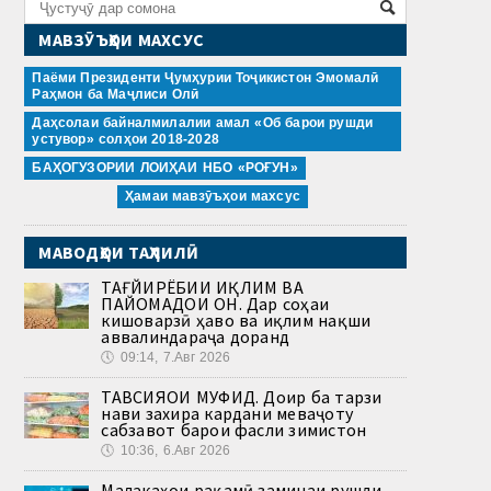
МАВЗӮЪҲОИ МАХСУС
Паёми Президенти Ҷумҳурии Тоҷикистон Эмомалӣ
Раҳмон ба Маҷлиси Олӣ
Даҳсолаи байналмилалии амал «Об барои рушди
устувор» солҳои 2018-2028
БАҲОГУЗОРИИ ЛОИҲАИ НБО «РОҒУН»
Ҳамаи мавзӯъҳои махсус
МАВОДҲОИ ТАҲЛИЛӢ
ТАҒЙИРЁБИИ ИҚЛИМ ВА
ПАЙОМАДҲОИ ОН. Дар соҳаи
кишоварзӣ ҳаво ва иқлим нақши
аввалиндараҷа доранд
🕔
09:14, 7.Авг 2026
ТАВСИЯҲОИ МУФИД. Доир ба тарзи
нави захира кардани меваҷоту
сабзавот барои фасли зимистон
🕔
10:36, 6.Авг 2026
Малакаҳои рақамӣ заминаи рушди