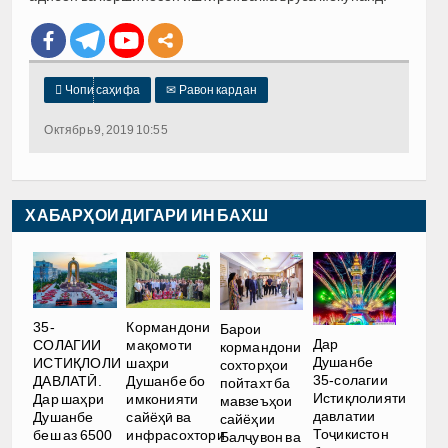

Чопи саҳифа
✉
Равон кардан
Октябрь 9, 2019 10:55
ХАБАРҲОИ ДИГАРИ ИН БАХШ
35-
Кормандони
Барои
Дар
СОЛАГИИ
мақомоти
кормандони
Душанбе
ИСТИҚЛОЛИ
шаҳри
сохторҳои
35-солагии
ДАВЛАТӢ.
Душанбе бо
пойтахт ба
Истиқлолияти
Дар шаҳри
имконияти
мавзеъҳои
давлатии
Душанбе
сайёҳӣ ва
сайёҳии
Тоҷикистон
беш аз 6500
инфрасохтори
Балҷувон ва