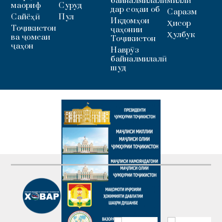
байналмилалӣ
миллӣ
маориф
Суруд
дар соҳаи об
Саразм
Сайёҳӣ
Пул
Иқдомҳои
Ҳисор
Тоҷикистон
ҷаҳонии
Ҳулбук
ва ҷомеаи
Тоҷикистон
ҷаҳон
Наврӯз
байналмилалӣ
шуд