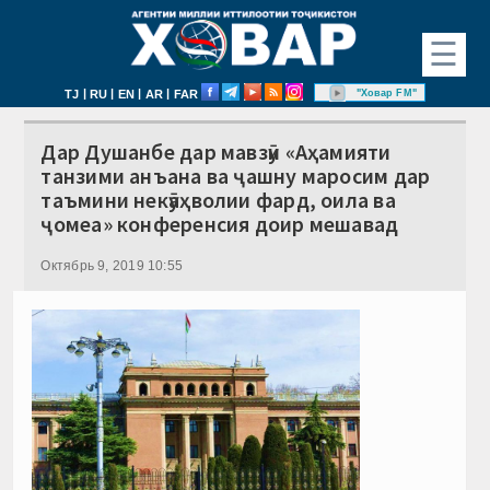
☰
|
|
|
|
"Ховар FM"
TJ
RU
EN
AR
FAR
Дар Душанбе дар мавзӯи «Аҳамияти
танзими анъана ва ҷашну маросим дар
таъмини некӯаҳволии фард, оила ва
ҷомеа» конференсия доир мешавад
Октябрь 9, 2019 10:55