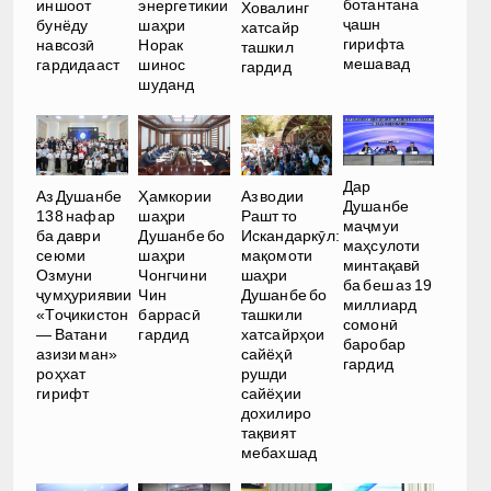
ботантана
иншоот
энергетикии
Ховалинг
ҷашн
бунёду
шаҳри
хатсайр
гирифта
навсозӣ
Норак
ташкил
мешавад
гардидааст
шинос
гардид
шуданд
Дар
Аз Душанбе
Ҳамкории
Аз водии
Душанбе
138 нафар
шаҳри
Рашт то
маҷмуи
ба даври
Душанбе бо
Искандаркӯл:
маҳсулоти
сеюми
шаҳри
мақомоти
минтақавӣ
Озмуни
Чонгчини
шаҳри
ба беш аз 19
ҷумҳуриявии
Чин
Душанбе бо
миллиард
«Тоҷикистон
баррасӣ
ташкили
сомонӣ
— Ватани
гардид
хатсайрҳои
баробар
азизи ман»
сайёҳӣ
гардид
роҳхат
рушди
гирифт
сайёҳии
дохилиро
тақвият
мебахшад