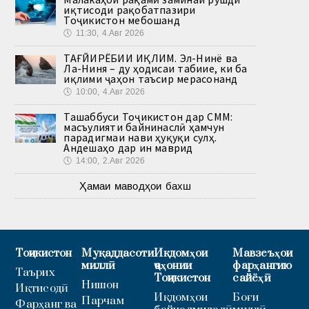
иқтисоди рақобатпазири
Тоҷикистон мебошанд
🕔
11:30, 4.Авг 2026
ТАҒЙИРЁБИИ ИҚЛИМ. Эл-Нинё ва
Ла-Ниня – ду ҳодисаи табиие, ки ба
иқлими ҷаҳон таъсир мерасонанд
🕔
10:00, 4.Авг 2026
Ташаббуси Тоҷикистон дар СММ:
масъулияти байнинаслӣ ҳамчун
парадигмаи нави ҳуқуқи сулҳ.
Андешаҳо дар ин маврид
🕔
14:00, 2.Авг 2026
Ҳамаи маводҳои бахш
Тоҷикистон
Муқаддасоти
Иқдомҳои
Мавзеъҳои
миллӣ
ҷаҳонии
фарҳангию
Таърих
Тоҷикистон
сайёҳӣ
Нишон
Иқтисодӣ
Иқдомҳои
Боғи
Парчам
Фарҳанг ва