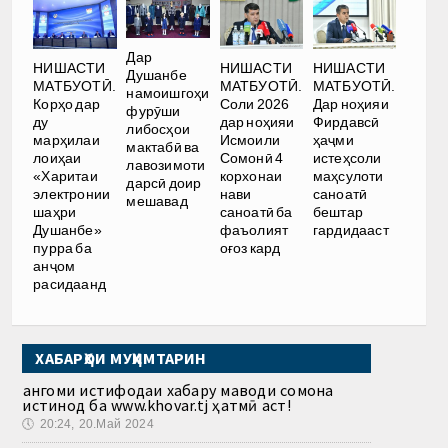
Дар
НИШАСТИ
НИШАСТИ
НИШАСТИ
Душанбе
МАТБУОТӢ.
МАТБУОТӢ.
МАТБУОТӢ.
намоишгоҳи
Корҳо дар
Соли 2026
Дар ноҳияи
фурӯши
ду
дар ноҳияи
Фирдавсӣ
либосҳои
марҳилаи
Исмоили
ҳаҷми
мактабӣ ва
лоиҳаи
Сомонӣ 4
истеҳсоли
лавозимоти
«Харитаи
корхонаи
маҳсулоти
дарсӣ доир
электронии
нави
саноатӣ
мешавад
шаҳри
саноатӣ ба
бештар
Душанбе»
фаъолият
гардидааст
пурра ба
оғоз кард
анҷом
расидаанд
ХАБАРҲОИ МУҲИМТАРИН
Ҳангоми истифодаи хабару маводи сомона
истинод ба www.khovar.tj ҳатмӣ аст!
🕔
20:24, 20.Май 2024