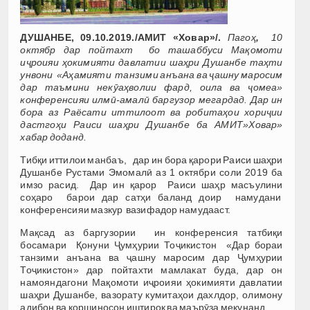
ДУШАНБЕ, 09.10.2019./АМИТ «Ховар»/.
Пагоҳ
,
10
октябр дар пойтахт бо ташаббуси Мақомоти
иҷроияи ҳокимияти давлатии шаҳри Душанбе таҳти
унвони «Аҳамияти танзими анъана ва ҷашну маросим
дар таъмини некӯаҳволии фард, оила ва ҷомеа»
конференсияи илмӣ-амалӣ баргузор мегардад. Дар ин
бора аз Раёсати иттилоот ва робитаҳои хориҷии
дастгоҳи Раиси шаҳри Душанбе ба АМИТ»Ховар»
хабар доданд.
Тибқи иттилои манбаъ, дар ин бора қарори Раиси шаҳри
Душанбе Рустами Эмомалӣ аз 1 октябри соли 2019 ба
имзо расид. Дар ин қарор Раиси шаҳр масъулини
соҳаро барои дар сатҳи баланд доир намудани
конференсияи мазкур вазифадор намудааст.
Мақсад аз баргузории ин конференсия татбиқи
босамари Қонуни Ҷумҳурии Тоҷикистон «Дар бораи
танзими анъана ва ҷашну маросим дар Ҷумҳурии
Тоҷикистон» дар пойтахти мамлакат буда, дар он
намояндагони Мақомоти иҷроияи ҳокимияти давлатии
шаҳри Душанбе, вазорату кумитаҳои дахлдор, олимону
адибон ва коршиносон иштирок ва маърӯза мекунанд.