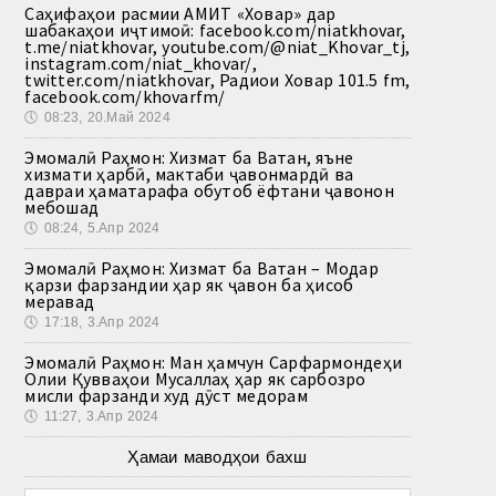
Саҳифаҳои расмии АМИТ «Ховар» дар
шабакаҳои иҷтимоӣ: facebook.com/niatkhovar,
t.me/niatkhovar, youtube.com/@niat_Khovar_tj,
instagram.com/niat_khovar/,
twitter.com/niatkhovar, Радиои Ховар 101.5 fm,
facebook.com/khovarfm/
🕔
08:23, 20.Май 2024
Эмомалӣ Раҳмон: Хизмат ба Ватан, яъне
хизмати ҳарбӣ, мактаби ҷавонмардӣ ва
давраи ҳаматарафа обутоб ёфтани ҷавонон
мебошад
🕔
08:24, 5.Апр 2024
Эмомалӣ Раҳмон: Хизмат ба Ватан – Модар
қарзи фарзандии ҳар як ҷавон ба ҳисоб
меравад
🕔
17:18, 3.Апр 2024
Эмомалӣ Раҳмон: Ман ҳамчун Сарфармондеҳи
Олии Қувваҳои Мусаллаҳ ҳар як сарбозро
мисли фарзанди худ дӯст медорам
🕔
11:27, 3.Апр 2024
Ҳамаи маводҳои бахш