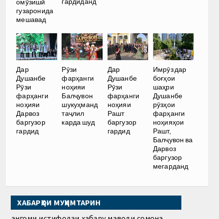
гардиданд
омӯзишӣ
гузаронида
мешавад
Дар
Рӯзи
Дар
Имрӯз дар
Душанбе
фарҳанги
Душанбе
боғҳои
Рӯзи
ноҳияи
Рӯзи
шаҳри
фарҳанги
Балҷувон
фарҳанги
Душанбе
ноҳияи
шукуҳманд
ноҳияи
рӯзҳои
Дарвоз
таҷлил
Рашт
фарҳанги
баргузор
карда шуд
баргузор
ноҳияҳои
гардид
гардид
Рашт,
Балҷувон ва
Дарвоз
баргузор
мегарданд
ХАБАРҲОИ МУҲИМТАРИН
Ҳангоми истифодаи хабару маводи сомона