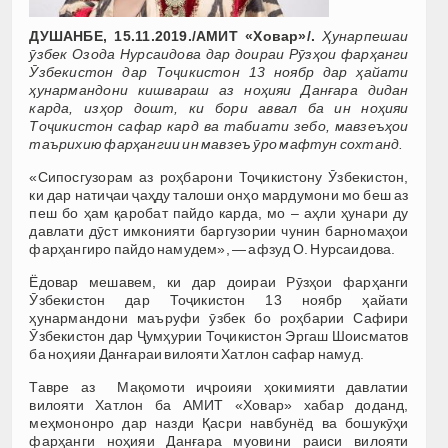
ДУШАНБЕ, 15.11.2019./АМИТ «Ховар»/.
Ҳунарпешаи
ӯзбек Озода Нурсаидова дар доираи Рӯзҳои фарҳанги
Ӯзбекистон дар Тоҷикистон 13 ноябр дар ҳайати
ҳунармандони кишвараш аз ноҳияи Данғара дидан
карда, изҳор дошт, ки бори аввал ба ин ноҳияи
Тоҷикистон сафар кард ва табиати зебо, мавзеъҳои
таърихию фарҳангии ин мавзеъ ӯро мафтун сохтанд.
«Сипосгузорам аз роҳбарони Тоҷикистону Ӯзбекистон,
ки дар натиҷаи ҷаҳду талоши онҳо мардумони мо беш аз
пеш бо ҳам қаробат пайдо карда, мо – аҳли ҳунари ду
давлати дӯст имконияти баргузории чунин барномаҳои
фарҳангиро пайдо намудем», — афзуд О. Нурсаидова.
Ёдовар мешавем, ки дар доираи Рӯзҳои фарҳанги
Ӯзбекистон дар Тоҷикистон 13 ноябр ҳайати
ҳунармандони маъруфи ӯзбек бо роҳбарии Сафири
Ӯзбекистон дар Ҷумҳурии Тоҷикистон Эргаш Шоисматов
ба ноҳияи Данғараи вилояти Хатлон сафар намуд.
Тавре аз Мақомоти иҷроияи ҳокимияти давлатии
вилояти Хатлон ба АМИТ «Ховар» хабар доданд,
меҳмононро дар назди Қасри навбунёд ва бошукӯҳи
фарҳанги ноҳияи Данғара муовини раиси вилояти