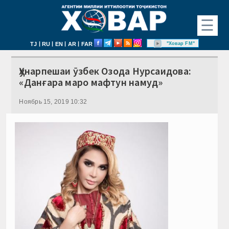
☰
|
|
|
|
"Ховар FM"
TJ
RU
EN
AR
FAR
Ҳунарпешаи ӯзбек Озода Нурсаидова:
«Данғара маро мафтун намуд»
Ноябрь 15, 2019 10:32