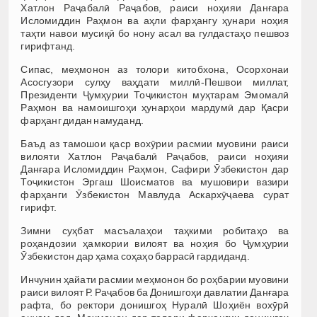
Хатлон Раҷабалӣ Раҷабов, раиси ноҳияи Данғара
Исломиддин Раҳмон ва аҳли фарҳангу ҳунари ноҳия
таҳти навои мусиқӣ бо нону асал ва гулдастаҳо пешвоз
гирифтанд.
Сипас, меҳмонон аз толори китобхона, Осорхонаи
Асосгузори сулҳу ваҳдати миллӣ-Пешвои миллат,
Президенти Ҷумҳурии Тоҷикистон муҳтарам Эмомалӣ
Раҳмон ва намоишгоҳи ҳунарҳои мардумӣ дар Қасри
фарҳанг дидан намуданд.
Баъд аз тамошои қаср вохӯрии расмии муовини раиси
вилояти Хатлон Раҷабалӣ Раҷабов, раиси ноҳияи
Данғара Исломиддин Раҳмон, Сафири Ӯзбекистон дар
Тоҷикистон Эргаш Шоисматов ва мушовири вазири
фарҳанги Ӯзбекистон Мавлуда Аскархӯҷаева сурат
гирифт.
Зимни суҳбат масъалаҳои таҳкими робитаҳо ва
роҳандозии ҳамкории вилоят ва ноҳия бо Ҷумҳурии
Ӯзбекистон дар ҳама соҳаҳо баррасӣ гардиданд.
Инчунин ҳайати расмии меҳмонон бо роҳбарии муовини
раиси вилоят Р. Раҷабов ба Донишгоҳи давлатии Данғара
рафта, бо ректори донишгоҳ Нуралӣ Шоҳиён вохӯрӣ