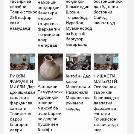
тасвирӣ ва
ноҳияҳои
бостоншиносӣ
намоиши
дизайни
Шамсиддин
дар ёдгории
шоҳкорҳои
Тоҷикистонро
Шоҳин,
бостонии
беназири
228 нафар
Тоҷикобод,
Сайёд
мероси
хатм
Нуробод,
шинос шуд
таърихию
намуданд
Муъминобод
фарҳангии
ва Варзоб
Тоҷикистон
баргузор
доир
мегарданд
мегардад
РИОЯИ
Китоби «Дар
НИШАСТИ
ФАРҲАНГИ
ҳавои
МАТБУОТӢ.
Аз ноҳияи
МИЛЛӢ. Дар
Мавлоно»-и
Осорхонаи
Темурмалик
Донишкадаи
Раҳмоналӣ
таърихии
ёдгориҳои
давлатии
Мирализода
Донишкадаи
нодири
фарҳанг ва
рӯнамоӣ
давлатии
мансуб ба
санъати
гардид
фарҳанг ва
асри биринҷ
Тоҷикистон
санъати
ва давраи
барои
Тоҷикистон
Кушониён
блогерон
таъсис дода
бозёфт
даври
шуд