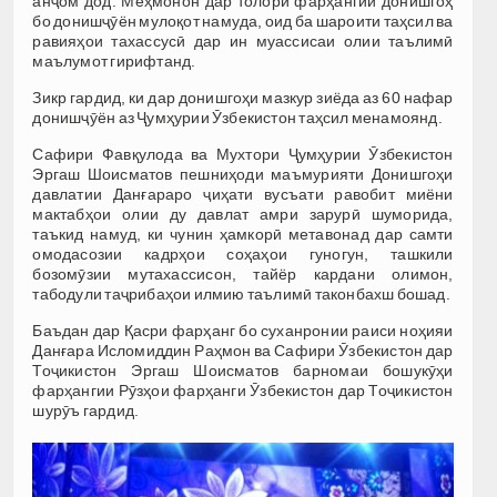
анҷом дод. Меҳмонон дар толори фарҳангии донишгоҳ
бо донишҷӯён мулоқот намуда, оид ба шароити таҳсил ва
равияҳои тахассусӣ дар ин муассисаи олии таълимӣ
маълумот гирифтанд.
Зикр гардид, ки дар донишгоҳи мазкур зиёда аз 60 нафар
донишҷӯён аз Ҷумҳурии Ӯзбекистон таҳсил менамоянд.
Сафири Фавқулода ва Мухтори Ҷумҳурии Ӯзбекистон
Эргаш Шоисматов пешниҳоди маъмурияти Донишгоҳи
давлатии Данғараро ҷиҳати вусъати равобит миёни
мактабҳои олии ду давлат амри зарурӣ шуморида,
таъкид намуд, ки чунин ҳамкорӣ метавонад дар самти
омодасозии кадрҳои соҳаҳои гуногун, ташкили
бозомӯзии мутахассисон, тайёр кардани олимон,
табодули таҷрибаҳои илмию таълимӣ таконбахш бошад.
Баъдан дар Қасри фарҳанг бо суханронии раиси ноҳияи
Данғара Исломиддин Раҳмон ва Сафири Ӯзбекистон дар
Тоҷикистон Эргаш Шоисматов барномаи бошукӯҳи
фарҳангии Рӯзҳои фарҳанги Ӯзбекистон дар Тоҷикистон
шурӯъ гардид.