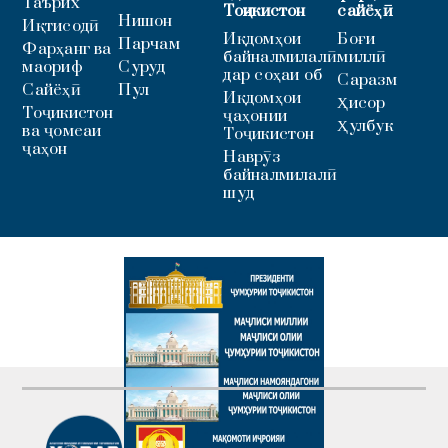
Таърих
Тоҷикистон
сайёҳӣ
Нишон
Иқтисодӣ
Иқдомҳои
Боғи
Парчам
Фарҳанг ва
байналмилалӣ
миллӣ
маориф
Суруд
дар соҳаи об
Саразм
Сайёҳӣ
Пул
Иқдомҳои
Ҳисор
Тоҷикистон
ҷаҳонии
Ҳулбук
ва ҷомеаи
Тоҷикистон
ҷаҳон
Наврӯз
байналмилалӣ
шуд