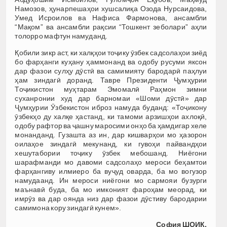
Намозов, ҳунарпешаҳои хушсалиқа Озода Нурсаидова,
Умед Исроилов ва Нафиса Фармонова, ансамбли
“Мақом” ва ансамбли рақсии “Тошкент зеболари” аҳли
толорро мафтун намуданд.
Қобили зикр аст, ки халқҳои тоҷику ӯзбек садсолаҳои зиёд
бо фарҳанги куҳану ҳаммонанд ва одобу русуми яксон
дар фазои сулҳу дӯстӣ ва самимияту бародарӣ паҳлуи
ҳам зиндагӣ доранд. Тавре Президенти Ҷумҳурии
Тоҷикистон муҳтарам Эмомалӣ Раҳмон зимни
суханронии худ дар барномаи «Шоми дӯстӣ» дар
Ҷумҳурии Ӯзбекистон иброз намуда буданд: «Тоҷикону
ӯзбекҳо ду халқе ҳастанд, ки тамоми арзишҳои ахлоқӣ,
одобу рафтор ва ҷашну маросими онҳо ба ҳамдигар хеле
монанданд. Гузашта аз ин, дар кишварҳои мо ҳазорон
оилаҳое зиндагӣ мекунанд, ки гувоҳи пайвандҳои
хешутабории тоҷику ӯзбек мебошанд. Ниёгони
шарафманди мо давоми садсолаҳо мероси беҳамтои
фарҳангиву илмиеро ба вуҷуд оварда, ба мо вогузор
намудаанд. Ин мероси ниёгони мо сармояи бузурги
маънавӣ буда, ба мо имконият фароҳам меорад, ки
имрӯз ва дар оянда низ дар фазои дӯстиву бародарии
самимона кору зиндагӣ кунем».
София ШОИК,