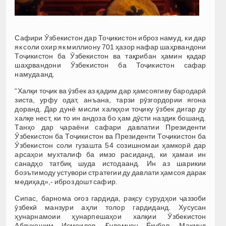
Сафири Ӯзбекистон дар Тоҷикистон иброз намуд, ки дар
як соли охир як миллиону 701 ҳазор нафар шаҳрвандони
Тоҷикистон ба Ӯзбекистон ва тақрибан ҳамин қадар
шаҳрвандони Ӯзбекистон ба Тоҷикистон сафар
намудаанд.
“Халқи тоҷик ва ӯзбек аз қадим дар ҳамсоягиву бародарӣ
зиста, урфу одат, анъана, тарзи рӯзгордории ягона
доранд. Дар дунё мисли халқҳои тоҷику ӯзбек дигар ду
халқе нест, ки то ин андоза бо ҳам дӯсти наздик бошанд.
Танҳо дар ҷараёни сафари давлатии Президенти
Ӯзбекистон ба Тоҷикистон ва Президенти Тоҷикистон ба
Ӯзбекистон соли гузашта 54 созишномаи ҳамкорӣ дар
арсаҳои мухталиф ба имзо расиданд, ки ҳамаи ин
санадҳо татбиқ шуда истодаанд. Ин аз шарикии
боэътимоду устувори стратегии ду давлати ҳамсоя дарак
медиҳад»,- иброз дошт сафир.
Сипас, барнома оғоз гардида, рақсу сурудҳои ҷаззоби
ӯзбекӣ манзури аҳли толор гардиданд. Хусусан
ҳунарнамоии ҳунарпешаҳои халқии Ӯзбекистон
Абдуҳошим Исмоилов, Ғуломҷон Ёқубов, Маҳмуд