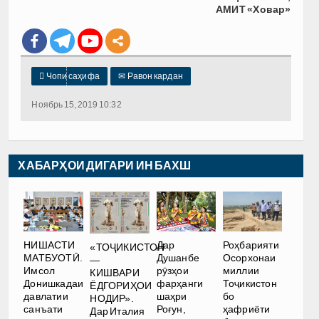
АМИТ «Ховар»

Чопи саҳифа
✉
Равон кардан
Ноябрь 15, 2019 10:32
ХАБАРҲОИ ДИГАРИ ИН БАХШ
НИШАСТИ
Дар
Роҳбарияти
«ТОҶИКИСТОН
МАТБУОТӢ.
Душанбе
Осорхонаи
—
Имсол
рӯзҳои
миллии
КИШВАРИ
Донишкадаи
фарҳанги
Тоҷикистон
ЁДГОРИҲОИ
давлатии
шаҳри
бо
НОДИР».
санъати
Роғун,
ҳафриёти
Дар Италия