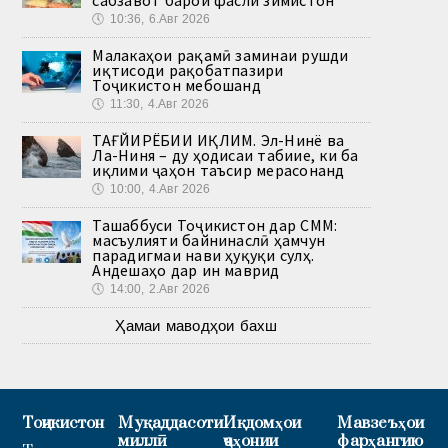
сабзавот барои фасли зимистон
🕔
10:36, 6.Авг 2026
Малакаҳои рақамӣ заминаи рушди
иқтисоди рақобатпазири
Тоҷикистон мебошанд
🕔
11:30, 4.Авг 2026
ТАҒЙИРЁБИИ ИҚЛИМ. Эл-Нинё ва
Ла-Ниня – ду ҳодисаи табиие, ки ба
иқлими ҷаҳон таъсир мерасонанд
🕔
10:00, 4.Авг 2026
Ташаббуси Тоҷикистон дар СММ:
масъулияти байнинаслӣ ҳамчун
парадигмаи нави ҳуқуқи сулҳ.
Андешаҳо дар ин маврид
🕔
14:00, 2.Авг 2026
Ҳамаи маводҳои бахш
Тоҷикистон
Муқаддасоти
Иқдомҳои
Мавзеъҳои
миллӣ
ҷаҳонии
фарҳангию