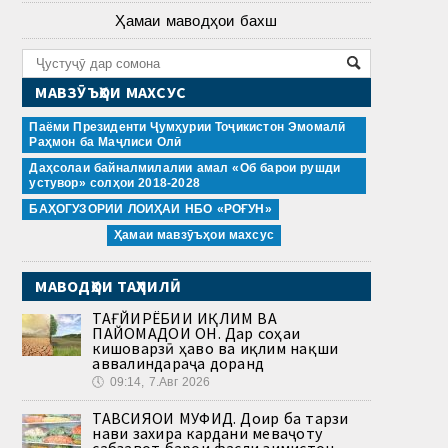
Ҳамаи маводҳои бахш
МАВЗӮЪҲОИ МАХСУС
Паёми Президенти Ҷумҳурии Тоҷикистон Эмомалӣ
Раҳмон ба Маҷлиси Олӣ
Даҳсолаи байналмилалии амал «Об барои рушди
устувор» солҳои 2018-2028
БАҲОГУЗОРИИ ЛОИҲАИ НБО «РОҒУН»
Ҳамаи мавзӯъҳои махсус
МАВОДҲОИ ТАҲЛИЛӢ
ТАҒЙИРЁБИИ ИҚЛИМ ВА
ПАЙОМАДҲОИ ОН. Дар соҳаи
кишоварзӣ ҳаво ва иқлим нақши
аввалиндараҷа доранд
🕔
09:14, 7.Авг 2026
ТАВСИЯҲОИ МУФИД. Доир ба тарзи
нави захира кардани меваҷоту