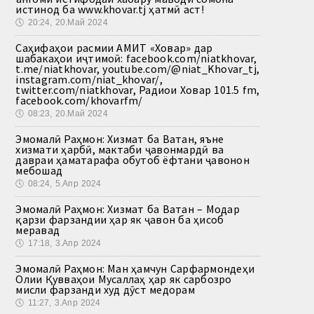
истинод ба www.khovar.tj ҳатмӣ аст!
🕔
20:24, 20.Май 2024
Саҳифаҳои расмии АМИТ «Ховар» дар
шабакаҳои иҷтимоӣ: facebook.com/niatkhovar,
t.me/niatkhovar, youtube.com/@niat_Khovar_tj,
instagram.com/niat_khovar/,
twitter.com/niatkhovar, Радиои Ховар 101.5 fm,
facebook.com/khovarfm/
🕔
08:23, 20.Май 2024
Эмомалӣ Раҳмон: Хизмат ба Ватан, яъне
хизмати ҳарбӣ, мактаби ҷавонмардӣ ва
давраи ҳаматарафа обутоб ёфтани ҷавонон
мебошад
🕔
08:24, 5.Апр 2024
Эмомалӣ Раҳмон: Хизмат ба Ватан – Модар
қарзи фарзандии ҳар як ҷавон ба ҳисоб
меравад
🕔
17:18, 3.Апр 2024
Эмомалӣ Раҳмон: Ман ҳамчун Сарфармондеҳи
Олии Қувваҳои Мусаллаҳ ҳар як сарбозро
мисли фарзанди худ дӯст медорам
🕔
11:27, 3.Апр 2024