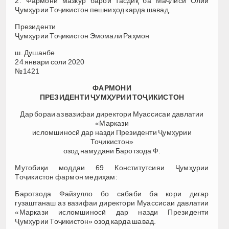
2. Фармони мазкур барои тасдиқ ба Маҷлиси Олии
Ҷумҳурии Тоҷикистон пешниҳод карда шавад.
Президенти
Ҷумҳурии Тоҷикистон Эмомалӣ Раҳмон
ш. Душанбе
24 январи соли 2020
№1421
ФАРМОНИ
ПРЕЗИДЕНТИ ҶУМҲУРИИ ТОҶИКИСТОН
Дар бораи аз вазифаи директори Муассисаи давлатии
«Маркази
исломшиносӣ дар назди Президенти Ҷумҳурии
Тоҷикистон»
озод намудани Баротзода Ф.
Мутобиқи моддаи 69 Конститутсияи Ҷумҳурии
Тоҷикистон фармон медиҳам:
Баротзода Файзулло бо сабаби ба кори дигар
гузаштанаш аз вазифаи директори Муассисаи давлатии
«Маркази исломшиносӣ дар назди Президенти
Ҷумҳурии Тоҷикистон» озод карда шавад.