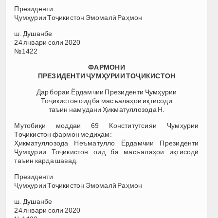
Президенти
Ҷумҳурии Тоҷикистон Эмомалӣ Раҳмон
ш. Душанбе
24 январи соли 2020
№1422
ФАРМОНИ
ПРЕЗИДЕНТИ ҶУМҲУРИИ ТОҶИКИСТОН
Дар бораи Ёрдамчии Президенти Ҷумҳурии
Тоҷикистон оид ба масъалаҳои иқтисодӣ
таъин намудани Ҳикматуллозода Н.
Мутобиқи моддаи 69 Конститутсияи Ҷумҳурии
Тоҷикистон фармон медиҳам:
Ҳикматуллозода Неъматулло Ёрдамчии Президенти
Ҷумҳурии Тоҷикистон оид ба масъалаҳои иқтисодӣ
таъин карда шавад.
Президенти
Ҷумҳурии Тоҷикистон Эмомалӣ Раҳмон
ш. Душанбе
24 январи соли 2020