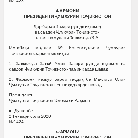
№1423
ФАРМОНИ
ПРЕЗИДЕНТИ ҶУМҲУРИИ ТОҶИКИСТОН
Дар бораи Вазири рушди иқтисод
ва савдои Ҷумҳурии Тоҷикистон
таъин намудани Завқизода З.А.
Мутобиқи моддаи 69 Конститутсияи Ҷумҳурии
Тоҷикистон фармон медиҳам:
1. Завқизода Завқӣ Амин Вазири рушди иқтисод ва
савдои Ҷумҳурии Тоҷикистон таъин карда шавад.
2. Фармони мазкур барои тасдиқ ба Маҷлиси Олии
Ҷумҳурии Тоҷикистон пешниҳод карда шавад.
Президенти
Ҷумҳурии Тоҷикистон Эмомалӣ Раҳмон
ш. Душанбе
24 январи соли 2020
№1424
ФАРМОНИ
ПРЕЗИДЕНТИ ҶУМҲУРИИ ТОҶИКИСТОН