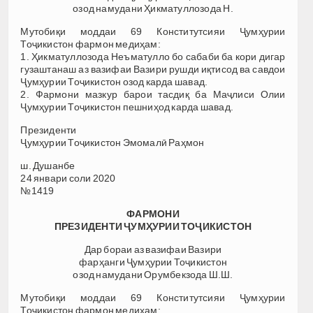
озод намудани Ҳикматуллозода Н.
Мутобиқи моддаи 69 Конститутсияи Ҷумҳурии
Тоҷикистон фармон медиҳам:
1. Ҳикматуллозода Неъматулло бо сабаби ба кори дигар
гузаштанаш аз вазифаи Вазири рушди иқтисод ва савдои
Ҷумҳурии Тоҷикистон озод карда шавад.
2. Фармони мазкур барои тасдиқ ба Маҷлиси Олии
Ҷумҳурии Тоҷикистон пешниҳод карда шавад.
Президенти
Ҷумҳурии Тоҷикистон Эмомалӣ Раҳмон
ш. Душанбе
24 январи соли 2020
№1419
ФАРМОНИ
ПРЕЗИДЕНТИ ҶУМҲУРИИ ТОҶИКИСТОН
Дар бораи аз вазифаи Вазири
фарҳанги Ҷумҳурии Тоҷикистон
озод намудани Орумбекзода Ш.Ш.
Мутобиқи моддаи 69 Конститутсияи Ҷумҳурии
Тоҷикистон фармон медиҳам: