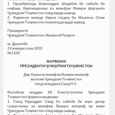
1. Орумбекзода Шамсиддин Шодибек бо сабаби ба
нафақа баромаданаш аз вазифаи Вазири фарҳанги
Ҷумҳурии Тоҷикистон озод карда шавад.
2. Фармони мазкур барои тасдиқ ба Маҷлиси Олии
Ҷумҳурии Тоҷикистон пешниҳод карда шавад.
Президенти
Ҷумҳурии Тоҷикистон Эмомалӣ Раҳмон
ш. Душанбе
24 январи соли 2020
№1420
ФАРМОНИ
ПРЕЗИДЕНТИ ҶУМҲУРИИ ТОҶИКИСТОН
Дар бораи аз вазифаи Вазири маориф
ва илми Ҷумҳурии Тоҷикистон
озод намудани Саид Н.С.
Мутобиқи моддаи 69 Конститутсияи Ҷумҳурии
Тоҷикистон фармон медиҳам:
1. Саид Нуриддин Саид бо сабаби ба кори дигар
гузаштанаш аз вазифаи Вазири маориф ва илми
Ҷумҳурии Тоҷикистон озод карда шавад.