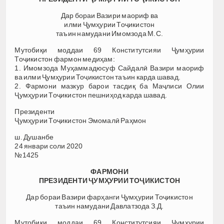
Дар бораи Вазири маориф ва
илми Ҷумҳурии Тоҷикистон
таъин намудани Имомзода М.С.
Мутобиқи моддаи 69 Конститутсияи Ҷумҳурии
Тоҷикистон фармон медиҳам:
1. Имомзода Муҳаммадюсуф Сайдалӣ Вазири маориф
ва илми Ҷумҳурии Тоҷикистон таъин карда шавад.
2. Фармони мазкур барои тасдиқ ба Маҷлиси Олии
Ҷумҳурии Тоҷикистон пешниҳод карда шавад.
Президенти
Ҷумҳурии Тоҷикистон Эмомалӣ Раҳмон
ш. Душанбе
24 январи соли 2020
№1425
ФАРМОНИ
ПРЕЗИДЕНТИ ҶУМҲУРИИ ТОҶИКИСТОН
Дар бораи Вазири фарҳанги Ҷумҳурии Тоҷикистон
таъин намудани Давлатзода З.Д.
Мутобиқи моддаи 69 Конститутсияи Ҷумҳурии