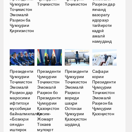
Ҷумҳурии
Тоҷикистон
Тоҷикистон
Раҳмон дар
Тоҷикистон
якчанд
Эмомалӣ
вазорату
Раҳмон ба
идораҳо
Ҷумҳурии
тағйироти
Қирғизистон
кадрӣ
амалӣ
намуданд
Президенти
Президенти
Президенти
Сафари
Ҷумҳурии
Ҷумҳурии
Ҷумҳурии
кории
Тоҷикистон
Тоҷикистон
Тоҷикистон
Президенти
Эмомалӣ
Эмомалӣ
Эмомалӣ
Ҷумҳурии
Раҳмон дар
Раҳмон бо
Раҳмон
Тоҷикистон
маросими
Президенти
вориди
Эмомалӣ
ифтитоҳи
Ҷумҳурии
шаҳри
Раҳмон ба
мусобиқаи
Қазоқистон
Остонаи
Ҷумҳурии
байналмилалии
Қосим-
Ҷумҳурии
Қазоқистон
«Бозиҳои
Жомарт
Қазоқистон
оянда»
Токаев
шуданд
иштирок
мулоқот