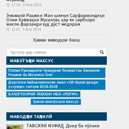
🕔
17:18, 3.Апр 2024
Эмомалӣ Раҳмон: Ман ҳамчун Сарфармондеҳи
Олии Қувваҳои Мусаллаҳ ҳар як сарбозро
мисли фарзанди худ дӯст медорам
🕔
11:27, 3.Апр 2024
Ҳамаи маводҳои бахш
МАВЗӮЪҲОИ МАХСУС
Паёми Президенти Ҷумҳурии Тоҷикистон Эмомалӣ
Раҳмон ба Маҷлиси Олӣ
Даҳсолаи байналмилалии амал «Об барои рушди
устувор» солҳои 2018-2028
БАҲОГУЗОРИИ ЛОИҲАИ НБО «РОҒУН»
Ҳамаи мавзӯъҳои махсус
МАВОДҲОИ ТАҲЛИЛӢ
ТАВСИЯИ МУФИД. Доир ба пӯпаки