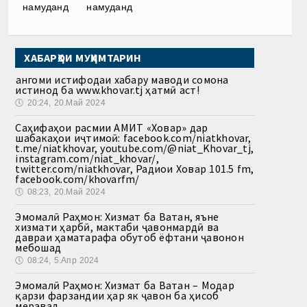
намуданд
намуданд
ХАБАРҲОИ МУҲИМТАРИН
Ҳангоми истифодаи хабару маводи сомона
истинод ба www.khovar.tj ҳатмӣ аст!
🕔
20:24, 20.Май 2024
Саҳифаҳои расмии АМИТ «Ховар» дар
шабакаҳои иҷтимоӣ: facebook.com/niatkhovar,
t.me/niatkhovar, youtube.com/@niat_Khovar_tj,
instagram.com/niat_khovar/,
twitter.com/niatkhovar, Радиои Ховар 101.5 fm,
facebook.com/khovarfm/
🕔
08:23, 20.Май 2024
Эмомалӣ Раҳмон: Хизмат ба Ватан, яъне
хизмати ҳарбӣ, мактаби ҷавонмардӣ ва
давраи ҳаматарафа обутоб ёфтани ҷавонон
мебошад
🕔
08:24, 5.Апр 2024
Эмомалӣ Раҳмон: Хизмат ба Ватан – Модар
қарзи фарзандии ҳар як ҷавон ба ҳисоб
меравад