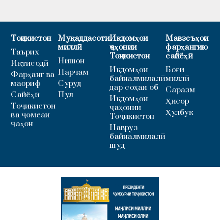
Тоҷикистон
Муқаддасоти
Иқдомҳои
Мавзеъҳои
миллӣ
ҷаҳонии
фарҳангию
Таърих
Тоҷикистон
сайёҳӣ
Нишон
Иқтисодӣ
Иқдомҳои
Боғи
Парчам
Фарҳанг ва
байналмилалӣ
миллӣ
маориф
Суруд
дар соҳаи об
Саразм
Сайёҳӣ
Пул
Иқдомҳои
Ҳисор
Тоҷикистон
ҷаҳонии
Ҳулбук
ва ҷомеаи
Тоҷикистон
ҷаҳон
Наврӯз
байналмилалӣ
шуд