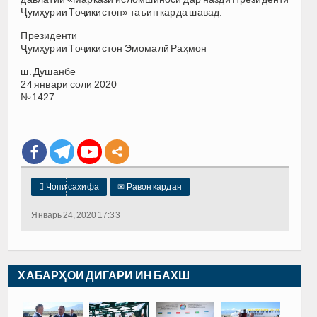
Ҷумҳурии Тоҷикистон» таъин карда шавад.
Президенти
Ҷумҳурии Тоҷикистон Эмомалӣ Раҳмон
ш. Душанбе
24 январи соли 2020
№1427

Чопи саҳифа
✉
Равон кардан
Январь 24, 2020 17:33
ХАБАРҲОИ ДИГАРИ ИН БАХШ