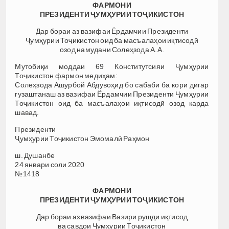
ФАРМОНИ
ПРЕЗИДЕНТИ ҶУМҲУРИИ ТОҶИКИСТОН
Дар бораи аз вазифаи Ёрдамчии Президенти
Ҷумҳурии Тоҷикистон оид ба масъалаҳои иқтисодӣ
озод намудани Солеҳзода А.А.
Мутобиқи моддаи 69 Конститутсияи Ҷумҳурии
Тоҷикистон фармон медиҳам:
Солеҳзода Ашурбой Абдувоҳид бо сабаби ба кори дигар
гузаштанаш аз вазифаи Ёрдамчии Президенти Ҷумҳурии
Тоҷикистон оид ба масъалаҳои иқтисодӣ озод карда
шавад.
Президенти
Ҷумҳурии Тоҷикистон Эмомалӣ Раҳмон
ш. Душанбе
24 январи соли 2020
№1418
ФАРМОНИ
ПРЕЗИДЕНТИ ҶУМҲУРИИ ТОҶИКИСТОН
Дар бораи аз вазифаи Вазири рушди иқтисод
ва савдои Ҷумҳурии Тоҷикистон