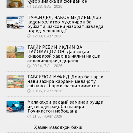
ҷуворимакка ва фоидаи он
🕔
13:33, 8.Авг 2026
ПУРСИДЕД, ҶАВОБ МЕДИҲЕМ. Дар
кадом ҳолатҳо муҳоҷирон ба
рӯйхати шахсони назоратшаванда
ворид мешаванд?
🕔
12:00, 8.Авг 2026
ТАҒЙИРЁБИИ ИҚЛИМ ВА
ПАЙОМАДҲОИ ОН. Дар соҳаи
кишоварзӣ ҳаво ва иқлим нақши
аввалиндараҷа доранд
🕔
09:14, 7.Авг 2026
ТАВСИЯҲОИ МУФИД. Доир ба тарзи
нави захира кардани меваҷоту
сабзавот барои фасли зимистон
🕔
10:36, 6.Авг 2026
Малакаҳои рақамӣ заминаи рушди
иқтисоди рақобатпазири
Тоҷикистон мебошанд
🕔
11:30, 4.Авг 2026
Ҳамаи маводҳои бахш