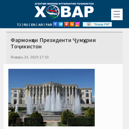
☰
|
|
|
|
"Ховар FM"
TJ
RU
EN
AR
FAR
Фармонҳои Президенти Ҷумҳурии
Тоҷикистон
Январь 24, 2020 17:33