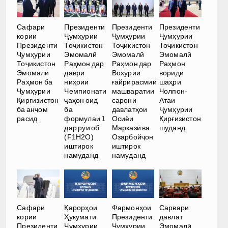
Сафари
Президенти
Президенти
Президенти
кории
Ҷумҳурии
Ҷумҳурии
Ҷумҳурии
Президенти
Тоҷикистон
Тоҷикистон
Тоҷикистон
Ҷумҳурии
Эмомалӣ
Эмомалӣ
Эмомалӣ
Тоҷикистон
Раҳмон дар
Раҳмон дар
Раҳмон
Эмомалӣ
даври
Вохӯрии
вориди
Раҳмон ба
ниҳоии
ғайрирасмии
шаҳри
Ҷумҳурии
Чемпионати
машваратии
Чолпон-
Қирғизистон
ҷаҳон оид
сарони
Атаи
ба анҷом
ба
давлатҳои
Ҷумҳурии
расид
формулаи 1
Осиёи
Қирғизистон
дар рӯи об
Марказӣ ва
шуданд
(F1H2O)
Озарбойҷон
иштирок
иштирок
намуданд
намуданд
Сафари
Қарорҳои
Фармонҳои
Сарвари
кории
Ҳукумати
Президенти
давлат
Президенти
Ҷумҳурии
Ҷумҳурии
Эмомалӣ