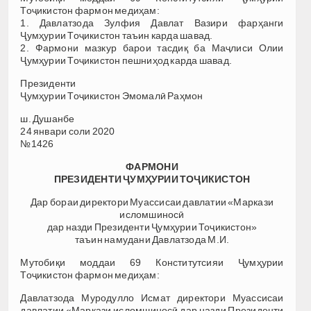
Тоҷикистон фармон медиҳам:
1. Давлатзода Зулфия Давлат Вазири фарҳанги
Ҷумҳурии Тоҷикистон таъин карда шавад.
2. Фармони мазкур барои тасдиқ ба Маҷлиси Олии
Ҷумҳурии Тоҷикистон пешниҳод карда шавад.
Президенти
Ҷумҳурии Тоҷикистон Эмомалӣ Раҳмон
ш. Душанбе
24 январи соли 2020
№1426
ФАРМОНИ
ПРЕЗИДЕНТИ ҶУМҲУРИИ ТОҶИКИСТОН
Дар бораи директори Муассисаи давлатии «Маркази
исломшиносӣ
дар назди Президенти Ҷумҳурии Тоҷикистон»
таъин намудани Давлатзода М.И.
Мутобиқи моддаи 69 Конститутсияи Ҷумҳурии
Тоҷикистон фармон медиҳам:
Давлатзода Муродулло Исмат директори Муассисаи
давлатии «Маркази исломшиносӣ дар назди Президенти