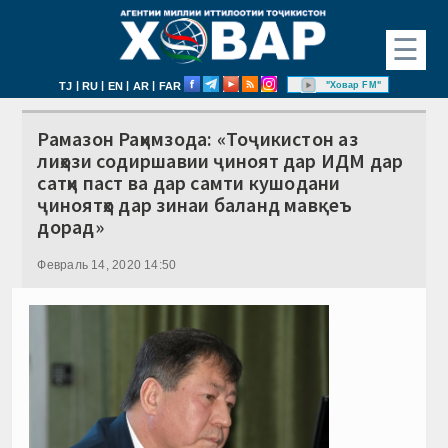
☰
|
|
|
|
"Ховар FM"
TJ
RU
EN
AR
FAR
Рамазон Раҳимзода: «Тоҷикистон аз
лиҳози содиршавии ҷиноят дар ИДМ дар
сатҳи паст ва дар самти кушодани
ҷиноятҳо дар зинаи баланд мавқеъ
дорад»
Февраль 14, 2020 14:50