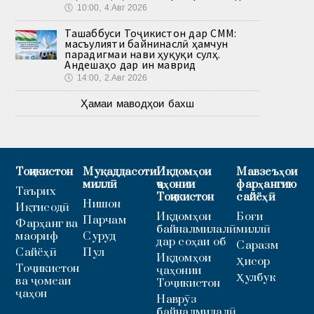
🕔
10:00, 4.Авг 2026
Ташаббуси Тоҷикистон дар СММ:
масъулияти байнинаслӣ ҳамчун
парадигмаи нави ҳуқуқи сулҳ.
Андешаҳо дар ин маврид
🕔
14:00, 2.Авг 2026
Ҳамаи маводҳои бахш
Тоҷикистон
Муқаддасоти
Иқдомҳои
Мавзеъҳои
миллӣ
ҷаҳонии
фарҳангию
Таърих
Тоҷикистон
сайёҳӣ
Нишон
Иқтисодӣ
Иқдомҳои
Боғи
Парчам
Фарҳанг ва
байналмилалӣ
миллӣ
маориф
Суруд
дар соҳаи об
Саразм
Сайёҳӣ
Пул
Иқдомҳои
Ҳисор
Тоҷикистон
ҷаҳонии
Ҳулбук
ва ҷомеаи
Тоҷикистон
ҷаҳон
Наврӯз
байналмилалӣ