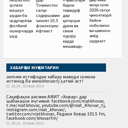
беш аз 600
Дар
«Ҷавобгарӣ
моҳи соли
ҳолати
Тоҷикистон
барои
2026 сатҳи
машғул
сатҳи
таваққуф
ҷинояткорӣ
шудан ба
содиршавии
дар
байни
ҷодугарӣ ва
ҷиноят 10,3
қаторҳои
ноболиғон
фолбинӣ
фоиз коҳиш
дуюм ва
ва ҷавонон
ошкор карда
ёфтааст
сеюм
зиёд
шуд
пурзӯр
шудааст
карда
мешавад»
ХАБАРҲОИ МУҲИМТАРИН
Ҳангоми истифодаи хабару маводи сомона
истинод ба www.khovar.tj ҳатмӣ аст!
🕔
20:24, 20.Май 2024
Саҳифаҳои расмии АМИТ «Ховар» дар
шабакаҳои иҷтимоӣ: facebook.com/niatkhovar,
t.me/niatkhovar, youtube.com/@niat_Khovar_tj,
instagram.com/niat_khovar/,
twitter.com/niatkhovar, Радиои Ховар 101.5 fm,
facebook.com/khovarfm/
🕔
08:23, 20.Май 2024