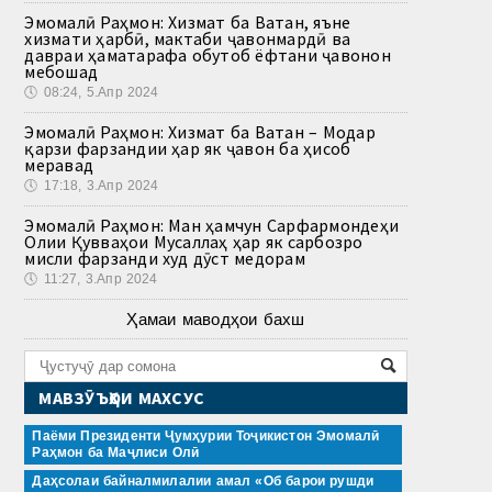
Эмомалӣ Раҳмон: Хизмат ба Ватан, яъне
хизмати ҳарбӣ, мактаби ҷавонмардӣ ва
давраи ҳаматарафа обутоб ёфтани ҷавонон
мебошад
🕔
08:24, 5.Апр 2024
Эмомалӣ Раҳмон: Хизмат ба Ватан – Модар
қарзи фарзандии ҳар як ҷавон ба ҳисоб
меравад
🕔
17:18, 3.Апр 2024
Эмомалӣ Раҳмон: Ман ҳамчун Сарфармондеҳи
Олии Қувваҳои Мусаллаҳ ҳар як сарбозро
мисли фарзанди худ дӯст медорам
🕔
11:27, 3.Апр 2024
Ҳамаи маводҳои бахш
МАВЗӮЪҲОИ МАХСУС
Паёми Президенти Ҷумҳурии Тоҷикистон Эмомалӣ
Раҳмон ба Маҷлиси Олӣ
Даҳсолаи байналмилалии амал «Об барои рушди