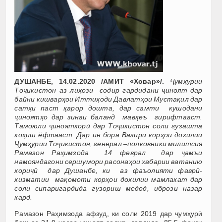
ДУШАНБЕ, 14.02.2020 /АМИТ «Ховар»/.
Ҷумҳурии
Тоҷикистон аз лиҳози содир гардидани ҷиноят дар
байни кишварҳои Иттиҳоди Давлатҳои Мустақил дар
сатҳи паст қарор дошта, дар самти кушодани
ҷиноятҳо дар зинаи баланд мавқеъ гирифтааст.
Тамоюли ҷинояткорӣ дар Тоҷикистон соли гузашта
коҳиш ёфтааст. Дар ин бора Вазири корҳои дохилии
Ҷумҳурии Тоҷикистон, генерал –полковники милитсия
Рамазон Раҳимзода 14 феврал дар ҷамъи
намояндагони сершумори расонаҳои хабарии ватанию
хориҷӣ дар Душанбе, ки аз фаъолияти фаврӣ-
хизматии мақомоти корҳои дохилии мамлакат дар
соли сипаригардида гузориш медод, ибрози назар
кард.
Рамазон Раҳимзода афзуд, ки соли 2019 дар ҷумҳурӣ