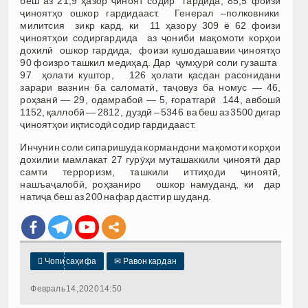
беш аз 21,9 ҳазор ҷиноят содир гардида, 85,5 фоизи
ҷиноятҳо ошкор гардидааст. Генерал –полковники
милитсия зикр кард, ки 11 ҳазору 309 ё 62 фоизи
ҷиноятҳои содиргардида аз ҷониби мақомоти корҳои
дохилӣ ошкор гардида, фоизи кушодашавии ҷиноятҳо
90 фоизро ташкил медиҳад. Дар ҷумҳурӣ соли гузашта
97 ҳолати куштор, 126 ҳолати қасдан расонидани
зарари вазнин ба саломатӣ, таҷовуз ба номус — 46,
роҳзанӣ — 29, одамрабоӣ — 5, ғоратгарӣ 144, авбошӣ
1152, қаллобӣ — 2812, дуздӣ – 5346 ва беш аз 3500 дигар
ҷиноятҳои иқтисодӣ содир гардидааст.
Инчунин соли сипаришуда кормандони мақомоти корҳои
дохилии мамлакат 27 гурӯҳи муташаккили ҷиноятӣ дар
самти терроризм, ташкили иттиҳоди ҷиноятӣ,
нашъаҷалобӣ, роҳзаниро ошкор намуданд, ки дар
натиҷа беш аз 200 нафар дастгир шуданд.

Чопи саҳифа
✉
Равон кардан
Февраль 14, 2020 14:50