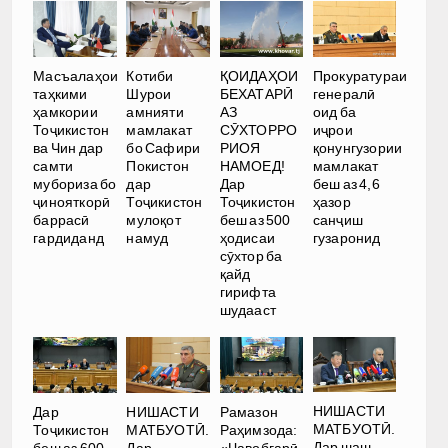
Масъалаҳои
Котиби
ҚОИДАҲОИ
Прокуратураи
таҳкими
Шурои
БЕХАТАРӢ
генералӣ
ҳамкории
амнияти
АЗ
оид ба
Тоҷикистон
мамлакат
СӮХТОРРО
иҷрои
ва Чин дар
бо Сафири
РИОЯ
қонунгузории
самти
Покистон
НАМОЕД!
мамлакат
мубориза бо
дар
Дар
беш аз 4,6
ҷинояткорӣ
Тоҷикистон
Тоҷикистон
ҳазор
баррасӣ
мулоқот
беш аз 500
санҷиш
гардиданд
намуд
ҳодисаи
гузаронид
сӯхтор ба
қайд
гирифта
шудааст
НИШАСТИ
Дар
НИШАСТИ
Рамазон
МАТБУОТӢ.
Тоҷикистон
МАТБУОТӢ.
Раҳимзода:
Дар шаш