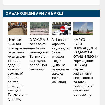
ХАБАРҲОИ ДИГАРИ ИН БАХШ
Ҷаласаи
ОГОҲӢ! Аз 5
Аз 1 август
ИМРӮЗ —
Кумитаи
то 7 август
ҳаракати
РӮЗИ
роҳбарикунандаи
дар баъзе
нақлиёт дар
КОРМАНДОНИ
Барномаи
минтақаҳои
баъзе
ХАДАМОТИ
муштараки
Тоҷикистон
кӯчаҳои
ОТАШНИШОНӢ.
«Тағйир
сар задани
шаҳри
Кормандони
додани
сел пешгӯӣ
Душанбе
ин ниҳод
низоми
мешавад
муваққатан
барои
озуқаворӣ
маҳдуд
ҳифзи ҷони
барои
карда
шаҳрвандон
беҳтар
мешавад
ба таври
намудани
шабонарӯзӣ
ғизо дар
фаъолият
Тоҷикистон»
менамоянд
доир шуд