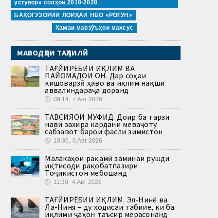
устувор» солҳои 2018-2028
БАҲОГУЗОРИИ ЛОИҲАИ НБО «РОҒУН»
Ҳамаи мавзӯъҳои махсус
МАВОДҲОИ ТАҲЛИЛӢ
ТАҒЙИРЁБИИ ИҚЛИМ ВА
ПАЙОМАДҲОИ ОН. Дар соҳаи
кишоварзӣ ҳаво ва иқлим нақши
аввалиндараҷа доранд
🕔
09:14, 7.Авг 2026
ТАВСИЯҲОИ МУФИД. Доир ба тарзи
нави захира кардани меваҷоту
сабзавот барои фасли зимистон
🕔
10:36, 6.Авг 2026
Малакаҳои рақамӣ заминаи рушди
иқтисоди рақобатпазири
Тоҷикистон мебошанд
🕔
11:30, 4.Авг 2026
ТАҒЙИРЁБИИ ИҚЛИМ. Эл-Нинё ва
Ла-Ниня – ду ҳодисаи табиие, ки ба
иқлими ҷаҳон таъсир мерасонанд