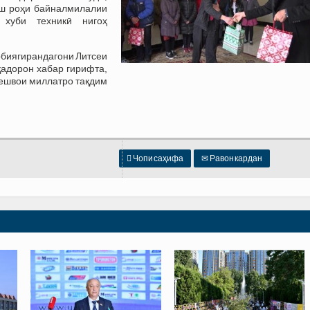
иш роҳи байналмилалии
и хуби техникӣ нигоҳ
арбиягирандагони Литсеи
қадорон хабар гирифта,
Пешвои миллатро тақдим

Чопи саҳифа
✉
Равон кардан