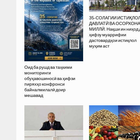
35-СОЛАГИИ ИСТИҚЛО
ДАВЛАТӢ ВА ОСОРХОН
МИЛЛӢ. Нақши ин ниҳод 
ҳифзу муаррифии
дастовардҳои истиқлол
муҳим аст
Оид ба рушд ва таҳкими
мониторинги
обуҳавошиносӣ ва ҳифзи
пиряхҳо конфронси
байналмилалӣ доир
мешавад