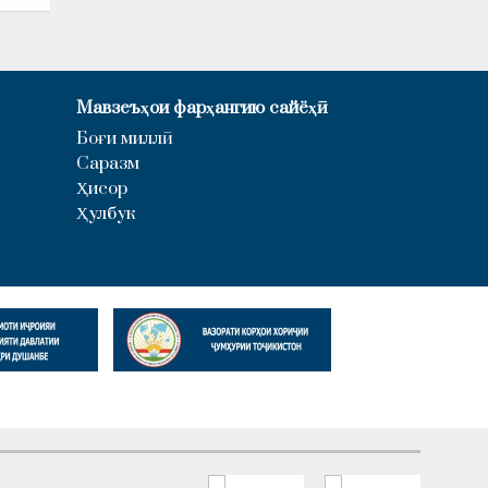
Мавзеъҳои фарҳангию сайёҳӣ
Боғи миллӣ
Саразм
Ҳисор
Ҳулбук