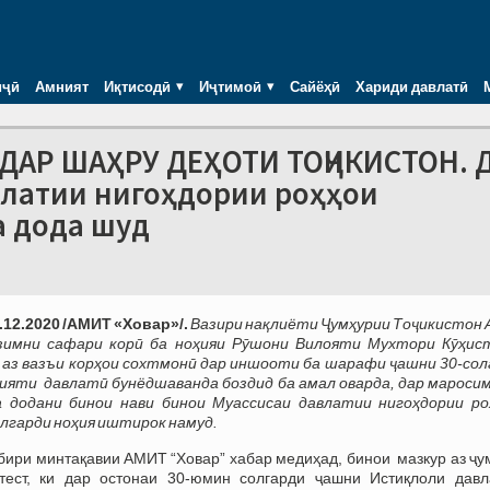
иҷӣ
Амният
Иқтисодӣ
Иҷтимоӣ
Сайёҳӣ
Хариди давлатӣ
 ДАР ШАҲРУ ДЕҲОТИ ТОҶИКИСТОН. 
влатии нигоҳдории роҳҳои
а дода шуд
.12.2020 /АМИТ
«Ховар»/.
Вазири нақлиёти Ҷумҳурии Тоҷикистон 
зимни сафари корӣ ба ноҳияи Рӯшони Вилояти Мухтори Кӯҳис
аз вазъи корҳои сохтмонӣ дар иншооти ба шарафи ҷашни 30-сол
яти давлатӣ бунёдшаванда боздид ба амал оварда, дар маросим
 додани бинои нави бинои Муассисаи давлатии нигоҳдории ро
гарди ноҳия иштирок намуд.
бири минтақавии АМИТ “Ховар” хабар медиҳад, бинои мазкур аз ҷу
тест, ки дар остонаи 30-юмин солгарди ҷашни Истиқлоли давл