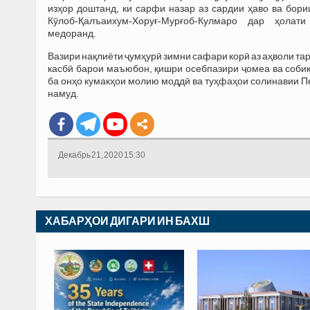
изҳор доштанд, ки сарфи назар аз сардии ҳаво ва бор
Кӯлоб-Қалъаихум-Хоруғ-Мурғоб-Кулмаро дар ҳолат
медоранд.
Вазири нақлиёти ҷумҳурӣ зимни сафари корӣ аз аҳволи т
касбӣ барои маъюбон, қишри осебпазири ҷомеа ва соби
ба онҳо кумакҳои молию моддӣ ва туҳфаҳои солинавии 
намуд.
Декабрь 21, 2020 15:30
ХАБАРҲОИ ДИГАРИ ИН БАХШ