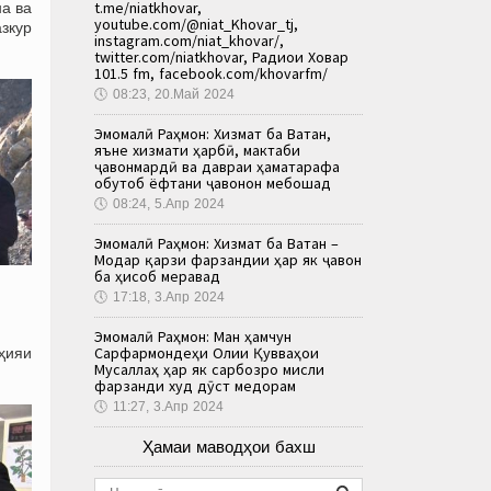
t.me/niatkhovar,
а ва
youtube.com/@niat_Khovar_tj,
азкур
instagram.com/niat_khovar/,
twitter.com/niatkhovar, Радиои Ховар
101.5 fm, facebook.com/khovarfm/
🕔
08:23, 20.Май 2024
Эмомалӣ Раҳмон: Хизмат ба Ватан,
яъне хизмати ҳарбӣ, мактаби
ҷавонмардӣ ва давраи ҳаматарафа
обутоб ёфтани ҷавонон мебошад
🕔
08:24, 5.Апр 2024
Эмомалӣ Раҳмон: Хизмат ба Ватан –
Модар қарзи фарзандии ҳар як ҷавон
ба ҳисоб меравад
🕔
17:18, 3.Апр 2024
Эмомалӣ Раҳмон: Ман ҳамчун
Сарфармондеҳи Олии Қувваҳои
оҳияи
Мусаллаҳ ҳар як сарбозро мисли
фарзанди худ дӯст медорам
🕔
11:27, 3.Апр 2024
Ҳамаи маводҳои бахш