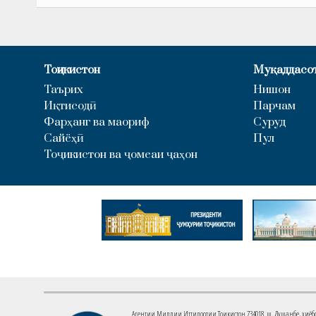
Тоҷикистон
Муқаддасо
Таърих
Нишон
Иқтисодӣ
Парчам
Фарҳанг ва маориф
Суруд
Сайёҳӣ
Пул
Тоҷикистон ва ҷомеаи ҷаҳон
Агентии Миллии Иттилоотии Тоҷикистон 734018. ш. Душанбе, хиёбони 