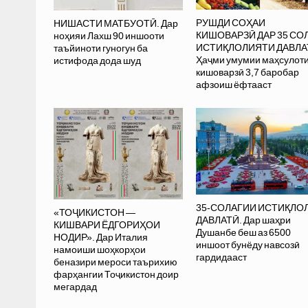
РУШДИ СОҲАИ
НИШАСТИ МАТБУОТӢ. Дар
КИШОВАРЗӢ ДАР 35 СО
ноҳияи Лахш 90 иншооти
ИСТИҚЛОЛИЯТИ ДАВЛА
таъйиноти гуногун ба
Ҳаҷми умумии маҳсулот
истифода дода шуд
кишоварзӣ 3,7 баробар
афзоиш ёфтааст
35-СОЛАГИИ ИСТИҚЛО
«ТОҶИКИСТОН —
ДАВЛАТӢ. Дар шаҳри
КИШВАРИ ЁДГОРИҲОИ
Душанбе беш аз 6500
НОДИР». Дар Италия
иншоот бунёду навсозӣ
намоиши шоҳкорҳои
гардидааст
беназири мероси таърихию
фарҳангии Тоҷикистон доир
мегардад