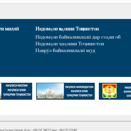
ти миллӣ
Иқдомҳои ҷаҳонии Тоҷикистон
Иқдомҳои байналмилалӣ дар соҳаи об
Иқдомҳои ҷаҳонии Тоҷикистон
Наврӯз байналмилалӣ шуд
Саъдии Шерозӣ, 16 тел.: +992 (37) 2385217, факс: +992 (37) 2232383