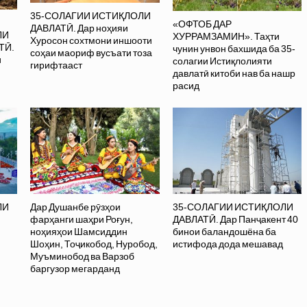
35-СОЛАГИИ ИСТИҚЛОЛИ
«ОФТОБ ДАР
ДАВЛАТӢ. Дар ноҳияи
ЛИ
ХУРРАМЗАМИН». Таҳти
Хуросон сохтмони иншооти
ТӢ.
чунин унвон бахшида ба 35-
соҳаи маориф вусъати тоза
и
солагии Истиқлолияти
гирифтааст
давлатӣ китоби нав ба нашр
расид
ЛИ
Дар Душанбе рӯзҳои
35-СОЛАГИИ ИСТИҚЛОЛИ
фарҳанги шаҳри Роғун,
ДАВЛАТӢ. Дар Панҷакент 40
ноҳияҳои Шамсиддин
бинои баландошёна ба
Шоҳин, Тоҷикобод, Нуробод,
истифода дода мешавад
Муъминобод ва Варзоб
баргузор мегарданд