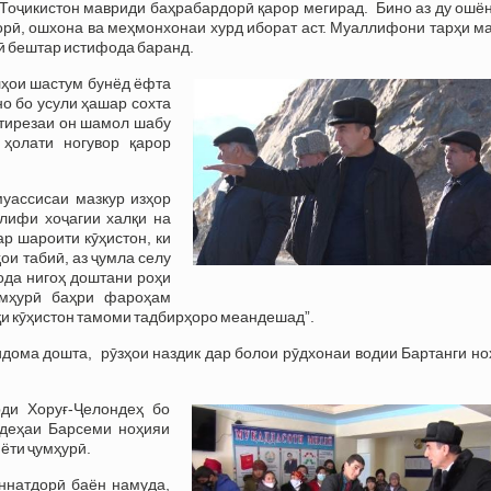
Тоҷикистон мавриди баҳрабардорӣ қарор мегирад. Бино аз ду ошён
корӣ, ошхона ва меҳмонхонаи хурд иборат аст. Муаллифони тарҳи м
лӣ бештар истифода баранд.
олҳои шастум бунёд ёфта
но бо усули ҳашар сохта
 тирезаи он шамол шабу
 ҳолати ногувор қарор
уассисаи мазкур изҳор
лифи хоҷагии халқи на
ар шароити кӯҳистон, ки
ои табиӣ, аз ҷумла селу
шода нигоҳ доштани роҳи
умҳурӣ баҳри фароҳам
қи кӯҳистон тамоми тадбирҳоро меандешад”.
идома дошта, рӯзҳои наздик дар болои рӯдхонаи водии Бартанги н
ди Хоруғ-Ҷелондеҳ бо
 деҳаи Барсеми ноҳияи
иёти ҷумҳурӣ.
ннатдорӣ баён намуда,