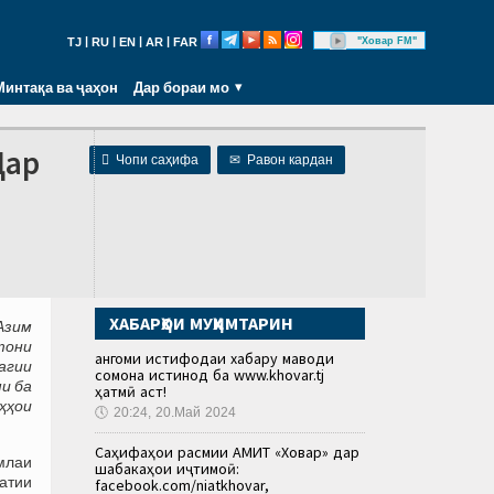
|
|
|
|
"Ховар FM"
TJ
RU
EN
AR
FAR
Минтақа ва ҷаҳон
Дар бораи мо
Дар

Чопи саҳифа
✉
Равон кардан
ХАБАРҲОИ МУҲИМТАРИН
Азим
тони
Ҳангоми истифодаи хабару маводи
агии
сомона истинод ба www.khovar.tj
и ба
ҳатмӣ аст!
ҳҳои
🕔
20:24, 20.Май 2024
Саҳифаҳои расмии АМИТ «Ховар» дар
млаи
шабакаҳои иҷтимоӣ:
атии
facebook.com/niatkhovar,