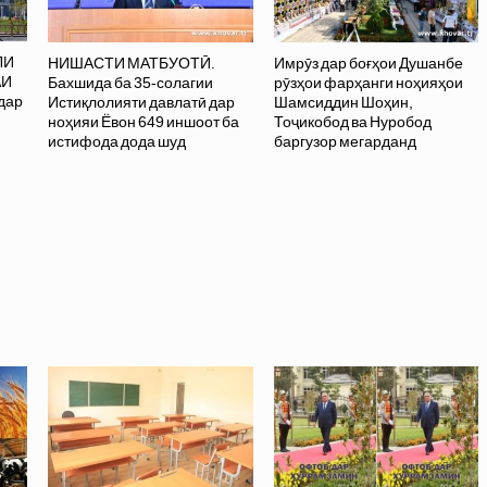
ЛИ
НИШАСТИ МАТБУОТӢ.
Имрӯз дар боғҳои Душанбе
АИ
Бахшида ба 35-солагии
рӯзҳои фарҳанги ноҳияҳои
дар
Истиқлолияти давлатӣ дар
Шамсиддин Шоҳин,
ноҳияи Ёвон 649 иншоот ба
Тоҷикобод ва Нуробод
истифода дода шуд
баргузор мегарданд