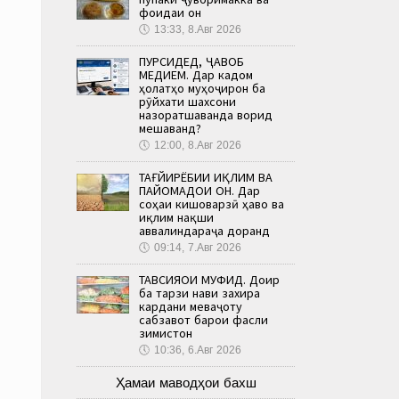
фоидаи он
🕔
13:33, 8.Авг 2026
ПУРСИДЕД, ҶАВОБ
МЕДИҲЕМ. Дар кадом
ҳолатҳо муҳоҷирон ба
рӯйхати шахсони
назоратшаванда ворид
мешаванд?
🕔
12:00, 8.Авг 2026
ТАҒЙИРЁБИИ ИҚЛИМ ВА
ПАЙОМАДҲОИ ОН. Дар
соҳаи кишоварзӣ ҳаво ва
иқлим нақши
аввалиндараҷа доранд
🕔
09:14, 7.Авг 2026
ТАВСИЯҲОИ МУФИД. Доир
ба тарзи нави захира
кардани меваҷоту
сабзавот барои фасли
зимистон
🕔
10:36, 6.Авг 2026
Ҳамаи маводҳои бахш