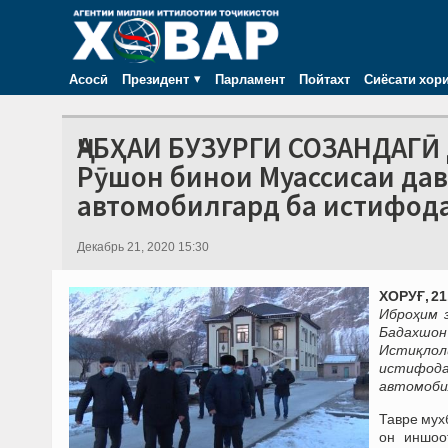
Асосӣ
Президент
Парламент
Пойтахт
Сиёсати хор
ҶАБҲАИ БУЗУРГИ СОЗАНДАГӢ
Рӯшон бинои Муассисаи да
автомобилгард ба истифод
Декабрь 21, 2020 15:30
ХОРУҒ, 21
Иброҳим 
Бадахшон 
Истиқлоли
истифода
автомобил
Тавре мух
он иншоо