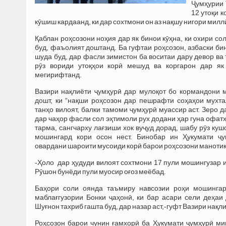
Ҷумҳурии 
12 утоқи 
кӯшиш кардаанд, ки дар сохтмони он аз нақшу нигори мил
Қаблан роҳсозони ноҳия дар як бинои кӯҳна, ки охири с
буд, фаъолият доштанд. Ба гуфтаи роҳсозон, азбаски би
шуда буд, дар фасли зимистон ба воситаи дару девор ва
рӯз вориди утоқҳои корӣ мешуд ва коргарон дар як
мегирифтанд.
Вазири нақлиёти ҷумҳурӣ дар мулоқот бо кормандони м
дошт, ки “нақши роҳсозон дар пешрафти соҳаҳои мухта
танҳо вилоят, балки тамоми ҷумҳурӣ муассир аст. Зеро д
дар чаҳор фасли сол эҳтимоли рух додани ҳар гуна офатҳ
тарма, сангчарху лағзиши хок вуҷуд дорад, шабу рӯз ку
мошингард кори осон нест. Бинобар ин Ҳукумати ҷ
овардани шароити мусоиди корӣ барои роҳсозони маноти
-Ҳоло дар ҳудуди вилоят сохтмони 17 пули мошингузар 
Рӯшон бунёди пули муосир оғоз меёбад.
Баҳори соли оянда таъмиру навсозии роҳи мошингар
маблағгузории Бонки ҷаҳонӣ, ки бар асари сели деҳаи
Шуғнон тахриб гашта буд, дар назар аст,-гуфт Вазири нақл
Роҳсозон барои чунин ғамхорӣ ба Ҳукумати ҷумҳурӣ ми