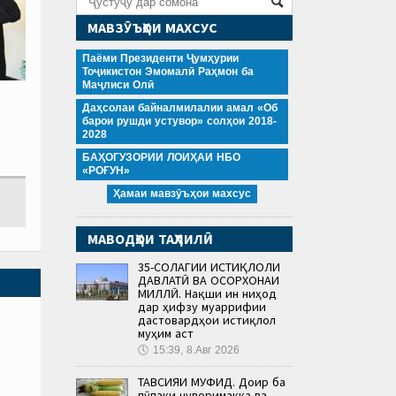
МАВЗӮЪҲОИ МАХСУС
Паёми Президенти Ҷумҳурии
Тоҷикистон Эмомалӣ Раҳмон ба
Маҷлиси Олӣ
Даҳсолаи байналмилалии амал «Об
барои рушди устувор» солҳои 2018-
2028
БАҲОГУЗОРИИ ЛОИҲАИ НБО
«РОҒУН»
Ҳамаи мавзӯъҳои махсус
МАВОДҲОИ ТАҲЛИЛӢ
35-СОЛАГИИ ИСТИҚЛОЛИ
ДАВЛАТӢ ВА ОСОРХОНАИ
МИЛЛӢ. Нақши ин ниҳод
дар ҳифзу муаррифии
дастовардҳои истиқлол
муҳим аст
🕔
15:39, 8.Авг 2026
ТАВСИЯИ МУФИД. Доир ба
пӯпаки ҷуворимакка ва