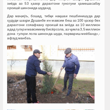
зиёда аз 53 ҳазор дарахтони гуногуни ҳамешасабзу
ороишӣ шинонида шуданд.
Дар маҷмӯъ, бошад, тибқи нақшаи пешбинишуда дар
ҳудуди шаҳри Душанбе ин мавсим беш аз 100 ҳазор бех
дарахтони сояафкану ороишӣ ва зиёда аз 10 миллион
адад гулҳои мавсимиву бисёрсола, аз ҷумла 3,5 миллион
дона гулҳои лола шинонда шуда, парвариш меёбанд»,-
афзуд манбаъ.