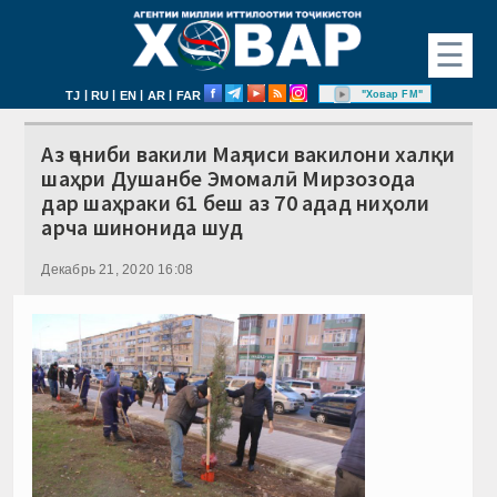
☰
|
|
|
|
"Ховар FM"
TJ
RU
EN
AR
FAR
Аз ҷониби вакили Маҷлиси вакилони халқи
шаҳри Душанбе Эмомалӣ Мирзозода
дар шаҳраки 61 беш аз 70 адад ниҳоли
арча шинонида шуд
Декабрь 21, 2020 16:08