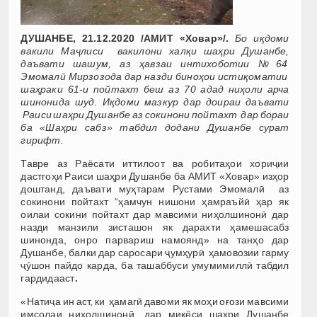
ДУШАНБЕ, 21.12.2020 /АМИТ «Ховар»/.
Бо иқдоми
вакили Маҷлиси вакилони халқи шаҳри Душанбе,
даъвати шашум, аз ҳавзаи интихоботии №64
Эмомалӣ Мирзозода дар назди биноҳои истиқоматии
шаҳраки 61-и пойтахт беш аз 70 адад ниҳоли арча
шинонида шуд. Иқдоми мазкур дар доираи даъвати
Раиси шаҳри Душанбе аз сокинони пойтахт дар бораи
ба «Шаҳри сабз» табдил додани Душанбе сурат
гирифт.
Тавре аз Раёсати иттилоот ва робитаҳои хориҷии
дастгоҳи Раиси шаҳри Душанбе ба АМИТ «Ховар» изҳор
доштанд, даъвати муҳтарам Рустами Эмомалӣ аз
сокинони пойтахт “ҳамчун нишони ҳамраъйӣ ҳар як
оилаи сокини пойтахт дар мавсими ниҳолшинонӣ дар
назди манзили зисташон як дарахти ҳамешасабз
шинонда, онро парвариш намоянд» на танҳо дар
Душанбе, балки дар саросари ҷумҳурӣ ҳамовозии гарму
ҷӯшон пайдо карда, ба ташаббуси умумимиллӣ табдил
гардидааст
.
«Натиҷа ин аст, ки ҳамагӣ давоми як моҳи оғози мавсими
имсолаи ниҳолшинонӣ, дар миқёси шаҳри Душанбе