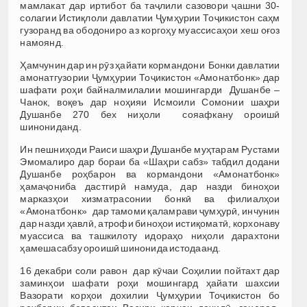
мамлакат дар иртибот ба таҷлили сазовори ҷашни 30-
солагии Истиқлоли давлатии Ҷумҳурии Тоҷикистон саҳм
гузоранд ва ободониро аз коргоҳу муассисаҳои хеш оғоз
намоянд.
Ҳамчунин дар ин рӯз ҳайати кормандони Бонки давлатии
амонатгузории Ҷумҳурии Тоҷикистон «Амонатбонк» дар
шафати роҳи байналмилалии мошингарди Душанбе –
Чанок, воқеъ дар ноҳияи Исмоили Сомонии шаҳри
Душанбе 270 бех ниҳоли сояафкану ороишӣ
шинониданд.
Ин пешниҳоди Раиси шаҳри Душанбе муҳтарам Рустами
Эмомалиро дар бораи ба «Шаҳри сабз» табдил додани
Душанбе роҳбарон ва кормандони «Амонатбонк»
ҳамаҷониба дастгирӣ намуда, дар назди биноҳои
марказҳои хизматрасонии бонкӣ ва филиалҳои
«Амонатбонк» дар тамоми қаламрави ҷумҳурӣ, инчунин
дар назди ҳавлӣ, атрофи биноҳои истиқоматӣ, корхонаву
муассиса ва ташкилоту идораҳо ниҳоли дарахтони
ҳамешасабзу ороишӣ шинонида истодаанд.
16 декабри соли равон дар кӯчаи Соҳилии пойтахт дар
заминҳои шафати роҳи мошингард ҳайати шахсии
Вазорати корҳои дохилии Ҷумҳурии Тоҷикистон бо