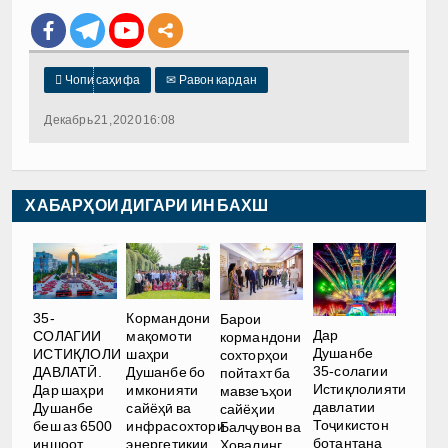

Чопи саҳифа
✉
Равон кардан
Декабрь 21, 2020 16:08
ХАБАРҲОИ ДИГАРИ ИН БАХШ
35-
Кормандони
Барои
Дар
СОЛАГИИ
мақомоти
кормандони
Душанбе
ИСТИҚЛОЛИ
шаҳри
сохторҳои
35-солагии
ДАВЛАТӢ.
Душанбе бо
пойтахт ба
Истиқлолияти
Дар шаҳри
имконияти
мавзеъҳои
давлатии
Душанбе
сайёҳӣ ва
сайёҳии
Тоҷикистон
беш аз 6500
инфрасохтори
Балҷувон ва
ботантана
иншоот
энергетикии
Ховалинг