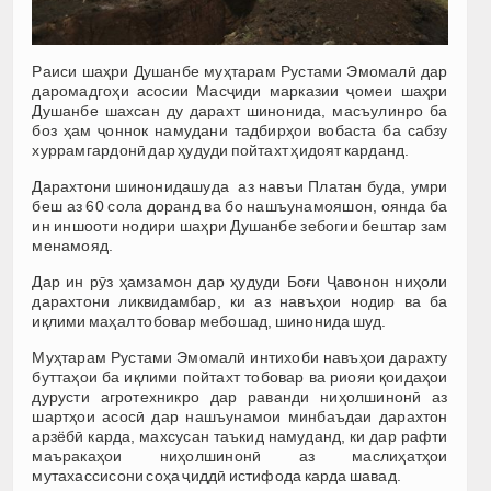
Раиси шаҳри Душанбе муҳтарам Рустами Эмомалӣ дар
даромадгоҳи асосии Масҷиди марказии ҷомеи шаҳри
Душанбе шахсан ду дарахт шинонида, масъулинро ба
боз ҳам ҷоннок намудани тадбирҳои вобаста ба сабзу
хуррамгардонӣ дар ҳудуди пойтахт ҳидоят карданд.
Дарахтони шинонидашуда аз навъи Платан буда, умри
беш аз 60 сола доранд ва бо нашъунамояшон, оянда ба
ин иншооти нодири шаҳри Душанбе зебогии бештар зам
менамояд.
Дар ин рӯз ҳамзамон дар ҳудуди Боғи Ҷавонон ниҳоли
дарахтони ликвидамбар, ки аз навъҳои нодир ва ба
иқлими маҳал тобовар мебошад, шинонида шуд.
Муҳтарам Рустами Эмомалӣ интихоби навъҳои дарахту
буттаҳои ба иқлими пойтахт тобовар ва риояи қоидаҳои
дурусти агротехникро дар раванди ниҳолшинонӣ аз
шартҳои асосӣ дар нашъунамои минбаъдаи дарахтон
арзёбӣ карда, махсусан таъкид намуданд, ки дар рафти
маъракаҳои ниҳолшинонӣ аз маслиҳатҳои
мутахассисони соҳа ҷиддӣ истифода карда шавад.