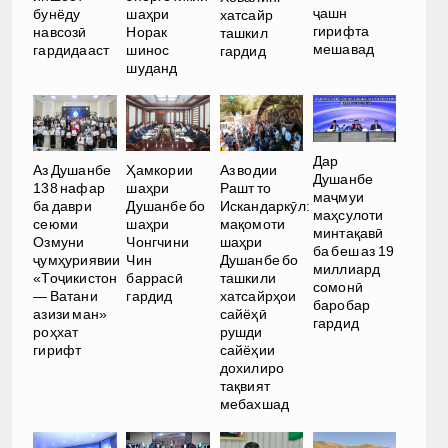
ҷашн
бунёду
шаҳри
хатсайр
гирифта
навсозӣ
Норак
ташкил
мешавад
гардидааст
шинос
гардид
шуданд
Дар
Аз Душанбе
Ҳамкории
Аз водии
Душанбе
138 нафар
шаҳри
Рашт то
маҷмуи
ба даври
Душанбе бо
Искандаркӯл:
маҳсулоти
сеюми
шаҳри
мақомоти
минтақавӣ
Озмуни
Чонгчини
шаҳри
ба беш аз 19
ҷумҳуриявии
Чин
Душанбе бо
миллиард
«Тоҷикистон
баррасӣ
ташкили
сомонӣ
— Ватани
гардид
хатсайрҳои
баробар
азизи ман»
сайёҳӣ
гардид
роҳхат
рушди
гирифт
сайёҳии
дохилиро
тақвият
мебахшад