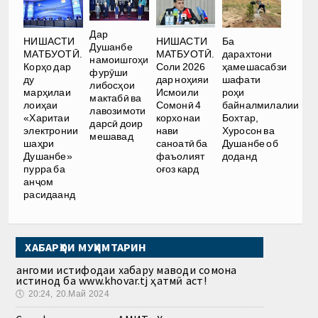
Дар
НИШАСТИ
НИШАСТИ
Ба
Душанбе
МАТБУОТӢ.
МАТБУОТӢ.
дарахтони
намоишгоҳи
Корҳо дар
Соли 2026
ҳамешасабзи
фурӯши
ду
дар ноҳияи
шафати
либосҳои
марҳилаи
Исмоили
роҳи
мактабӣ ва
лоиҳаи
Сомонӣ 4
байналмилалии
лавозимоти
«Харитаи
корхонаи
Бохтар,
дарсӣ доир
электронии
нави
Хуросон ва
мешавад
шаҳри
саноатӣ ба
Душанбе об
Душанбе»
фаъолият
доданд
пурра ба
оғоз кард
анҷом
расидаанд
ХАБАРҲОИ МУҲИМТАРИН
Ҳангоми истифодаи хабару маводи сомона
истинод ба www.khovar.tj ҳатмӣ аст!
🕔
20:24, 20.Май 2024