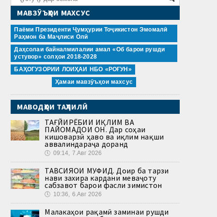
МАВЗӮЪҲОИ МАХСУС
Паёми Президенти Ҷумҳурии Тоҷикистон Эмомалӣ
Раҳмон ба Маҷлиси Олӣ
Даҳсолаи байналмилалии амал «Об барои рушди
устувор» солҳои 2018-2028
БАҲОГУЗОРИИ ЛОИҲАИ НБО «РОҒУН»
Ҳамаи мавзӯъҳои махсус
МАВОДҲОИ ТАҲЛИЛӢ
ТАҒЙИРЁБИИ ИҚЛИМ ВА
ПАЙОМАДҲОИ ОН. Дар соҳаи
кишоварзӣ ҳаво ва иқлим нақши
аввалиндараҷа доранд
🕔
09:14, 7.Авг 2026
ТАВСИЯҲОИ МУФИД. Доир ба тарзи
нави захира кардани меваҷоту
сабзавот барои фасли зимистон
🕔
10:36, 6.Авг 2026
Малакаҳои рақамӣ заминаи рушди