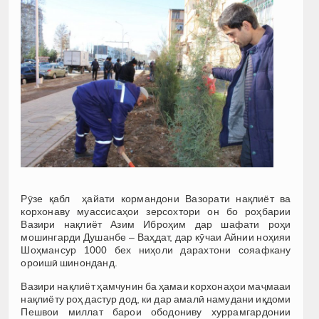
Рӯзе қабл ҳайати кормандони Вазорати нақлиёт ва
корхонаву муассисаҳои зерсохтори он бо роҳбарии
Вазири нақлиёт Азим Иброҳим дар шафати роҳи
мошингарди Душанбе – Ваҳдат, дар кӯчаи Айнии ноҳияи
Шоҳмансур 1000 бех ниҳоли дарахтони сояафкану
ороишӣ шинонданд.
Вазири нақлиёт ҳамчунин ба ҳамаи корхонаҳои маҷмааи
нақлиёту роҳ дастур дод, ки дар амалӣ намудани иқдоми
Пешвои миллат барои ободониву хуррамгардонии