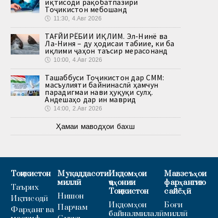
иқтисоди рақобатпазири
Тоҷикистон мебошанд
🕔
11:30, 4.Авг 2026
ТАҒЙИРЁБИИ ИҚЛИМ. Эл-Нинё ва
Ла-Ниня – ду ҳодисаи табиие, ки ба
иқлими ҷаҳон таъсир мерасонанд
🕔
10:00, 4.Авг 2026
Ташаббуси Тоҷикистон дар СММ:
масъулияти байнинаслӣ ҳамчун
парадигмаи нави ҳуқуқи сулҳ.
Андешаҳо дар ин маврид
🕔
14:00, 2.Авг 2026
Ҳамаи маводҳои бахш
Тоҷикистон
Муқаддасоти
Иқдомҳои
Мавзеъҳои
миллӣ
ҷаҳонии
фарҳангию
Таърих
Тоҷикистон
сайёҳӣ
Нишон
Иқтисодӣ
Иқдомҳои
Боғи
Парчам
Фарҳанг ва
байналмилалӣ
миллӣ