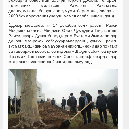
роҳбарии бевоситаи Вазири корҳои дохилӣ, генерал-
полковники милитсия Рамазон Раҳимзода
дастаҷамъона ба ҳашари умумӣ баромада, зиёда аз
2000 бех дарахтони гуногуни ҳамешасабз шинониданд.
Ёдовар мешавем, ки 14 декабри соли равон Раиси
Маҷлиси миллии Маҷлиси Олии Ҷумҳурии Тоҷикистон,
Раиси шаҳри Душанбе муҳтарам Рустами Эмомалӣ дар
доираи маъракаи сабзухуррамгардонӣ, ҳамчун рамзи
вусъат бахшидан ба маъракаи ниҳолшинонӣ дар пойтахт
ва тадбирҳои вобаста ба иқдоми «Шаҳри сабз», ба кӯчаи
Низомии Ганҷавии ноҳияи Сино ташриф оварда, дар
маъракаи ниҳолшинонӣ иштирок намуданд.