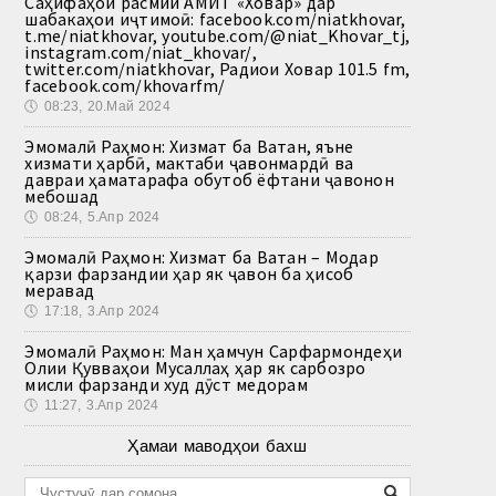
Саҳифаҳои расмии АМИТ «Ховар» дар
шабакаҳои иҷтимоӣ: facebook.com/niatkhovar,
t.me/niatkhovar, youtube.com/@niat_Khovar_tj,
instagram.com/niat_khovar/,
twitter.com/niatkhovar, Радиои Ховар 101.5 fm,
facebook.com/khovarfm/
🕔
08:23, 20.Май 2024
Эмомалӣ Раҳмон: Хизмат ба Ватан, яъне
хизмати ҳарбӣ, мактаби ҷавонмардӣ ва
давраи ҳаматарафа обутоб ёфтани ҷавонон
мебошад
🕔
08:24, 5.Апр 2024
Эмомалӣ Раҳмон: Хизмат ба Ватан – Модар
қарзи фарзандии ҳар як ҷавон ба ҳисоб
меравад
🕔
17:18, 3.Апр 2024
Эмомалӣ Раҳмон: Ман ҳамчун Сарфармондеҳи
Олии Қувваҳои Мусаллаҳ ҳар як сарбозро
мисли фарзанди худ дӯст медорам
🕔
11:27, 3.Апр 2024
Ҳамаи маводҳои бахш