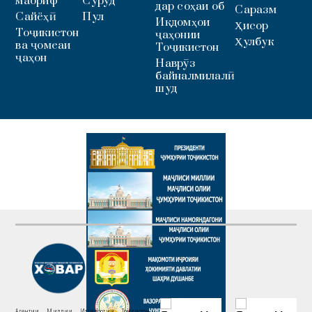
маориф
Суруд
дар соҳаи об
Саразм
Сайёҳӣ
Пул
Иқдомҳои
Ҳисор
Тоҷикистон
ҷаҳонии
Ҳулбук
ва ҷомеаи
Тоҷикистон
ҷаҳон
Наврӯз
байналмилалӣ
шуд
Агентии Миллии Иттилоотии Тоҷикистон