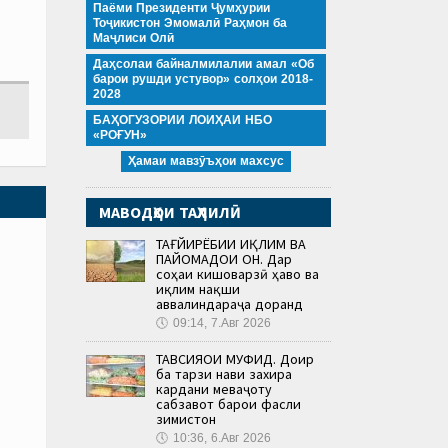
Паёми Президенти Ҷумҳурии
Тоҷикистон Эмомалӣ Раҳмон ба
Маҷлиси Олӣ
Даҳсолаи байналмилалии амал «Об
барои рушди устувор» солҳои 2018-
2028
БАҲОГУЗОРИИ ЛОИҲАИ НБО
«РОҒУН»
Ҳамаи мавзӯъҳои махсус
МАВОДҲОИ ТАҲЛИЛӢ
ТАҒЙИРЁБИИ ИҚЛИМ ВА
ПАЙОМАДҲОИ ОН. Дар
соҳаи кишоварзӣ ҳаво ва
иқлим нақши
аввалиндараҷа доранд
🕔
09:14, 7.Авг 2026
ТАВСИЯҲОИ МУФИД. Доир
ба тарзи нави захира
кардани меваҷоту
сабзавот барои фасли
зимистон
🕔
10:36, 6.Авг 2026