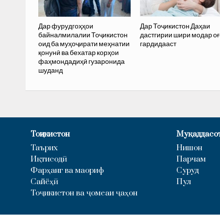
Дар фурудгоҳҳои
Дар Тоҷикистон Даҳаи
байналмилалии Тоҷикистон
дастгирии шири модар оғ
оид ба муҳоҷирати меҳнатии
гардидааст
қонунӣ ва бехатар корҳои
фаҳмондадиҳӣ гузаронида
шуданд
Тоҷикистон
Муқаддасо
Таърих
Нишон
Иқтисодӣ
Парчам
Фарҳанг ва маориф
Суруд
Сайёҳӣ
Пул
Тоҷикистон ва ҷомеаи ҷаҳон