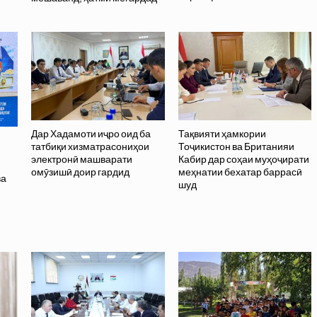
Дар Хадамоти иҷро оид ба
Тақвияти ҳамкории
татбиқи хизматрасониҳои
Тоҷикистон ва Британияи
электронӣ машварати
Кабир дар соҳаи муҳоҷирати
омӯзишӣ доир гардид
меҳнатии бехатар баррасӣ
ва
шуд
ӣ