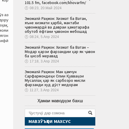
101.5 fm, facebook.com/khovarfm/
🕔
08:23, 20.Май 2024
з аз
Эмомалӣ Раҳмон: Хизмат ба Ватан,
рдору
яъне хизмати ҳарбӣ, мактаби
ҳақ,
ҷавонмардӣ ва давраи ҳаматарафа
 мояи
обутоб ёфтани ҷавонон мебошад
 ягон
🕔
08:24, 5.Апр 2024
рифӣ
Эмомалӣ Раҳмон: Хизмат ба Ватан –
Модар қарзи фарзандии ҳар як ҷавон
ба ҳисоб меравад
🕔
17:18, 3.Апр 2024
Эмомалӣ Раҳмон: Ман ҳамчун
Сарфармондеҳи Олии Қувваҳои
Мусаллаҳ ҳар як сарбозро мисли
фарзанди худ дӯст медорам
🕔
11:27, 3.Апр 2024
Ҳамаи маводҳои бахш
МАВЗӮЪҲОИ МАХСУС