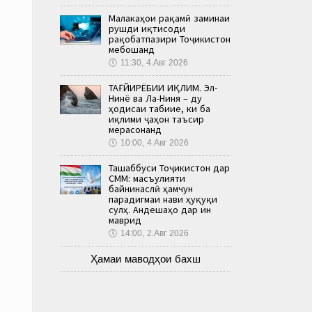
Малакаҳои рақамӣ заминаи
рушди иқтисоди
рақобатпазири Тоҷикистон
мебошанд
🕔
11:30, 4.Авг 2026
ТАҒЙИРЁБИИ ИҚЛИМ. Эл-
Нинё ва Ла-Ниня – ду
ҳодисаи табиие, ки ба
иқлими ҷаҳон таъсир
мерасонанд
🕔
10:00, 4.Авг 2026
Ташаббуси Тоҷикистон дар
СММ: масъулияти
байнинаслӣ ҳамчун
парадигмаи нави ҳуқуқи
сулҳ. Андешаҳо дар ин
маврид
🕔
14:00, 2.Авг 2026
Ҳамаи маводҳои бахш