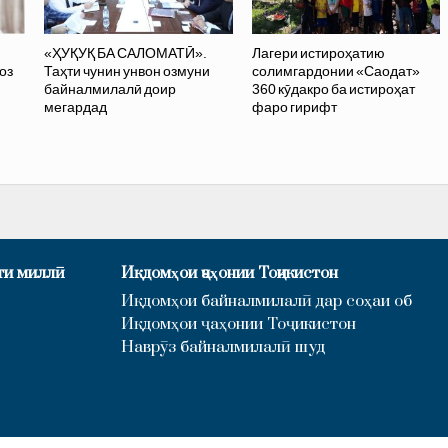
«ҲУҚУҚ БА САЛОМАТӢ».
Лагери истироҳатию
оз
Таҳти чунин унвон озмуни
солимгардонии «Саодат»
байналмилалӣ доир
360 кӯдакро ба истироҳат
мегардад
фаро гирифт
ти миллӣ
Иқдомҳои ҷаҳонии Тоҷикистон
Иқдомҳои байналмилалӣ дар соҳаи об
Иқдомҳои ҷаҳонии Тоҷикистон
Наврӯз байналмилалӣ шуд