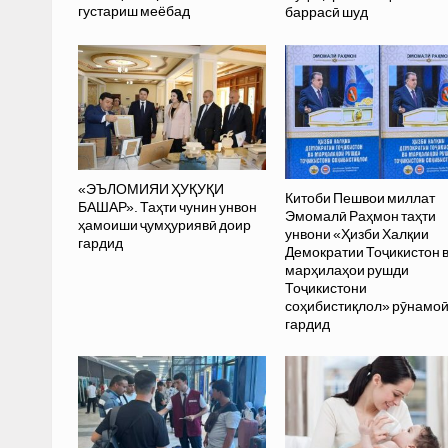
густариш меёбад
баррасӣ шуд
«ЭЪЛОМИЯИ ҲУҚУҚИ
Китоби Пешвои миллат
БАШАР». Таҳти чунин унвон
Эмомалӣ Раҳмон таҳти
ҳамоиши ҷумҳуриявӣ доир
унвони «Ҳизби Халқии
гардид
Демократии Тоҷикистон 
марҳилаҳои рушди
Тоҷикистони
соҳибистиқлол» рӯнамо
гардид