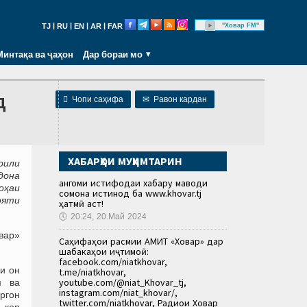
|
|
|
|
"Ховар FM"
TJ
RU
EN
AR
FAR
Минтақа ва ҷаҳон
Дар бораи мо
д

Чопи саҳифа
✉
Равон кардан
ХАБАРҲОИ МУҲИМТАРИН
оили
дона
Ҳангоми истифодаи хабару маводи
оҳаи
сомона истинод ба www.khovar.tj
ояти
ҳатмӣ аст!
🕔
20:24, 20.Май 2024
вар»
Саҳифаҳои расмии АМИТ «Ховар» дар
шабакаҳои иҷтимоӣ:
facebook.com/niatkhovar,
и он
t.me/niatkhovar,
youtube.com/@niat_Khovar_tj,
м ва
instagram.com/niat_khovar/,
ҳргон
twitter.com/niatkhovar, Радиои Ховар
 кор