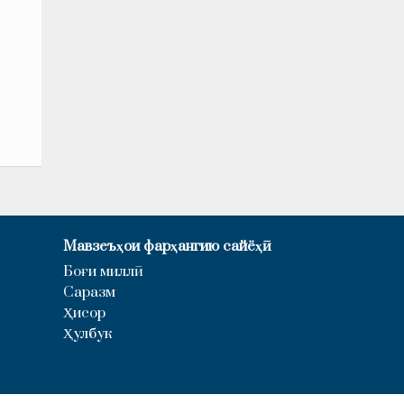
Мавзеъҳои фарҳангию сайёҳӣ
Боғи миллӣ
Саразм
Ҳисор
Ҳулбук