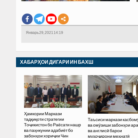
Январь 29, 2021 14:19
ХАБАРҲОИ ДИГАРИ ИН БАХШ
Ҳамкории Маркази
тадқиқоти стратегии
Таъсиси маркази касбом
Тоҷикистон бо Раёсати нашр
ва омӯзиши забонҳои ар
ва паҳнкунии адабиёт бо
ва англисӣ барои
забонҳои хориҷии Чин
муҳоҷирони меҳнатӣ