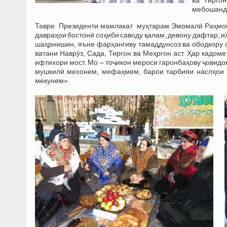
мебошанд
Тавре Президенти мамлакат муҳтарам Эмомалӣ Раҳмон з
давраҳои бостонӣ соҳиби саводу қалам, девону дафтар, 
шаҳрнишин, яъне фарҳангиву тамаддунсоз ва ободкору с
ватани Наврӯз, Сада, Тиргон ва Меҳргон аст. Ҳар кадоме
ифтихори мост. Мо – тоҷикон мероси гаронбаҳову ҷовидон
мушкилӣ мехонем, мефаҳмем, барои тарбияи наслҳои
мекунем».