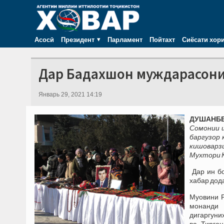
Асосӣ
Президент
Парламент
Пойтахт
Сиёсати хор
Дар Бадахшон муждарасони 
Январь 29, 2021 14:19
ДУШАНБЕ,
Сомонии 
баргузор 
кишоварз
Мухтори К
Дар ин б
хабар дод
Муовини Р
монанди 
дигаргуни
ва Тирго