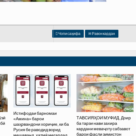

Чопи саҳифа
✉
Равон кардан
Истифодаи барномаи
ӯзӣ
ТАВСИЯҲОИ МУФИД. Доир
«Амина» барои
абӣ
ба тарзи нави захира
шаҳрвандони хориҷие, ки ба
кардани меваҷоту сабзавот
Русия бе раводид ворид
барои фасли зимистон
мешаванд, ҳатмӣ мегардад