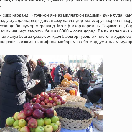
.
икр карданд, «тоҷикон яке аз миллатҳои қадимии дунё буда, ҳанӯ
илмдӯсту адабпарвар, давлатсозу давлатдор, меъмору шаҳрсоз, шаҳ
озанда ба шумор мераванд. Мо ифтихор дорем, ки Тоҷикистон, бар
 аз ин ҷашнҳо таърихи беш аз 6000 – сола дорад. Ва ин далел низ
аи ҳанӯз беш аз ҳазор сол қабл ба ёдгор гузоштаи ниёгони худро бе
 навраси халқамон истифода мебарем ва ба мардуми олам муар