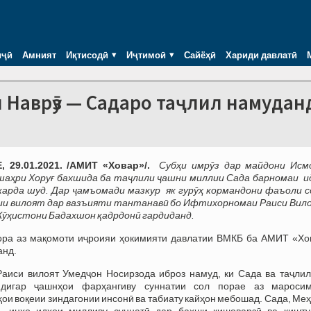
иҷӣ
Амният
Иқтисодӣ
Иҷтимоӣ
Сайёҳӣ
Хариди давлатӣ
Наврӯз — Садаро таҷлил намудан
 29.01.2021. /АМИТ «Ховар»/.
Субҳи имрӯз дар майдони Исм
шаҳри Хоруғ бахшида ба таҷлили ҷашни миллии Сада барномаи и
карда шуд. Дар ҷамъомади мазкур як гурӯҳ кормандони фаъоли с
ии вилоят дар вазъияти тантанавӣ бо Ифтихорномаи Раиси Вил
ӯҳистони Бадахшон қадрдонӣ гардиданд.
ора аз мақомоти иҷроияи ҳокимияти давлатии ВМКБ ба АМИТ «Хо
анд.
аиси вилоят Умедҷон Носирзода иброз намуд, ки Сада ва таҷлил
дигар ҷашнҳои фарҳангиву суннатии сол порае аз мароси
ҳои воқеии зиндагонии инсонӣ ва табиату кайҳон мебошад. Сада, Ме
н- инҳо идҳои милливу суннатӣ дар бахши кишоварзӣ ва кишту