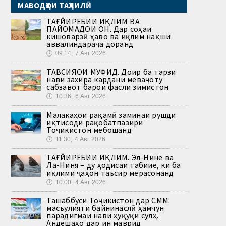
МАВОДҲОИ ТАҲЛИЛӢ
ТАҒЙИРЁБИИ ИҚЛИМ ВА
ПАЙОМАДҲОИ ОН. Дар соҳаи
кишоварзӣ ҳаво ва иқлим нақши
аввалиндараҷа доранд
🕔
09:14, 7.Авг 2026
ТАВСИЯҲОИ МУФИД. Доир ба тарзи
нави захира кардани меваҷоту
сабзавот барои фасли зимистон
🕔
10:36, 6.Авг 2026
Малакаҳои рақамӣ заминаи рушди
иқтисоди рақобатпазири
Тоҷикистон мебошанд
🕔
11:30, 4.Авг 2026
ТАҒЙИРЁБИИ ИҚЛИМ. Эл-Нинё ва
Ла-Ниня – ду ҳодисаи табиие, ки ба
иқлими ҷаҳон таъсир мерасонанд
🕔
10:00, 4.Авг 2026
Ташаббуси Тоҷикистон дар СММ:
масъулияти байнинаслӣ ҳамчун
парадигмаи нави ҳуқуқи сулҳ.
Андешаҳо дар ин маврид