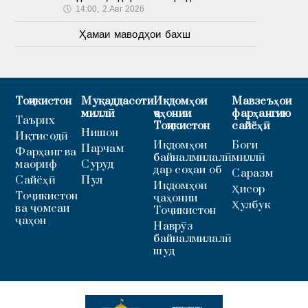
🕔
14:00, 2.Авг 2026
Ҳамаи маводҳои бахш
Тоҷикистон
Муқаддасоти
Иқдомҳои
Мавзеъҳои
миллӣ
ҷаҳонии
фарҳангию
Таърих
Тоҷикистон
сайёҳӣ
Нишон
Иқтисодӣ
Иқдомҳои
Боғи
Парчам
Фарҳанг ва
байналмилалӣ
миллӣ
маориф
Суруд
дар соҳаи об
Саразм
Сайёҳӣ
Пул
Иқдомҳои
Ҳисор
Тоҷикистон
ҷаҳонии
Ҳулбук
ва ҷомеаи
Тоҷикистон
ҷаҳон
Наврӯз
байналмилалӣ
шуд