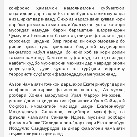
конфронс ҳамзамон намояндагони субъектҳои
хоҷагидори дар шаҳри Екатеринбург фаъолияткунанда
низ ширкат варзиданд. Онҳо аз нарасидани қувваи корӣ
дар бозори меҳнати минтақаи Урал сухан гуфта, хостори
мусоидат намудан барои баргаштани шаҳрвандони
Ҷумҳурии Тоҷикистон ба минтақа ҷиҳати фаъолият дар
корхонаҳо шуданд. Зикр гардид, ки онҳо омодаанд бо
риояи ҳама гуна қоидахои беҳдоштӣ муҳоҷирони
меҳнатиро қабул намуда, бо ҷойи хоб ва кори доимӣ
таъмин намоянд. Ҳамзамон гуфта шуд, ки онҳо низ дар
навбати худ бо муҳоҷирони меҳнатӣ дар мавриди риояи
қонунгузорӣ, дури ҷустан аз гурӯҳҳои ифротиву
террористӣ суҳбатҳои фаҳмондадиҳӣ мегузаронанд.
Аъзои Ҷамъияти тоҷикон дар шаҳри Екатеринбург дар ин
конфронс иштироки фаъолона доштанд. Аз ҷумла,
роҳбари Хонаи мардумони Урал Фаррух Мирзоев,
устоди Донишгоҳи давлатии кӯҳшиносии Урал Сайидалӣ
Соҳибов, имомхатиби масҷиди шаҳри Екатеринбург
Маҳмадюсуф Сандалов, соҳибкори муваффақ ва
фаъоли ҷамъиятӣ Сайвалӣ Идиев, муовини роҳбари
филиали бонки “Солидарность” дар шаҳри Екатеринбург
Ибодулло Саидмуродов ва дигар фаъолони ҷамъияти
тоҷикон ширкат варзиданд.