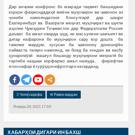
Дар анҷоми конфронс бо мақсади тақвият бахшидани
корҳои фаҳмондадиҳӣ миёни муҳоҷирон ва ҷавонон аз
ҷониби намояндагони Консулгарӣ дар шаҳри
Екатеринбург ва Вазорати меҳнат, муҳоҷират ва шуғли
аҳолии Ҷумҳурии Тоҷикистон дар Федератсияи Россия
даъват ба амал оварда шуд, ки масъулини ҷамъият ва
дигар нафарони бо муҳоҷирон сару кор дошта ба
тамоми мардум, хусусан ба ҷавонону донишҷӯён
пайваста талқин намоянд, ки бояд ба хондан ва касбу
ҳунаромӯзӣ машғул бошанду муҳоҷирони меҳнатӣ бо
тартиби нақшаи корфармо амал намуда, фирефтаи
ягон нафар ё гурӯҳҳои ифротгаро нагарданд.

Чопи саҳифа
✉
Равон кардан
Январь 29, 2021 17:00
ХАБАРҲОИ ДИГАРИ ИН БАХШ