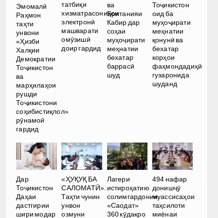
татбиқи
ва
Тоҷикистон
Эмомалӣ
хизматрасониҳои
Британияи
оид ба
Раҳмон
электронӣ
Кабир дар
муҳоҷирати
таҳти
машварати
соҳаи
меҳнатии
унвони
омӯзишӣ
муҳоҷирати
қонунӣ ва
«Ҳизби
доир гардид
меҳнатии
бехатар
Халқии
бехатар
корҳои
Демократии
баррасӣ
фаҳмондадиҳӣ
Тоҷикистон
шуд
гузаронида
ва
шуданд
марҳилаҳои
рушди
Тоҷикистони
соҳибистиқлол»
рӯнамоӣ
гардид
Дар
«ҲУҚУҚ БА
Лагери
494 нафар
Тоҷикистон
САЛОМАТӢ».
истироҳатию
донишҷӯ
Даҳаи
Таҳти чунин
солимгардонии
муассисаҳои
дастгирии
унвон
«Саодат»
таҳсилоти
шири модар
озмуни
360 кӯдакро
миёнаи