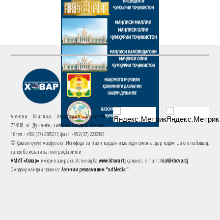
Агентии Миллии Иттилоотии Тоҷикистон
734018. ш. Душанбе, хиёбони Саъдии Шерозӣ,
16 тел.: +992 (37) 2385217, факс: +992 (37) 2232383
© Ҳамаи ҳуқуқ маҳфуз аст. Истифода ва паҳн кардани маводи сомона, дар кадом шакле набошад,
танҳо бо иҷозати хаттии роҳбарияти
АМИТ «Ховар»
имконпазир аст. Истинод ба
www.khovar.tj
ҳатмист. E-mail:
niat@khovar.tj
Омодакунандаи сомона:
Агентии рекламавии "adMedia"