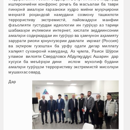
иштирокчиёни конфронс роҷеъ ба масъалаи ба таври
пинҳонӣ амалҳои ғаразноки худро миёни муҳоҷирони
меҳнатӣ роҳандозӣ намудани созмону ташкилоти
террористиву экстремистӣ, пайомадҳои манфии
фаъолияти густурдаи идеологии ин гурӯҳҳо аз тариқи
шабакаҳои иҷтимоии интернет, хислати зиддиинсонии
амалҳои содиркардаи ин гурӯҳҳо ва ҳамчунон аҳамияту
зарурати риояи қонунгузории давлати иқомат (Россия)
ва эҳтиром гузоштан ба урфу одати дигар миллату
халқият суханронӣ намуданд. Аз ҷумла, Раиси Шӯрои
уламои вилояти Свердловск Абдулқуддус Ашарин дар
хусуси ба меъёрҳои дини ислом мухолиф будани
амалҳои гурӯҳҳои террористиву экстремистӣ мисолҳои
мушаххас овард.
Дар