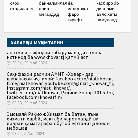
оғоз
байналмилалӣ
ба
касбиро бо
гардидааст
доир
истироҳат
дипломи
мегардад
фаро
аъло хатм
гирифт
намуданд
ХАБАРҲОИ МУҲИМТАРИН
Ҳангоми истифодаи хабару маводи сомона
истинод ба www.khovar.tj ҳатмӣ аст!
🕔
20:24, 20.Май 2024
Саҳифаҳои расмии АМИТ «Ховар» дар
шабакаҳои иҷтимоӣ: facebook.com/niatkhovar,
t.me/niatkhovar, youtube.com/@niat_Khovar_tj,
instagram.com/niat_khovar/,
twitter.com/niatkhovar, Радиои Ховар 101.5 fm,
facebook.com/khovarfm/
🕔
08:23, 20.Май 2024
Эмомалӣ Раҳмон: Хизмат ба Ватан, яъне
хизмати ҳарбӣ, мактаби ҷавонмардӣ ва
давраи ҳаматарафа обутоб ёфтани ҷавонон
мебошад
🕔
08:24, 5.Апр 2024