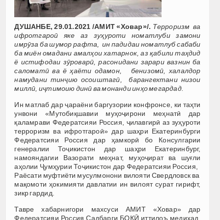
ДУШАНБЕ, 29.01.2021 /АМИТ «Ховар»/.
Терроризм ва
ифротгароӣ яке аз зуҳуроти номатлуби замони
имрӯза ба шумор рафта, ин падидаи номатлуб сабаби
ба миён омадани амалҳои хатарнок, аз қабили таҳдид
ё истифодаи зӯроварӣ, расонидани зарари вазнин ба
саломатӣ ва ё ҳаёти одамон, бенизомӣ, халалдор
намудани тинҷию осоиштагӣ, барангехтани низои
миллӣ, иҷтимоию динӣ ва монанди инҳо мегардад.
Ин матлаб дар ҷараёни баргузории конфронсе, ки таҳти
унвони «Мутобиқшавии муҳоҷирони меҳнатӣ дар
қаламрави Федератсияи Россия, ҷилавгирӣ аз зуҳуроти
терроризм ва ифротгароӣ» дар шаҳри Екатеринбурги
Федератсияи Россия дар ҳамкорӣ бо Консулгарии
генералии Тоҷикистон дар шаҳри Екатеринбург,
намояндагии Вазорати меҳнат, муҳоҷират ва шуғли
аҳолии Ҷумҳурии Тоҷикистон дар Федератсияи Россия,
Раёсати муфтиёти мусулмонони вилояти Свердловск ва
мақомоти ҳокимияти давлатии ин вилоят сурат гирифт,
зикр гардид.
Тавре хабарнигори махсуси АМИТ «Ховар» дар
Федератсияи Россия Садбарги БОҚӢ иттилоъ медиҳад,