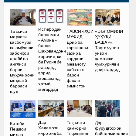
Истифодаи
Таъсиси
ТАВСИЯҲОИ
«ЭЪЛОМИЯИ
барномаи
маркази
МУФИД.
ҲУҚУҚИ
«Амина»
касбомӯзӣ
Доир ба
БАШАР».
барои
ва омӯзиши
тарзи нави
Таҳти чунин
шаҳрвандони
забонҳои
захира
унвон
хориҷие, ки
арабӣ ва
кардани
ҳамоиши
ба Русия бе
англисӣ
меваҷоту
ҷумҳуриявӣ
раводид
барои
сабзавот
доир гардид
ворид
муҳоҷирони
барои
мешаванд,
меҳнатӣ
фасли
ҳатмӣ
баррасӣ
зимистон
мегардад
шуд
Дар
Тақвияти
Дар
Китоби
Хадамоти
ҳамкории
фурудгоҳҳои
Пешвои
иҷро оид ба
Тоҷикистон
байналмилалии
миллат