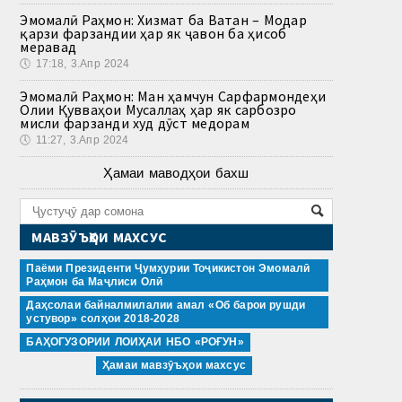
Эмомалӣ Раҳмон: Хизмат ба Ватан – Модар
қарзи фарзандии ҳар як ҷавон ба ҳисоб
меравад
🕔
17:18, 3.Апр 2024
Эмомалӣ Раҳмон: Ман ҳамчун Сарфармондеҳи
Олии Қувваҳои Мусаллаҳ ҳар як сарбозро
мисли фарзанди худ дӯст медорам
🕔
11:27, 3.Апр 2024
Ҳамаи маводҳои бахш
МАВЗӮЪҲОИ МАХСУС
Паёми Президенти Ҷумҳурии Тоҷикистон Эмомалӣ
Раҳмон ба Маҷлиси Олӣ
Даҳсолаи байналмилалии амал «Об барои рушди
устувор» солҳои 2018-2028
БАҲОГУЗОРИИ ЛОИҲАИ НБО «РОҒУН»
Ҳамаи мавзӯъҳои махсус