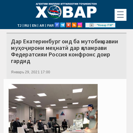
☰
|
|
|
|
"Ховар FM"
TJ
RU
EN
AR
FAR
Дар Екатеринбург оид ба мутобиқшавии
муҳоҷирони меҳнатӣ дар қаламрави
Федератсияи Россия конфронс доир
гардид
Январь 29, 2021 17:00