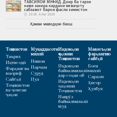
ТАВСИЯҲОИ МУФИД. Доир ба тарзи
нави захира кардани меваҷоту
сабзавот барои фасли зимистон
🕔
10:36, 6.Авг 2026
Ҳамаи маводҳои бахш
Тоҷикистон
Муқаддасоти
Иқдомҳои
Мавзеъҳои
миллӣ
ҷаҳонии
фарҳангию
Таърих
Тоҷикистон
сайёҳӣ
Нишон
Иқтисодӣ
Иқдомҳои
Боғи
Парчам
Фарҳанг ва
байналмилалӣ
миллӣ
маориф
Суруд
дар соҳаи об
Саразм
Сайёҳӣ
Пул
Иқдомҳои
Ҳисор
Тоҷикистон
ҷаҳонии
Ҳулбук
ва ҷомеаи
Тоҷикистон
ҷаҳон
Наврӯз
байналмилалӣ
шуд