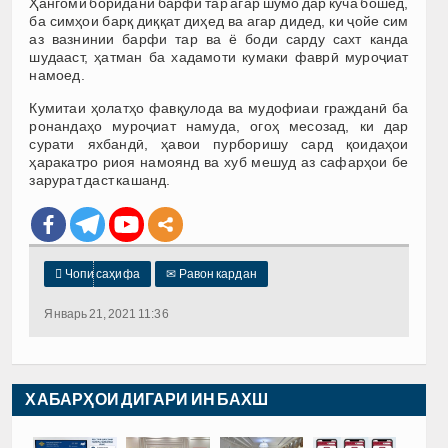
Ҳангоми боридани барфи тар агар шумо дар кӯча бошед,
ба симҳои барқ диққат диҳед ва агар дидед, ки ҷойе сим
аз вазнинии барфи тар ва ё боди сарду сахт канда
шудааст, ҳатман ба хадамоти кумаки фаврӣ муроҷиат
намоед.
Кумитаи ҳолатҳо фавқулода ва мудофиаи гражданӣ ба
ронандаҳо муроҷиат намуда, огоҳ месозад, ки дар
сурати яхбандӣ, ҳавои пурборишу сард қоидаҳои
ҳаракатро риоя намоянд ва хуб мешуд аз сафарҳои бе
зарурат даст кашанд.

Чопи саҳифа
✉
Равон кардан
Январь 21, 2021 11:36
ХАБАРҲОИ ДИГАРИ ИН БАХШ