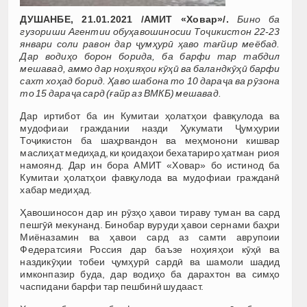
ДУШАНБЕ, 21.01.2021 /АМИТ «Ховар»/.
Бино ба
гузориши Агентии обуҳавошиносии Тоҷикистон 22-23
январи соли равон дар ҷумҳурӣ ҳаво тағйир меёбад.
Дар водиҳо борон борида, ба барфи тар табдил
мешавад, аммо дар ноҳияҳои кӯҳӣ ва баландкӯҳӣ барфи
сахт хоҳад борид. Ҳаво шабона то 10 дараҷа ва рӯзона
то 15 дараҷа сард (ғайр аз ВМКБ) мешавад.
Дар иртибот ба ин Кумитаи ҳолатҳои фавқулода ва
мудофиаи граждании назди Ҳукумати Ҷумҳурии
Тоҷикистон ба шаҳрвандон ва меҳмонони кишвар
маслиҳат медиҳад, ки қоидаҳои бехатариро ҳатман риоя
намоянд. Дар ин бора АМИТ «Ховар» бо истинод ба
Кумитаи ҳолатҳои фавқулода ва мудофиаи гражданӣ
хабар медиҳад.
Ҳавошиносон дар ин рӯзҳо ҳавои тираву туман ва сард
пешгӯӣ мекунанд. Бинобар вуруди ҳавои сернами баҳри
Миёназамин ва ҳавои сард аз самти аврупоии
Федератсияи Россия дар баъзе ноҳияҳои кӯҳӣ ва
наздикӯҳии тобеи ҷумҳурӣ сардӣ ва шамоли шадид
имконпазир буда, дар водиҳо ба дарахтон ва симҳо
часпидани барфи тар пешбинӣ шудааст.