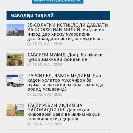
Ҳамаи мавзӯъҳои махсус
МАВОДҲОИ ТАҲЛИЛӢ
35-СОЛАГИИ ИСТИҚЛОЛИ ДАВЛАТӢ
ВА ОСОРХОНАИ МИЛЛӢ. Нақши ин
ниҳод дар ҳифзу муаррифии
дастовардҳои истиқлол муҳим аст
🕔
15:39, 8.Авг 2026
ТАВСИЯИ МУФИД. Доир ба пӯпаки
ҷуворимакка ва фоидаи он
🕔
13:33, 8.Авг 2026
ПУРСИДЕД, ҶАВОБ МЕДИҲЕМ. Дар
кадом ҳолатҳо муҳоҷирон ба
рӯйхати шахсони назоратшаванда
ворид мешаванд?
🕔
12:00, 8.Авг 2026
ТАҒЙИРЁБИИ ИҚЛИМ ВА
ПАЙОМАДҲОИ ОН. Дар соҳаи
кишоварзӣ ҳаво ва иқлим нақши
аввалиндараҷа доранд
🕔
09:14, 7.Авг 2026