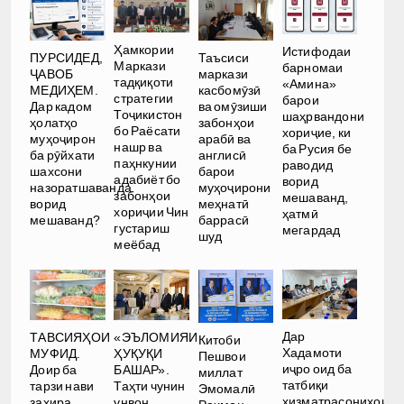
Ҳамкории
Истифодаи
ПУРСИДЕД,
Таъсиси
Маркази
барномаи
ҶАВОБ
маркази
тадқиқоти
«Амина»
МЕДИҲЕМ.
касбомӯзӣ
стратегии
барои
Дар кадом
ва омӯзиши
Тоҷикистон
шаҳрвандони
ҳолатҳо
забонҳои
бо Раёсати
хориҷие, ки
муҳоҷирон
арабӣ ва
нашр ва
ба Русия бе
ба рӯйхати
англисӣ
паҳнкунии
раводид
шахсони
барои
адабиёт бо
ворид
назоратшаванда
муҳоҷирони
забонҳои
мешаванд,
ворид
меҳнатӣ
хориҷии Чин
ҳатмӣ
мешаванд?
баррасӣ
густариш
мегардад
шуд
меёбад
Дар
ТАВСИЯҲОИ
«ЭЪЛОМИЯИ
Китоби
Хадамоти
МУФИД.
ҲУҚУҚИ
Пешвои
иҷро оид ба
Доир ба
БАШАР».
миллат
татбиқи
тарзи нави
Таҳти чунин
Эмомалӣ
хизматрасониҳои
захира
унвон