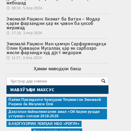
мебошад
🕔
08:24, 5.Апр 2024
Эмомалӣ Раҳмон: Хизмат ба Ватан – Модар
қарзи фарзандии ҳар як ҷавон ба ҳисоб
меравад
🕔
17:18, 3.Апр 2024
Эмомалӣ Раҳмон: Ман ҳамчун Сарфармондеҳи
Олии Қувваҳои Мусаллаҳ ҳар як сарбозро
мисли фарзанди худ дӯст медорам
🕔
11:27, 3.Апр 2024
Ҳамаи маводҳои бахш
МАВЗӮЪҲОИ МАХСУС
Паёми Президенти Ҷумҳурии Тоҷикистон Эмомалӣ
Раҳмон ба Маҷлиси Олӣ
Даҳсолаи байналмилалии амал «Об барои рушди
устувор» солҳои 2018-2028
БАҲОГУЗОРИИ ЛОИҲАИ НБО «РОҒУН»