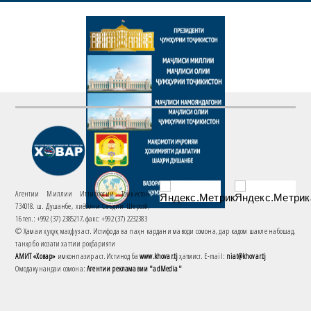
Агентии Миллии Иттилоотии Тоҷикистон
734018. ш. Душанбе, хиёбони Саъдии Шерозӣ,
16 тел.: +992 (37) 2385217, факс: +992 (37) 2232383
© Ҳамаи ҳуқуқ маҳфуз аст. Истифода ва паҳн кардани маводи сомона, дар кадом шакле набошад,
танҳо бо иҷозати хаттии роҳбарияти
АМИТ «Ховар»
имконпазир аст. Истинод ба
www.khovar.tj
ҳатмист. E-mail:
niat@khovar.tj
Омодакунандаи сомона:
Агентии рекламавии "adMedia"