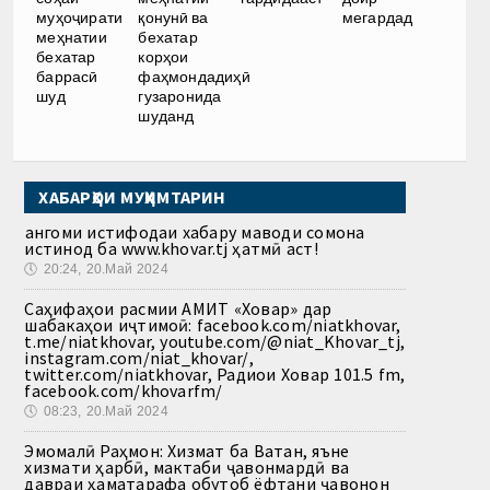
муҳоҷирати
қонунӣ ва
мегардад
меҳнатии
бехатар
бехатар
корҳои
баррасӣ
фаҳмондадиҳӣ
шуд
гузаронида
шуданд
ХАБАРҲОИ МУҲИМТАРИН
Ҳангоми истифодаи хабару маводи сомона
истинод ба www.khovar.tj ҳатмӣ аст!
🕔
20:24, 20.Май 2024
Саҳифаҳои расмии АМИТ «Ховар» дар
шабакаҳои иҷтимоӣ: facebook.com/niatkhovar,
t.me/niatkhovar, youtube.com/@niat_Khovar_tj,
instagram.com/niat_khovar/,
twitter.com/niatkhovar, Радиои Ховар 101.5 fm,
facebook.com/khovarfm/
🕔
08:23, 20.Май 2024
Эмомалӣ Раҳмон: Хизмат ба Ватан, яъне
хизмати ҳарбӣ, мактаби ҷавонмардӣ ва
давраи ҳаматарафа обутоб ёфтани ҷавонон