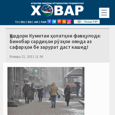
☰
|
|
|
|
"Ховар FM"
TJ
RU
EN
AR
FAR
Ҳушдори Кумитаи ҳолатҳои фавқулода:
Бинобар сардиҳои рӯзҳои оянда аз
сафарҳои бе зарурат даст кашед!
Январь 21, 2021 11:36