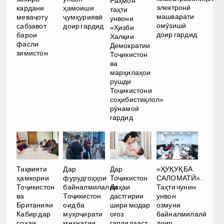
Раҳмон
электронӣ
кардани
ҳамоиши
таҳти
машварати
меваҷоту
ҷумҳуриявӣ
унвони
омӯзишӣ
сабзавот
доир гардид
«Ҳизби
доир гардид
барои
Халқии
фасли
Демократии
зимистон
Тоҷикистон
ва
марҳилаҳои
рушди
Тоҷикистони
соҳибистиқлол»
рӯнамоӣ
гардид
Тақвияти
Дар
Дар
«ҲУҚУҚ БА
ҳамкории
фурудгоҳҳои
Тоҷикистон
САЛОМАТӢ».
Тоҷикистон
байналмилалии
Даҳаи
Таҳти чунин
ва
Тоҷикистон
дастгирии
унвон
Британияи
оид ба
шири модар
озмуни
Кабир дар
муҳоҷирати
оғоз
байналмилалӣ
соҳаи
меҳнатии
гардидааст
доир