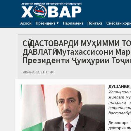
Асосӣ
Президент
Парламент
Пойтахт
Сиёсати хор
СӢ ДАСТОВАРДИ МУҲИММИ Т
ДАВЛАТӢ. Мутахассисони Ма
Президенти Ҷумҳурии Тоҷи
Июнь 4, 2021 15:48
ДУШАНБЕ, 
Истиқлоли
миллат муҳ
таърихи 
стратегии
дастрасбуд
Директори 
доктори ил