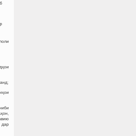
иб
ар
лоли
адҳои
ранд;
иҳои
ниби
ҳон,
авию
 дар