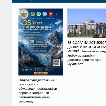
35-СОЛАГИИ ИСТИҚЛО
ДАВЛАТӢ ВА ОСОРХОН
МИЛЛӢ. Нақши ин ниҳод 
ҳифзу муаррифии
дастовардҳои истиқлол
муҳим аст
Оид ба рушд ва таҳкими
мониторинги
обуҳавошиносӣ ва ҳифзи
пиряхҳо конфронси
байналмилалӣ доир
мешавад