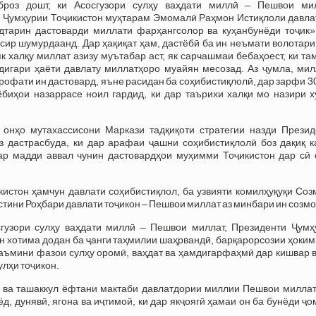
броз дошт, ки Асосгузори сулҳу ваҳдати миллӣ – Пешвои мил
 Ҷумҳурии Тоҷикистон муҳтарам Эмомалӣ Раҳмон Истиқлоли давла
тарин дастоварди миллати фарҳангсолор ва куҳанбунёди тоҷик»
сир шумурдаанд. Дар ҳақиқат ҳам, дастёбӣ ба ин неъмати волотари
як халқу миллат азизу муътабар аст, як сарчашмаи бебаҳоест, ки т
дигари ҳаёти давлату миллатҳоро муайян месозад. Аз ҷумла, мил
рофати ин дастовард, яъне расидан ба соҳибистиқлолӣ, дар зарфи 3
биҳои назаррасе ноил гардид, ки дар таърихи халқи мо назири х
 онҳо мутахассисони Маркази тадқиқоти стратегии назди Презид
з дастрасбуда, ки дар арафаи ҷашни соҳибистиқлолӣ боз дақиқ к
дар мадди аввал чунин дастовардҳои муҳимми Тоҷикистон дар сӣ 
кистон ҳамчун давлати соҳибистиқлол, ба узвияти комилҳуқуқи Со
тини Роҳбари давлати тоҷикон – Пешвои миллат аз минбари ин созмо
сгузори сулҳу ваҳдати миллӣ – Пешвои миллат, Президенти Ҷумҳ
 хотима додан ба ҷанги таҳмилии шаҳрвандӣ, барқарорсозии ҳоким
таъмини фазои сулҳу оромӣ, ваҳдат ва ҳамдигарфаҳмӣ дар кишвар 
лҳи тоҷикон.
р ва ташаккул ёфтани мактаби давлатдории миллии Пешвои миллат
д, дунявӣ, ягона ва иҷтимоӣ, ки дар якҷоягӣ ҳамаи он ба бунёди ҷ