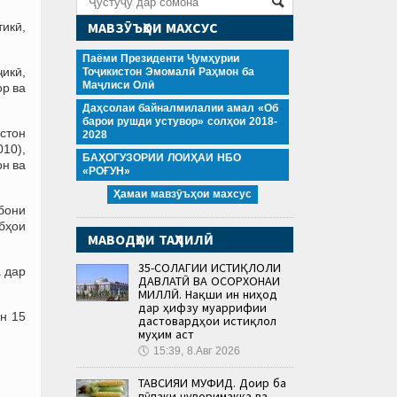
МАВЗӮЪҲОИ МАХСУС
икӣ,
Паёми Президенти Ҷумҳурии
ҷикӣ,
Тоҷикистон Эмомалӣ Раҳмон ба
Маҷлиси Олӣ
ор ва
Даҳсолаи байналмилалии амал «Об
барои рушди устувор» солҳои 2018-
стон
2028
010),
БАҲОГУЗОРИИ ЛОИҲАИ НБО
он ва
«РОҒУН»
Ҳамаи мавзӯъҳои махсус
абони
бҳои
МАВОДҲОИ ТАҲЛИЛӢ
35-СОЛАГИИ ИСТИҚЛОЛИ
а дар
ДАВЛАТӢ ВА ОСОРХОНАИ
МИЛЛӢ. Нақши ин ниҳод
дар ҳифзу муаррифии
н 15
дастовардҳои истиқлол
муҳим аст
🕔
15:39, 8.Авг 2026
ТАВСИЯИ МУФИД. Доир ба
пӯпаки ҷуворимакка ва