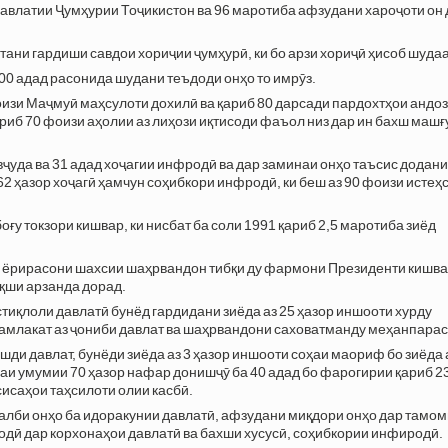
авлатии Ҷумҳурии Тоҷикистон ва 96 маротиба афзудани хароҷоти он 
ани гардиши савдои хориҷии ҷумҳурӣ, ки бо арзи хориҷӣ ҳисоб шудаа
500 адад расонида шудани теъдоди онҳо то имрӯз.
фоизи Маҷмуӣ маҳсулоти дохилӣ ва қариб 80 дарсади пардохтҳои андо
ариб 70 фоизи аҳолии аз лиҳози иқтисоди фаъол низ дар ин бахш машғ
ҷуда ва 31 адад хоҷагии инфродӣ ва дар заминаи онҳо таъсис додани
62 ҳазор хоҷагӣ ҳамчун соҳибкори инфродӣ, ки беш аз 90 фоизи истеҳ
оғу токзори кишвар, ки нисбат ба соли 1991 қариб 2,5 маротиба зиёд
ои ёрирасони шахсии шаҳрвандон тибқи ду фармони Президенти кишва
ақши арзанда дорад.
стиқлоли давлатӣ бунёд гардидани зиёда аз 25 ҳазор иншооти хурду
мамлакат аз ҷониби давлат ва шаҳрвандони саховатманду меҳанпарас
ди давлат, бунёди зиёда аз 3 ҳазор иншооти соҳаи маориф бо зиёда 
ораи умумии 70 ҳазор нафар донишҷӯ ба 40 адад бо фарогирии қариб 2
исаҳои таҳсилоти олии касбӣ.
ҷалби онҳо ба идоракунии давлатӣ, афзудани миқдори онҳо дар тамо
одӣ дар корхонаҳои давлатӣ ва бахши хусусӣ, соҳибкории инфиродӣ.