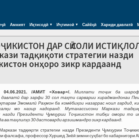
иҷӣ
Амният
Иқтисодӣ
Иҷтимоӣ
Сайёҳӣ
Хариди давлатӣ
ОҶИКИСТОН ДАР СӢ СОЛИ ИСТИҚЛО
ркази тадқиқоти стратегии назди
кистон онҳоро зикр кардаанд
04.06.2021. /АМИТ «Ховар»/.
Миллати тоҷик ба шаро
 давлатӣ дар зарфи 30 сол таҳти сарварии хирадмандонаи Пе
тарам Эмомалӣ Раҳмон ба комёбиҳои назаррас ноил гардид, ки
халқи мо назир надоранд. Мутахассисони Маркази тадқи
 назди Президенти Ҷумҳурии Тоҷикистон тибқи омори то и
а ва таҳлилҳо 30 дастоварди арзишмандро зикр кардаанд.
Маркази тадқиқоти стратегии назди Президенти Ҷумҳурии Тоҷикис
ми фалсафа, профессор Хуршед Зиёӣ зимни суҳбат бо хабарнигори 