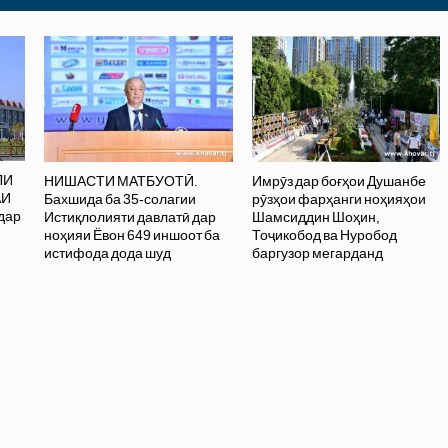
ЛИ
НИШАСТИ МАТБУОТӢ.
Имрӯз дар боғҳои Душанбе
АИ
Бахшида ба 35-солагии
рӯзҳои фарҳанги ноҳияҳои
дар
Истиқлолияти давлатӣ дар
Шамсиддин Шоҳин,
ноҳияи Ёвон 649 иншоот ба
Тоҷикобод ва Нуробод
истифода дода шуд
баргузор мегарданд