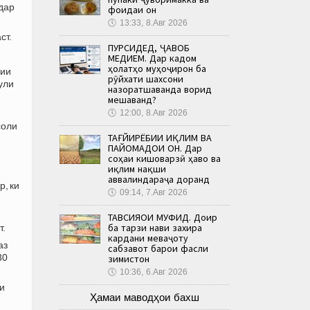
дар
фоидаи он
🕔
13:33, 8.Авг 2026
ст.
ПУРСИДЕД, ҶАВОБ
МЕДИҲЕМ. Дар кадом
ҳолатҳо муҳоҷирон ба
зии
рӯйхати шахсони
ули
назоратшаванда ворид
мешаванд?
🕔
12:00, 8.Авг 2026
соли
ТАҒЙИРЁБИИ ИҚЛИМ ВА
ПАЙОМАДҲОИ ОН. Дар
соҳаи кишоварзӣ ҳаво ва
иқлим нақши
аввалиндараҷа доранд
р, ки
🕔
09:14, 7.Авг 2026
ТАВСИЯҲОИ МУФИД. Доир
ба тарзи нави захира
т.
кардани меваҷоту
аз
сабзавот барои фасли
30
зимистон
🕔
10:36, 6.Авг 2026
ми
Ҳамаи маводҳои бахш