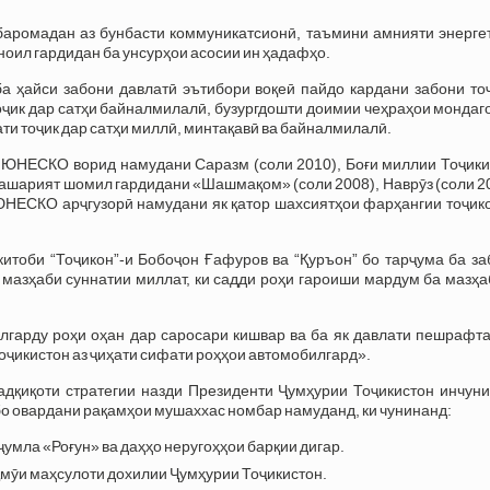
баромадан аз бунбасти коммуникатсионӣ, таъмини амнияти энергет
ноил гардидан ба унсурҳои асосии ин ҳадафҳо.
ба ҳайси забони давлатӣ эътибори воқеӣ пайдо кардани забони то
ҷик дар сатҳи байналмилалӣ, бузургдошти доимии чеҳраҳои мондаг
и тоҷик дар сатҳи миллӣ, минтақавӣ ва байналмилалӣ.
 ЮНЕСКО ворид намудани Саразм (соли 2010), Боғи миллии Тоҷики
башарият шомил гардидани «Шашмақом» (соли 2008), Наврӯз (соли 2
и ЮНЕСКО арҷгузорӣ намудани як қатор шахсиятҳои фарҳангии тоҷик
китоби “Тоҷикон”-и Бобоҷон Ғафуров ва “Қуръон” бо тарҷума ба з
мазҳаби суннатии миллат, ки садди роҳи гароиши мардум ба мазҳа
билгарду роҳи оҳан дар саросари кишвар ва ба як давлати пешрафт
оҷикистон аз ҷиҳати сифати роҳҳои автомобилгард».
адқиқоти стратегии назди Президенти Ҷумҳурии Тоҷикистон инчуни
бо овардани рақамҳои мушаххас номбар намуданд, ки чунинанд:
 ҷумла «Роғун» ва даҳҳо неругоҳҳои барқии дигар.
ҷмӯи маҳсулоти дохилии Ҷумҳурии Тоҷикистон.