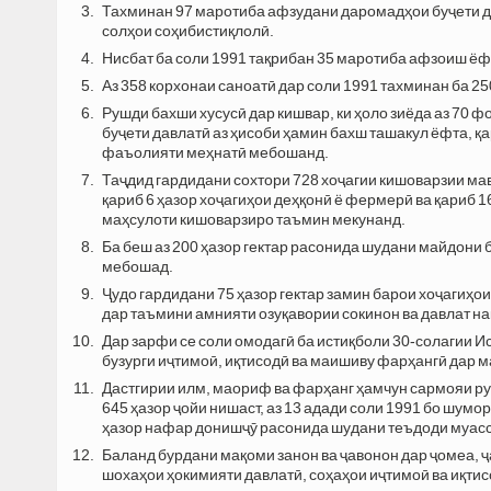
Тахминан 97 маротиба афзудани даромадҳои буҷети д
солҳои соҳибистиқлолӣ.
Нисбат ба соли 1991 тақрибан 35 маротиба афзоиш ёфт
Аз 358 корхонаи саноатӣ дар соли 1991 тахминан ба 2
Рушди бахши хусусӣ дар кишвар, ки ҳоло зиёда аз 70 
буҷети давлатӣ аз ҳисоби ҳамин бахш ташакул ёфта, қ
фаъолияти меҳнатӣ мебошанд.
Таҷдид гардидани сохтори 728 хоҷагии кишоварзии мав
қариб 6 ҳазор хоҷагиҳои деҳқонӣ ё фермерӣ ва қариб 1
маҳсулоти кишоварзиро таъмин мекунанд.
Ба беш аз 200 ҳазор гектар расонида шудани майдони б
мебошад.
Ҷудо гардидани 75 ҳазор гектар замин барои хоҷагиҳ
дар таъмини амнияти озуқавории сокинон ва давлат н
Дар зарфи се соли омодагӣ ба истиқболи 30-солагии И
бузурги иҷтимоӣ, иқтисодӣ ва маишиву фарҳангӣ дар 
Дастгирии илм, маориф ва фарҳанг ҳамчун сармояи руш
645 ҳазор ҷойи нишаст, аз 13 адади соли 1991 бо шум
ҳазор нафар донишҷӯ расонида шудани теъдоди муасс
Баланд бурдани мақоми занон ва ҷавонон дар ҷомеа, 
шохаҳои ҳокимияти давлатӣ, соҳаҳои иҷтимоӣ ва иқтис