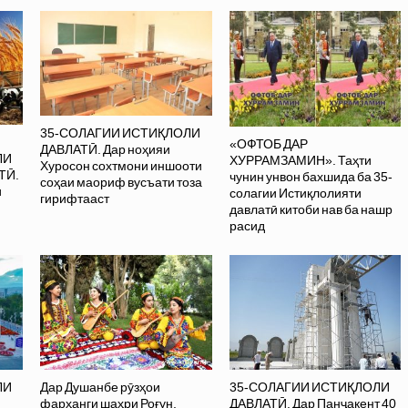
35-СОЛАГИИ ИСТИҚЛОЛИ
«ОФТОБ ДАР
ДАВЛАТӢ. Дар ноҳияи
ЛИ
ХУРРАМЗАМИН». Таҳти
Хуросон сохтмони иншооти
ТӢ.
чунин унвон бахшида ба 35-
соҳаи маориф вусъати тоза
и
солагии Истиқлолияти
гирифтааст
давлатӣ китоби нав ба нашр
расид
ЛИ
Дар Душанбе рӯзҳои
35-СОЛАГИИ ИСТИҚЛОЛИ
фарҳанги шаҳри Роғун,
ДАВЛАТӢ. Дар Панҷакент 40