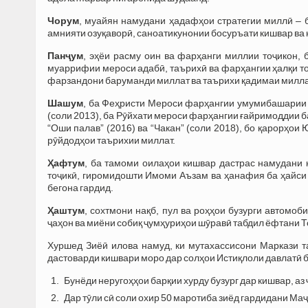
Чорум
, муайян намудани ҳадафҳои стратегии миллӣ – 
амнияти озуқаворӣ, саноатикунонии босуръати кишвар ва 
Панҷум
, эҳёи расму оин ва фарҳанги миллии тоҷикон, 
муаррифии мероси адабӣ, таърихӣ ва фарҳангии ҳалқи то
фарзандони баруманди миллат ва таърихи қадимаи миллат
Шашум
, ба Феҳристи Мероси фарҳангии умумибашарии
(соли 2013), ба Рӯйхати мероси фарҳангии ғайримоддии 
“Оши палав” (2016) ва “Чакан” (соли 2018), бо қарорҳо
рӯйдодҳои таърихии миллат.
Ҳафтум
, ба тамоми оилаҳои кишвар дастрас намудани 
тоҷикӣ, гиромидошти Имоми Аъзам ва ҳанафия ба ҳайси 
бегона гардид.
Ҳаштум
, сохтмони нақб, пул ва роҳҳои бузурги автомо
ҷаҳон ва миёни собиқ ҷумҳуриҳои шӯравӣ табдил ёфтани Т
Хуршед Зиёӣ илова намуд, ки мутахассисони Маркази т
дастоварди кишвари моро дар солҳои Истиқлоли давлатӣ 
Бунёди неругоҳҳои барқии хурду бузург дар кишвар, аз
Дар тӯли сӣ соли охир 50 маротиба зиёд гардидани Ма