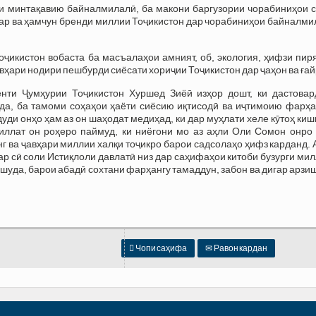
и минтақавию байналмилалӣ, ба макони баргузории чорабиниҳои с
ар ва ҳамчун бренди миллии Тоҷикистон дар чорабиниҳои байналми
икистон вобаста ба масъалаҳои амният, об, экология, ҳифзи пиря
вҳари нодири пешбурди сиёсати хориҷии Тоҷикистон дар ҷаҳон ва ғай
енти Ҷумҳурии Тоҷикистон Хуршед Зиёӣ изҳор дошт, ки дастовар
уда, ба тамоми соҳаҳои ҳаёти сиёсию иқтисодӣ ва иҷтимоию фарҳа
ди онҳо ҳам аз он шаҳодат медиҳад, ки дар муҳлати хеле кӯтоҳ ки
иллат он роҳеро паймуд, ки ниёгони мо аз аҳли Оли Сомон онро 
 ва ҷавҳари миллии халқи тоҷикро барои садсолаҳо ҳифз карданд. 
ар сӣ соли Истиқлоли давлатӣ низ дар саҳифаҳои китоби бузурги ми
 шуда, барои абадӣ сохтани фарҳангу тамаддун, забон ва дигар арз

Чопи саҳифа
✉
Равон кардан