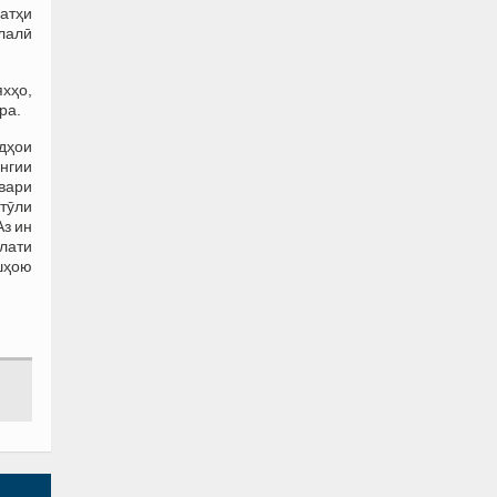
атҳи
лалӣ
хҳо,
ра.
дҳои
нгии
швари
тӯли
Аз ин
ллати
ишҳою