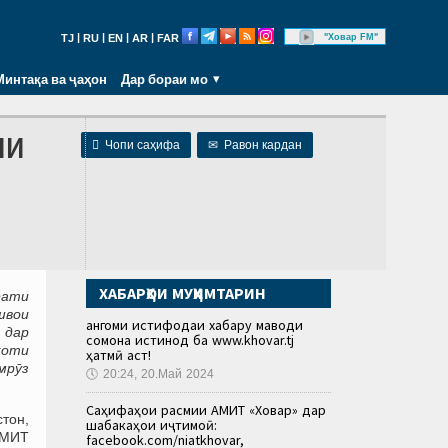
|
|
|
|
"Ховар FM"
TJ
RU
EN
AR
FAR
Минтақа ва ҷаҳон
Дар бораи мо
ЛИ

Чопи саҳифа
✉
Равон кардан
ХАБАРҲОИ МУҲИМТАРИН
фати
швои
Ҳангоми истифодаи хабару маводи
 дар
сомона истинод ба www.khovar.tj
қоти
ҳатмӣ аст!
мрӯз
🕔
20:24, 20.Май 2024
Саҳифаҳои расмии АМИТ «Ховар» дар
тон,
шабакаҳои иҷтимоӣ:
АМИТ
facebook.com/niatkhovar,