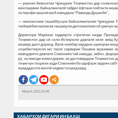
— раисии бевоситаи Ҷумҳурии Тоҷикистон дар созмонҳо
минтақавию байналмилалӣ табдил ёфтани пойтахти кишв
эътирофи ҷаҳонӣ касб намудани “Раванди Душанбе”;
— амалисозии ташаббусҳои байналмилалии Ҷумҳурии Тоҷ
тағйирёбии иқлим ва ташаккули дипломатияи об ҳамчун ҷа
Директори Маркази тадқиқоти стратегии назди Презид
Тоҷикистон дар сӣ соли Истиқлоли давлатӣ хеле зиёд б
кишвар дахл доранд. Вале номбар кардани шумораи маҳду
соҳибистиқлоли мо таҳти сарварии Пешвои муаззами м
мавҷудияти давлати Сомониён тай намуда, забон, фарҳанг
рӯ, эътимоди комил дорем, ки дастовардҳои Тоҷикистон д
тоҷик чун таърихи аҳди Сомониён бо ҳарфҳои заррин сабт
муқаддасоти миллӣ хидмат хоҳанд кард.
Июнь 4, 2021 15:48
ХАБАРҲОИ ДИГАРИ ИН БАХШ