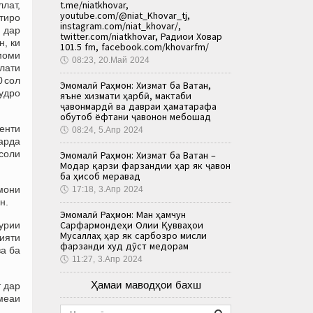
t.me/niatkhovar,
лат,
youtube.com/@niat_Khovar_tj,
тиро
instagram.com/niat_khovar/,
 дар
twitter.com/niatkhovar, Радиои Ховар
н, ки
101.5 fm, facebook.com/khovarfm/
амоми
🕔
08:23, 20.Май 2024
лати
0 сол
Эмомалӣ Раҳмон: Хизмат ба Ватан,
удро
яъне хизмати ҳарбӣ, мактаби
ҷавонмардӣ ва давраи ҳаматарафа
обутоб ёфтани ҷавонон мебошад
енти
🕔
08:24, 5.Апр 2024
арда
соли
Эмомалӣ Раҳмон: Хизмат ба Ватан –
Модар қарзи фарзандии ҳар як ҷавон
ба ҳисоб меравад
змони
🕔
17:18, 3.Апр 2024
н.
Эмомалӣ Раҳмон: Ман ҳамчун
Сарфармондеҳи Олии Қувваҳои
урии
Мусаллаҳ ҳар як сарбозро мисли
ияти
фарзанди худ дӯст медорам
ва ба
🕔
11:27, 3.Апр 2024
Ҳамаи маводҳои бахш
 дар
омеаи