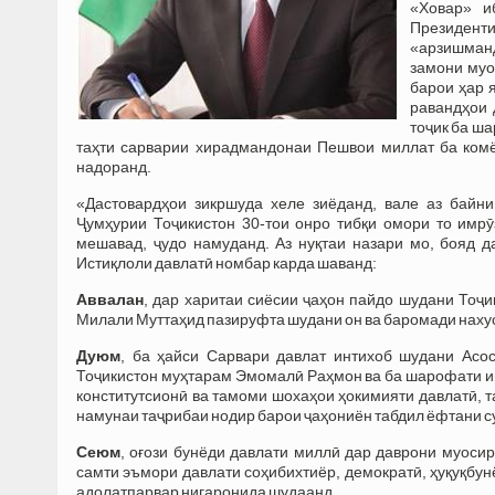
«Ховар» и
Президенти
«арзишманд
замони муо
барои ҳар 
равандҳои 
тоҷик ба ша
таҳти сарварии хирадмандонаи Пешвои миллат ба комё
надоранд.
«Дастовардҳои зикршуда хеле зиёданд, вале аз байни
Ҷумҳурии Тоҷикистон 30-тои онро тибқи омори то имрӯ
мешавад, ҷудо намуданд. Аз нуқтаи назари мо, бояд 
Истиқлоли давлатӣ номбар карда шаванд:
Аввалан
, дар харитаи сиёсии ҷаҳон пайдо шудани Тоҷи
Милали Муттаҳид пазируфта шудани он ва баромади нахус
Дуюм
, ба ҳайси Сарвари давлат интихоб шудани Асо
Тоҷикистон муҳтарам Эмомалӣ Раҳмон ва ба шарофати ин
конститутсионӣ ва тамоми шохаҳои ҳокимияти давлатӣ, 
намунаи таҷрибаи нодир барои ҷаҳониён табдил ёфтани су
Сеюм
, оғози бунёди давлати миллӣ дар даврони муоси
самти эъмори давлати соҳибихтиёр, демократӣ, ҳуқуқбунё
адолатпарвар нигаронида шудаанд.