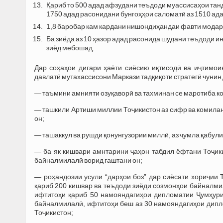
Қариб то 500 адад афзудани теъдоди муассисаҳои танду
1750 адад расонидани бунгоҳҳои саломатӣ аз 1510 ад
1,8 баробар кам кардани нишондиҳандаи фавти модаро
Ба зиёда аз 10 ҳазор адад расонида шудани теъдоди ин
зиёд мебошад.
Дар соҳаҳои дигари ҳаёти сиёсию иқтисодӣ ва иҷтимо
давлатӣ мутахассисони Маркази тадқиқоти стратегӣ чунин 
— таъмини амнияти озуқаворӣ ва тахминан се маротиба ко
— ташкили Артиши миллии Тоҷикистон аз сифр ва комилан
он;
— ташаккул ва рушди қонунгузории миллӣ, аз ҷумла қабули
— ба як кишвари амнтарини ҷаҳон табдил ёфтани Тоҷик
байналмилалӣ ворид гаштани он;
— роҳандозии усули “дарҳои боз” дар сиёсати хориҷии
қариб 200 кишвар ва теъдоди зиёди созмонҳои байналми
ифтитоҳи қариб 50 намояндагиҳои дипломатии Ҷумҳури
байналмилалӣ, ифтитоҳи беш аз 30 намояндагиҳои дип
Тоҷикистон;