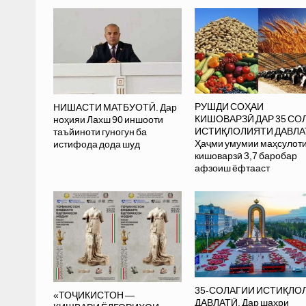
РУШДИ СОҲАИ
НИШАСТИ МАТБУОТӢ. Дар
КИШОВАРЗӢ ДАР 35 СО
ноҳияи Лахш 90 иншооти
ИСТИҚЛОЛИЯТИ ДАВЛА
таъйиноти гуногун ба
Ҳаҷми умумии маҳсулот
истифода дода шуд
кишоварзӣ 3,7 баробар
афзоиш ёфтааст
35-СОЛАГИИ ИСТИҚЛО
«ТОҶИКИСТОН —
ДАВЛАТӢ. Дар шаҳри