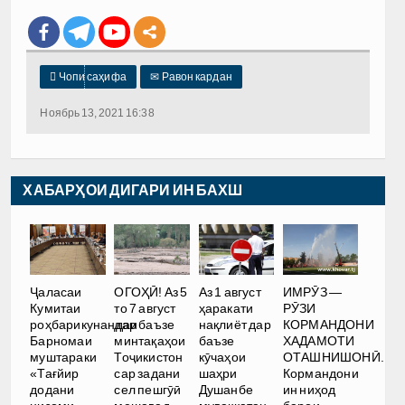

Чопи саҳифа
✉
Равон кардан
Ноябрь 13, 2021 16:38
ХАБАРҲОИ ДИГАРИ ИН БАХШ
Ҷаласаи
ОГОҲӢ! Аз 5
Аз 1 август
ИМРӮЗ —
Кумитаи
то 7 август
ҳаракати
РӮЗИ
роҳбарикунандаи
дар баъзе
нақлиёт дар
КОРМАНДОНИ
Барномаи
минтақаҳои
баъзе
ХАДАМОТИ
муштараки
Тоҷикистон
кӯчаҳои
ОТАШНИШОНӢ.
«Тағйир
сар задани
шаҳри
Кормандони
додани
сел пешгӯӣ
Душанбе
ин ниҳод