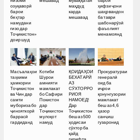
низоми
мешавад
муваққатан
барои
озуқаворӣ
маҳдуд
ҳифзи ҷони
барои
карда
шаҳрвандон
беҳтар
мешавад
ба таври
намудани
шабонарӯзӣ
ғизо дар
фаъолият
Тоҷикистон»
менамоянд
доир шуд
Масъалаҳои
Котиби
ҚОИДАҲОИ
Прокуратураи
таҳкими
Шурои
БЕХАТАРӢ
генералӣ
ҳамкории
амнияти
АЗ
оид ба
Тоҷикистон
мамлакат
СӮХТОРРО
иҷрои
ва Чин дар
бо Сафири
РИОЯ
қонунгузории
самти
Покистон
НАМОЕД!
мамлакат
мубориза бо
дар
Дар
беш аз 4,6
ҷинояткорӣ
Тоҷикистон
Тоҷикистон
ҳазор
баррасӣ
мулоқот
беш аз 500
санҷиш
гардиданд
намуд
ҳодисаи
гузаронид
сӯхтор ба
қайд
гирифта