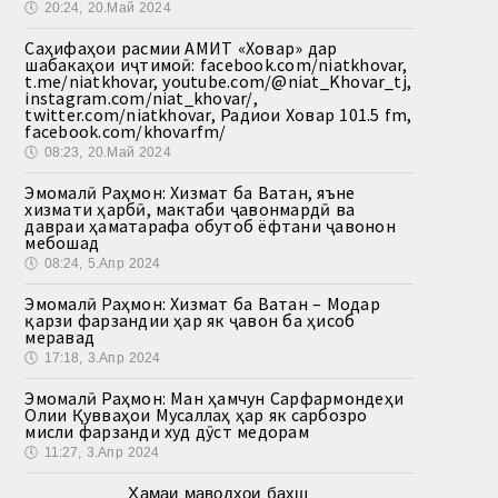
🕔
20:24, 20.Май 2024
Саҳифаҳои расмии АМИТ «Ховар» дар
шабакаҳои иҷтимоӣ: facebook.com/niatkhovar,
t.me/niatkhovar, youtube.com/@niat_Khovar_tj,
instagram.com/niat_khovar/,
twitter.com/niatkhovar, Радиои Ховар 101.5 fm,
facebook.com/khovarfm/
🕔
08:23, 20.Май 2024
Эмомалӣ Раҳмон: Хизмат ба Ватан, яъне
хизмати ҳарбӣ, мактаби ҷавонмардӣ ва
давраи ҳаматарафа обутоб ёфтани ҷавонон
мебошад
🕔
08:24, 5.Апр 2024
Эмомалӣ Раҳмон: Хизмат ба Ватан – Модар
қарзи фарзандии ҳар як ҷавон ба ҳисоб
меравад
🕔
17:18, 3.Апр 2024
Эмомалӣ Раҳмон: Ман ҳамчун Сарфармондеҳи
Олии Қувваҳои Мусаллаҳ ҳар як сарбозро
мисли фарзанди худ дӯст медорам
🕔
11:27, 3.Апр 2024
Ҳамаи маводҳои бахш