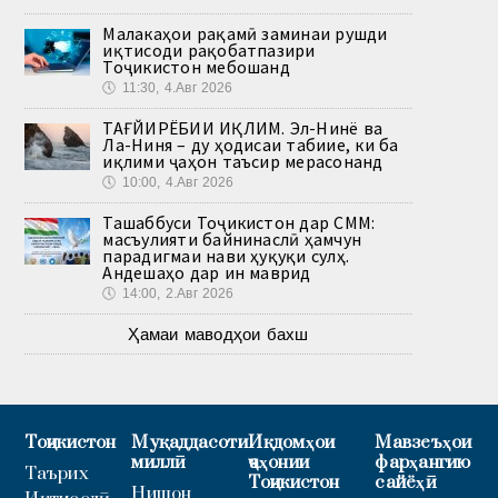
Малакаҳои рақамӣ заминаи рушди
иқтисоди рақобатпазири
Тоҷикистон мебошанд
🕔
11:30, 4.Авг 2026
ТАҒЙИРЁБИИ ИҚЛИМ. Эл-Нинё ва
Ла-Ниня – ду ҳодисаи табиие, ки ба
иқлими ҷаҳон таъсир мерасонанд
🕔
10:00, 4.Авг 2026
Ташаббуси Тоҷикистон дар СММ:
масъулияти байнинаслӣ ҳамчун
парадигмаи нави ҳуқуқи сулҳ.
Андешаҳо дар ин маврид
🕔
14:00, 2.Авг 2026
Ҳамаи маводҳои бахш
Тоҷикистон
Муқаддасоти
Иқдомҳои
Мавзеъҳои
миллӣ
ҷаҳонии
фарҳангию
Таърих
Тоҷикистон
сайёҳӣ
Нишон