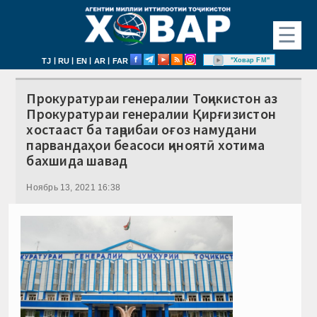
☰
|
|
|
|
"Ховар FM"
TJ
RU
EN
AR
FAR
Прокуратураи генералии Тоҷикистон аз
Прокуратураи генералии Қирғизистон
хостааст ба таҷрибаи оғоз намудани
парвандаҳои беасоси ҷиноятӣ хотима
бахшида шавад
Ноябрь 13, 2021 16:38