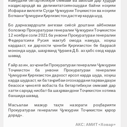
намудани бетартибиҳои оммавӣ ва авбошӣ дар ҳудуди
наздисарҳадӣ ва делимитатсияношудаи байни ноҳияи
Исфараи вилояти Суғди Ҷумҳурии Тоҷикистон ва ноҳияи
Боткани Ҷумҳурии Қирғизистон дастгир карда шуд.
Бо дарназардошти ангезаи сиёсӣ доштани айбномаи
болозикр Прокуратураи генералии Ҷумҳурии Тоҷикистон
12 ноябри соли 2021 ба унвони Прокуратураи генералии
Федератсияи Русия мактуб омода намуда, хоҳиш
кардааст, ки дархости ҷониби Қирғизистон бе баррасӣ
мононда шуда, шаҳрванд Ҷураев Д.Б. аз ҳабс озод карда
шавад.
Ғайр аз ин, аз ҷониби Прокуратураи генералии Ҷумҳурии
Тоҷикистон ба унвони Прокуратураи генералии
Ҷумҳурии Қирғизистон дархост ирсол карда шуда, хоҳиш
карда шудааст, ки ба таҷрибаи оғоз кардани парвандаҳои
беасоси ҷиноятӣ вобаста ба бетартибиҳои оммавӣ дар
хатти сарҳад нисбат ба шаҳрвандони Тоҷикистон хотима
бахшида шавад.
Масъалаи мазкур таҳти назорати роҳбарияти
Прокуратураи генералии Ҷумҳурии Тоҷикистон қарор
дорад».
АКС: АМИТ «Ховар»