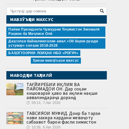
МАВЗӮЪҲОИ МАХСУС
Паёми Президенти Ҷумҳурии Тоҷикистон Эмомалӣ
Раҳмон ба Маҷлиси Олӣ
Даҳсолаи байналмилалии амал «Об барои рушди
устувор» солҳои 2018-2028
БАҲОГУЗОРИИ ЛОИҲАИ НБО «РОҒУН»
Ҳамаи мавзӯъҳои махсус
МАВОДҲОИ ТАҲЛИЛӢ
ТАҒЙИРЁБИИ ИҚЛИМ ВА
ПАЙОМАДҲОИ ОН. Дар соҳаи
кишоварзӣ ҳаво ва иқлим нақши
аввалиндараҷа доранд
🕔
09:14, 7.Авг 2026
ТАВСИЯҲОИ МУФИД. Доир ба тарзи
нави захира кардани меваҷоту
сабзавот барои фасли зимистон
🕔
10:36, 6.Авг 2026