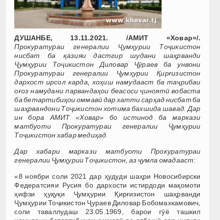
ДУШАНБЕ, 13.11.2021. /АМИТ «Ховар»/.
Прокуратураи генералии Ҷумҳурии Тоҷикистон
нисбат ба қазияи дастгир шудани шаҳрванди
Ҷумҳурии Тоҷикистон Диловар Ҷӯраев ба унвони
Прокуратураи генералии Ҷумҳурии Қирғизистон
дархост ирсол карда, хоҳиш намудааст ба таҷрибаи
оғоз намудани парвандаҳои беасоси ҷиноятӣ вобаста
ба бетартибиҳои оммавӣ дар хатти сарҳад нисбат ба
шаҳрвандони Тоҷикистон хотима бахшида шавад.
Дар
ин бора АМИТ «Ховар» бо истинод ба маркази
матбуоти Прокуратураи генералии Ҷумҳурии
Тоҷикистон хабар медиҳад.
Дар хабари маркази матбуоти Прокуратураи
генералии Ҷумҳурии Тоҷикистон, аз ҷумла омадааст:
«8 ноябри соли 2021 дар ҳудуди шаҳри Новосибирски
Федератсияи Русия бо дархости истирдоди мақомоти
ҳифзи ҳуқуқи Ҷумҳурии Қирғизистон шаҳрванди
Ҷумҳурии Тоҷикистон Ҷураев Диловар Бобомахкамович,
соли таваллудаш 23.05.1969, барои гӯё ташкил