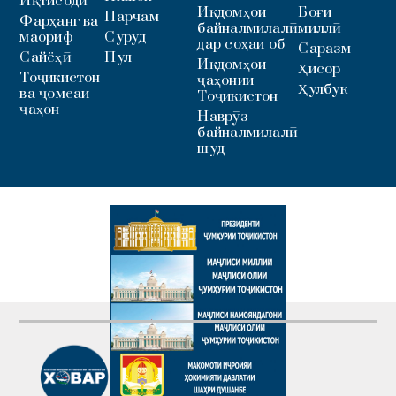
Иқтисодӣ
Иқдомҳои
Боғи
Парчам
Фарҳанг ва
байналмилалӣ
миллӣ
маориф
Суруд
дар соҳаи об
Саразм
Сайёҳӣ
Пул
Иқдомҳои
Ҳисор
Тоҷикистон
ҷаҳонии
Ҳулбук
ва ҷомеаи
Тоҷикистон
ҷаҳон
Наврӯз
байналмилалӣ
шуд