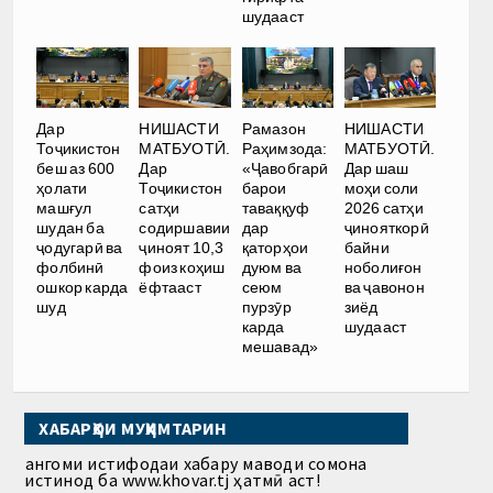
шудааст
НИШАСТИ
Дар
НИШАСТИ
Рамазон
МАТБУОТӢ.
Тоҷикистон
МАТБУОТӢ.
Раҳимзода:
Дар шаш
беш аз 600
Дар
«Ҷавобгарӣ
моҳи соли
ҳолати
Тоҷикистон
барои
2026 сатҳи
машғул
сатҳи
таваққуф
ҷинояткорӣ
шудан ба
содиршавии
дар
байни
ҷодугарӣ ва
ҷиноят 10,3
қаторҳои
ноболиғон
фолбинӣ
фоиз коҳиш
дуюм ва
ва ҷавонон
ошкор карда
ёфтааст
сеюм
зиёд
шуд
пурзӯр
шудааст
карда
мешавад»
ХАБАРҲОИ МУҲИМТАРИН
Ҳангоми истифодаи хабару маводи сомона
истинод ба www.khovar.tj ҳатмӣ аст!