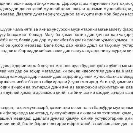
динӣ пеши назари онҳо меояд. Дарвоқеъ, асли дунявият ҳеҷ гоҳ мо
мудашудаи давлатдорӣ муносибтарин шакли танзими муносибатҳои 
равад. Давлати дунявӣ ҳеҷ гоҳ динро аз муҳити иҷтимоӣ берун нас
и шуури ҷамъиятӣ ва яке аз унсурҳои муҳимтарини маънавиёту фар
у беаҳамият бошад. Маҳз ба ҳамин хотир дин ҳеҷ гоҳ дар чаҳорч
бӣ нест, балки дин дар муносибат ба ҳаёти сиёсии ҷомеа ҳамчун 
ӣ ба ҳисоб меравад. Вале бояд дар назар дошт, ки таҳкиму густа
д, ки он бар зидди сиёсишавии дин ва мутлақгардонии унсурҳои ди
и давлатдории миллӣ ҳеҷ гоҳ маънои ҷудо будани ҳаёти рӯҳию маъ
вӣ низ дар он зоҳир мегардад, ки ҳеҷ як идеологияи динӣ ва ё ма
омад намояд ва дар низоми давлатдории дунявӣ муносибати эътиқо
шахс нисбат ба дин тибқи иродаи ӯ сурат мегирад. Аз ин рӯ, ҳимояи 
зодии виҷдон ва эътиқоди динӣ яке аз вазифаҳои муҳимтарини дав
ти дунявӣ ҳимояи арзишҳои динӣ, татбиқи аслии озодии виҷдон ва 
 виҷдон, таҳаммулпазирӣ, ҳамзистии осоишта ва бархӯрди муҳтара
инӣ фарқ карда меистанд, гуногунфикрии ақидавӣ ва эҳтироми ҳама
ташкил медиҳад. Давлати дунявӣ ҳамчун омили устувортарини амн
зирии динӣ, балки барои пешгирии ифротгароӣ ва сиёсишавии дин 