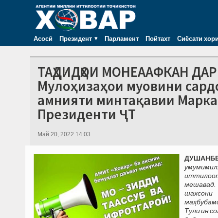
Асосӣ
Президент
Парламент
Пойтахт
Сиёсати хор
ТАҲДИДҲОИ МОНЕААФКАН ДА
Мулоҳизаҳои муовини сард
амнияти минтақавии Марка
Президенти ҶТ
Май 20, 2022 14:03
ДУШАНБЕ
умумимил
иттилооти
мешавад.
шахсони 
маҳбубамо
Тӯли ин с