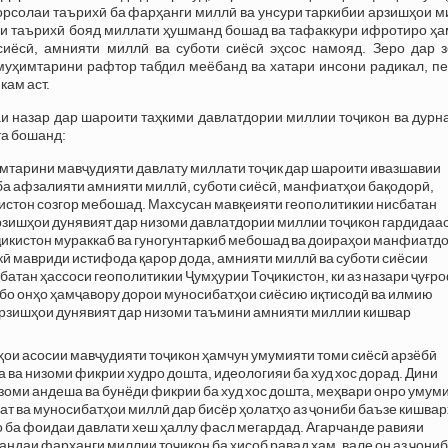
орсолаи таърихӣ ба фарҳанги миллӣ ва унсури таркибии арзишҳои 
ҳои таърихӣ бояд миллати ҳушманд бошад ва тафаккури ифротиро ҳ
 сиёсӣ, амнияти миллӣ ва суботи сиёсӣ эҳсос намояд. Зеро дар з
уҳимтарини рафтор табдил меёбанд ва хатари инсони радикал, пе
кам аст.
аи назар дар шароити таҳкими давлатдории миллии тоҷикон ва дур
та бошанд:
имтарини мавҷудияти давлату миллати тоҷик дар шароити ивазшавии
 ба афзалияти амнияти миллӣ, суботи сиёсӣ, манфиатҳои бақодорӣ,
истон созгор мебошад. Махсусан мавқеияти геополитикии нисбатан
рзишҳои дунявият дар низоми давлатдории миллии тоҷикон гардидаас
ҷикистон мураккаб ва гуногунтаркиб мебошад ва доираҳои манфиатд
ӣ мавриди истифода қарор дода, амнияти миллӣ ва суботи сиёсии
атан ҳассоси геополитикии Ҷумҳурии Тоҷикистон, ки аз назари ҷуғр
, бо онҳо ҳамҷавору дорои муносибатҳои сиёсию иқтисодӣ ва илмию
рзишҳои дунявият дар низоми таъмини амнияти миллии кишвар
ҳои асосии мавҷудияти тоҷикон ҳамчун умумияти томи сиёсӣ арзёбӣ
а ва низоми фикрии худро дошта, идеологияи ба худ хос дорад. Дини
оми андеша ва бунёди фикрии ба худ хос дошта, меҳвари онро умум
ат ва муносибатҳои миллӣ дар бисёр ҳолатҳо аз ҷониби баъзе кишва
 ба фоидаи давлати хеш ҳаллу фасл мегардад. Агарчанде равияи
ндаи фарҳанги миллии тоҷикон ба ҳисоб равад ҳам, вале он аз ҷони