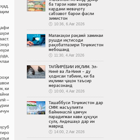
ба тарзи нави захира
ҳад.
кардани меваҷоту
ақим
сабзавот барои фасли
зимистон
🕔
10:36, 6.Авг 2026
адафи
шҳои
Малакаҳои рақамӣ заминаи
аст.
рушди иқтисоди
онҳо
рақобатпазири Тоҷикистон
мебошанд
шиҳои
ода,
🕔
11:30, 4.Авг 2026
илаи
ТАҒЙИРЁБИИ ИҚЛИМ. Эл-
Нинё ва Ла-Ниня – ду
ҳодисаи табиие, ки ба
 роҳи
иқлими ҷаҳон таъсир
ешвои
мерасонанд
к, ки
🕔
10:00, 4.Авг 2026
байни
ллӣ –
Ташаббуси Тоҷикистон дар
урии
СММ: масъулияти
амчун
байнинаслӣ ҳамчун
парадигмаи нави ҳуқуқи
сулҳ. Андешаҳо дар ин
маврид
аҳсуб
🕔
14:00, 2.Авг 2026
тиро
ҷузъи