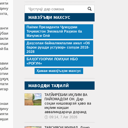
ҳияти
дину
охта,
МАВЗӮЪҲОИ МАХСУС
Паёми Президенти Ҷумҳурии
ҳанги
Тоҷикистон Эмомалӣ Раҳмон ба
ӯбаи
Маҷлиси Олӣ
шакли
риши
Даҳсолаи байналмилалии амал «Об
барои рушди устувор» солҳои 2018-
нӣ ба
2028
БАҲОГУЗОРИИ ЛОИҲАИ НБО
навии
«РОҒУН»
зҳаби
Ҳамаи мавзӯъҳои махсус
дотии
ҳуқуқ
лати
МАВОДҲОИ ТАҲЛИЛӢ
дигар
ТАҒЙИРЁБИИ ИҚЛИМ ВА
ПАЙОМАДҲОИ ОН. Дар
соҳаи кишоварзӣ ҳаво ва
монаи
иқлим нақши
 дину
аввалиндараҷа доранд
ияти
🕔
09:14, 7.Авг 2026
нақши
ТАВСИЯҲОИ МУФИД. Доир