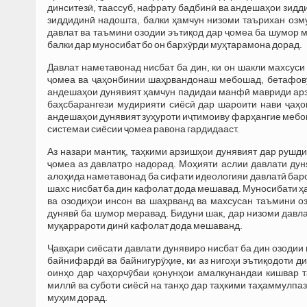
динситезӣ, таассуб, нафрату бадбинӣ ва андешаҳои зидди
зиддидинӣ надошта, балки ҳамчун низоми таърихан оз
давлат ва таъмини озодии эътиқод дар ҷомеа ба шумор ме
балки дар муносибат бо он бархӯрди муҳтарамона дорад.
Давлат наметавонад нисбат ба дин, ки он шакли махсус
ҷомеа ва ҷаҳонбинии шаҳрвандонаш мебошад, бетафовут
андешаҳои дунявият ҳамчун падидаи манфӣ мавриди арзё
баҳсбарангези мудирияти сиёсӣ дар шароити нави ҷаҳон
андешаҳои дунявият зуҳуроти иҷтимоиву фарҳангие мебоша
системаи сиёсии ҷомеа равона гардидааст.
Аз назари мантиқ, таҳкими арзишҳои дунявият дар рушд
ҷомеа аз давлатро надорад. Моҳияти аслии давлати дуня
алоҳида наметавонад ба сифати идеологияи давлатӣ бар
шахс нисбат ба дин кафолат дода мешавад. Муносибати ҳар 
ва озодиҳои инсон ва шаҳрванд ва махсусан таъмини о
дунявӣ ба шумор меравад. Бидуни шак, дар низоми давла
муқаррароти динӣ кафолат дода мешаванд.
Ҷавҳари сиёсати давлати дунявиро нисбат ба дин озодии
байнифардӣ ва байнигурӯҳие, ки аз нигоҳи эътиқодоти д
оинҳо дар чаҳорчӯбаи қонунҳои амалкунандаи кишвар 
миллӣ ва суботи сиёсӣ на танҳо дар таҳкими таҳаммулпа
муҳим дорад.