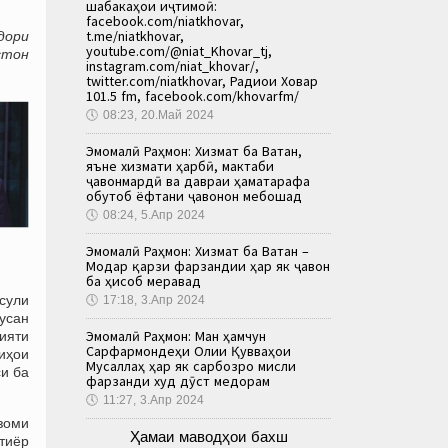
шабакаҳои иҷтимоӣ:
facebook.com/niatkhovar,
t.me/niatkhovar,
дори
youtube.com/@niat_Khovar_tj,
стон
instagram.com/niat_khovar/,
twitter.com/niatkhovar, Радиои Ховар
101.5 fm, facebook.com/khovarfm/
🕔
08:23, 20.Май 2024
Эмомалӣ Раҳмон: Хизмат ба Ватан,
яъне хизмати ҳарбӣ, мактаби
ҷавонмардӣ ва давраи ҳаматарафа
обутоб ёфтани ҷавонон мебошад
🕔
08:24, 5.Апр 2024
Эмомалӣ Раҳмон: Хизмат ба Ватан –
Модар қарзи фарзандии ҳар як ҷавон
ба ҳисоб меравад
усули
🕔
17:18, 3.Апр 2024
сусан
Эмомалӣ Раҳмон: Ман ҳамчун
ияти
Сарфармондеҳи Олии Қувваҳои
диҳои
Мусаллаҳ ҳар як сарбозро мисли
си ба
фарзанди худ дӯст медорам
🕔
11:27, 3.Апр 2024
зоми
Ҳамаи маводҳои бахш
тиёр