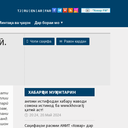
|
|
|
|
"Ховар FM"
TJ
RU
EN
AR
FAR
Минтақа ва ҷаҳон
Дар бораи мо
Ӣ.

Чопи саҳифа
✉
Равон кардан
ХАБАРҲОИ МУҲИМТАРИН
лати
ллии
Ҳангоми истифодаи хабару маводи
парӣ
сомона истинод ба www.khovar.tj
рам,
ҳатмӣ аст!
тани
🕔
20:24, 20.Май 2024
анд.
ишон
Саҳифаҳои расмии АМИТ «Ховар» дар