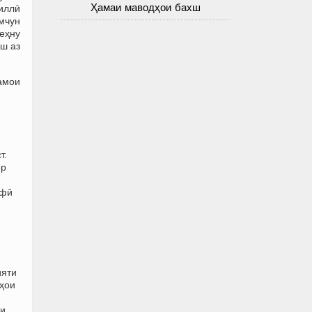
Ҳамаи маводҳои бахш
миллӣ
амчун
еҳну
ш аз
намои
т.
ор
офӣ
ияти
рҳои
би