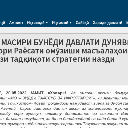
иҷӣ
Амният
Иқтисодӣ
Иҷтимоӣ
Сайёҳӣ
Хариди давлатӣ
Р МАСИРИ БУНЁДИ ДАВЛАТИ ДУНЯВ
ори Раёсати омӯзиши масъалаҳои
зи тадқиқоти стратегии назди
, 20.05.2022 /АМИТ «Ховар»/.
Аз эълони аксияи бемуҳ
лии «МО – ЗИДДИ ТААССУБ ВА ИФРОТГАРОӢ!», ки Агентии ми
и Тоҷикистон «Ховар» роҳандозӣ намудааст, зиёда аз ду сол си
 Агентӣ барои иштирок дар ин аксия аз хонандагони муҳта
касбу кори гуногун, олимону донишманон ва сокинони Ва
н даъват намудааст, ки ба он бипайванданд ва садо баланд кун
олҳо шумораи зиёди шахсиятҳои саршиноси Тоҷикистон вокуниш н