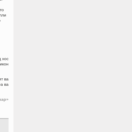
то
алли
о
д хос
ҷикон
ят ва
а ва
вар»