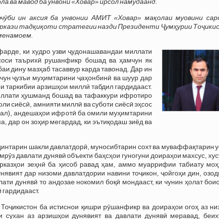
ола ва мавод ба унвони «Ховар» ирсол намудаанд.
рчӯби ин аксия ба унвонии АМИТ «Ховар» мақолаи муовини сар
ркази тадқиқоти стратегии назди Президенти Ҷумҳурии Тоҷики
 менамоем.
фарде, ки худро узви ҷудонашавандаи миллати
ссоси таърихӣ рушанфикр бошад ва ҳамчун як
и дину мазҳаб тасаввур карда тавонад. Дар ин
чун ҷузъи муҳимтарини ҷаҳонбинӣ ва шуур дар
ри таркибии арзишҳои миллӣ табдил гардидааст.
иллати ҳушманд бошад ва тафаккури ифротиро
оли сиёсӣ, амнияти миллӣ ва суботи сиёсӣ эҳсос
икал), андешаҳои ифротӣ ба омили муҳимтарини
а, дар он зоҳир мегардад, ки эътиқодаш зиёд ва
ддинтарин шакли давлатдорӣ, муносибтарин сохт ва муваффақтарин 
рӯз давлати дунявӣ объекти баҳсҳои гуногуни доираҳои махсус, ху
арказҳои зеҳнӣ ба ҳисоб равад ҳам, аммо муаррифии табиату моҳ
нявият дар низоми давлатдории навини тоҷикон, ҷойгоҳи дин, озо
ати дунявӣ то андозае нокомил боқӣ мондааст, ки чунин ҳолат бои
 гардидааст.
Тоҷикистон ба истиснои қишри рӯшанфикр ва доираҳои огоҳ аз ни
и сухан аз арзишҳои дунявият ва давлати дунявӣ меравад, беих