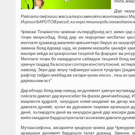
дода, мақ
Дар чаҳо
Раёсати омӯзиши масъалаҳои амнияти минтақавии Ма
Исроил БАРОТОВ расид, ки онро пешниҳоди хонандагон
Ҷомеаи Тоҷикистон ҷомеаи эътиқодбунёд аст, аммо ҳар 
тоҷик меҳисобад, бояд дар ин марҳилаи нисбатан ҳа
миллати ҳушманд амалияи ҷамъиятиро берун аз чаҳорчӯба
замина бояд ёдовар шуд, ки равияи мазҳаби ҳанафӣ ҳам
масири зиёда аз ҳазорсолаи таърихӣ ба фарҳанг ва унсу
Миллати тоҷик бо назардошти сабақҳои таърихӣ бояд м
ҳамчун таҳдид ба асосҳои сохтори конститутсионӣ, истиқл
намояд. Зеро дар зеҳну тафаккури шахси тундгаро (рад
рафтор табдил меёбад ва хатари чунин инсон , пеш аз ҳам
даркаш кам аст”.
Дар ибтидо бояд зикр намуд, ки дунявият ҳамчун мутама
сиёсати давлат дар муносибат ба фазои динӣ мебошад. Им
мақомоти қудратӣ, ниҳодҳои илмӣ-академӣ ва дигар м
давлати дунявӣ, ҳолат ва дурнамои таҳкими арзишҳои ду
динӣ, эътиқодоти динӣ ва ниҳодҳои динӣ дар масири давл
миён омадани бардоштҳои ғалат аз низоми давлати дунявӣ
Мутаассифона, аксарияти қишрҳои ҷомеа дар Ҷумҳурии 
арзишҳои дунявият бардошти ғалат доранд. Замоне, к