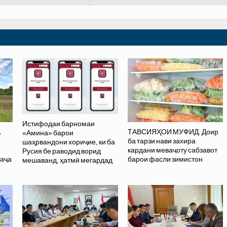
Истифодаи барномаи
А
ТАВСИЯҲОИ МУФИД. Доир
«Амина» барои
ба тарзи нави захира
шаҳрвандони хориҷие, ки ба
кардани меваҷоту сабзавот
Русия бе раводид ворид
раҷа
барои фасли зимистон
мешаванд, ҳатмӣ мегардад