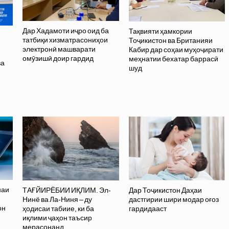
Дар Хадамоти иҷро оид ба
Тақвияти ҳамкории
татбиқи хизматрасониҳои
Тоҷикистон ва Британияи
электронӣ машварати
Кабир дар соҳаи муҳоҷирати
омӯзишӣ доир гардид
меҳнатии бехатар баррасӣ
ва
шуд
ӣ
наи
ТАҒЙИРЁБИИ ИҚЛИМ. Эл-
Дар Тоҷикистон Даҳаи
Нинё ва Ла-Ниня – ду
дастгирии шири модар оғоз
он
ҳодисаи табиие, ки ба
гардидааст
иқлими ҷаҳон таъсир
мерасонанд