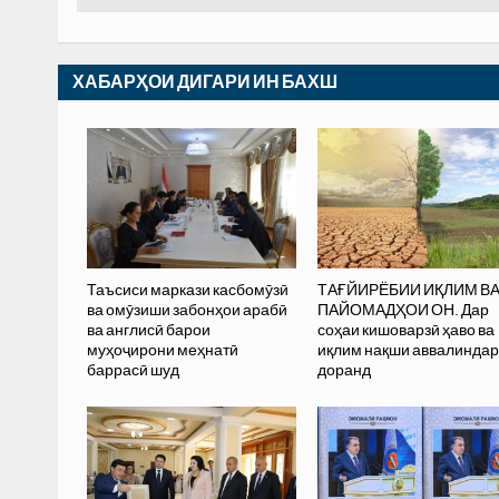
ХАБАРҲОИ ДИГАРИ ИН БАХШ
Таъсиси маркази касбомӯзӣ
ТАҒЙИРЁБИИ ИҚЛИМ В
ва омӯзиши забонҳои арабӣ
ПАЙОМАДҲОИ ОН. Дар
ва англисӣ барои
соҳаи кишоварзӣ ҳаво ва
муҳоҷирони меҳнатӣ
иқлим нақши аввалинда
баррасӣ шуд
доранд