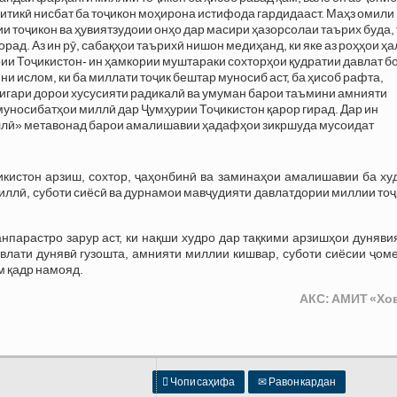
тикӣ нисбат ба тоҷикон моҳирона истифода гардидааст. Маҳз омили
и тоҷикон ва ҳувиятзудоии онҳо дар масири ҳазорсолаи таърих буда, 
рад. Аз ин рӯ, сабақҳои таърихӣ нишон медиҳанд, ки яке аз роҳҳои ҳ
ии Тоҷикистон- ин ҳамкории муштараки сохторҳои қудратии давлат б
и ислом, ки ба миллати тоҷик бештар муносиб аст, ба ҳисоб рафта,
игари дорои хусусияти радикалӣ ва умуман барои таъмини амнияти
уносибатҳои миллӣ дар Ҷумҳурии Тоҷикистон қарор гирад. Дар ин
иллӣ» метавонад барои амалишавии ҳадафҳои зикршуда мусоидат
икистон арзиш, сохтор, ҷаҳонбинӣ ва заминаҳои амалишавии ба ху
иллӣ, суботи сиёсӣ ва дурнамои мавҷудияти давлатдории миллии то
нпарастро зарур аст, ки нақши худро дар тақкими арзишҳои дуняви
лати дунявӣ гузошта, амнияти миллии кишвар, суботи сиёсии ҷоме
м қадр намояд.
АКС: АМИТ «Хо

Чопи саҳифа
✉
Равон кардан