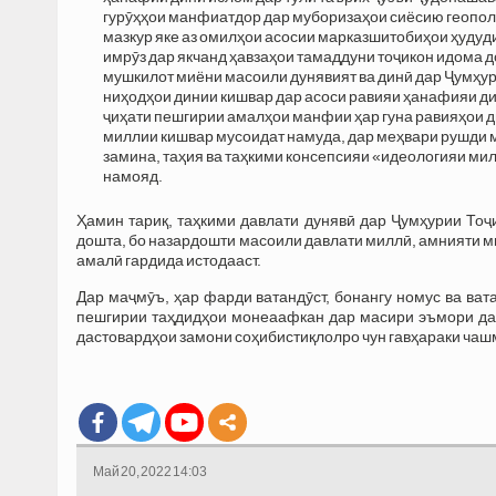
гурӯҳҳои манфиатдор дар муборизаҳои сиёсию геополи
мазкур яке аз омилҳои асосии марказшитобиҳои ҳудуди
имрӯз дар якчанд ҳавзаҳои тамаддуни тоҷикон идома до
мушкилот миёни масоили дунявият ва динӣ дар Ҷумҳур
ниҳодҳои динии кишвар дар асоси равияи ҳанафияи дин
ҷиҳати пешгирии амалҳои манфии ҳар гуна равияҳои д
миллии кишвар мусоидат намуда, дар меҳвари рушди м
замина, таҳия ва таҳкими консепсияи «идеологияи м
намояд.
Ҳамин тариқ, таҳкими давлати дунявӣ дар Ҷумҳурии Тоҷ
дошта, бо назардошти масоили давлати миллӣ, амнияти м
амалӣ гардида истодааст.
Дар маҷмӯъ, ҳар фарди ватандӯст, бонангу номус ва вата
пешгирии таҳдидҳои монеаафкан дар масири эъмори дав
дастовардҳои замони соҳибистиқлолро чун гавҳараки чаш
Май 20, 2022 14:03