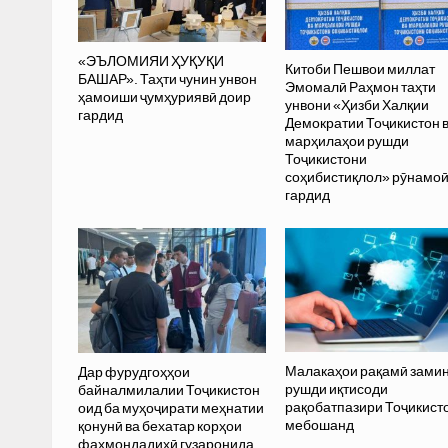
«ЭЪЛОМИЯИ ҲУҚУҚИ
Китоби Пешвои миллат
БАШАР». Таҳти чунин унвон
Эмомалӣ Раҳмон таҳти
ҳамоиши ҷумҳуриявӣ доир
унвони «Ҳизби Халқии
гардид
Демократии Тоҷикистон 
марҳилаҳои рушди
Тоҷикистони
соҳибистиқлол» рӯнамо
гардид
Малакаҳои рақамӣ зами
Дар фурудгоҳҳои
рушди иқтисоди
байналмилалии Тоҷикистон
рақобатпазири Тоҷикист
оид ба муҳоҷирати меҳнатии
мебошанд
қонунӣ ва бехатар корҳои
фаҳмондадиҳӣ гузаронида