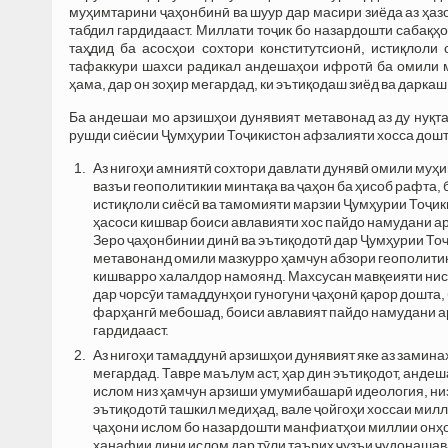
муҳимтарини ҷаҳонбинӣ ва шуур дар масири зиёда аз ҳаз
табдил гардидааст. Миллати тоҷик бо назардошти сабақ
таҳдид ба асосҳои сохтори конститутсионӣ, истиқлоли
тафаккури шахси радикал андешаҳои ифротӣ ба омили м
ҳама, дар он зоҳир мегардад, ки эътиқодаш зиёд ва даркаш 
Ба андешаи мо арзишҳои дунявият метавонад аз ду нуқт
рушди сиёсии Ҷумҳурии Тоҷикистон афзалияти хосса дош
Аз нигоҳи амниятӣ сохтори давлати дунявӣ омили муҳ
вазъи геополитикии минтақа ва ҷаҳон ба ҳисоб рафта,
истиқлоли сиёсӣ ва тамомияти марзии Ҷумҳурии Тоҷик
ҳасоси кишвар боиси авлавияти хос пайдо намудани а
Зеро ҷаҳонбинии динӣ ва эътиқодотӣ дар Ҷумҳурии То
метавонанд омили мазкурро ҳамчун абзори геополитик
кишварро халалдор намоянд. Махсусан мавқеияти нисб
дар чорсӯи тамаддунҳои гуногуни ҷаҳонӣ қарор дошта
фарҳангӣ мебошад, боиси авлавият пайдо намудани а
гардидааст.
Аз нигоҳи тамаддунӣ арзишҳои дунявият яке аз замина
мегардад. Тавре маълум аст, ҳар дин эътиқодот, андеш
ислом низ ҳамчун арзиши умумибашарӣ идеология, низ
эътиқодотӣ ташкил медиҳад, вале ҷойгоҳи хоссаи милл
ҷаҳони ислом бо назардошти манфиатҳои миллии онҳо
ҳанафии дини ислом дар тӯли таърих ҷузъи ҷудонашава