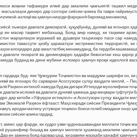
ъикоси воқеии тафаккури илмӣ дар амалияи ҷамъиятӣ ташкил меди
масъалаҳои диниро дар сохтори сиёсии ҷомеа ба таври ғайримуст
 иҷтимоӣ-ахлоқӣ ва ҳамчун ниҳоди фарҳангӣ баромад менамояд.
сиёсӣ эъмори давлати демократӣ, ҳуқуқбунёд, дунявӣ ва ягонаро ҳ
р ин масир тақвият мебахшад. Бояд зикр намуд, ки таҳкими арзи
стон марҳилаҳои мураккаб ва душвори таърихиро паси сар намуда
кистон тавассути ҳизбу ҳаракатҳои экстремистию террористӣ, ки 
раҳои алоҳидаро дар амал татбиқ менамуданд, ба гирдоби кашмака
и давлати теократӣ ва динмеҳварро ҳадафи бевоситаи хеш қарор д
намуда буданд ва дини мубини исломро ҳамчун яроқи идеологӣ вас
л гардида буд- яке Ҷумҳурии Тоҷикистон ва мардуми шарифи он, ки
нявӣ ва ягонаро бо сарварии Асосгузори сулҳу ваҳдати миллӣ, – П
лӣ Раҳмон интихоб намуда буд ва дигаре Иттиҳоди мухолифини тоҷи
 давлати исломӣ ва давлати дунявӣ ҳамеша дар меҳвари гуфтугӯи 
удро дар китоби «Уфуқҳои истиқлол»-и Асосгузори сулҳу ваҳдати ми
рам Эмомалӣ Раҳмон ёфтааст. Маҳз хиради сиёсии Президенти Ҷумҳ
аҷмуъ иродаи матину устувори тоҷикон боиси ғолиб омадани онҳо ҳ
моии сиёсии ҷомеа гардид.
ст, аммо ҳар фарде, ки худро узви ҷудонашавандаи миллати тоҷик м
рихӣ рушанфикр бошад ва ҳамчун миллати ҳушманд амалияи ҷамъия
. Дар ин замина бояд ёдовар шуд, ки равияи мазҳаби ҳанафӣ ҳамчун 