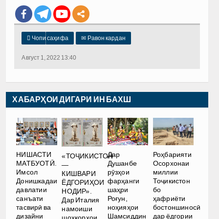

Чопи саҳифа
✉
Равон кардан
Август 1, 2022 13:40
ХАБАРҲОИ ДИГАРИ ИН БАХШ
НИШАСТИ
Дар
Роҳбарияти
«ТОҶИКИСТОН
МАТБУОТӢ.
Душанбе
Осорхонаи
—
Имсол
рӯзҳои
миллии
КИШВАРИ
Донишкадаи
фарҳанги
Тоҷикистон
ЁДГОРИҲОИ
давлатии
шаҳри
бо
НОДИР».
санъати
Роғун,
ҳафриёти
Дар Италия
тасвирӣ ва
ноҳияҳои
бостоншиносӣ
намоиши
дизайни
Шамсиддин
дар ёдгории
шоҳкорҳои