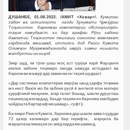
ДУШАНБЕ, 01.08.2022. /АМИТ «Ховар»/.
Кумитаи
забон ва истилоҳоти назди Ҳукумати Ҷумҳурии
Тоҷикистон барномаи компютерии «Ислоҳнигорӣ»
таҳия намудааст, ки дар арафаи Рӯзи забони
давлатии Тоҷикистон пешкаши сокинони мамлакат
гардонида мешавад, иттилоъ дод Раиси Кумита
Олимҷон Муҳаммадҷонзода имрӯз зимни нишасти
матбуотии ин ниҳод.
Зикр шуд, ки тӯли шаш моҳ аст гурӯҳи корӣ Фарҳанги
имлои забони тоҷикиро омода намуда истодааст ва
барномаи мазкур дар заминаи он таҳия шудааст.
«Дар системаи компютерии имрӯза чанд ҳарфи тоҷикии
мо нест. Вақте мо ба забони русӣ ё англисӣ ягон матнро
ҳуруфчинӣ мекунем, агар ғалат бошад, шакли дурусташ
пешниҳод мегардад, баъди таҳияи ин барнома камбудии
ҷойдошта бартараф мешавад»,-гуфт ӯ.
Ба зикри Раиси Кумита, барнома дар шакли аввал ҳудуди
72 ҳазор калимаро дар бар гирифта, марҳила ба
марҳила калимаҳои он зиёд карда мешаванд.