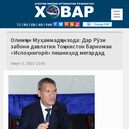
☰
|
|
|
|
"Ховар FM"
TJ
RU
EN
AR
FAR
Олимҷон Муҳаммадҷонзода: Дар Рӯзи
забони давлатии Тоҷикистон барномаи
«Ислоҳнигорӣ» пешниҳод мегардад
Август 1, 2022 13:40