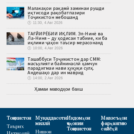
Малакаҳои рақамӣ заминаи рушди
иқтисоди рақобатпазири
Тоҷикистон мебошанд
🕔
11:30, 4.Авг 2026
ТАҒЙИРЁБИИ ИҚЛИМ. Эл-Нинё ва
Ла-Ниня – ду ҳодисаи табиие, ки ба
иқлими ҷаҳон таъсир мерасонанд
🕔
10:00, 4.Авг 2026
Ташаббуси Тоҷикистон дар СММ:
масъулияти байнинаслӣ ҳамчун
парадигмаи нави ҳуқуқи сулҳ.
Андешаҳо дар ин маврид
🕔
14:00, 2.Авг 2026
Ҳамаи маводҳои бахш
Тоҷикистон
Муқаддасоти
Иқдомҳои
Мавзеъҳои
миллӣ
ҷаҳонии
фарҳангию
Таърих
Тоҷикистон
сайёҳӣ
Нишон
Иқтисодӣ