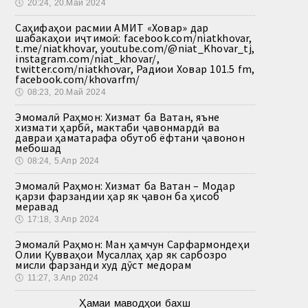
🕔
20:24, 20.Май 2024
Саҳифаҳои расмии АМИТ «Ховар» дар
шабакаҳои иҷтимоӣ: facebook.com/niatkhovar,
t.me/niatkhovar, youtube.com/@niat_Khovar_tj,
instagram.com/niat_khovar/,
twitter.com/niatkhovar, Радиои Ховар 101.5 fm,
facebook.com/khovarfm/
🕔
08:23, 20.Май 2024
Эмомалӣ Раҳмон: Хизмат ба Ватан, яъне
хизмати ҳарбӣ, мактаби ҷавонмардӣ ва
давраи ҳаматарафа обутоб ёфтани ҷавонон
мебошад
🕔
08:24, 5.Апр 2024
Эмомалӣ Раҳмон: Хизмат ба Ватан – Модар
қарзи фарзандии ҳар як ҷавон ба ҳисоб
меравад
🕔
17:18, 3.Апр 2024
Эмомалӣ Раҳмон: Ман ҳамчун Сарфармондеҳи
Олии Қувваҳои Мусаллаҳ ҳар як сарбозро
мисли фарзанди худ дӯст медорам
🕔
11:27, 3.Апр 2024
Ҳамаи маводҳои бахш