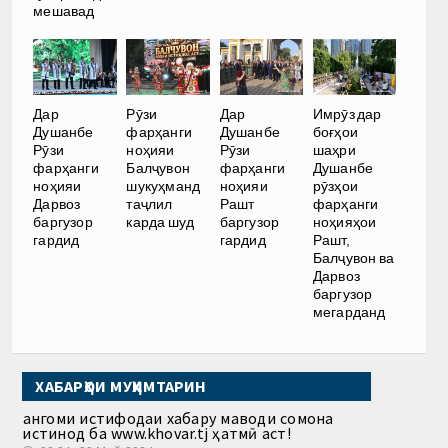
мешавад
Дар
Рӯзи
Дар
Имрӯз дар
Душанбе
фарҳанги
Душанбе
боғҳои
Рӯзи
ноҳияи
Рӯзи
шаҳри
фарҳанги
Балҷувон
фарҳанги
Душанбе
ноҳияи
шукуҳманд
ноҳияи
рӯзҳои
Дарвоз
таҷлил
Рашт
фарҳанги
баргузор
карда шуд
баргузор
ноҳияҳои
гардид
гардид
Рашт,
Балҷувон ва
Дарвоз
баргузор
мегарданд
ХАБАРҲОИ МУҲИМТАРИН
Ҳангоми истифодаи хабару маводи сомона
истинод ба www.khovar.tj ҳатмӣ аст!