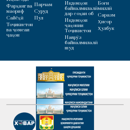
Иқдомҳои
Боғи
Парчам
Фарҳанг ва
байналмилалӣ
миллӣ
маориф
Суруд
дар соҳаи об
Саразм
Сайёҳӣ
Пул
Иқдомҳои
Ҳисор
Тоҷикистон
ҷаҳонии
Ҳулбук
ва ҷомеаи
Тоҷикистон
ҷаҳон
Наврӯз
байналмилалӣ
шуд