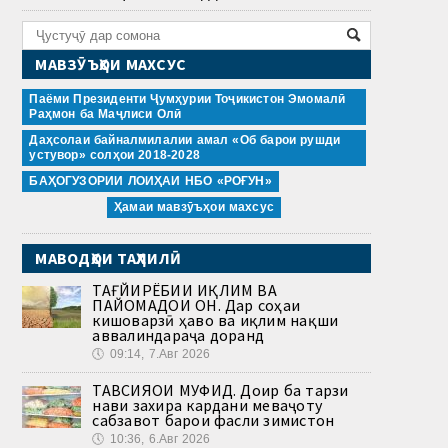
МАВЗӮЪҲОИ МАХСУС
Паёми Президенти Ҷумҳурии Тоҷикистон Эмомалӣ
Раҳмон ба Маҷлиси Олӣ
Даҳсолаи байналмилалии амал «Об барои рушди
устувор» солҳои 2018-2028
БАҲОГУЗОРИИ ЛОИҲАИ НБО «РОҒУН»
Ҳамаи мавзӯъҳои махсус
МАВОДҲОИ ТАҲЛИЛӢ
ТАҒЙИРЁБИИ ИҚЛИМ ВА
ПАЙОМАДҲОИ ОН. Дар соҳаи
кишоварзӣ ҳаво ва иқлим нақши
аввалиндараҷа доранд
🕔
09:14, 7.Авг 2026
ТАВСИЯҲОИ МУФИД. Доир ба тарзи
нави захира кардани меваҷоту
сабзавот барои фасли зимистон
🕔
10:36, 6.Авг 2026