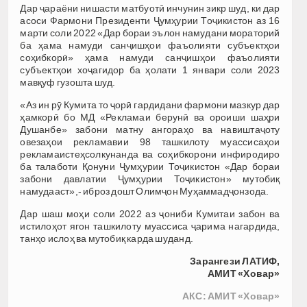
Дар ҷараёни нишасти матбуотӣ инчунин зикр шуд, ки дар
асоси Фармони Президенти Ҷумҳурии Тоҷикистон аз 16
марти соли 2022 «Дар бораи эълон намудани мораторий
ба ҳама намуди санҷишҳои фаъолияти субъектҳои
соҳибкорӣ» ҳама намуди санҷишҳои фаъолияти
субъектҳои хоҷагидор ба ҳолати 1 январи соли 2023
мавқуф гузошта шуд.
«Аз ин рӯ Кумита то ҷорӣ гардидани фармони мазкур дар
ҳамкорӣ бо МД «Рекламаи берунӣ ва ороиши шаҳри
Душанбе» забони матну ангораҳо ва навиштаҷоту
овезаҳои рекламавии 98 ташкилоту муассисаҳои
рекламаистеҳсолкунанда ва соҳибкорони инфиродиро
ба талаботи Қонуни Ҷумҳурии Тоҷикистон «Дар бораи
забони давлатии Ҷумҳурии Тоҷикистон» мутобиқ
намудааст»,- иброз дошт Олимҷон Муҳаммадҷонзода.
Дар шаш моҳи соли 2022 аз ҷониби Кумитаи забон ва
истилоҳот ягон ташкилоту муассиса ҷарима нагардида,
танҳо ислоҳ ва мутобиқ карда шуданд.
Зарангези ЛАТИФ,
АМИТ «Ховар»
АКС: АМИТ «Ховар»