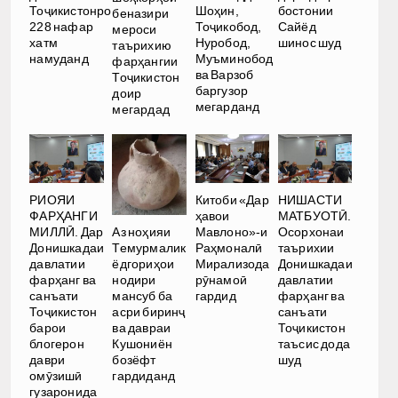
Тоҷикистонро
Шоҳин,
бостонии
беназири
228 нафар
Тоҷикобод,
Сайёд
мероси
хатм
Нуробод,
шинос шуд
таърихию
намуданд
Муъминобод
фарҳангии
ва Варзоб
Тоҷикистон
баргузор
доир
мегарданд
мегардад
РИОЯИ
Китоби «Дар
НИШАСТИ
ФАРҲАНГИ
ҳавои
МАТБУОТӢ.
Аз ноҳияи
МИЛЛӢ. Дар
Мавлоно»-и
Осорхонаи
Темурмалик
Донишкадаи
Раҳмоналӣ
таърихии
ёдгориҳои
давлатии
Мирализода
Донишкадаи
нодири
фарҳанг ва
рӯнамоӣ
давлатии
мансуб ба
санъати
гардид
фарҳанг ва
асри биринҷ
Тоҷикистон
санъати
ва давраи
барои
Тоҷикистон
Кушониён
блогерон
таъсис дода
бозёфт
даври
шуд
гардиданд
омӯзишӣ
гузаронида