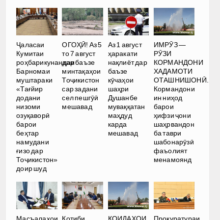
Ҷаласаи
ОГОҲӢ! Аз 5
Аз 1 август
ИМРӮЗ —
Кумитаи
то 7 август
ҳаракати
РӮЗИ
роҳбарикунандаи
дар баъзе
нақлиёт дар
КОРМАНДОНИ
Барномаи
минтақаҳои
баъзе
ХАДАМОТИ
муштараки
Тоҷикистон
кӯчаҳои
ОТАШНИШОНӢ.
«Тағйир
сар задани
шаҳри
Кормандони
додани
сел пешгӯӣ
Душанбе
ин ниҳод
низоми
мешавад
муваққатан
барои
озуқаворӣ
маҳдуд
ҳифзи ҷони
барои
карда
шаҳрвандон
беҳтар
мешавад
ба таври
намудани
шабонарӯзӣ
ғизо дар
фаъолият
Тоҷикистон»
менамоянд
доир шуд
Масъалаҳои
Котиби
ҚОИДАҲОИ
Прокуратураи