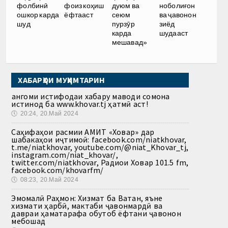
ноболиғон
фолбинӣ
фоиз коҳиш
дуюм ва
ва ҷавонон
ошкор карда
ёфтааст
сеюм
зиёд
шуд
пурзӯр
шудааст
карда
мешавад»
ХАБАРҲОИ МУҲИМТАРИН
Ҳангоми истифодаи хабару маводи сомона
истинод ба www.khovar.tj ҳатмӣ аст!
🕔
20:24, 20.Май 2024
Саҳифаҳои расмии АМИТ «Ховар» дар
шабакаҳои иҷтимоӣ: facebook.com/niatkhovar,
t.me/niatkhovar, youtube.com/@niat_Khovar_tj,
instagram.com/niat_khovar/,
twitter.com/niatkhovar, Радиои Ховар 101.5 fm,
facebook.com/khovarfm/
🕔
08:23, 20.Май 2024
Эмомалӣ Раҳмон: Хизмат ба Ватан, яъне
хизмати ҳарбӣ, мактаби ҷавонмардӣ ва
давраи ҳаматарафа обутоб ёфтани ҷавонон
мебошад