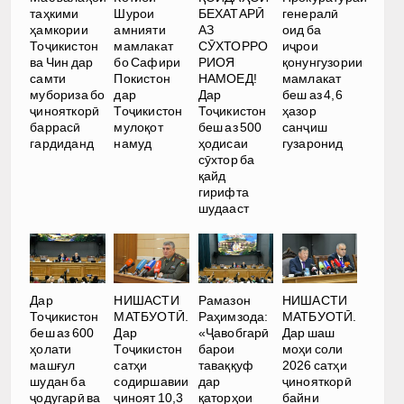
таҳкими
Шурои
БЕХАТАРӢ
генералӣ
ҳамкории
амнияти
АЗ
оид ба
Тоҷикистон
мамлакат
СӮХТОРРО
иҷрои
ва Чин дар
бо Сафири
РИОЯ
қонунгузории
самти
Покистон
НАМОЕД!
мамлакат
мубориза бо
дар
Дар
беш аз 4,6
ҷинояткорӣ
Тоҷикистон
Тоҷикистон
ҳазор
баррасӣ
мулоқот
беш аз 500
санҷиш
гардиданд
намуд
ҳодисаи
гузаронид
сӯхтор ба
қайд
гирифта
шудааст
НИШАСТИ
Дар
НИШАСТИ
Рамазон
МАТБУОТӢ.
Тоҷикистон
МАТБУОТӢ.
Раҳимзода:
Дар шаш
беш аз 600
Дар
«Ҷавобгарӣ
моҳи соли
ҳолати
Тоҷикистон
барои
2026 сатҳи
машғул
сатҳи
таваққуф
ҷинояткорӣ
шудан ба
содиршавии
дар
байни
ҷодугарӣ ва
ҷиноят 10,3
қаторҳои