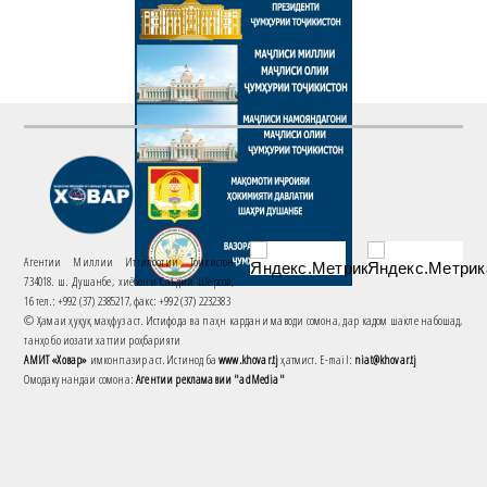
Агентии Миллии Иттилоотии Тоҷикистон
734018. ш. Душанбе, хиёбони Саъдии Шерозӣ,
16 тел.: +992 (37) 2385217, факс: +992 (37) 2232383
© Ҳамаи ҳуқуқ маҳфуз аст. Истифода ва паҳн кардани маводи сомона, дар кадом шакле набошад,
танҳо бо иҷозати хаттии роҳбарияти
АМИТ «Ховар»
имконпазир аст. Истинод ба
www.khovar.tj
ҳатмист. E-mail:
niat@khovar.tj
Омодакунандаи сомона:
Агентии рекламавии "adMedia"