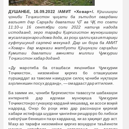
ДУШАНБЕ, 16.09.2022 /АМИТ «Ховар»/.
Кӯшишҳои
ҷониби Тоҷикистон ҷиҳати ба эътидол овардани
вазъият дар Сарҳади давлатии ҶТ ва ҶҚ то соати
11:10-и 16 сентябри соли 2022 натиҷа надода
истодаанд, зеро тарафи Қирғизистон муноқишаҳои
мусаллаҳонаро идома дода, аз роҳи ҳалли қазия тариқи
гуфтушунид сарпечӣ мекунад. Дар ин бора ба АМИТ
«Ховар» дар маркази матбуоти Қӯшунҳои сарҳадии
Кумитаи давлатии амнияти миллии Ҷумҳурии
Тоҷикистон хабар доданд.
«Ду маротиба ба оташбаси якҷонибаи Ҷумҳурии
Тоҷикистон, низомиёни қирғиз бо оташкушоии
пуршиддат аз тамоми намудҳои силоҳ ҷониби нуқтаҳои
аҳолинишин посух доданд», — омадааст дар иттилоия.
Ба замми ин, ҷониби Қирғизистон тавассути шабакаҳои
интернетӣ дар идомаи муноқиша Ҷумҳурии
Тоҷикистонро гунаҳкор карданӣ мешавад, ки асоси воқеӣ
надорад. Онҳо бо роҳи иғво дар расонаҳои қирғизӣ
хабари истифода шудани ҷангиёни ришдорро бо либоси
сиёҳпӯши бенишон паҳн кардаанд, ки аз ҳақиқат дур аст.
Маҳз аз тарафи низомиёни қирғиз воҳидҳои таъйиноти