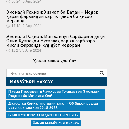
🕔
08:24, 5.Апр 2024
Эмомалӣ Раҳмон: Хизмат ба Ватан – Модар
қарзи фарзандии ҳар як ҷавон ба ҳисоб
меравад
🕔
17:18, 3.Апр 2024
Эмомалӣ Раҳмон: Ман ҳамчун Сарфармондеҳи
Олии Қувваҳои Мусаллаҳ ҳар як сарбозро
мисли фарзанди худ дӯст медорам
🕔
11:27, 3.Апр 2024
Ҳамаи маводҳои бахш
МАВЗӮЪҲОИ МАХСУС
Паёми Президенти Ҷумҳурии Тоҷикистон Эмомалӣ
Раҳмон ба Маҷлиси Олӣ
Даҳсолаи байналмилалии амал «Об барои рушди
устувор» солҳои 2018-2028
БАҲОГУЗОРИИ ЛОИҲАИ НБО «РОҒУН»
Ҳамаи мавзӯъҳои махсус