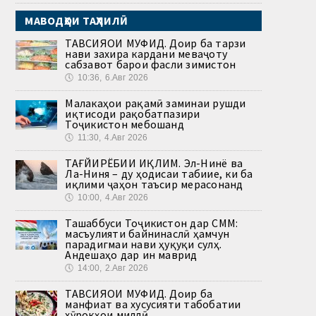
МАВОДҲОИ ТАҲЛИЛӢ
ТАВСИЯҲОИ МУФИД. Доир ба тарзи
нави захира кардани меваҷоту
сабзавот барои фасли зимистон
🕔
10:36, 6.Авг 2026
Малакаҳои рақамӣ заминаи рушди
иқтисоди рақобатпазири
Тоҷикистон мебошанд
🕔
11:30, 4.Авг 2026
ТАҒЙИРЁБИИ ИҚЛИМ. Эл-Нинё ва
Ла-Ниня – ду ҳодисаи табиие, ки ба
иқлими ҷаҳон таъсир мерасонанд
🕔
10:00, 4.Авг 2026
Ташаббуси Тоҷикистон дар СММ:
масъулияти байнинаслӣ ҳамчун
парадигмаи нави ҳуқуқи сулҳ.
Андешаҳо дар ин маврид
🕔
14:00, 2.Авг 2026
ТАВСИЯҲОИ МУФИД. Доир ба
манфиат ва хусусияти табобатии
хӯрокҳои миллӣ