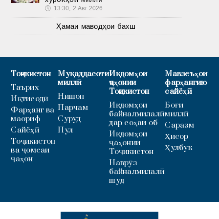
🕔
13:30, 2.Авг 2026
Ҳамаи маводҳои бахш
Тоҷикистон
Муқаддасоти
Иқдомҳои
Мавзеъҳои
миллӣ
ҷаҳонии
фарҳангию
Таърих
Тоҷикистон
сайёҳӣ
Нишон
Иқтисодӣ
Иқдомҳои
Боғи
Парчам
Фарҳанг ва
байналмилалӣ
миллӣ
маориф
Суруд
дар соҳаи об
Саразм
Сайёҳӣ
Пул
Иқдомҳои
Ҳисор
Тоҷикистон
ҷаҳонии
Ҳулбук
ва ҷомеаи
Тоҷикистон
ҷаҳон
Наврӯз
байналмилалӣ
шуд