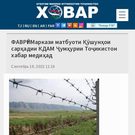
☰
|
|
|
|
"Ховар FM"
TJ
RU
EN
AR
FAR
ФАВРӢ! Маркази матбуоти Қӯшунҳои
сарҳадии КДАМ Ҷумҳурии Тоҷикистон
хабар медиҳад
Сентябрь 16, 2022 11:16