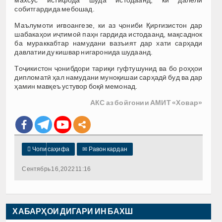
махсус истифода шуда истодаанд, ки далели
собитгардида мебошад.
Маълумоти иғвоангезе, ки аз ҷониби Қирғизистон дар
шабакаҳои иҷтимоӣ паҳн гардида истодаанд, мақсаднок
ба мураккабтар намудани вазъият дар хати сарҳади
давлатии ду кишвар нигаронида шудаанд.
Тоҷикистон ҷонибдори тариқи гуфтушунид ва бо роҳҳои
дипломатӣ ҳал намудани муноқишаи сарҳадӣ буд ва дар
ҳамин мавқеъ устувор боқӣ мемонад.
АКС аз бойгонии АМИТ «Ховар»

Чопи саҳифа
✉
Равон кардан
Сентябрь 16, 2022 11:16
ХАБАРҲОИ ДИГАРИ ИН БАХШ