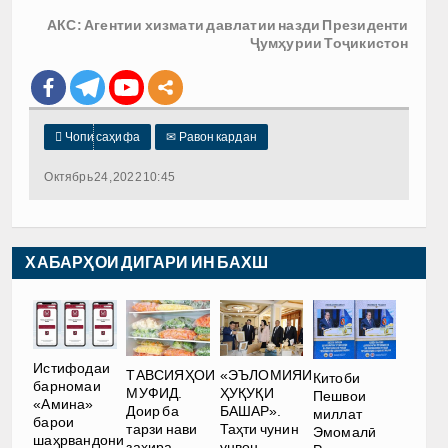
АКС: Агентии хизмати давлатии назди Президенти
Ҷумҳурии Тоҷикистон

Чопи саҳифа
✉
Равон кардан
Октябрь 24, 2022 10:45
ХАБАРҲОИ ДИГАРИ ИН БАХШ
Истифодаи
ТАВСИЯҲОИ
«ЭЪЛОМИЯИ
Китоби
барномаи
МУФИД.
ҲУҚУҚИ
Пешвои
«Амина»
Доир ба
БАШАР».
миллат
барои
тарзи нави
Таҳти чунин
Эмомалӣ
шаҳрвандони
захира
унвон