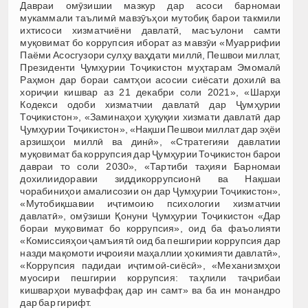
Давраи омӯзишии мазкур дар асоси барномаи
мукаммали таълимӣ мавзӯъҳои мутобиқ барои такмили
ихтисоси хизматчиёни давлатӣ, масъулони самти
муқовимат бо коррупсия иборат аз мавзӯи «Муаррифии
Паёми Асосгузори сулҳу ваҳдати миллӣ, Пешвои миллат,
Президенти Ҷумҳурии Тоҷикистон муҳтарам Эмомалӣ
Раҳмон дар бораи самтҳои асосии сиёсати дохилӣ ва
хориҷии кишвар аз 21 декабри соли 2021», «Шарҳи
Кодекси одоби хизматчии давлатӣ дар Ҷумҳурии
Тоҷикистон», «Заминаҳои ҳуқуқии хизмати давлатӣ дар
Ҷумҳурии Тоҷикистон», «Нақши Пешвои миллат дар эҳёи
арзишҳои миллӣ ва динӣ», «Стратегияи давлатии
муқовимат ба коррупсия дар Ҷумҳурии Тоҷикистон барои
давраи то соли 2030», «Тартиби таҳияи Барномаи
дохилиидоравии зиддикоррупсионӣ ва Нақшаи
чорабиниҳои амалисозии он дар Ҷумҳурии Тоҷикистон»,
«Мутобиқшавии иҷтимоию психологии хизматчии
давлатӣ», омӯзиши Қонуни Ҷумҳурии Тоҷикистон «Дар
бораи муқовимат бо коррупсия», оид ба фаъолияти
«Комиссияҳои ҷамъиятӣ оид ба пешгирии коррупсия дар
назди мақомоти иҷроияи маҳаллии ҳокимияти давлатӣ»,
«Коррупсия падидаи иҷтимоӣ-сиёсӣ», «Механизмҳои
муосири пешгирии коррупсия: таҳлили таҷрибаи
кишварҳои муваффақ дар ин самт» ва ба ин монандро
дар бар гирифт.