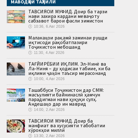
МАВОДҲОИ ТАҲЛИЛӢ
ТАВСИЯҲОИ МУФИД. Доир ба тарзи
нави захира кардани меваҷоту
сабзавот барои фасли зимистон
🕔
10:36, 6.Авг 2026
Малакаҳои рақамӣ заминаи рушди
иқтисоди рақобатпазири
Тоҷикистон мебошанд
🕔
11:30, 4.Авг 2026
ТАҒЙИРЁБИИ ИҚЛИМ. Эл-Нинё ва
Ла-Ниня – ду ҳодисаи табиие, ки ба
иқлими ҷаҳон таъсир мерасонанд
🕔
10:00, 4.Авг 2026
Ташаббуси Тоҷикистон дар СММ:
масъулияти байнинаслӣ ҳамчун
парадигмаи нави ҳуқуқи сулҳ.
Андешаҳо дар ин маврид
🕔
14:00, 2.Авг 2026
ТАВСИЯҲОИ МУФИД. Доир ба
манфиат ва хусусияти табобатии
хӯрокҳои миллӣ
🕔
13:30, 2.Авг 2026