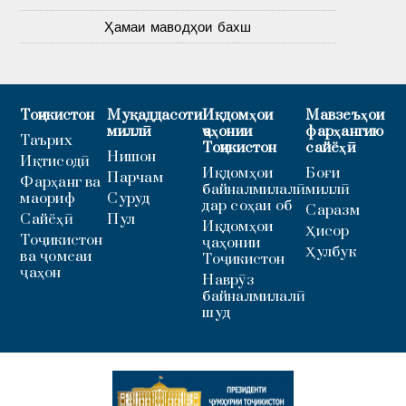
Ҳамаи маводҳои бахш
Тоҷикистон
Муқаддасоти
Иқдомҳои
Мавзеъҳои
миллӣ
ҷаҳонии
фарҳангию
Таърих
Тоҷикистон
сайёҳӣ
Нишон
Иқтисодӣ
Иқдомҳои
Боғи
Парчам
Фарҳанг ва
байналмилалӣ
миллӣ
маориф
Суруд
дар соҳаи об
Саразм
Сайёҳӣ
Пул
Иқдомҳои
Ҳисор
Тоҷикистон
ҷаҳонии
Ҳулбук
ва ҷомеаи
Тоҷикистон
ҷаҳон
Наврӯз
байналмилалӣ
шуд