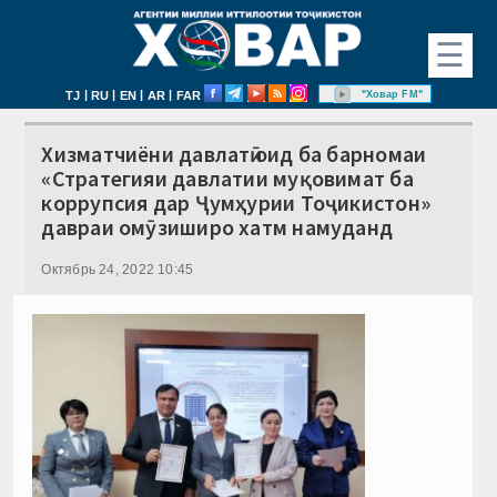
☰
|
|
|
|
"Ховар FM"
TJ
RU
EN
AR
FAR
Хизматчиёни давлатӣ оид ба барномаи
«Стратегияи давлатии муқовимат ба
коррупсия дар Ҷумҳурии Тоҷикистон»
давраи омӯзиширо хатм намуданд
Октябрь 24, 2022 10:45