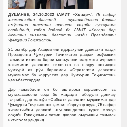
ДУШАНБЕ, 24.10.2022 /АМИТ «Ховар»/.
75 нафар
хизматчиёни давлатӣ — шунавандагони давраи
омӯзишии такмили ихтисос соҳиби гувоҳнома
гардиданд, хабар доданд ба АМИТ «Ховар» дар
Агентии хизмати давлатии назди Президенти
Ҷумҳурии Тоҷикистон.
21 октябр дар Академияи идоракунии давлатии назди
Президенти Ҷумҳурии Тоҷикистон давраи омӯзишии
такмили ихтисос барои масъулони мақомоти иҷроияи
ҳокимияти давлатии вилоятҳо ва шаҳру ноҳияҳои
ҷумҳурӣ аз рӯи барномаи «Стратегияи давлатии
муқовимат ба коррупсия дар Ҷумҳурии Тоҷикистон»
ҷамъбаст гардид.
Дар ҷамъбасти он бо иштироки коршиносон ва
мутахассисони соҳа бо мақсади табодули донишу
таҷриба дар мавзӯи «Сиёсати давлатии муқовимат дар
Ҷумҳурии Тоҷикистон» ҳамоиш баргузор шуда, 75 нафар
хизматчиёни давлатӣ -шунавандагони курси мазкур
соҳиби Гувоҳномаи хатми давраи омӯзишии такмили
ихтисос гардиданд.