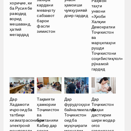
Раҳмон
хориҷие, ки
кардани
ҳамоиши
таҳти
ба Русия бе
меваҷоту
ҷумҳуриявӣ
унвони
раводид
сабзавот
доир гардид
«Ҳизби
ворид
барои
Халқии
мешаванд,
фасли
Демократии
ҳатмӣ
зимистон
Тоҷикистон
мегардад
ва
марҳилаҳои
рушди
Тоҷикистони
соҳибистиқлол»
рӯнамоӣ
гардид
Дар
Тақвияти
Дар
Дар
Хадамоти
ҳамкории
фурудгоҳҳои
Тоҷикистон
иҷро оид ба
Тоҷикистон
байналмилалии
Даҳаи
татбиқи
ва
Тоҷикистон
дастгирии
хизматрасониҳои
Британияи
оид ба
шири модар
электронӣ
Кабир дар
муҳоҷирати
оғоз
машварати
соҳаи
меҳнатии
гардидааст