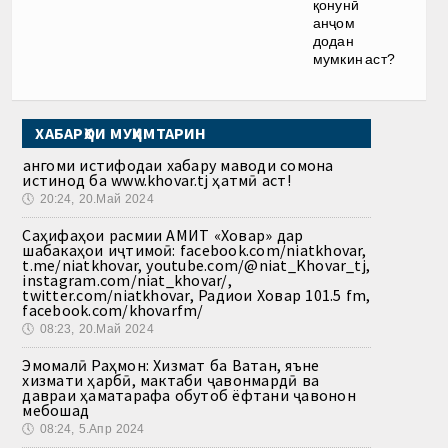
қонунӣ
анҷом
додан
мумкин аст?
ХАБАРҲОИ МУҲИМТАРИН
Ҳангоми истифодаи хабару маводи сомона
истинод ба www.khovar.tj ҳатмӣ аст!
🕔
20:24, 20.Май 2024
Саҳифаҳои расмии АМИТ «Ховар» дар
шабакаҳои иҷтимоӣ: facebook.com/niatkhovar,
t.me/niatkhovar, youtube.com/@niat_Khovar_tj,
instagram.com/niat_khovar/,
twitter.com/niatkhovar, Радиои Ховар 101.5 fm,
facebook.com/khovarfm/
🕔
08:23, 20.Май 2024
Эмомалӣ Раҳмон: Хизмат ба Ватан, яъне
хизмати ҳарбӣ, мактаби ҷавонмардӣ ва
давраи ҳаматарафа обутоб ёфтани ҷавонон
мебошад
🕔
08:24, 5.Апр 2024