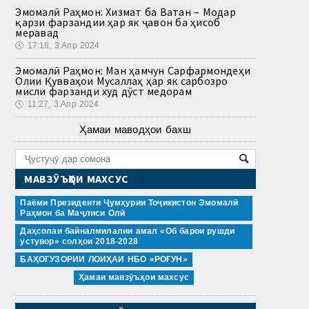
Эмомалӣ Раҳмон: Хизмат ба Ватан – Модар
қарзи фарзандии ҳар як ҷавон ба ҳисоб
меравад
🕔
17:18, 3.Апр 2024
Эмомалӣ Раҳмон: Ман ҳамчун Сарфармондеҳи
Олии Қувваҳои Мусаллаҳ ҳар як сарбозро
мисли фарзанди худ дӯст медорам
🕔
11:27, 3.Апр 2024
Ҳамаи маводҳои бахш
МАВЗӮЪҲОИ МАХСУС
Паёми Президенти Ҷумҳурии Тоҷикистон Эмомалӣ
Раҳмон ба Маҷлиси Олӣ
Даҳсолаи байналмилалии амал «Об барои рушди
устувор» солҳои 2018-2028
БАҲОГУЗОРИИ ЛОИҲАИ НБО «РОҒУН»
Ҳамаи мавзӯъҳои махсус