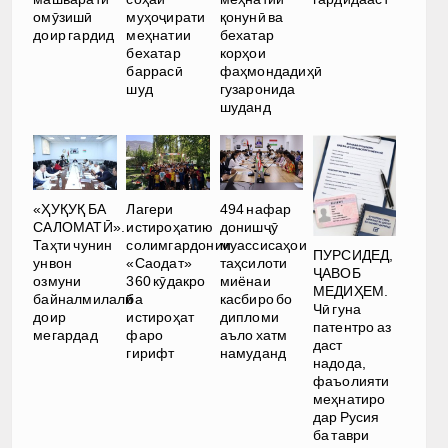
омӯзишӣ
муҳоҷирати
қонунӣ ва
доир гардид
меҳнатии
бехатар
бехатар
корҳои
баррасӣ
фаҳмондадиҳӣ
шуд
гузаронида
шуданд
«ҲУҚУҚ БА
Лагери
494 нафар
САЛОМАТӢ».
истироҳатию
донишҷӯ
Таҳти чунин
солимгардонии
муассисаҳои
ПУРСИДЕД,
унвон
«Саодат»
таҳсилоти
ҶАВОБ
озмуни
360 кӯдакро
миёнаи
МЕДИҲЕМ.
байналмилалӣ
ба
касбиро бо
Чӣ гуна
доир
истироҳат
дипломи
патентро аз
мегардад
фаро
аъло хатм
даст
гирифт
намуданд
надода,
фаъолияти
меҳнатиро
дар Русия
ба таври